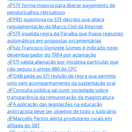
🔗STF forma maioria para liberar pagamento de
penduricalhos retroativos
🔗PRD questiona no STF decreto que altera
regulamentação do Marco Civil da Internet
🔗STF invalida regra da Paraíba que fixava reajustes
automáticos em propostas orçamentárias
🔗Juiz Francisco Donizete Gomes é indicado novo
desembargador do TRF4 por aclamação
🔗STJ valida alienação por iniciativa particular que
não seguiu o artigo 880 do CPC
🔗OAB pede ao STJ revisão de regra que permite
voto sem acompanhamento da sustentação oral
🔗Consulta pública vai ouvir sociedade sobre
transparência da remuneração da magistratura
🔗A aplicação das legislações na educação
antirracista deve ser objetivo de todo o Judiciário
🔗Marcello Perino alerta produtores rurais em
afiliada do SBT