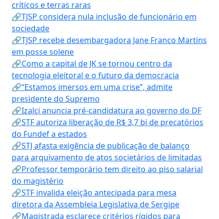
críticos e terras raras
🔗TJSP considera nula inclusão de funcionário em
sociedade
🔗TJSP recebe desembargadora Jane Franco Martins
em posse solene
🔗Como a capital de JK se tornou centro da
tecnologia eleitoral e o futuro da democracia
🔗“Estamos imersos em uma crise”, admite
presidente do Supremo
🔗Izalci anuncia pré-candidatura ao governo do DF
🔗STF autoriza liberação de R$ 3,7 bi de precatórios
do Fundef a estados
🔗STJ afasta exigência de publicação de balanço
para arquivamento de atos societários de limitadas
🔗Professor temporário tem direito ao piso salarial
do magistério
🔗STF invalida eleição antecipada para mesa
diretora da Assembleia Legislativa de Sergipe
🔗Magistrada esclarece critérios rígidos para