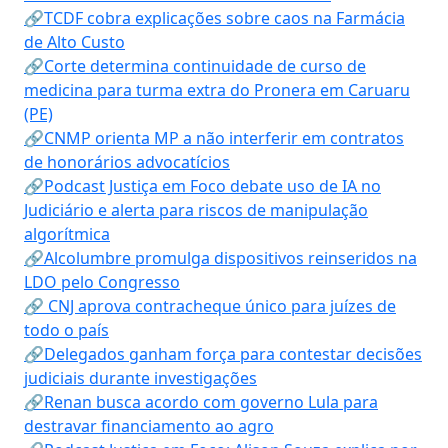
🔗TCDF cobra explicações sobre caos na Farmácia
de Alto Custo
🔗Corte determina continuidade de curso de
medicina para turma extra do Pronera em Caruaru
(PE)
🔗CNMP orienta MP a não interferir em contratos
de honorários advocatícios
🔗Podcast Justiça em Foco debate uso de IA no
Judiciário e alerta para riscos de manipulação
algorítmica
🔗Alcolumbre promulga dispositivos reinseridos na
LDO pelo Congresso
🔗 CNJ aprova contracheque único para juízes de
todo o país
🔗Delegados ganham força para contestar decisões
judiciais durante investigações
🔗Renan busca acordo com governo Lula para
destravar financiamento ao agro