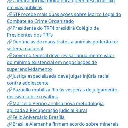
🔗Câmara aprova multa para quem descartar lixo
em vias públicas
🔗STF recebe mais duas ações sobre Marco Legal do
Combate ao Crime Organizado
🔗Presidente do TRF4 presidirá Colégio de
Presidentes dos TRFs
🔗Denúncias de maus-tratos a animais poderão ter
sistema nacional
🔗Governo federal deve revisar anualmente valor
do mínimo existencial em negociações de
superendividamento
🔗Justiça especializada deve julgar injúria racial
contra adolescente
🔗Pazuello mobiliza Rio às vésperas de julgamento
decisivo sobre royalties
🔗Marcello Perino analisa nova metodologia
aplicada à Recuperação Judicial Rural
🔗Feliz Aniversário Brasília
🔗Brasil e Alemanha firmam acordo sobre minerais