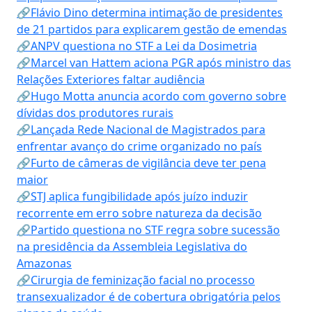
🔗Flávio Dino determina intimação de presidentes
de 21 partidos para explicarem gestão de emendas
🔗ANPV questiona no STF a Lei da Dosimetria
🔗Marcel van Hattem aciona PGR após ministro das
Relações Exteriores faltar audiência
🔗Hugo Motta anuncia acordo com governo sobre
dívidas dos produtores rurais
🔗Lançada Rede Nacional de Magistrados para
enfrentar avanço do crime organizado no país
🔗Furto de câmeras de vigilância deve ter pena
maior
🔗STJ aplica fungibilidade após juízo induzir
recorrente em erro sobre natureza da decisão
🔗Partido questiona no STF regra sobre sucessão
na presidência da Assembleia Legislativa do
Amazonas
🔗Cirurgia de feminização facial no processo
transexualizador é de cobertura obrigatória pelos