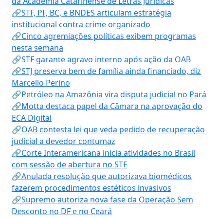
da Academia Catarinense de Letras Jurídicas
🔗STF, PF, BC, e BNDES articulam estratégia
institucional contra crime organizado
🔗Cinco agremiações políticas exibem programas
nesta semana
🔗STF garante agravo interno após ação da OAB
🔗STJ preserva bem de família ainda financiado, diz
Marcello Perino
🔗Petróleo na Amazônia vira disputa judicial no Pará
🔗Motta destaca papel da Câmara na aprovação do
ECA Digital
🔗OAB contesta lei que veda pedido de recuperação
judicial a devedor contumaz
🔗Corte Interamericana inicia atividades no Brasil
com sessão de abertura no STF
🔗Anulada resolução que autorizava biomédicos
fazerem procedimentos estéticos invasivos
🔗Supremo autoriza nova fase da Operação Sem
Desconto no DF e no Ceará