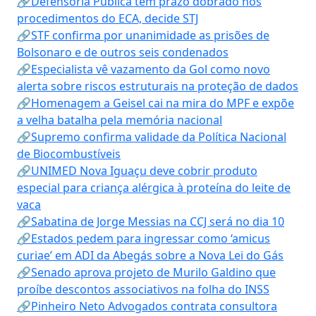
🔗Defensoria Pública tem prazo dobrado nos
procedimentos do ECA, decide STJ
🔗STF confirma por unanimidade as prisões de
Bolsonaro e de outros seis condenados
🔗Especialista vê vazamento da Gol como novo
alerta sobre riscos estruturais na proteção de dados
🔗Homenagem a Geisel cai na mira do MPF e expõe
a velha batalha pela memória nacional
🔗Supremo confirma validade da Política Nacional
de Biocombustíveis
🔗UNIMED Nova Iguaçu deve cobrir produto
especial para criança alérgica à proteína do leite de
vaca
🔗Sabatina de Jorge Messias na CCJ será no dia 10
🔗Estados pedem para ingressar como ‘amicus
curiae’ em ADI da Abegás sobre a Nova Lei do Gás
🔗Senado aprova projeto de Murilo Galdino que
proíbe descontos associativos na folha do INSS
🔗Pinheiro Neto Advogados contrata consultora