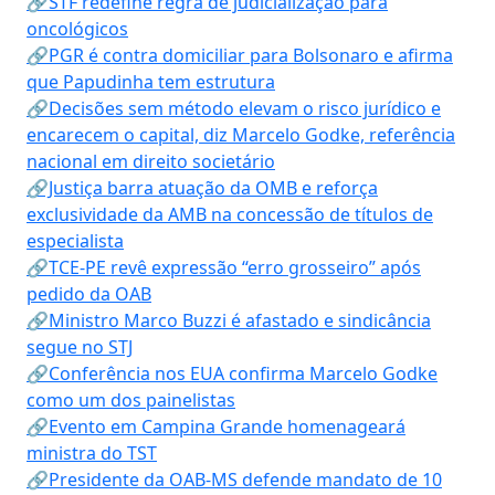
🔗STF redefine regra de judicialização para
oncológicos
🔗PGR é contra domiciliar para Bolsonaro e afirma
que Papudinha tem estrutura
🔗Decisões sem método elevam o risco jurídico e
encarecem o capital, diz Marcelo Godke, referência
nacional em direito societário
🔗Justiça barra atuação da OMB e reforça
exclusividade da AMB na concessão de títulos de
especialista
🔗TCE-PE revê expressão “erro grosseiro” após
pedido da OAB
🔗Ministro Marco Buzzi é afastado e sindicância
segue no STJ
🔗Conferência nos EUA confirma Marcelo Godke
como um dos painelistas
🔗Evento em Campina Grande homenageará
ministra do TST
🔗Presidente da OAB-MS defende mandato de 10