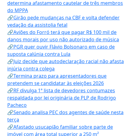
determina afastamento cautelar de três membros
do MPPA
🔗Girão pede mudanças na CBF e volta defender
vedação da assistolia fetal
🔗Aviões do Forró terá que pagar R$ 100 mil de
danos morais por uso não autorizado de música
🔗PGR quer ouvir Flávio Bolsonaro em caso de
suposta calúnia contra Lula
🔗Juiz decide que autodeclaração racial não afasta
injúria contra colega
🔗Termina prazo para apresentadores que
pretendem se candidatar às eleições 2026
🔗RF divulga 1ª lista de devedores contumazes
respaldada por lei originária de PLP de Rodrigo
Pacheco
🔗Senado analisa PEC dos agentes de saúde nesta
terça
🔗Afastado usucapião familiar sobre parte de
imóvel com área total superior a 250 m²