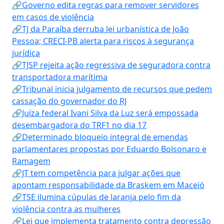
🔗Governo edita regras para remover servidores
em casos de violência
🔗TJ da Paraíba derruba lei urbanística de João
Pessoa; CRECI-PB alerta para riscos à segurança
jurídica
🔗TJSP rejeita ação regressiva de seguradora contra
transportadora marítima
🔗Tribunal inicia julgamento de recursos que pedem
cassação do governador do RJ
🔗Juíza federal Ivani Silva da Luz será empossada
desembargadora do TRF1 no dia 17
🔗Determinado bloqueio integral de emendas
parlamentares propostas por Eduardo Bolsonaro e
Ramagem
🔗JT tem competência para julgar ações que
apontam responsabilidade da Braskem em Maceió
🔗TSE ilumina cúpulas de laranja pelo fim da
violência contra as mulheres
🔗Lei que implementa tratamento contra depressão