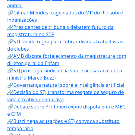
animal
🔗Gilmar Mendes exige dados do MP do Rio sobre
indenizações
🔗Presidentes de tribunais debatem futuro da
magistratura no STF
🔗STF valida regra para cobrar dívidas trabalhistas
de clubes
🔗AMB discute fortalecimento da magistratura com
diretor-geral da Enfam
🔗STJ prorroga sindicância sobre acusação contra
ministro Marco Buzzi
🔗Governança natural sobre a inteligência artificial
🔗Decisão do STJ transforma resgate de seguro de
vida em ativo penhorável
🔗Debate sobre Profimed expõe disputa entre MEC
e CFM
🔗Buzzi nega acusações e STJ convoca substituto
temporário