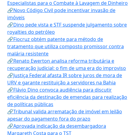
Especialistas para o Combate à Lavagem de Dinheiro
🔗Novo Código Civil pode incentivar invasão de
imóveis
🔗Dino pede vista e STF suspende julgamento sobre
royalties do petróleo
🔗Fiocruz obtém patente para método de
tratamento que utiliza composto promissor contra
malária resistente
🔗Renato Ewerton analisa reforma tributária e
recuperação judicial: o fim de uma era do improviso
🔗Justiça Federal afasta IR sobre juros de mora de
URV e garante restituição a servidores na Bahia
🔗Flávio Dino convoca audiência para discutir
eficiência da destinação de emendas para realização
de políticas públicas
🔗Tribunal valida arrematação de imóvel em leilão
apesar do pagamento fora do prazo
🔗Aprovada indicação da desembargadora
Margareth Costa para o TST