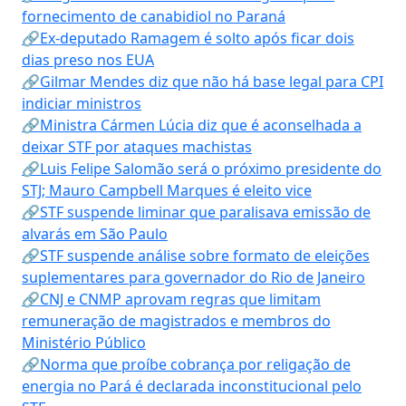
fornecimento de canabidiol no Paraná
🔗Ex-deputado Ramagem é solto após ficar dois
dias preso nos EUA
🔗Gilmar Mendes diz que não há base legal para CPI
indiciar ministros
🔗Ministra Cármen Lúcia diz que é aconselhada a
deixar STF por ataques machistas
🔗Luis Felipe Salomão será o próximo presidente do
STJ; Mauro Campbell Marques é eleito vice
🔗STF suspende liminar que paralisava emissão de
alvarás em São Paulo
🔗STF suspende análise sobre formato de eleições
suplementares para governador do Rio de Janeiro
🔗CNJ e CNMP aprovam regras que limitam
remuneração de magistrados e membros do
Ministério Público
🔗Norma que proíbe cobrança por religação de
energia no Pará é declarada inconstitucional pelo