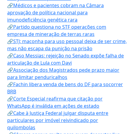
🔗Médicos e pacientes cobram na Câmara
aprovação de política nacional para
imunodeficiência genética rara
🔗Partido questiona no STF operações com
empresa de mineração de terras raras
🔗STJ: maconha para uso pessoal deixa de ser crime,
mas não escapa da punição na prisão
🔗Caso Messias: rejeição no Senado expõe falha de
articulação de Lula com Davi
🔗Associação dos Magistrados pede prazo maior
para limitar penduricalhos
🔗Fachin libera venda de bens do DF para socorrer
BRB
🔗Corte Especial reafirma que citação por
WhatsApp é inválida em ações de estado
🔗Cabe à Justiça Federal julgar disputa entre
particulares por imóvel reivindicado por
quilombolas