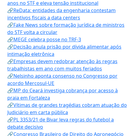
anos no STF e eleva tensão institucional
🔗ReData: entidades da engenharia contestam
incentivos fiscais a data centers
🔗Fake News sobre formação jurídica de ministros
do STF volta a circular
🔗MEGE celebra posse no TRF-3
🔗Decisão anula prisão por dívida alimentar após
intimação eletrônica
🔗Empresas devem redobrar atenção às regras
trabalhistas em ano com muitos feriados
🔗Nelsinho aponta consenso no Congresso por
acordo Mercosul-UE
🔗MP do Ceará investiga cobrança por acesso à
praia em Fortaleza
🔗Vítimas de grandes tragédias cobram atuação do
Judiciário em carta pública
🔗PL 3353/21 de Bivar leva regras do futebol a
debate decisivo
🔗Congresso Brasileiro de Direito do Agronegócio