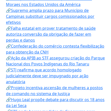
Moraes nos Estados Unidos da América
🔗Supremo amplia prazo para Município de
Campinas substituir cargos comissionados por
efetivos
🔗Falha estatal em prover tratamento de saúde
autoriza conversão da obrigação de fazer em
perdas e danos
🔗Confederação do comércio contesta flexibilização
para obtenção da CNH
🔗Ação da APIB ao STF assegurou criação do Parque
Nacional dos Povos Indígenas do Rio Tanaru
🔗STJ reafirma que acordo homologado
judicialmente deve ser impugnado por ação
anulatória
🔗Projeto incentiva ascensão de mulheres a postos
de comando no sistema de Justiça
🔗Hugo Leal propõe debate para discutir os 18 anos
da Lei Seca