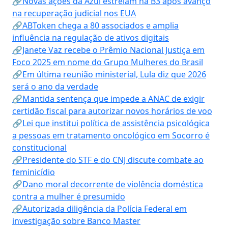
🔗Novas ações da Azul estreiam na B3 após avanço
na recuperação judicial nos EUA
🔗ABToken chega a 80 associados e amplia
influência na regulação de ativos digitais
🔗Janete Vaz recebe o Prêmio Nacional Justiça em
Foco 2025 em nome do Grupo Mulheres do Brasil
🔗Em última reunião ministerial, Lula diz que 2026
será o ano da verdade
🔗Mantida sentença que impede a ANAC de exigir
certidão fiscal para autorizar novos horários de voo
🔗Lei que institui política de assistência psicológica
a pessoas em tratamento oncológico em Socorro é
constitucional
🔗Presidente do STF e do CNJ discute combate ao
feminicídio
🔗Dano moral decorrente de violência doméstica
contra a mulher é presumido
🔗Autorizada diligência da Polícia Federal em
investigação sobre Banco Master