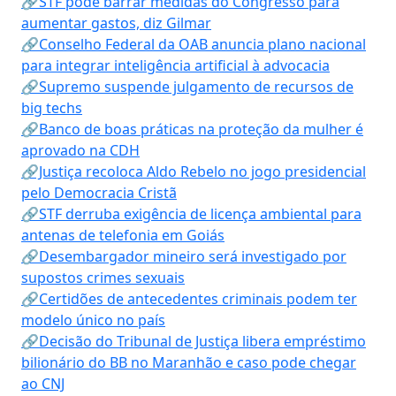
🔗STF pode barrar medidas do Congresso para
aumentar gastos, diz Gilmar
🔗Conselho Federal da OAB anuncia plano nacional
para integrar inteligência artificial à advocacia
🔗Supremo suspende julgamento de recursos de
big techs
🔗Banco de boas práticas na proteção da mulher é
aprovado na CDH
🔗Justiça recoloca Aldo Rebelo no jogo presidencial
pelo Democracia Cristã
🔗STF derruba exigência de licença ambiental para
antenas de telefonia em Goiás
🔗Desembargador mineiro será investigado por
supostos crimes sexuais
🔗Certidões de antecedentes criminais podem ter
modelo único no país
🔗Decisão do Tribunal de Justiça libera empréstimo
bilionário do BB no Maranhão e caso pode chegar
ao CNJ