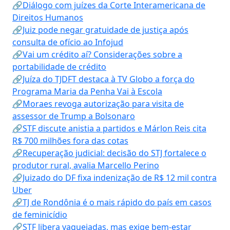
🔗Diálogo com juízes da Corte Interamericana de
Direitos Humanos
🔗Juiz pode negar gratuidade de justiça após
consulta de ofício ao Infojud
🔗Vai um crédito aí? Considerações sobre a
portabilidade de crédito
🔗Juíza do TJDFT destaca à TV Globo a força do
Programa Maria da Penha Vai à Escola
🔗Moraes revoga autorização para visita de
assessor de Trump a Bolsonaro
🔗STF discute anistia a partidos e Márlon Reis cita
R$ 700 milhões fora das cotas
🔗Recuperação judicial: decisão do STJ fortalece o
produtor rural, avalia Marcello Perino
🔗Juizado do DF fixa indenização de R$ 12 mil contra
Uber
🔗TJ de Rondônia é o mais rápido do país em casos
de feminicídio
🔗STF libera vaquejadas, mas exige bem-estar