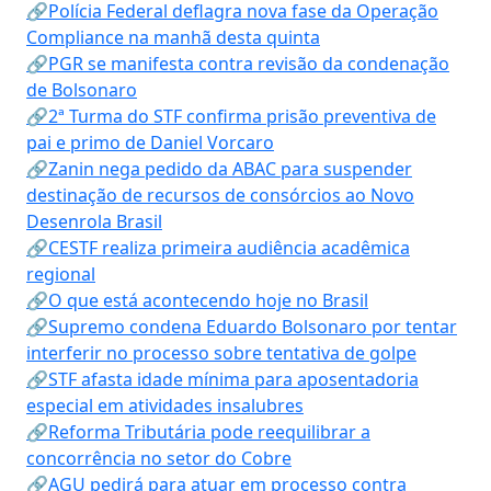
🔗Polícia Federal deflagra nova fase da Operação
Compliance na manhã desta quinta
🔗PGR se manifesta contra revisão da condenação
de Bolsonaro
🔗2ª Turma do STF confirma prisão preventiva de
pai e primo de Daniel Vorcaro
🔗Zanin nega pedido da ABAC para suspender
destinação de recursos de consórcios ao Novo
Desenrola Brasil
🔗CESTF realiza primeira audiência acadêmica
regional
🔗O que está acontecendo hoje no Brasil
🔗Supremo condena Eduardo Bolsonaro por tentar
interferir no processo sobre tentativa de golpe
🔗STF afasta idade mínima para aposentadoria
especial em atividades insalubres
🔗Reforma Tributária pode reequilibrar a
concorrência no setor do Cobre
🔗AGU pedirá para atuar em processo contra