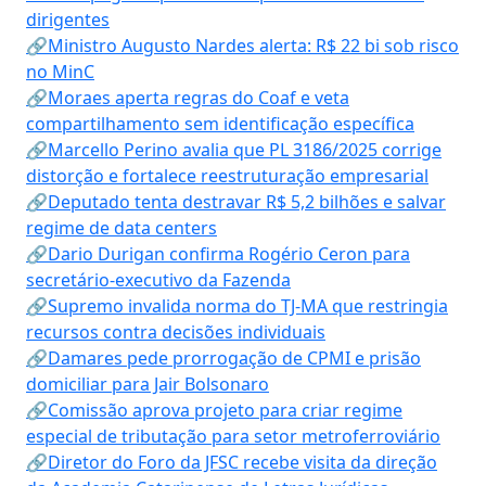
dirigentes
🔗Ministro Augusto Nardes alerta: R$ 22 bi sob risco
no MinC
🔗Moraes aperta regras do Coaf e veta
compartilhamento sem identificação específica
🔗Marcello Perino avalia que PL 3186/2025 corrige
distorção e fortalece reestruturação empresarial
🔗Deputado tenta destravar R$ 5,2 bilhões e salvar
regime de data centers
🔗Dario Durigan confirma Rogério Ceron para
secretário-executivo da Fazenda
🔗Supremo invalida norma do TJ-MA que restringia
recursos contra decisões individuais
🔗Damares pede prorrogação de CPMI e prisão
domiciliar para Jair Bolsonaro
🔗Comissão aprova projeto para criar regime
especial de tributação para setor metroferroviário
🔗Diretor do Foro da JFSC recebe visita da direção