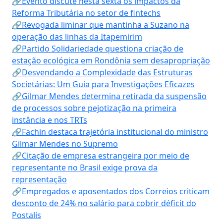
🔗Evento discute nesta sexta os impactos da
Reforma Tributária no setor de fintechs
🔗Revogada liminar que mantinha a Suzano na
operação das linhas da Itapemirim
🔗Partido Solidariedade questiona criação de
estação ecológica em Rondônia sem desapropriação
🔗Desvendando a Complexidade das Estruturas
Societárias: Um Guia para Investigações Eficazes
🔗Gilmar Mendes determina retirada da suspensão
de processos sobre pejotização na primeira
instância e nos TRTs
🔗Fachin destaca trajetória institucional do ministro
Gilmar Mendes no Supremo
🔗Citação de empresa estrangeira por meio de
representante no Brasil exige prova da
representação
🔗Empregados e aposentados dos Correios criticam
desconto de 24% no salário para cobrir déficit do
Postalis