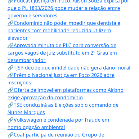
🔗Podcast Justiça em Foco: Alison Souza explica por
que o PL 1893/2026 pode mudar a relação entre
governo e servidores
🔗Condomínio não pode impedir que dentista e
pacientes com mobilidade reduzida utilizem
elevador
🔗Aprovada minuta de PLC para conversão de
cargos vagos de juiz substituto em 2º Grau em
desembargador
🔗TJSP decide que infidelidade não gera dano moral
🔗Prêmio Nacional Justiça em Foco 2026 abre
inscrições
🔗Oferta de imóvel em plataformas como Airbnb
exige aprovação do condomínio
🔗TSE conduzirá as Eleições sob o comando de
Nunes Marques
🔗Volkswagen é condenada por fraude em
homologação ambiental
🔗Coaf participa de reunião do Grupo de