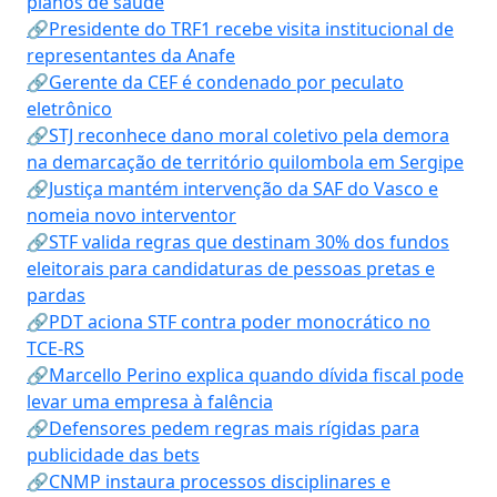
planos de saúde
🔗Presidente do TRF1 recebe visita institucional de
representantes da Anafe
🔗Gerente da CEF é condenado por peculato
eletrônico
🔗STJ reconhece dano moral coletivo pela demora
na demarcação de território quilombola em Sergipe
🔗Justiça mantém intervenção da SAF do Vasco e
nomeia novo interventor
🔗STF valida regras que destinam 30% dos fundos
eleitorais para candidaturas de pessoas pretas e
pardas
🔗PDT aciona STF contra poder monocrático no
TCE-RS
🔗Marcello Perino explica quando dívida fiscal pode
levar uma empresa à falência
🔗Defensores pedem regras mais rígidas para
publicidade das bets
🔗CNMP instaura processos disciplinares e