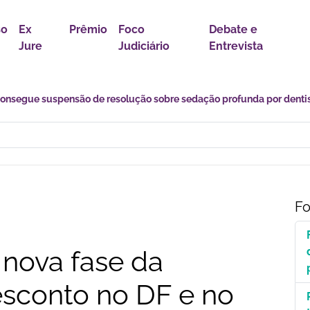
so
Ex
Prêmio
Foco
Debate e
Jure
Judiciário
Entrevista
s desafios de uma transição marcada por incertezas e novas
Fo
 nova fase da
sconto no DF e no