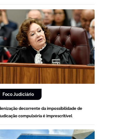
Foco Judiciário
denização decorrente da impossibilidade de
judicação compulsória é imprescritível