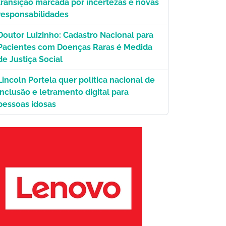
transição marcada por incertezas e novas
responsabilidades
Doutor Luizinho: Cadastro Nacional para
Pacientes com Doenças Raras é Medida
/SCO./STF.
de Justiça Social
Lincoln Portela quer política nacional de
inclusão e letramento digital para
pessoas idosas