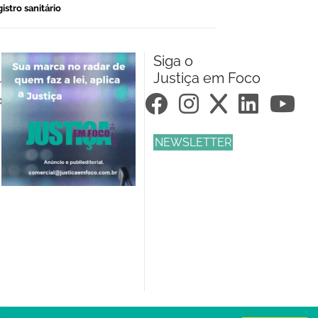
gistro sanitário
Siga o
Justiça em Foco
m.br
om.br
NEWSLETTER