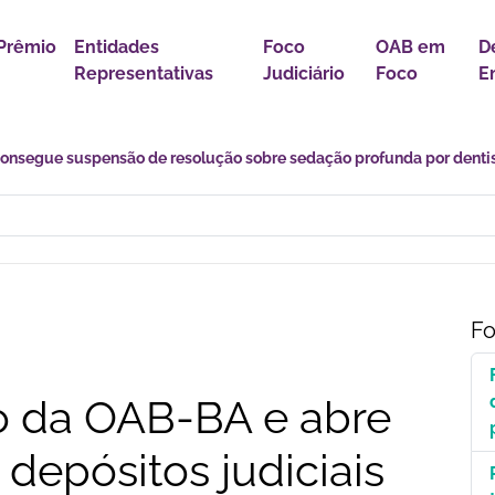
Prêmio
Entidades
Foco
OAB em
D
Representativas
Judiciário
Foco
E
s desafios de uma transição marcada por incertezas e novas
Fo
o da OAB-BA e abre
depósitos judiciais