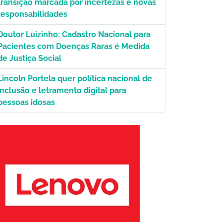
transição marcada por incertezas e novas
responsabilidades
Doutor Luizinho: Cadastro Nacional para
Pacientes com Doenças Raras é Medida
us
de Justiça Social
Lincoln Portela quer política nacional de
inclusão e letramento digital para
pessoas idosas