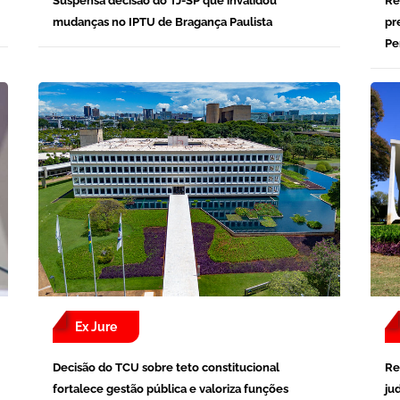
Suspensa decisão do TJ-SP que invalidou
Re
mudanças no IPTU de Bragança Paulista
pr
Pe
Ex Jure
Decisão do TCU sobre teto constitucional
Re
fortalece gestão pública e valoriza funções
ju