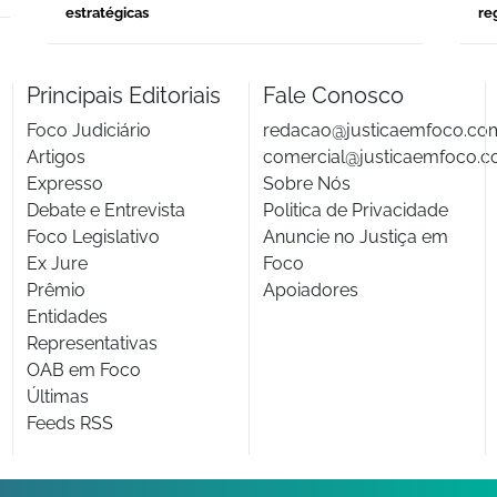
estratégicas
re
Principais Editoriais
Fale Conosco
Foco Judiciário
redacao@justicaemfoco.co
Artigos
comercial@justicaemfoco.c
Expresso
Sobre Nós
Debate e Entrevista
Politica de Privacidade
Foco Legislativo
Anuncie no Justiça em
Ex Jure
Foco
Prêmio
Apoiadores
Entidades
Representativas
OAB em Foco
Últimas
Feeds RSS