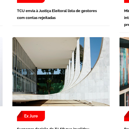
TCU envia à Justiça Eleitoral lista de gestores
Mi
com contas rejeitadas
in
pr
Ex Jure