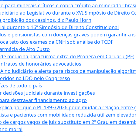
para minerais críticos e cobra crédito ao minerador brasi
ciário ao Legislativo durante o XVI Simpósio de Direito Co
 proibição dos cassinos, diz Paulo Horn
cial durante o 16º Simpósio de Direito Constitucional
dos e pensionistas com doenças graves podem garantir a i
oca teto dos exames da CNH sob análise do TCDF
armácia de Alto Custo
 de medicina para turma extra do Pronera em Caruaru (PE)
ntratos de honorários advocatícios
 no Judiciário e alerta para riscos de manipulação algorít
seridos na LDO pelo Congresso
zes de todo o país
decisões judiciais durante investigações
ara destravar financiamento ao agro
xplica por que o PL 1893/2026 pode mudar a relação entre 
ta e pacientes com mobilidade reduzida utilizem elevado
 de cargos vagos de juiz substituto em 2º Grau em desem
dano moral