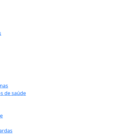
s
onas
os de saúde
pe
pardas