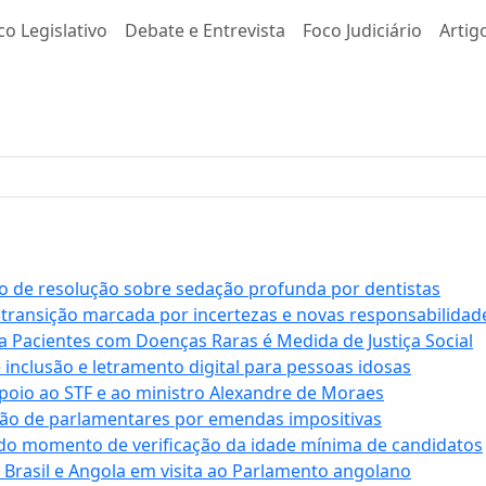
co Legislativo
Debate e Entrevista
Foco Judiciário
Artig
 de resolução sobre sedação profunda por dentistas
 transição marcada por incertezas e novas responsabilidad
a Pacientes com Doenças Raras é Medida de Justiça Social
e inclusão e letramento digital para pessoas idosas
apoio ao STF e ao ministro Alexandre de Moraes
ção de parlamentares por emendas impositivas
 do momento de verificação da idade mínima de candidatos
e Brasil e Angola em visita ao Parlamento angolano