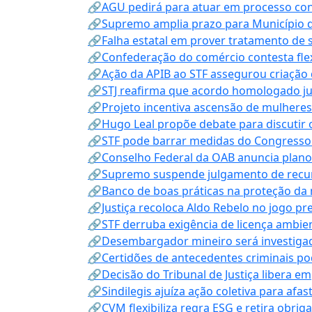
🔗AGU pedirá para atuar em processo con
🔗Supremo amplia prazo para Município d
🔗Falha estatal em prover tratamento de 
🔗Confederação do comércio contesta fle
🔗Ação da APIB ao STF assegurou criação 
🔗STJ reafirma que acordo homologado ju
🔗Projeto incentiva ascensão de mulheres
🔗Hugo Leal propõe debate para discutir o
🔗STF pode barrar medidas do Congresso 
🔗Conselho Federal da OAB anuncia plano na
🔗Supremo suspende julgamento de recur
🔗Banco de boas práticas na proteção da
🔗Justiça recoloca Aldo Rebelo no jogo pr
🔗STF derruba exigência de licença ambien
🔗Desembargador mineiro será investigad
🔗Certidões de antecedentes criminais po
🔗Decisão do Tribunal de Justiça libera 
🔗Sindilegis ajuíza ação coletiva para afa
🔗CVM flexibiliza regra ESG e retira obrig