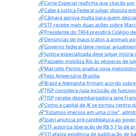
🔗Corte Especial reafirma que citação po
🔗Cabe à Justiça Federal julgar disputa en
🔗Câmara aprova multa para quem descarta
🔗STF recebe mais duas ações sobre Mar
🔗Presidente do TRF4 presidirá Colégio d
🔗Denúncias de maus-tratos a animais pod
🔗Governo federal deve revisar anualmen
🔗Justiça especializada deve julgar injúria
🔗Pazuello mobiliza Rio às vésperas de ju
🔗Marcello Perino analisa nova metodologi
🔗Feliz Aniversário Brasília
🔗Brasil e Alemanha firmam acordo sobre m
🔗TJSP considera nula inclusão de funcio
🔗TJSP recebe desembargadora Jane Fran
🔗Como a capital de JK se tornou centro da
🔗“Estamos imersos em uma crise”, admi
🔗Izalci anuncia pré-candidatura ao gove
🔗STF autoriza liberação de R$ 3,7 bi de p
🔗STJ afasta exigência de publicação de b