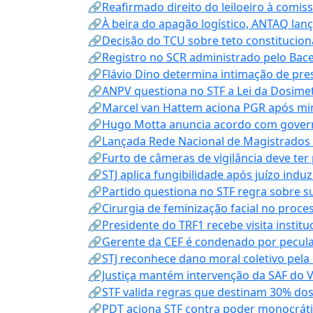
🔗Reafirmado direito do leiloeiro à comi
🔗À beira do apagão logístico, ANTAQ lanç
🔗Decisão do TCU sobre teto constitucional
🔗Registro no SCR administrado pelo Bace
🔗Flávio Dino determina intimação de pre
🔗ANPV questiona no STF a Lei da Dosimet
🔗Marcel van Hattem aciona PGR após mini
🔗Hugo Motta anuncia acordo com governo
🔗Lançada Rede Nacional de Magistrados 
🔗Furto de câmeras de vigilância deve ter
🔗STJ aplica fungibilidade após juízo indu
🔗Partido questiona no STF regra sobre s
🔗Cirurgia de feminização facial no proce
🔗Presidente do TRF1 recebe visita instit
🔗Gerente da CEF é condenado por pecula
🔗STJ reconhece dano moral coletivo pela
🔗Justiça mantém intervenção da SAF do 
🔗STF valida regras que destinam 30% dos
🔗PDT aciona STF contra poder monocráti