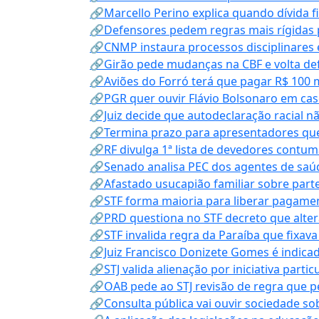
🔗Marcello Perino explica quando dívida f
🔗Defensores pedem regras mais rígidas p
🔗CNMP instaura processos disciplinares
🔗Girão pede mudanças na CBF e volta defe
🔗Aviões do Forró terá que pagar R$ 100 
🔗PGR quer ouvir Flávio Bolsonaro em cas
🔗Juiz decide que autodeclaração racial nã
🔗Termina prazo para apresentadores que
🔗RF divulga 1ª lista de devedores contum
🔗Senado analisa PEC dos agentes de saúd
🔗Afastado usucapião familiar sobre parte
🔗STF forma maioria para liberar pagamen
🔗PRD questiona no STF decreto que alter
🔗STF invalida regra da Paraíba que fixa
🔗Juiz Francisco Donizete Gomes é indic
🔗STJ valida alienação por iniciativa parti
🔗OAB pede ao STJ revisão de regra que 
🔗Consulta pública vai ouvir sociedade s