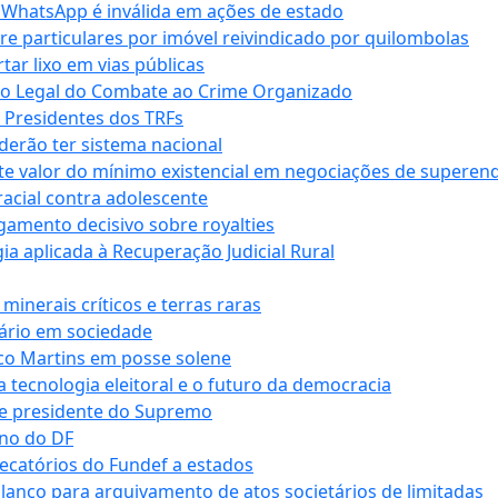
r WhatsApp é inválida em ações de estado
tre particulares por imóvel reivindicado por quilombolas
r lixo em vias públicas
co Legal do Combate ao Crime Organizado
e Presidentes dos TRFs
erão ter sistema nacional
te valor do mínimo existencial em negociações de superen
 racial contra adolescente
lgamento decisivo sobre royalties
a aplicada à Recuperação Judicial Rural
inerais críticos e terras raras
nário em sociedade
co Martins em posse solene
 tecnologia eleitoral e o futuro da democracia
te presidente do Supremo
rno do DF
recatórios do Fundef a estados
alanço para arquivamento de atos societários de limitadas