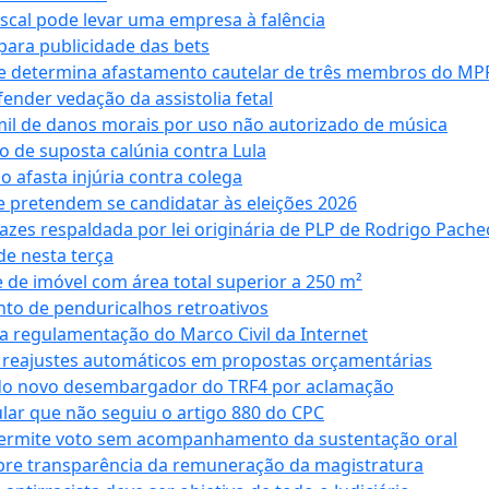
iscal pode levar uma empresa à falência
ara publicidade das bets
 e determina afastamento cautelar de três membros do MP
nder vedação da assistolia fetal
mil de danos morais por uso não autorizado de música
o de suposta calúnia contra Lula
o afasta injúria contra colega
 pretendem se candidatar às eleições 2026
azes respaldada por lei originária de PLP de Rodrigo Pache
e nesta terça
 de imóvel com área total superior a 250 m²
to de penduricalhos retroativos
a regulamentação do Marco Civil da Internet
va reajustes automáticos em propostas orçamentárias
ado novo desembargador do TRF4 por aclamação
cular que não seguiu o artigo 880 do CPC
permite voto sem acompanhamento da sustentação oral
obre transparência da remuneração da magistratura