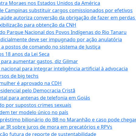
tra Moraes nos Estados Unidos da América
e Campinas substituir cargos comissionados por efetivos
saúde autoriza conversão da obrigação de fazer em perdas
xibilização para obtenção da CNH
do Parque Nacional dos Povos Indígenas do Rio Tanaru
dicialmente deve ser impugnado por ação anulatória
 a postos de comando no sistema de Justiça
s 18 anos da Lei Seca
para aumentar gastos, diz Gilmar
cional para integrar inteligência artificial à advocacia
sos de big techs
 mulher é aprovado na CDH
esidencial pelo Democracia Cristã
tal para antenas de telefonia em Goiás
o por supostos crimes sexuais
dem ter modelo único no país
empréstimo bilionário do BB no Maranhão e caso pode chega
star IR sobre juros de mora em precatórios e RPVs
ação futura de reporte de sustentabilidade