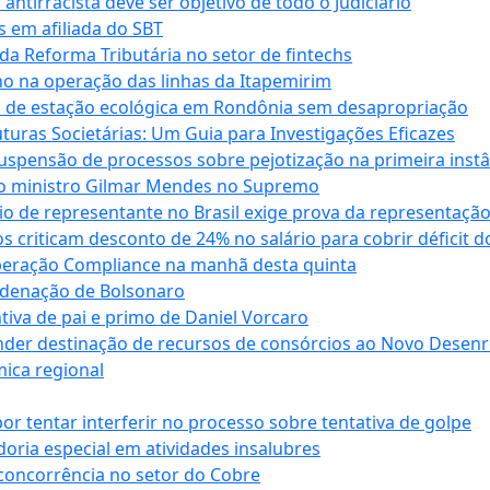
antirracista deve ser objetivo de todo o Judiciário
s em afiliada do SBT
da Reforma Tributária no setor de fintechs
o na operação das linhas da Itapemirim
ão de estação ecológica em Rondônia sem desapropriação
ras Societárias: Um Guia para Investigações Eficazes
spensão de processos sobre pejotização na primeira instâ
l do ministro Gilmar Mendes no Supremo
o de representante no Brasil exige prova da representaçã
riticam desconto de 24% no salário para cobrir déficit do
Operação Compliance na manhã desta quinta
ndenação de Bolsonaro
iva de pai e primo de Daniel Vorcaro
der destinação de recursos de consórcios ao Novo Desenro
mica regional
tentar interferir no processo sobre tentativa de golpe
oria especial em atividades insalubres
 concorrência no setor do Cobre