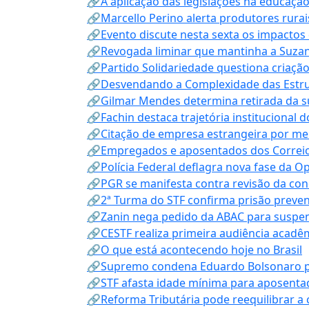
🔗A aplicação das legislações na educação 
🔗Marcello Perino alerta produtores rurai
🔗Evento discute nesta sexta os impactos 
🔗Revogada liminar que mantinha a Suzan
🔗Partido Solidariedade questiona criaç
🔗Desvendando a Complexidade das Estrutu
🔗Gilmar Mendes determina retirada da su
🔗Fachin destaca trajetória instituciona
🔗Citação de empresa estrangeira por mei
🔗Empregados e aposentados dos Correios c
🔗Polícia Federal deflagra nova fase da 
🔗PGR se manifesta contra revisão da co
🔗2ª Turma do STF confirma prisão prevent
🔗Zanin nega pedido da ABAC para suspen
🔗CESTF realiza primeira audiência acadê
🔗O que está acontecendo hoje no Brasil
🔗Supremo condena Eduardo Bolsonaro por 
🔗STF afasta idade mínima para aposentad
🔗Reforma Tributária pode reequilibrar a