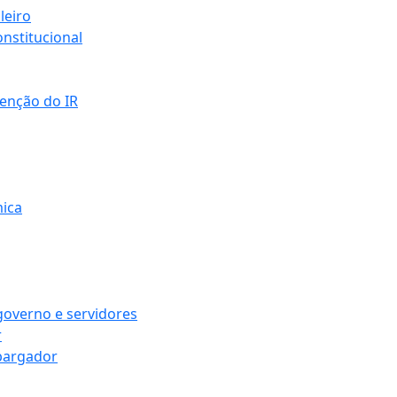
leiro
nstitucional
senção do IR
mica
governo e servidores
r
bargador