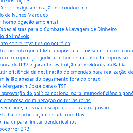
bre inscrições
 Airbnb exige aprovação do condomínio
ndo de Nunes Marques
m homologação ambiental
Especialistas para o Combate à Lavagem de Dinheiro
ão de imóveis
nto sobre royalties do petróleo
ratamento que utiliza composto promissor contra malária 
ia e recuperação judicial: o fim de uma era do improviso
 mora de URV e garante restituição a servidores na Bahia
tir eficiência da destinação de emendas para realização de 
em leilão apesar do pagamento fora do prazo
 Margareth Costa para o TST
provação de política nacional para imunodeficiência gené
m empresa de mineração de terras raras
 ser crime, mas não escapa da punição na prisão
falha de articulação de Lula com Davi
 maior para limitar penduricalhos
 socorrer BRB