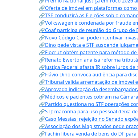
🔗Prêmio Nacional Justiça em Foco 2026 a
🔗Oferta de imóvel em plataformas como
🔗TSE conduzirá as Eleições sob o coma
🔗Volkswagen é condenada por fraude e
🔗Coaf participa de reunião do Grupo de 
🔗Novo Código Civil pode incentivar invas
🔗Dino pede vista e STF suspende julgame
🔗Fiocruz obtém patente para método de t
🔗Renato Ewerton analisa reforma tributár
🔗Justiça Federal afasta IR sobre juros de
🔗Flávio Dino convoca audiência para discu
🔗Tribunal valida arrematação de imóvel 
🔗Aprovada indicação da desembargadora
🔗Médicos e pacientes cobram na Câmara a
🔗Partido questiona no STF operações co
🔗STJ: maconha para uso pessoal deixa de
🔗Caso Messias: rejeição no Senado expõe 
🔗Associação dos Magistrados pede prazo
🔗Fachin libera venda de bens do DF para