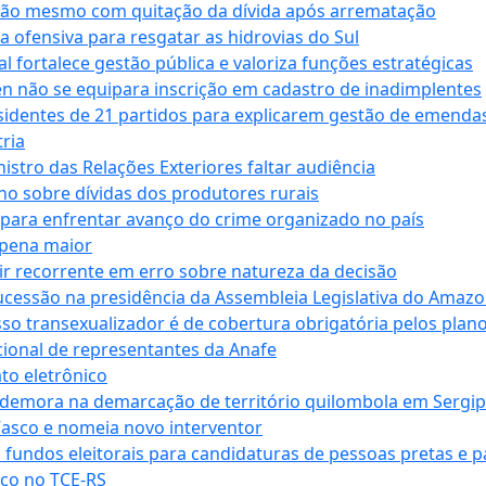
ssão mesmo com quitação da dívida após arrematação
a ofensiva para resgatar as hidrovias do Sul
 fortalece gestão pública e valoriza funções estratégicas
n não se equipara inscrição em cadastro de inadimplentes
sidentes de 21 partidos para explicarem gestão de emenda
ria
stro das Relações Exteriores faltar audiência
 sobre dívidas dos produtores rurais
para enfrentar avanço do crime organizado no país
 pena maior
zir recorrente em erro sobre natureza da decisão
ucessão na presidência da Assembleia Legislativa do Amaz
sso transexualizador é de cobertura obrigatória pelos plan
ucional de representantes da Anafe
to eletrônico
 demora na demarcação de território quilombola em Sergi
Vasco e nomeia novo interventor
 fundos eleitorais para candidaturas de pessoas pretas e 
co no TCE-RS