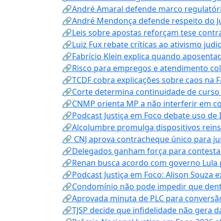
🔗André Amaral defende marco regulatório 
🔗André Mendonça defende respeito do Judi
🔗Leis sobre apostas reforçam tese contra
🔗Luiz Fux rebate críticas ao ativismo judi
🔗Fabrício Klein explica quando aposenta
🔗Risco para empregos e atendimento col
🔗TCDF cobra explicações sobre caos na F
🔗Corte determina continuidade de curso
🔗CNMP orienta MP a não interferir em co
🔗Podcast Justiça em Foco debate uso de IA
🔗Alcolumbre promulga dispositivos rein
🔗 CNJ aprova contracheque único para juí
🔗Delegados ganham força para contestar 
🔗Renan busca acordo com governo Lula p
🔗Podcast Justiça em Foco: Alison Souza e
🔗Condomínio não pode impedir que dentis
🔗Aprovada minuta de PLC para conversão
🔗TJSP decide que infidelidade não gera 