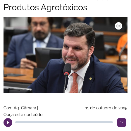
Produtos Agrotóxicos
©Zeca Ri
Com Ag. Câmara.|
11 de outubro de 2025
Ouça este conteúdo
1x