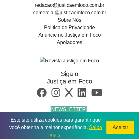
redacao@justicaemfoco.com.br
comercial@justicaemfoco.com.br
Sobre Nós
Politica de Privacidade
Anuncie no Justiça em Foco
Apoiadores
Siga o
Justiça em Foco
NEWSLETTER
Este site utiliza cookies para garantir que
© 2026 Todos os direitos reservados.
você obtenha a melhor experiência.
Saiba
Aceitar
mais
.