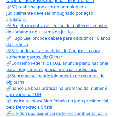
Nacional dos Povos Indígenas do Rio Tanaru
🔗STJ reafirma que acordo homologado
judicialmente deve ser impugnado por ação
anulatória
🔗Projeto incentiva ascensão de mulheres a postos
de comando no sistema de Justiça
🔗Hugo Leal propõe debate para discutir os 18 anos
da Lei Seca
🔗STF pode barrar medidas do Congresso para
aumentar gastos, diz Gilmar
🔗Conselho Federal da OAB anuncia plano nacional
para integrar inteligência artificial à advocacia
🔗Supremo suspende julgamento de recursos de
big techs
🔗Banco de boas práticas na proteção da mulher é
aprovado na CDH
🔗Justiça recoloca Aldo Rebelo no jogo presidencial
pelo Democracia Cristã
🔗STF derruba exigência de licença ambiental para