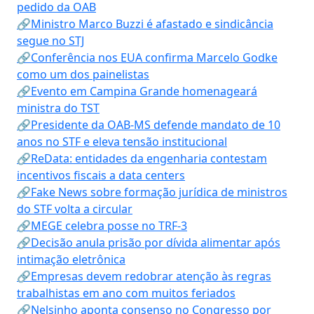
pedido da OAB
🔗Ministro Marco Buzzi é afastado e sindicância
segue no STJ
🔗Conferência nos EUA confirma Marcelo Godke
como um dos painelistas
🔗Evento em Campina Grande homenageará
ministra do TST
🔗Presidente da OAB-MS defende mandato de 10
anos no STF e eleva tensão institucional
🔗ReData: entidades da engenharia contestam
incentivos fiscais a data centers
🔗Fake News sobre formação jurídica de ministros
do STF volta a circular
🔗MEGE celebra posse no TRF-3
🔗Decisão anula prisão por dívida alimentar após
intimação eletrônica
🔗Empresas devem redobrar atenção às regras
trabalhistas em ano com muitos feriados
🔗Nelsinho aponta consenso no Congresso por