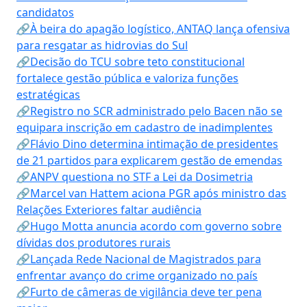
candidatos
🔗À beira do apagão logístico, ANTAQ lança ofensiva
para resgatar as hidrovias do Sul
🔗Decisão do TCU sobre teto constitucional
fortalece gestão pública e valoriza funções
estratégicas
🔗Registro no SCR administrado pelo Bacen não se
equipara inscrição em cadastro de inadimplentes
🔗Flávio Dino determina intimação de presidentes
de 21 partidos para explicarem gestão de emendas
🔗ANPV questiona no STF a Lei da Dosimetria
🔗Marcel van Hattem aciona PGR após ministro das
Relações Exteriores faltar audiência
🔗Hugo Motta anuncia acordo com governo sobre
dívidas dos produtores rurais
🔗Lançada Rede Nacional de Magistrados para
enfrentar avanço do crime organizado no país
🔗Furto de câmeras de vigilância deve ter pena