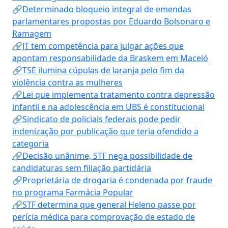
🔗Determinado bloqueio integral de emendas
parlamentares propostas por Eduardo Bolsonaro e
Ramagem
🔗JT tem competência para julgar ações que
apontam responsabilidade da Braskem em Maceió
🔗TSE ilumina cúpulas de laranja pelo fim da
violência contra as mulheres
🔗Lei que implementa tratamento contra depressão
infantil e na adolescência em UBS é constitucional
🔗Sindicato de policiais federais pode pedir
indenização por publicação que teria ofendido a
categoria
🔗Decisão unânime, STF nega possibilidade de
candidaturas sem filiação partidária
🔗Proprietária de drogaria é condenada por fraude
no programa Farmácia Popular
🔗STF determina que general Heleno passe por
perícia médica para comprovação de estado de