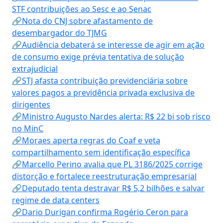
STF contribuições ao Sesc e ao Senac
🔗Nota do CNJ sobre afastamento de
desembargador do TJMG
🔗Audiência debaterá se interesse de agir em ação
de consumo exige prévia tentativa de solução
extrajudicial
🔗STJ afasta contribuição previdenciária sobre
valores pagos a previdência privada exclusiva de
dirigentes
🔗Ministro Augusto Nardes alerta: R$ 22 bi sob risco
no MinC
🔗Moraes aperta regras do Coaf e veta
compartilhamento sem identificação específica
🔗Marcello Perino avalia que PL 3186/2025 corrige
distorção e fortalece reestruturação empresarial
🔗Deputado tenta destravar R$ 5,2 bilhões e salvar
regime de data centers
🔗Dario Durigan confirma Rogério Ceron para