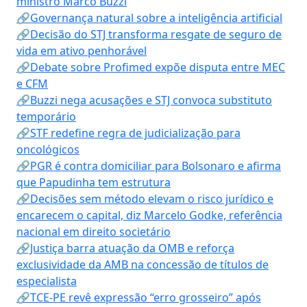
ministro Marco Buzzi
🔗Governança natural sobre a inteligência artificial
🔗Decisão do STJ transforma resgate de seguro de
vida em ativo penhorável
🔗Debate sobre Profimed expõe disputa entre MEC
e CFM
🔗Buzzi nega acusações e STJ convoca substituto
temporário
🔗STF redefine regra de judicialização para
oncológicos
🔗PGR é contra domiciliar para Bolsonaro e afirma
que Papudinha tem estrutura
🔗Decisões sem método elevam o risco jurídico e
encarecem o capital, diz Marcelo Godke, referência
nacional em direito societário
🔗Justiça barra atuação da OMB e reforça
exclusividade da AMB na concessão de títulos de
especialista
🔗TCE-PE revê expressão “erro grosseiro” após