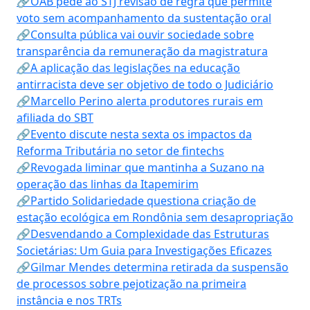
🔗OAB pede ao STJ revisão de regra que permite
voto sem acompanhamento da sustentação oral
🔗Consulta pública vai ouvir sociedade sobre
transparência da remuneração da magistratura
🔗A aplicação das legislações na educação
antirracista deve ser objetivo de todo o Judiciário
🔗Marcello Perino alerta produtores rurais em
afiliada do SBT
🔗Evento discute nesta sexta os impactos da
Reforma Tributária no setor de fintechs
🔗Revogada liminar que mantinha a Suzano na
operação das linhas da Itapemirim
🔗Partido Solidariedade questiona criação de
estação ecológica em Rondônia sem desapropriação
🔗Desvendando a Complexidade das Estruturas
Societárias: Um Guia para Investigações Eficazes
🔗Gilmar Mendes determina retirada da suspensão
de processos sobre pejotização na primeira
instância e nos TRTs