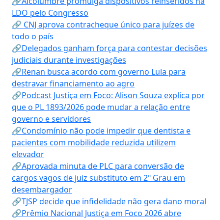
🔗Alcolumbre promulga dispositivos reinseridos na
LDO pelo Congresso
🔗 CNJ aprova contracheque único para juízes de
todo o país
🔗Delegados ganham força para contestar decisões
judiciais durante investigações
🔗Renan busca acordo com governo Lula para
destravar financiamento ao agro
🔗Podcast Justiça em Foco: Alison Souza explica por
que o PL 1893/2026 pode mudar a relação entre
governo e servidores
🔗Condomínio não pode impedir que dentista e
pacientes com mobilidade reduzida utilizem
elevador
🔗Aprovada minuta de PLC para conversão de
cargos vagos de juiz substituto em 2º Grau em
desembargador
🔗TJSP decide que infidelidade não gera dano moral
🔗Prêmio Nacional Justiça em Foco 2026 abre