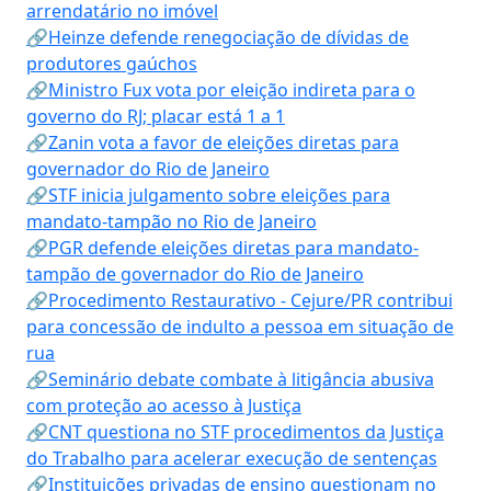
arrendatário no imóvel
🔗Heinze defende renegociação de dívidas de
produtores gaúchos
🔗Ministro Fux vota por eleição indireta para o
governo do RJ; placar está 1 a 1
🔗Zanin vota a favor de eleições diretas para
governador do Rio de Janeiro
🔗STF inicia julgamento sobre eleições para
mandato-tampão no Rio de Janeiro
🔗PGR defende eleições diretas para mandato-
tampão de governador do Rio de Janeiro
🔗Procedimento Restaurativo - Cejure/PR contribui
para concessão de indulto a pessoa em situação de
rua
🔗Seminário debate combate à litigância abusiva
com proteção ao acesso à Justiça
🔗CNT questiona no STF procedimentos da Justiça
do Trabalho para acelerar execução de sentenças
🔗Instituições privadas de ensino questionam no