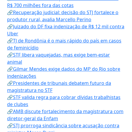
R$ 700 milhões fora das cotas
🔗Recuperação judicial: decisão do STJ fortalece o
produtor rural, avalia Marcello Perino
🔗Juizado do DF fixa indenização de R$ 12 mil contra
Uber
🔗TJ de Rondônia é o mais rápido do país em casos
de feminicídio
🔗STF libera vaquejadas, mas exige bem-estar
animal
🔗Gilmar Mendes exige dados do MP do Rio sobre
indenizações
🔗Presidentes de tribunais debatem futuro da
magistratura no STF
🔗STF valida regra para cobrar dívidas trabalhistas
de clubes
🔗AMB discute fortalecimento da magistratura com
diretor-geral da Enfam
🔗STJ prorroga sindicância sobre acusação contra