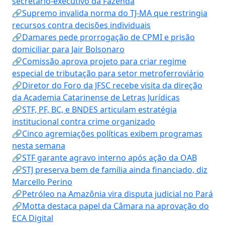
secretário-executivo da Fazenda
🔗Supremo invalida norma do TJ-MA que restringia
recursos contra decisões individuais
🔗Damares pede prorrogação de CPMI e prisão
domiciliar para Jair Bolsonaro
🔗Comissão aprova projeto para criar regime
especial de tributação para setor metroferroviário
🔗Diretor do Foro da JFSC recebe visita da direção
da Academia Catarinense de Letras Jurídicas
🔗STF, PF, BC, e BNDES articulam estratégia
institucional contra crime organizado
🔗Cinco agremiações políticas exibem programas
nesta semana
🔗STF garante agravo interno após ação da OAB
🔗STJ preserva bem de família ainda financiado, diz
Marcello Perino
🔗Petróleo na Amazônia vira disputa judicial no Pará
🔗Motta destaca papel da Câmara na aprovação do
ECA Digital