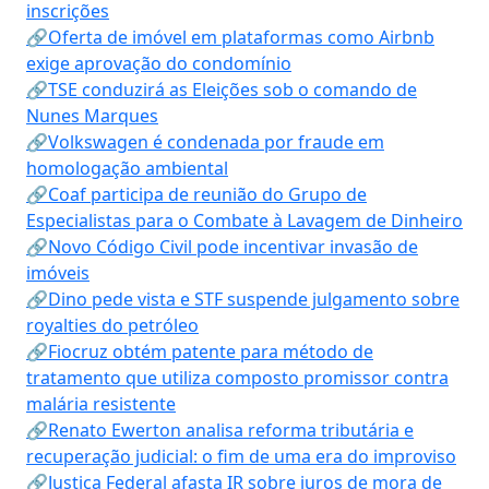
inscrições
🔗Oferta de imóvel em plataformas como Airbnb
exige aprovação do condomínio
🔗TSE conduzirá as Eleições sob o comando de
Nunes Marques
🔗Volkswagen é condenada por fraude em
homologação ambiental
🔗Coaf participa de reunião do Grupo de
Especialistas para o Combate à Lavagem de Dinheiro
🔗Novo Código Civil pode incentivar invasão de
imóveis
🔗Dino pede vista e STF suspende julgamento sobre
royalties do petróleo
🔗Fiocruz obtém patente para método de
tratamento que utiliza composto promissor contra
malária resistente
🔗Renato Ewerton analisa reforma tributária e
recuperação judicial: o fim de uma era do improviso
🔗Justiça Federal afasta IR sobre juros de mora de