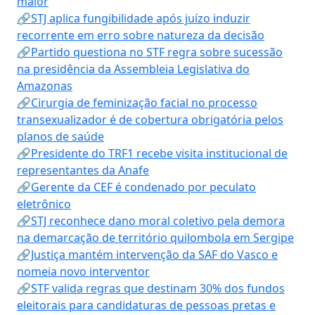
maior
🔗STJ aplica fungibilidade após juízo induzir
recorrente em erro sobre natureza da decisão
🔗Partido questiona no STF regra sobre sucessão
na presidência da Assembleia Legislativa do
Amazonas
🔗Cirurgia de feminização facial no processo
transexualizador é de cobertura obrigatória pelos
planos de saúde
🔗Presidente do TRF1 recebe visita institucional de
representantes da Anafe
🔗Gerente da CEF é condenado por peculato
eletrônico
🔗STJ reconhece dano moral coletivo pela demora
na demarcação de território quilombola em Sergipe
🔗Justiça mantém intervenção da SAF do Vasco e
nomeia novo interventor
🔗STF valida regras que destinam 30% dos fundos
eleitorais para candidaturas de pessoas pretas e