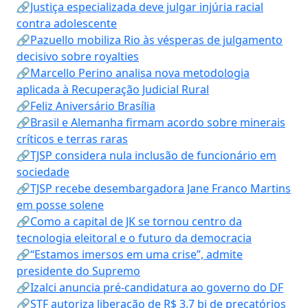
🔗Justiça especializada deve julgar injúria racial
contra adolescente
🔗Pazuello mobiliza Rio às vésperas de julgamento
decisivo sobre royalties
🔗Marcello Perino analisa nova metodologia
aplicada à Recuperação Judicial Rural
🔗Feliz Aniversário Brasília
🔗Brasil e Alemanha firmam acordo sobre minerais
críticos e terras raras
🔗TJSP considera nula inclusão de funcionário em
sociedade
🔗TJSP recebe desembargadora Jane Franco Martins
em posse solene
🔗Como a capital de JK se tornou centro da
tecnologia eleitoral e o futuro da democracia
🔗“Estamos imersos em uma crise”, admite
presidente do Supremo
🔗Izalci anuncia pré-candidatura ao governo do DF
🔗STF autoriza liberação de R$ 3,7 bi de precatórios