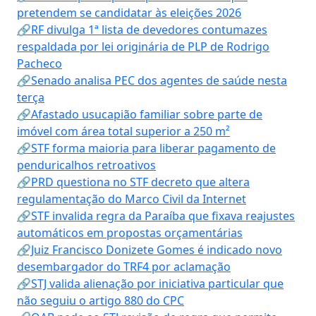
pretendem se candidatar às eleições 2026
🔗RF divulga 1ª lista de devedores contumazes
respaldada por lei originária de PLP de Rodrigo
Pacheco
🔗Senado analisa PEC dos agentes de saúde nesta
terça
🔗Afastado usucapião familiar sobre parte de
imóvel com área total superior a 250 m²
🔗STF forma maioria para liberar pagamento de
penduricalhos retroativos
🔗PRD questiona no STF decreto que altera
regulamentação do Marco Civil da Internet
🔗STF invalida regra da Paraíba que fixava reajustes
automáticos em propostas orçamentárias
🔗Juiz Francisco Donizete Gomes é indicado novo
desembargador do TRF4 por aclamação
🔗STJ valida alienação por iniciativa particular que
não seguiu o artigo 880 do CPC