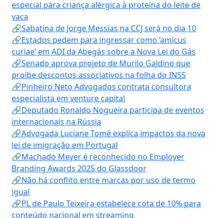
especial para criança alérgica à proteína do leite de
vaca
🔗Sabatina de Jorge Messias na CCJ será no dia 10
🔗Estados pedem para ingressar como ‘amicus
curiae’ em ADI da Abegás sobre a Nova Lei do Gás
🔗Senado aprova projeto de Murilo Galdino que
proíbe descontos associativos na folha do INSS
🔗Pinheiro Neto Advogados contrata consultora
especialista em venture capital
🔗Deputado Ronaldo Nogueira participa de eventos
internacionais na Rússia
🔗Advogada Luciane Tomé explica impactos da nova
lei de imigração em Portugal
🔗Machado Meyer é reconhecido no Employer
Branding Awards 2025 do Glassdoor
🔗Não há conflito entre marcas por uso de termo
igual
🔗PL de Paulo Teixeira estabelece cota de 10% para
conteúdo nacional em streaming