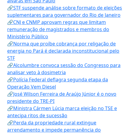
alvarás em São Paulo
🔗STF suspende análise sobre formato de eleições
suplementares para governador do Rio de Janeiro
🔗CNJ e CNMP aprovam regras que limitam
remuneração de magistrados e membros do
Ministério Público
🔗Norma que proíbe cobrança por religação de
energia no Pará é declarada inconstitucional pelo
STF
🔗Alcolumbre convoca sessão do Congresso para
analisar veto à dosimetria
🔗Polícia Federal deflagra segunda etapa da
Operação Vem Diesel
🔗José Wilson Ferreira de Araújo Júnior é o novo
presidente do TRE-PI
🔗Ministra Cármen Lúcia marca eleição no TSE e
antecipa ritos de sucessão
🔗Perda da propriedade rural extingue
arrendamento e impede permanência do