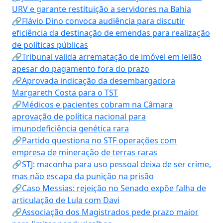
URV e garante restituição a servidores na Bahia
🔗Flávio Dino convoca audiência para discutir
eficiência da destinação de emendas para realização
de políticas públicas
🔗Tribunal valida arrematação de imóvel em leilão
apesar do pagamento fora do prazo
🔗Aprovada indicação da desembargadora
Margareth Costa para o TST
🔗Médicos e pacientes cobram na Câmara
aprovação de política nacional para
imunodeficiência genética rara
🔗Partido questiona no STF operações com
empresa de mineração de terras raras
🔗STJ: maconha para uso pessoal deixa de ser crime,
mas não escapa da punição na prisão
🔗Caso Messias: rejeição no Senado expõe falha de
articulação de Lula com Davi
🔗Associação dos Magistrados pede prazo maior