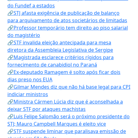
do Fundef a estados
🔗STJ afasta exigência de publicação de balanço
para arquivamento de atos societários de limitadas
🔗Professor temporário tem direito ao piso salarial
do magistério
🔗STF invalida eleição antecipada para mesa
diretora da Assembleia Legislativa de Sergipe
🔗Magistrada esclarece critérios rígidos para
fornecimento de canabidiol no Paraná
🔗Ex-deputado Ramagem é solto após ficar dois
dias preso nos EUA
🔗Gilmar Mendes diz que não há base legal para CPI
indiciar ministros
🔗Ministra Cármen Lúcia diz que é aconselhada a
deixar STF por ataques machistas
🔗Luis Felipe Salomão será o próximo presidente do
STJ; Mauro Campbell Marques é eleito vice
🔗STF suspende liminar que paralisava emissão de