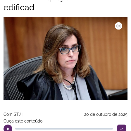
edificad
©Gustavo
Com STJ.|
20 de outubro de 2025
Ouça este conteúdo
1x