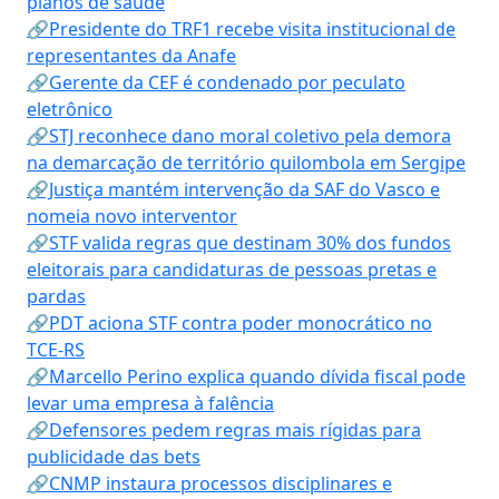
planos de saúde
🔗Presidente do TRF1 recebe visita institucional de
representantes da Anafe
🔗Gerente da CEF é condenado por peculato
eletrônico
🔗STJ reconhece dano moral coletivo pela demora
na demarcação de território quilombola em Sergipe
🔗Justiça mantém intervenção da SAF do Vasco e
nomeia novo interventor
🔗STF valida regras que destinam 30% dos fundos
eleitorais para candidaturas de pessoas pretas e
pardas
🔗PDT aciona STF contra poder monocrático no
TCE-RS
🔗Marcello Perino explica quando dívida fiscal pode
levar uma empresa à falência
🔗Defensores pedem regras mais rígidas para
publicidade das bets
🔗CNMP instaura processos disciplinares e