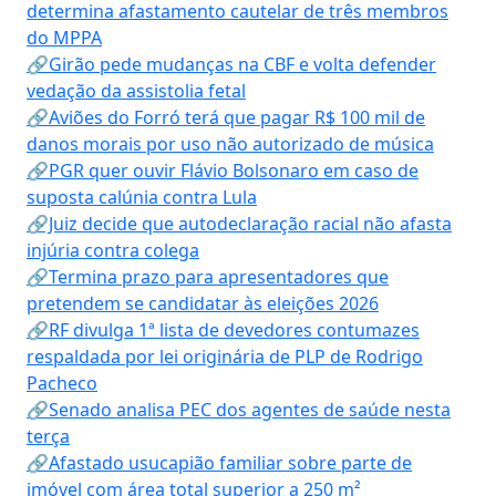
determina afastamento cautelar de três membros
do MPPA
🔗Girão pede mudanças na CBF e volta defender
vedação da assistolia fetal
🔗Aviões do Forró terá que pagar R$ 100 mil de
danos morais por uso não autorizado de música
🔗PGR quer ouvir Flávio Bolsonaro em caso de
suposta calúnia contra Lula
🔗Juiz decide que autodeclaração racial não afasta
injúria contra colega
🔗Termina prazo para apresentadores que
pretendem se candidatar às eleições 2026
🔗RF divulga 1ª lista de devedores contumazes
respaldada por lei originária de PLP de Rodrigo
Pacheco
🔗Senado analisa PEC dos agentes de saúde nesta
terça
🔗Afastado usucapião familiar sobre parte de
imóvel com área total superior a 250 m²