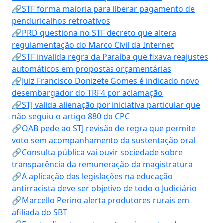
🔗STF forma maioria para liberar pagamento de
penduricalhos retroativos
🔗PRD questiona no STF decreto que altera
regulamentação do Marco Civil da Internet
🔗STF invalida regra da Paraíba que fixava reajustes
automáticos em propostas orçamentárias
🔗Juiz Francisco Donizete Gomes é indicado novo
desembargador do TRF4 por aclamação
🔗STJ valida alienação por iniciativa particular que
não seguiu o artigo 880 do CPC
🔗OAB pede ao STJ revisão de regra que permite
voto sem acompanhamento da sustentação oral
🔗Consulta pública vai ouvir sociedade sobre
transparência da remuneração da magistratura
🔗A aplicação das legislações na educação
antirracista deve ser objetivo de todo o Judiciário
🔗Marcello Perino alerta produtores rurais em
afiliada do SBT