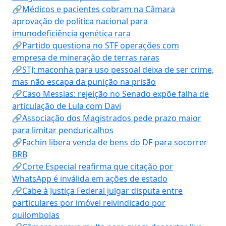
🔗Médicos e pacientes cobram na Câmara
aprovação de política nacional para
imunodeficiência genética rara
🔗Partido questiona no STF operações com
empresa de mineração de terras raras
🔗STJ: maconha para uso pessoal deixa de ser crime,
mas não escapa da punição na prisão
🔗Caso Messias: rejeição no Senado expõe falha de
articulação de Lula com Davi
🔗Associação dos Magistrados pede prazo maior
para limitar penduricalhos
🔗Fachin libera venda de bens do DF para socorrer
BRB
🔗Corte Especial reafirma que citação por
WhatsApp é inválida em ações de estado
🔗Cabe à Justiça Federal julgar disputa entre
particulares por imóvel reivindicado por
quilombolas