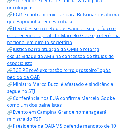
🔗STF redefine regra de judicialização para
oncológicos
🔗PGR é contra domiciliar para Bolsonaro e afirma
que Papudinha tem estrutura
🔗Decisões sem método elevam o risco jurídico e
encarecem o capital, diz Marcelo Godke, referência
nacional em direito societário
🔗Justiça barra atuação da OMB e reforça
exclusividade da AMB na concessão de títulos de
especialista
🔗TCE-PE revê expressão “erro grosseiro” após
pedido da OAB
🔗Ministro Marco Buzzi é afastado e sindicância
segue no STJ
🔗Conferência nos EUA confirma Marcelo Godke
como um dos painelistas
🔗Evento em Campina Grande homenageará
ministra do TST
🔗Presidente da OAB-MS defende mandato de 10