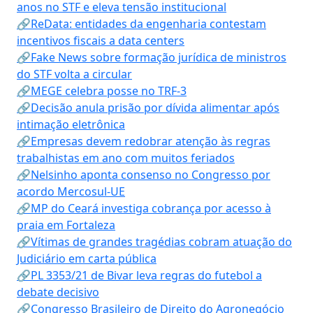
anos no STF e eleva tensão institucional
🔗ReData: entidades da engenharia contestam
incentivos fiscais a data centers
🔗Fake News sobre formação jurídica de ministros
do STF volta a circular
🔗MEGE celebra posse no TRF-3
🔗Decisão anula prisão por dívida alimentar após
intimação eletrônica
🔗Empresas devem redobrar atenção às regras
trabalhistas em ano com muitos feriados
🔗Nelsinho aponta consenso no Congresso por
acordo Mercosul-UE
🔗MP do Ceará investiga cobrança por acesso à
praia em Fortaleza
🔗Vítimas de grandes tragédias cobram atuação do
Judiciário em carta pública
🔗PL 3353/21 de Bivar leva regras do futebol a
debate decisivo
🔗Congresso Brasileiro de Direito do Agronegócio