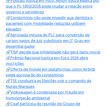
🔗Podcast Justiça em Foco: Alison Souza explica por
que o PL 1893/2026 pode mudar a relação entre
governo e servidores
🔗Condomínio não pode impedir que dentista e
pacientes com mobilidade reduzida utilizem
elevador
🔗Aprovada minuta de PLC para conversão de
cargos vagos de juiz substituto em 2º Grau em
desembargador
🔗TJSP decide que infidelidade não gera dano moral
🔗Prêmio Nacional Justiça em Foco 2026 abre
inscrições
🔗Oferta de imóvel em plataformas como Airbnb
exige aprovação do condomínio
🔗TSE conduzirá as Eleições sob o comando de
Nunes Marques
🔗Volkswagen é condenada por fraude em
homologação ambiental
🔗Coaf participa de reunião do Grupo de