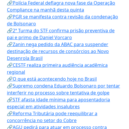
🔗Polícia Federal deflagra nova fase da Operação
Compliance na manhã desta quinta
🔗PGR se manifesta contra revisão da condenação
de Bolsonaro
🔗2ª Turma do STF confirma prisão preventiva de
pai e primo de Daniel Vorcaro
🔗Zanin nega pedido da ABAC para suspender
destinação de recursos de consórcios ao Novo
Desenrola Brasil
🔗CESTF realiza primeira audiência acadêmica
regional
🔗O que está acontecendo hoje no Brasil
🔗Supremo condena Eduardo Bolsonaro por tentar
interferir no processo sobre tentativa de golpe
🔗STF afasta idade mínima para aposentadoria
especial em atividades insalubres
🔗Reforma Tributária pode reequilibrar a
concorrência no setor do Cobre
🔗AGU pedirá para atuar em processo contra