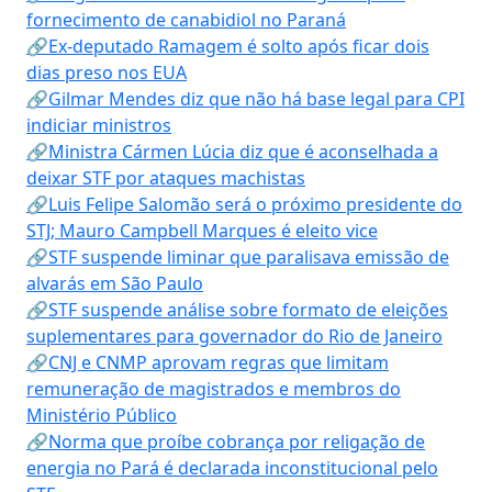
fornecimento de canabidiol no Paraná
🔗Ex-deputado Ramagem é solto após ficar dois
dias preso nos EUA
🔗Gilmar Mendes diz que não há base legal para CPI
indiciar ministros
🔗Ministra Cármen Lúcia diz que é aconselhada a
deixar STF por ataques machistas
🔗Luis Felipe Salomão será o próximo presidente do
STJ; Mauro Campbell Marques é eleito vice
🔗STF suspende liminar que paralisava emissão de
alvarás em São Paulo
🔗STF suspende análise sobre formato de eleições
suplementares para governador do Rio de Janeiro
🔗CNJ e CNMP aprovam regras que limitam
remuneração de magistrados e membros do
Ministério Público
🔗Norma que proíbe cobrança por religação de
energia no Pará é declarada inconstitucional pelo