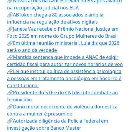
🔗Novas ações da Azul estreiam na B3 após avanço
na recuperação judicial nos EUA
🔗ABToken chega a 80 associados e amplia
influência na regulação de ativos digitais
🔗Janete Vaz recebe o Prêmio Nacional Justiça em
Foco 2025 em nome do Grupo Mulheres do Brasil
🔗Em última reunião ministerial, Lula diz que 2026
será o ano da verdade
🔗Mantida sentença que impede a ANAC de exigir
certidão fiscal para autorizar novos horários de voo
🔗Lei que institui política de assistência psicológica
a pessoas em tratamento oncológico em Socorro é
constitucional
🔗Presidente do STF e do CNJ discute combate ao
feminicídio
🔗Dano moral decorrente de violência doméstica
contra a mulher é presumido
🔗Autorizada diligência da Polícia Federal em
investigação sobre Banco Master