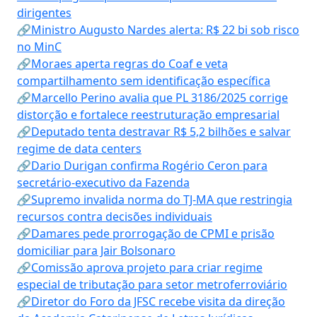
dirigentes
🔗Ministro Augusto Nardes alerta: R$ 22 bi sob risco
no MinC
🔗Moraes aperta regras do Coaf e veta
compartilhamento sem identificação específica
🔗Marcello Perino avalia que PL 3186/2025 corrige
distorção e fortalece reestruturação empresarial
🔗Deputado tenta destravar R$ 5,2 bilhões e salvar
regime de data centers
🔗Dario Durigan confirma Rogério Ceron para
secretário-executivo da Fazenda
🔗Supremo invalida norma do TJ-MA que restringia
recursos contra decisões individuais
🔗Damares pede prorrogação de CPMI e prisão
domiciliar para Jair Bolsonaro
🔗Comissão aprova projeto para criar regime
especial de tributação para setor metroferroviário
🔗Diretor do Foro da JFSC recebe visita da direção