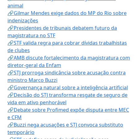
animal
🔗Gilmar Mendes exige dados do MP do Rio sobre
indenizações
🔗Presidentes de tribunais debatem futuro da
magistratura no STF
🔗STF valida regra para cobrar dívidas trabalhistas
de clubes
🔗AMB discute fortalecimento da magistratura com
diretor-geral da Enfam
🔗STJ prorroga sindicância sobre acusação contra
ministro Marco Buzzi
🔗Governança natural sobre a inteligência artificial
🔗Decisão do STJ transforma resgate de seguro de
vida em ativo penhorável
🔗Debate sobre Profimed expõe disputa entre MEC
e CFM
🔗Buzzi nega acusações e STJ convoca substituto
temporário