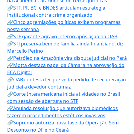
da Academia Catarinense de Letras Jurídicas
🔗STF, PF, BC, e BNDES articulam estratégia
institucional contra crime organizado
🔗Cinco agremiações políticas exibem programas
nesta semana
🔗STF garante agravo interno após ação da OAB
🔗STJ preserva bem de família ainda financiado, diz
Marcello Perino
🔗Petróleo na Amazônia vira disputa judicial no Pará
🔗Motta destaca papel da Câmara na aprovação do
ECA Digital
🔗OAB contesta lei que veda pedido de recuperação
judicial a devedor contumaz
🔗Corte Interamericana inicia atividades no Brasil
com sessão de abertura no STF
🔗Anulada resolução que autorizava biomédicos
fazerem procedimentos estéticos invasivos
🔗Supremo autoriza nova fase da Operação Sem
Desconto no DF e no Ceará