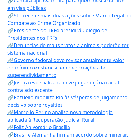
🔗Câmara aprova multa para quem descartar lixo
em vias públicas
🔗STF recebe mais duas ações sobre Marco Legal do
Combate ao Crime Organizado
🔗Presidente do TRF4 presidirá Colégio de
Presidentes dos TRFs
🔗Denúncias de maus-tratos a animais poderão ter
sistema nacional
🔗Governo federal deve revisar anualmente valor
do mínimo existencial em negociações de
superendividamento
🔗Justiça especializada deve julgar injúria racial
contra adolescente
🔗Pazuello mobiliza Rio às vésperas de julgamento
decisivo sobre royalties
🔗Marcello Perino analisa nova metodologia
aplicada à Recuperação Judicial Rural
🔗Feliz Aniversário Brasília
🔗Brasil e Alemanha firmam acordo sobre minerais