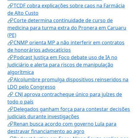
🔗TCDF cobra explicações sobre caos na Farmácia
de Alto Custo
🔗Corte determina continuidade de curso de
medicina para turma extra do Pronera em Caruaru
(PE)
🔗CNMP orienta MP a não interferir em contratos
de honorários advocatícios
🔗Podcast Justiça em Foco debate uso de IA no
Judiciário e alerta para riscos de manipulação
algorítmica
🔗Alcolumbre promulga dispositivos reinseridos na
LDO pelo Congresso
🔗 CNJ aprova contracheque único para juízes de
todo o país
🔗Delegados ganham força para contestar decisões
judiciais durante investigações
🔗Renan busca acordo com governo Lula para
destravar financiamento ao agro