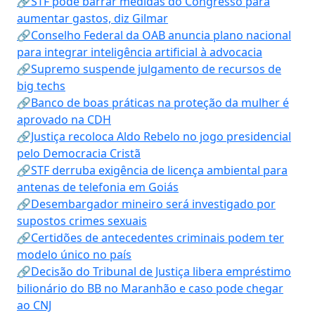
🔗STF pode barrar medidas do Congresso para
aumentar gastos, diz Gilmar
🔗Conselho Federal da OAB anuncia plano nacional
para integrar inteligência artificial à advocacia
🔗Supremo suspende julgamento de recursos de
big techs
🔗Banco de boas práticas na proteção da mulher é
aprovado na CDH
🔗Justiça recoloca Aldo Rebelo no jogo presidencial
pelo Democracia Cristã
🔗STF derruba exigência de licença ambiental para
antenas de telefonia em Goiás
🔗Desembargador mineiro será investigado por
supostos crimes sexuais
🔗Certidões de antecedentes criminais podem ter
modelo único no país
🔗Decisão do Tribunal de Justiça libera empréstimo
bilionário do BB no Maranhão e caso pode chegar
ao CNJ