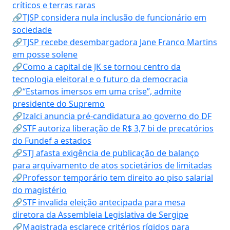
críticos e terras raras
🔗TJSP considera nula inclusão de funcionário em
sociedade
🔗TJSP recebe desembargadora Jane Franco Martins
em posse solene
🔗Como a capital de JK se tornou centro da
tecnologia eleitoral e o futuro da democracia
🔗“Estamos imersos em uma crise”, admite
presidente do Supremo
🔗Izalci anuncia pré-candidatura ao governo do DF
🔗STF autoriza liberação de R$ 3,7 bi de precatórios
do Fundef a estados
🔗STJ afasta exigência de publicação de balanço
para arquivamento de atos societários de limitadas
🔗Professor temporário tem direito ao piso salarial
do magistério
🔗STF invalida eleição antecipada para mesa
diretora da Assembleia Legislativa de Sergipe
🔗Magistrada esclarece critérios rígidos para