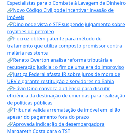
Especialistas para o Combate à Lavagem de Dinheiro
🔗Novo Código Civil pode incentivar invasão de
imóveis
🔗Dino pede vista e STF suspende julgamento sobre
royalties do petróleo
🔗Fiocruz obtém patente para método de
tratamento que utiliza composto promissor contra
malária resistente
🔗Renato Ewerton analisa reforma tributária e
recuperação judicial: o fim de uma era do improviso
🔗Justiça Federal afasta IR sobre juros de mora de
URV e garante restituição a servidores na Bahia
🔗Flávio Dino convoca audiência para discutir
eficiência da destinação de emendas para realização
de políticas públicas
🔗Tribunal valida arrematação de imóvel em leilão
apesar do pagamento fora do prazo
🔗Aprovada indicação da desembargadora
Margareth Costa para o TST