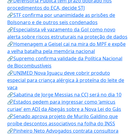
🔗Defensoria Pública tem prazo dobrado nos
procedimentos do ECA, decide STJ
🔗STF confirma por unanimidade as prisões de
Bolsonaro e de outros seis condenados
🔗Especialista vê vazamento da Gol como novo
alerta sobre riscos estruturais na proteção de dados
🔗Homenagem a Geisel cai na mira do MPF e expõe
a velha batalha pela memória nacional
🔗Supremo confirma validade da Política Nacional
de Biocombustíveis
🔗UNIMED Nova Iguaçu deve cobrir produto
especial para criança alérgica à proteína do leite de
vaca
🔗Sabatina de Jorge Messias na CCJ será no dia 10
🔗Estados pedem para ingressar como ‘amicus
curiae’ em ADI da Abegás sobre a Nova Lei do Gás
🔗Senado aprova projeto de Murilo Galdino que
proíbe descontos associativos na folha do INSS
🔗Pinheiro Neto Advogados contrata consultora