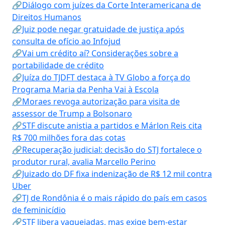
🔗Diálogo com juízes da Corte Interamericana de
Direitos Humanos
🔗Juiz pode negar gratuidade de justiça após
consulta de ofício ao Infojud
🔗Vai um crédito aí? Considerações sobre a
portabilidade de crédito
🔗Juíza do TJDFT destaca à TV Globo a força do
Programa Maria da Penha Vai à Escola
🔗Moraes revoga autorização para visita de
assessor de Trump a Bolsonaro
🔗STF discute anistia a partidos e Márlon Reis cita
R$ 700 milhões fora das cotas
🔗Recuperação judicial: decisão do STJ fortalece o
produtor rural, avalia Marcello Perino
🔗Juizado do DF fixa indenização de R$ 12 mil contra
Uber
🔗TJ de Rondônia é o mais rápido do país em casos
de feminicídio
🔗STF libera vaquejadas, mas exige bem-estar