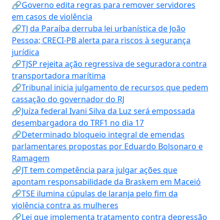
🔗Governo edita regras para remover servidores
em casos de violência
🔗TJ da Paraíba derruba lei urbanística de João
Pessoa; CRECI-PB alerta para riscos à segurança
jurídica
🔗TJSP rejeita ação regressiva de seguradora contra
transportadora marítima
🔗Tribunal inicia julgamento de recursos que pedem
cassação do governador do RJ
🔗Juíza federal Ivani Silva da Luz será empossada
desembargadora do TRF1 no dia 17
🔗Determinado bloqueio integral de emendas
parlamentares propostas por Eduardo Bolsonaro e
Ramagem
🔗JT tem competência para julgar ações que
apontam responsabilidade da Braskem em Maceió
🔗TSE ilumina cúpulas de laranja pelo fim da
violência contra as mulheres
🔗Lei que implementa tratamento contra depressão