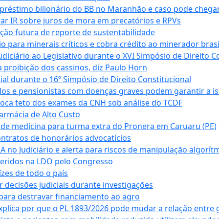
empréstimo bilionário do BB no Maranhão e caso pode chega
star IR sobre juros de mora em precatórios e RPVs
ação futura de reporte de sustentabilidade
para minerais críticos e cobra crédito ao minerador brasi
ciário ao Legislativo durante o XVI Simpósio de Direito Co
 proibição dos cassinos, diz Paulo Horn
cial durante o 16º Simpósio de Direito Constitucional
dos e pensionistas com doenças graves podem garantir a i
oca teto dos exames da CNH sob análise do TCDF
armácia de Alto Custo
 de medicina para turma extra do Pronera em Caruaru (PE)
ntratos de honorários advocatícios
 no Judiciário e alerta para riscos de manipulação algorít
seridos na LDO pelo Congresso
zes de todo o país
decisões judiciais durante investigações
ara destravar financiamento ao agro
xplica por que o PL 1893/2026 pode mudar a relação entre 