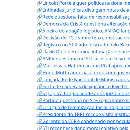
🔗Lincoln Portela quer política nacional d
🔗Entidades jurídicas divulgam notas de 
🔗Rede questiona falta de responsabiliza
🔗Democracia Cristã questiona alteração
🔗À beira do apagão logístico, ANTAQ lanç
🔗Decisão do TCU sobre teto constitucional
🔗Registro no SCR administrado pelo Bace
🔗Flávio Dino determina intimação de pre
🔗ANPV questiona no STF a Lei da Dosimet
🔗Marcel van Hattem aciona PGR após mini
🔗Hugo Motta anuncia acordo com governo
🔗Lançada Rede Nacional de Magistrados 
🔗Furto de câmeras de vigilância deve ter
🔗STJ aplica fungibilidade após juízo indu
🔗Partido questiona no STF regra sobre s
🔗Cirurgia de feminização facial no proce
🔗Presidente do TRF1 recebe visita instit
🔗Gerente da CEF é condenado por pecula
🔗STJ reconhece dano moral coletivo pela