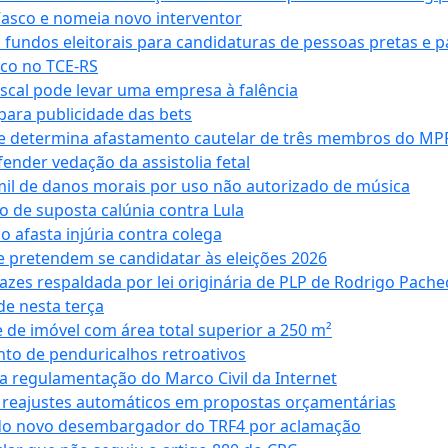
Vasco e nomeia novo interventor
 fundos eleitorais para candidaturas de pessoas pretas e 
co no TCE-RS
iscal pode levar uma empresa à falência
ara publicidade das bets
 e determina afastamento cautelar de três membros do MP
nder vedação da assistolia fetal
mil de danos morais por uso não autorizado de música
o de suposta calúnia contra Lula
o afasta injúria contra colega
 pretendem se candidatar às eleições 2026
azes respaldada por lei originária de PLP de Rodrigo Pache
e nesta terça
 de imóvel com área total superior a 250 m²
to de penduricalhos retroativos
a regulamentação do Marco Civil da Internet
va reajustes automáticos em propostas orçamentárias
ado novo desembargador do TRF4 por aclamação