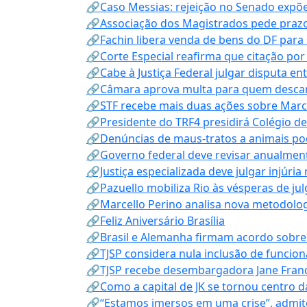
🔗Caso Messias: rejeição no Senado expõe 
🔗Associação dos Magistrados pede prazo
🔗Fachin libera venda de bens do DF para
🔗Corte Especial reafirma que citação po
🔗Cabe à Justiça Federal julgar disputa en
🔗Câmara aprova multa para quem descarta
🔗STF recebe mais duas ações sobre Mar
🔗Presidente do TRF4 presidirá Colégio d
🔗Denúncias de maus-tratos a animais pod
🔗Governo federal deve revisar anualmen
🔗Justiça especializada deve julgar injúria
🔗Pazuello mobiliza Rio às vésperas de ju
🔗Marcello Perino analisa nova metodologi
🔗Feliz Aniversário Brasília
🔗Brasil e Alemanha firmam acordo sobre m
🔗TJSP considera nula inclusão de funcio
🔗TJSP recebe desembargadora Jane Fran
🔗Como a capital de JK se tornou centro da
🔗“Estamos imersos em uma crise”, admi