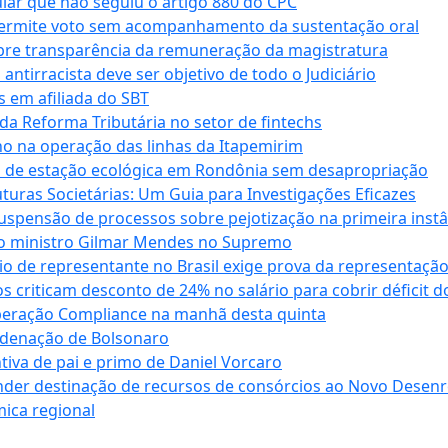
cular que não seguiu o artigo 880 do CPC
permite voto sem acompanhamento da sustentação oral
obre transparência da remuneração da magistratura
antirracista deve ser objetivo de todo o Judiciário
s em afiliada do SBT
da Reforma Tributária no setor de fintechs
o na operação das linhas da Itapemirim
ão de estação ecológica em Rondônia sem desapropriação
ras Societárias: Um Guia para Investigações Eficazes
spensão de processos sobre pejotização na primeira instâ
l do ministro Gilmar Mendes no Supremo
o de representante no Brasil exige prova da representaçã
riticam desconto de 24% no salário para cobrir déficit do
Operação Compliance na manhã desta quinta
ndenação de Bolsonaro
iva de pai e primo de Daniel Vorcaro
der destinação de recursos de consórcios ao Novo Desenro
mica regional