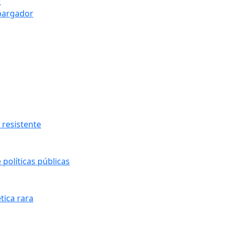
r
bargador
resistente
políticas públicas
tica rara