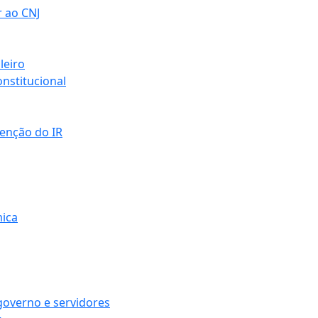
r ao CNJ
leiro
nstitucional
senção do IR
mica
governo e servidores