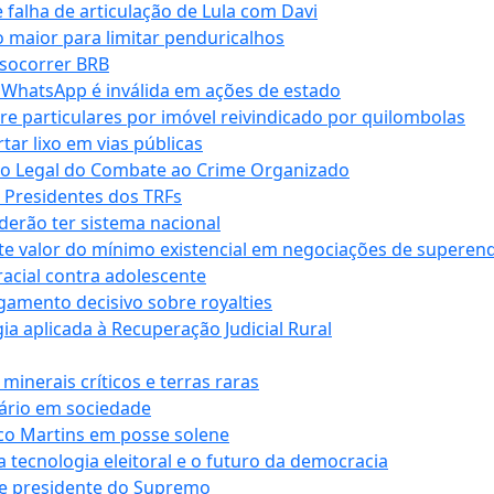
falha de articulação de Lula com Davi
 maior para limitar penduricalhos
 socorrer BRB
r WhatsApp é inválida em ações de estado
tre particulares por imóvel reivindicado por quilombolas
r lixo em vias públicas
co Legal do Combate ao Crime Organizado
e Presidentes dos TRFs
erão ter sistema nacional
te valor do mínimo existencial em negociações de superen
 racial contra adolescente
lgamento decisivo sobre royalties
a aplicada à Recuperação Judicial Rural
inerais críticos e terras raras
nário em sociedade
co Martins em posse solene
 tecnologia eleitoral e o futuro da democracia
te presidente do Supremo