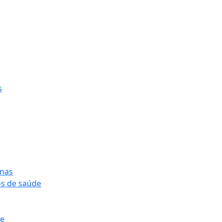
s
onas
os de saúde
pe