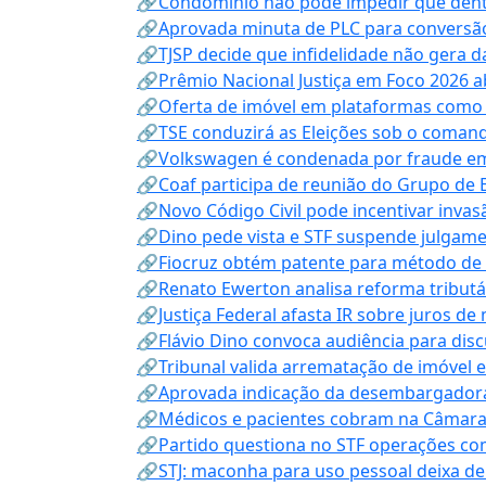
🔗Condomínio não pode impedir que dentis
🔗Aprovada minuta de PLC para conversão
🔗TJSP decide que infidelidade não gera 
🔗Prêmio Nacional Justiça em Foco 2026 a
🔗Oferta de imóvel em plataformas como
🔗TSE conduzirá as Eleições sob o coma
🔗Volkswagen é condenada por fraude e
🔗Coaf participa de reunião do Grupo de 
🔗Novo Código Civil pode incentivar invas
🔗Dino pede vista e STF suspende julgame
🔗Fiocruz obtém patente para método de t
🔗Renato Ewerton analisa reforma tributár
🔗Justiça Federal afasta IR sobre juros de
🔗Flávio Dino convoca audiência para discu
🔗Tribunal valida arrematação de imóvel 
🔗Aprovada indicação da desembargadora
🔗Médicos e pacientes cobram na Câmara a
🔗Partido questiona no STF operações co
🔗STJ: maconha para uso pessoal deixa de