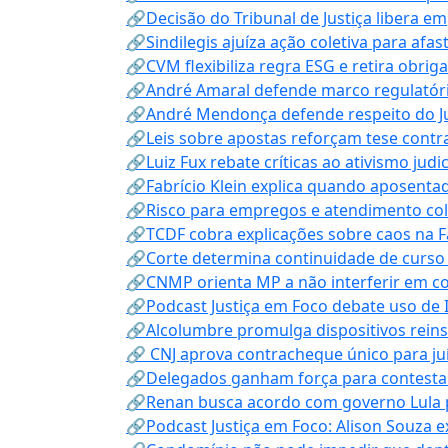
🔗Decisão do Tribunal de Justiça libera 
🔗Sindilegis ajuíza ação coletiva para afa
🔗CVM flexibiliza regra ESG e retira obrig
🔗André Amaral defende marco regulatório 
🔗André Mendonça defende respeito do Judi
🔗Leis sobre apostas reforçam tese contra
🔗Luiz Fux rebate críticas ao ativismo judi
🔗Fabrício Klein explica quando aposenta
🔗Risco para empregos e atendimento col
🔗TCDF cobra explicações sobre caos na F
🔗Corte determina continuidade de curso
🔗CNMP orienta MP a não interferir em co
🔗Podcast Justiça em Foco debate uso de IA
🔗Alcolumbre promulga dispositivos rein
🔗 CNJ aprova contracheque único para juí
🔗Delegados ganham força para contestar 
🔗Renan busca acordo com governo Lula p
🔗Podcast Justiça em Foco: Alison Souza e