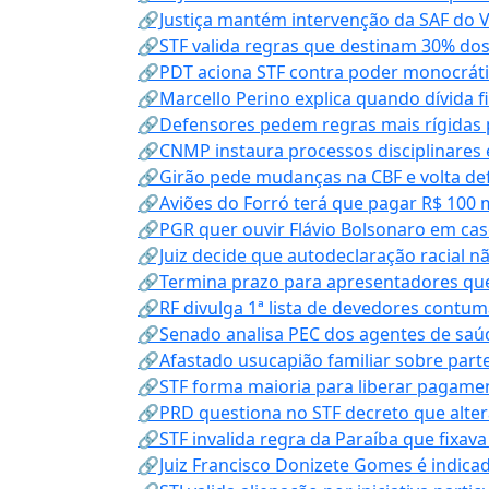
🔗Justiça mantém intervenção da SAF do 
🔗STF valida regras que destinam 30% dos
🔗PDT aciona STF contra poder monocráti
🔗Marcello Perino explica quando dívida f
🔗Defensores pedem regras mais rígidas p
🔗CNMP instaura processos disciplinares
🔗Girão pede mudanças na CBF e volta defe
🔗Aviões do Forró terá que pagar R$ 100 
🔗PGR quer ouvir Flávio Bolsonaro em cas
🔗Juiz decide que autodeclaração racial nã
🔗Termina prazo para apresentadores que
🔗RF divulga 1ª lista de devedores contum
🔗Senado analisa PEC dos agentes de saúd
🔗Afastado usucapião familiar sobre parte
🔗STF forma maioria para liberar pagamen
🔗PRD questiona no STF decreto que alter
🔗STF invalida regra da Paraíba que fixa
🔗Juiz Francisco Donizete Gomes é indic