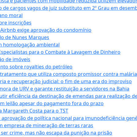
ta e pacientes com mobilidade reduzida utilizem elevado
 de cargos vagos de juiz substituto em 2º Grau em desem
dano moral
bre inscrições
 Airbnb exige aprovação do condomínio
ndo de Nunes Marques
m homologação ambiental
Especialistas para o Combate à Lavagem de Dinheiro
ão de imóveis
nto sobre royalties do petróleo
ratamento que utiliza composto promissor contra malária 
ia e recuperação judicial: o fim de uma era do improviso
 mora de URV e garante restituição a servidores na Bahia
tir eficiência da destinação de emendas para realização de 
em leilão apesar do pagamento fora do prazo
 Margareth Costa para o TST
provação de política nacional para imunodeficiência gené
m empresa de mineração de terras raras
 ser crime, mas não escapa da punição na prisão