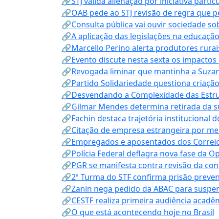
🔗STJ valida alienação por iniciativa parti
🔗OAB pede ao STJ revisão de regra que 
🔗Consulta pública vai ouvir sociedade s
🔗A aplicação das legislações na educação 
🔗Marcello Perino alerta produtores rurai
🔗Evento discute nesta sexta os impactos 
🔗Revogada liminar que mantinha a Suzan
🔗Partido Solidariedade questiona criaç
🔗Desvendando a Complexidade das Estrutu
🔗Gilmar Mendes determina retirada da su
🔗Fachin destaca trajetória instituciona
🔗Citação de empresa estrangeira por mei
🔗Empregados e aposentados dos Correios c
🔗Polícia Federal deflagra nova fase da 
🔗PGR se manifesta contra revisão da co
🔗2ª Turma do STF confirma prisão prevent
🔗Zanin nega pedido da ABAC para suspen
🔗CESTF realiza primeira audiência acadê
🔗O que está acontecendo hoje no Brasil