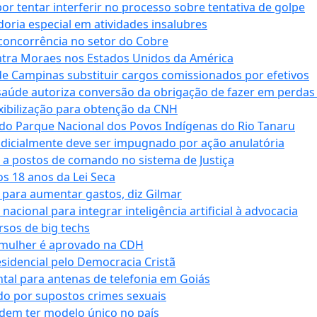
tentar interferir no processo sobre tentativa de golpe
oria especial em atividades insalubres
 concorrência no setor do Cobre
tra Moraes nos Estados Unidos da América
e Campinas substituir cargos comissionados por efetivos
saúde autoriza conversão da obrigação de fazer em perdas
xibilização para obtenção da CNH
do Parque Nacional dos Povos Indígenas do Rio Tanaru
dicialmente deve ser impugnado por ação anulatória
 a postos de comando no sistema de Justiça
s 18 anos da Lei Seca
para aumentar gastos, diz Gilmar
cional para integrar inteligência artificial à advocacia
sos de big techs
 mulher é aprovado na CDH
esidencial pelo Democracia Cristã
tal para antenas de telefonia em Goiás
o por supostos crimes sexuais
dem ter modelo único no país