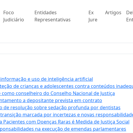
Foco
Entidades
Ex
Artigos
De
Judiciário
Representativas
Jure
Ent
formação e uso de inteligência artificial
roteção de crianças e adolescentes contra conteúdos inade
e como conselheiro do Conselho Nacional de Justiça
antamento a depositante prevista em contrato
 de resolução sobre sedação profunda por dentistas
 transição marcada por incertezas e novas responsabilidad
a Pacientes com Doenças Raras é Medida de Justiça Social
sponsabilidades na execução de emendas parlamentares