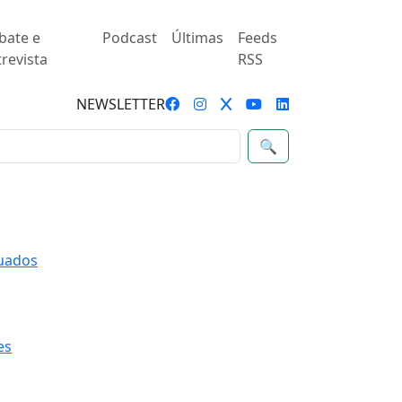
bate e
Podcast
Últimas
Feeds
revista
RSS
NEWSLETTER
🔍
quados
es