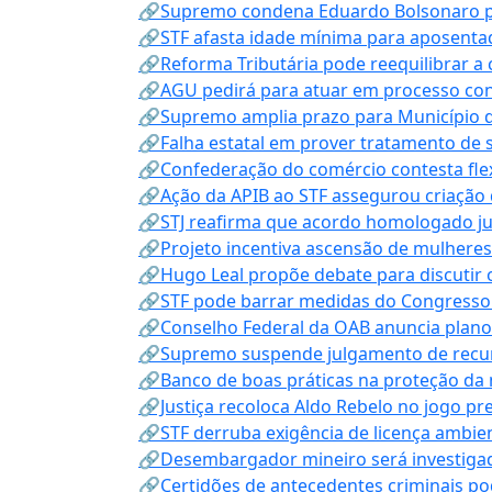
🔗Supremo condena Eduardo Bolsonaro por 
🔗STF afasta idade mínima para aposentad
🔗Reforma Tributária pode reequilibrar a
🔗AGU pedirá para atuar em processo con
🔗Supremo amplia prazo para Município d
🔗Falha estatal em prover tratamento de 
🔗Confederação do comércio contesta fle
🔗Ação da APIB ao STF assegurou criação 
🔗STJ reafirma que acordo homologado ju
🔗Projeto incentiva ascensão de mulheres
🔗Hugo Leal propõe debate para discutir o
🔗STF pode barrar medidas do Congresso 
🔗Conselho Federal da OAB anuncia plano na
🔗Supremo suspende julgamento de recur
🔗Banco de boas práticas na proteção da
🔗Justiça recoloca Aldo Rebelo no jogo pr
🔗STF derruba exigência de licença ambien
🔗Desembargador mineiro será investigad
🔗Certidões de antecedentes criminais po