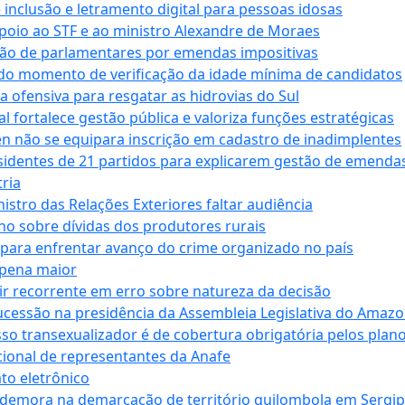
e inclusão e letramento digital para pessoas idosas
apoio ao STF e ao ministro Alexandre de Moraes
ção de parlamentares por emendas impositivas
 do momento de verificação da idade mínima de candidatos
a ofensiva para resgatar as hidrovias do Sul
 fortalece gestão pública e valoriza funções estratégicas
n não se equipara inscrição em cadastro de inadimplentes
sidentes de 21 partidos para explicarem gestão de emenda
ria
stro das Relações Exteriores faltar audiência
 sobre dívidas dos produtores rurais
para enfrentar avanço do crime organizado no país
 pena maior
zir recorrente em erro sobre natureza da decisão
ucessão na presidência da Assembleia Legislativa do Amaz
sso transexualizador é de cobertura obrigatória pelos plan
ucional de representantes da Anafe
to eletrônico
 demora na demarcação de território quilombola em Sergi