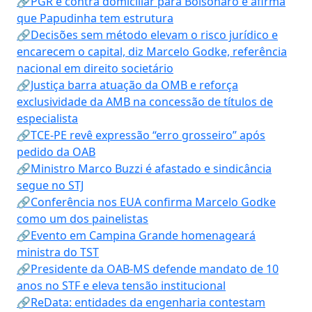
🔗PGR é contra domiciliar para Bolsonaro e afirma
que Papudinha tem estrutura
🔗Decisões sem método elevam o risco jurídico e
encarecem o capital, diz Marcelo Godke, referência
nacional em direito societário
🔗Justiça barra atuação da OMB e reforça
exclusividade da AMB na concessão de títulos de
especialista
🔗TCE-PE revê expressão “erro grosseiro” após
pedido da OAB
🔗Ministro Marco Buzzi é afastado e sindicância
segue no STJ
🔗Conferência nos EUA confirma Marcelo Godke
como um dos painelistas
🔗Evento em Campina Grande homenageará
ministra do TST
🔗Presidente da OAB-MS defende mandato de 10
anos no STF e eleva tensão institucional
🔗ReData: entidades da engenharia contestam