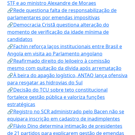
STF e ao ministro Alexandre de Moraes
🔗Rede questiona falta de responsabilização de
parlamentares por emendas impositivas
🔗Democracia Cristã questiona alteração do
momento de verificação da idade mínima de
candidatos
🔗Fachin reforça laços institucionais entre Brasil e
Angola em visita ao Parlamento angolano
🔗Reafirmado direito do leiloeiro à comissão
mesmo com quitação da dívida após arrematação
🔗À beira do apagão logístico, ANTAQ lança ofensiva
para resgatar as hidrovias do Sul
🔗Decisão do TCU sobre teto constitucional
fortalece gestão pública e valoriza funções
estratégicas
🔗Registro no SCR administrado pelo Bacen não se
equipara inscrição em cadastro de inadimplentes
🔗Flávio Dino determina intimação de presidentes
de 21 partidos para explicarem gestão de emendas