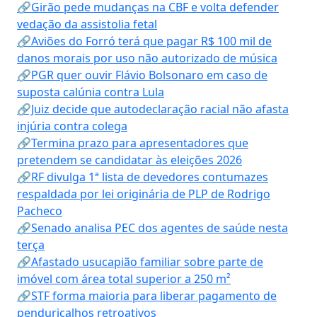
🔗Girão pede mudanças na CBF e volta defender
vedação da assistolia fetal
🔗Aviões do Forró terá que pagar R$ 100 mil de
danos morais por uso não autorizado de música
🔗PGR quer ouvir Flávio Bolsonaro em caso de
suposta calúnia contra Lula
🔗Juiz decide que autodeclaração racial não afasta
injúria contra colega
🔗Termina prazo para apresentadores que
pretendem se candidatar às eleições 2026
🔗RF divulga 1ª lista de devedores contumazes
respaldada por lei originária de PLP de Rodrigo
Pacheco
🔗Senado analisa PEC dos agentes de saúde nesta
terça
🔗Afastado usucapião familiar sobre parte de
imóvel com área total superior a 250 m²
🔗STF forma maioria para liberar pagamento de
penduricalhos retroativos