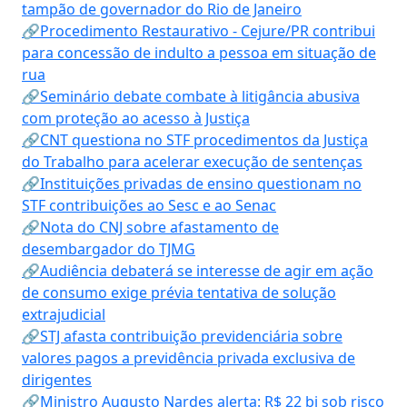
tampão de governador do Rio de Janeiro
🔗Procedimento Restaurativo - Cejure/PR contribui
para concessão de indulto a pessoa em situação de
rua
🔗Seminário debate combate à litigância abusiva
com proteção ao acesso à Justiça
🔗CNT questiona no STF procedimentos da Justiça
do Trabalho para acelerar execução de sentenças
🔗Instituições privadas de ensino questionam no
STF contribuições ao Sesc e ao Senac
🔗Nota do CNJ sobre afastamento de
desembargador do TJMG
🔗Audiência debaterá se interesse de agir em ação
de consumo exige prévia tentativa de solução
extrajudicial
🔗STJ afasta contribuição previdenciária sobre
valores pagos a previdência privada exclusiva de
dirigentes
🔗Ministro Augusto Nardes alerta: R$ 22 bi sob risco