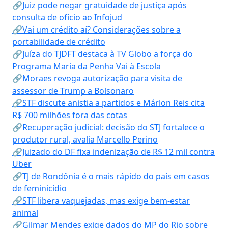
🔗Juiz pode negar gratuidade de justiça após
consulta de ofício ao Infojud
🔗Vai um crédito aí? Considerações sobre a
portabilidade de crédito
🔗Juíza do TJDFT destaca à TV Globo a força do
Programa Maria da Penha Vai à Escola
🔗Moraes revoga autorização para visita de
assessor de Trump a Bolsonaro
🔗STF discute anistia a partidos e Márlon Reis cita
R$ 700 milhões fora das cotas
🔗Recuperação judicial: decisão do STJ fortalece o
produtor rural, avalia Marcello Perino
🔗Juizado do DF fixa indenização de R$ 12 mil contra
Uber
🔗TJ de Rondônia é o mais rápido do país em casos
de feminicídio
🔗STF libera vaquejadas, mas exige bem-estar
animal
🔗Gilmar Mendes exige dados do MP do Rio sobre