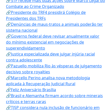
🔗STF recebe mais duas ações sobre Marco Legal do
Combate ao Crime Organizado
🔗Presidente do TRF4 presidirá Colégio de
Presidentes dos TRFs
🔗Denúncias de maus-tratos a animais poderão ter
sistema nacional
🔗Governo federal deve revisar anualmente valor
do mínimo existencial em negociações de
superendividamento
🔗Justiça especializada deve julgar injúria racial
contra adolescente
🔗Pazuello mobiliza Rio às vésperas de julgamento
decisivo sobre royalties
🔗Marcello Perino analisa nova metodologia
aplicada à Recuperação Judicial Rural
🔗Feliz Aniversário Brasília
🔗Brasil e Alemanha firmam acordo sobre minerais
críticos e terras raras
🔗TJSP considera nula inclusão de funcionário em