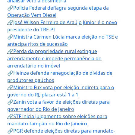
analisar veto à dosimetria
🔗Polícia Federal deflagra segunda etapa da
Operação Vem Diesel
🔗José Wilson Ferreira de Araújo Júnior é o novo
presidente do TRE-PI
🔗Ministra Cármen Lúcia marca eleição no TSE e
antecipa ritos de sucessão
🔗Perda da propriedade rural extingue
arrendamento e impede permanência do
arrendatário no imóvel
🔗Heinze defende renegociação de dívidas de
produtores gaúchos
🔗Ministro Fux vota por eleição indireta para o
governo do RJ; placar está 1 a 1
🔗Zanin vota a favor de eleições diretas para
governador do Rio de Janeiro
🔗STF inicia julgamento sobre eleições para
mandato-tampão no Rio de Janeiro
🔗PGR defende eleições diretas para mandato-