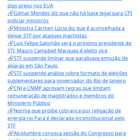
dias preso nos EUA
🔗Gilmar Mendes diz que não há base legal para CPI
indiciar ministros
🔗Ministra Cármen Lúcia diz que é aconselhada a
deixar STF por ataques machistas
🔗Luis Felipe Salomão será o próximo presidente do
STJ; Mauro Campbell Marques é eleito vice
🔗STF suspende liminar que paralisava emissão de
alvarás em São Paulo
🔗STF suspende análise sobre formato de eleições
suplementares para governador do Rio de Janeiro
🔗CNJ e CNMP aprovam regras que limitam
remuneração de magistrados e membros do
Ministério Público
🔗Norma que proíbe cobrança por religação de
energia no Pará é declarada inconstitucional pelo
STF
🔗Alcolumbre convoca sessão do Congresso para