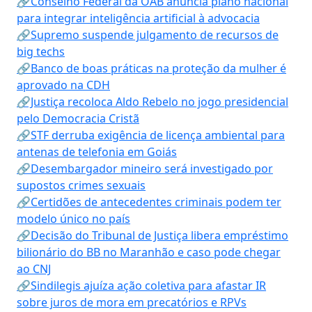
🔗Conselho Federal da OAB anuncia plano nacional
para integrar inteligência artificial à advocacia
🔗Supremo suspende julgamento de recursos de
big techs
🔗Banco de boas práticas na proteção da mulher é
aprovado na CDH
🔗Justiça recoloca Aldo Rebelo no jogo presidencial
pelo Democracia Cristã
🔗STF derruba exigência de licença ambiental para
antenas de telefonia em Goiás
🔗Desembargador mineiro será investigado por
supostos crimes sexuais
🔗Certidões de antecedentes criminais podem ter
modelo único no país
🔗Decisão do Tribunal de Justiça libera empréstimo
bilionário do BB no Maranhão e caso pode chegar
ao CNJ
🔗Sindilegis ajuíza ação coletiva para afastar IR
sobre juros de mora em precatórios e RPVs