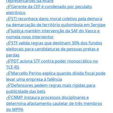
representantes da Anafe
🔗Gerente da CEF é condenado por peculato
eletrônico
🔗STJ reconhece dano moral coletivo pela demora
na demarcação de território quilombola em Sergipe
🔗Justiça mantém intervenção da SAF do Vasco e
nomeia novo interventor
🔗STF valida regras que destinam 30% dos fundos
eleitorais para candidaturas de pessoas pretas e
pardas
🔗PDT aciona STF contra poder monocrático no
TCE-RS
🔗Marcello Perino explica quando dívida fiscal pode
levar uma empresa à falência
🔗Defensores pedem regras mais rígidas para
publicidade das bets
🔗CNMP instaura processos disciplinares e
determina afastamento cautelar de três membros
do MPPA