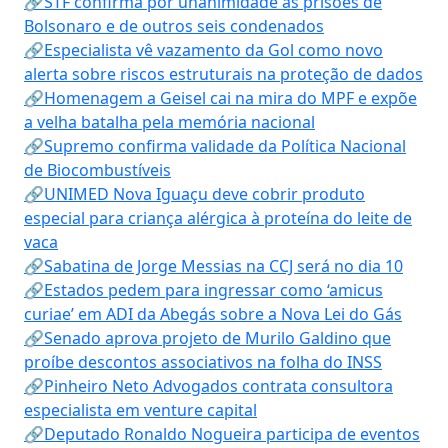
🔗STF confirma por unanimidade as prisões de
Bolsonaro e de outros seis condenados
🔗Especialista vê vazamento da Gol como novo
alerta sobre riscos estruturais na proteção de dados
🔗Homenagem a Geisel cai na mira do MPF e expõe
a velha batalha pela memória nacional
🔗Supremo confirma validade da Política Nacional
de Biocombustíveis
🔗UNIMED Nova Iguaçu deve cobrir produto
especial para criança alérgica à proteína do leite de
vaca
🔗Sabatina de Jorge Messias na CCJ será no dia 10
🔗Estados pedem para ingressar como ‘amicus
curiae’ em ADI da Abegás sobre a Nova Lei do Gás
🔗Senado aprova projeto de Murilo Galdino que
proíbe descontos associativos na folha do INSS
🔗Pinheiro Neto Advogados contrata consultora
especialista em venture capital
🔗Deputado Ronaldo Nogueira participa de eventos