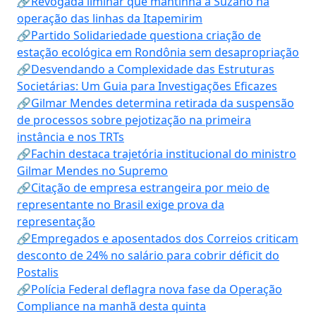
🔗Revogada liminar que mantinha a Suzano na
operação das linhas da Itapemirim
🔗Partido Solidariedade questiona criação de
estação ecológica em Rondônia sem desapropriação
🔗Desvendando a Complexidade das Estruturas
Societárias: Um Guia para Investigações Eficazes
🔗Gilmar Mendes determina retirada da suspensão
de processos sobre pejotização na primeira
instância e nos TRTs
🔗Fachin destaca trajetória institucional do ministro
Gilmar Mendes no Supremo
🔗Citação de empresa estrangeira por meio de
representante no Brasil exige prova da
representação
🔗Empregados e aposentados dos Correios criticam
desconto de 24% no salário para cobrir déficit do
Postalis
🔗Polícia Federal deflagra nova fase da Operação
Compliance na manhã desta quinta