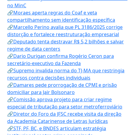
no MinC
🔗Moraes aperta regras do Coaf e veta
compartilhamento sem identificação específica
🔗Marcello Perino avalia que PL 3186/2025 corrige
distorção e fortalece reestruturação empresarial
🔗Deputado tenta destravar R$ 5,2 bilhões e salvar
regime de data centers
🔗Dario Durigan confirma Rogério Ceron para
secretário-executivo da Fazenda
🔗Supremo invalida norma do TJ-MA que restringia
recursos contra decisões individuais
🔗Damares pede prorrogação de CPMI e prisão
domiciliar para Jair Bolsonaro
🔗Comissão aprova projeto para criar regime
especial de tributação para setor metroferroviário
🔗Diretor do Foro da JFSC recebe visita da direção
da Academia Catarinense de Letras Jurídicas
🔗STF, PF, BC, e BNDES articulam estratégia