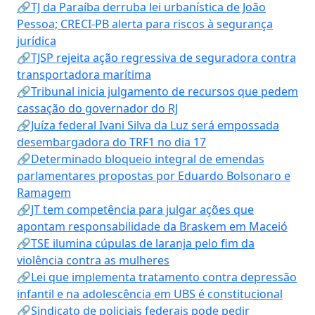
🔗TJ da Paraíba derruba lei urbanística de João
Pessoa; CRECI-PB alerta para riscos à segurança
jurídica
🔗TJSP rejeita ação regressiva de seguradora contra
transportadora marítima
🔗Tribunal inicia julgamento de recursos que pedem
cassação do governador do RJ
🔗Juíza federal Ivani Silva da Luz será empossada
desembargadora do TRF1 no dia 17
🔗Determinado bloqueio integral de emendas
parlamentares propostas por Eduardo Bolsonaro e
Ramagem
🔗JT tem competência para julgar ações que
apontam responsabilidade da Braskem em Maceió
🔗TSE ilumina cúpulas de laranja pelo fim da
violência contra as mulheres
🔗Lei que implementa tratamento contra depressão
infantil e na adolescência em UBS é constitucional
🔗Sindicato de policiais federais pode pedir