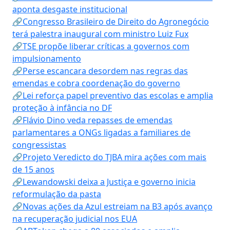
aponta desgaste institucional
🔗Congresso Brasileiro de Direito do Agronegócio
terá palestra inaugural com ministro Luiz Fux
🔗TSE propõe liberar críticas a governos com
impulsionamento
🔗Perse escancara desordem nas regras das
emendas e cobra coordenação do governo
🔗Lei reforça papel preventivo das escolas e amplia
proteção à infância no DF
🔗Flávio Dino veda repasses de emendas
parlamentares a ONGs ligadas a familiares de
congressistas
🔗Projeto Veredicto do TJBA mira ações com mais
de 15 anos
🔗Lewandowski deixa a Justiça e governo inicia
reformulação da pasta
🔗Novas ações da Azul estreiam na B3 após avanço
na recuperação judicial nos EUA