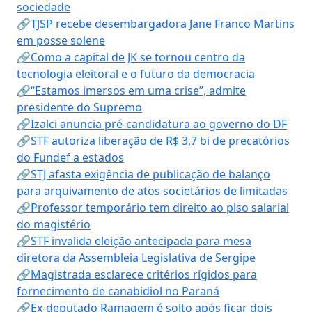
sociedade
🔗TJSP recebe desembargadora Jane Franco Martins
em posse solene
🔗Como a capital de JK se tornou centro da
tecnologia eleitoral e o futuro da democracia
🔗“Estamos imersos em uma crise”, admite
presidente do Supremo
🔗Izalci anuncia pré-candidatura ao governo do DF
🔗STF autoriza liberação de R$ 3,7 bi de precatórios
do Fundef a estados
🔗STJ afasta exigência de publicação de balanço
para arquivamento de atos societários de limitadas
🔗Professor temporário tem direito ao piso salarial
do magistério
🔗STF invalida eleição antecipada para mesa
diretora da Assembleia Legislativa de Sergipe
🔗Magistrada esclarece critérios rígidos para
fornecimento de canabidiol no Paraná
🔗Ex-deputado Ramagem é solto após ficar dois