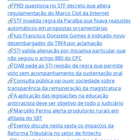
🔗PRD questiona no STF decreto que altera
regulamentação do Marco Civil da Internet
🔗STF invalida regra da Paraíba que fixava reajustes
automáticos em propostas orçamentárias
🔗Juiz Francisco Donizete Gomes é indicado novo
desembargador do TRF4 por aclamação
🔗STJ valida alienação por iniciativa particular que
não seguiu o artigo 880 do CPC
🔗OAB pede ao STJ revisão de regra que permite
voto sem acompanhamento da sustentação oral
🔗Consulta pública vai ouvir sociedade sobre
transparência da remuneração da magistratura
🔗A aplicação das legislações na educação
antirracista deve ser objetivo de todo o Judiciário
🔗Marcello Perino alerta produtores rurais em
afiliada do SBT
🔗Evento discute nesta sexta os impactos da
Reforma Tributária no setor de fintechs