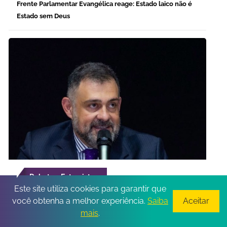
Frente Parlamentar Evangélica reage: Estado laico não é
Estado sem Deus
Debate e Entrevista
Este site utiliza cookies para garantir que
Marcello Perino explica quando dívida fiscal pode levar
você obtenha a melhor experiência.
Saiba
Aceitar
uma empresa à falência
mais
.