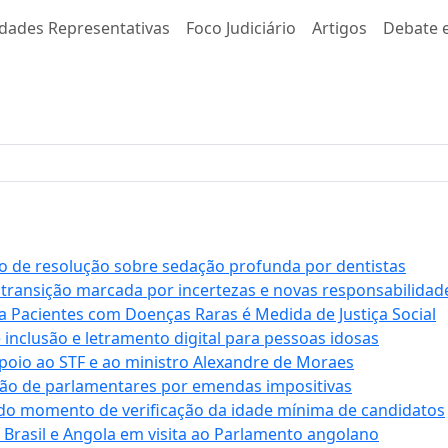
idades Representativas
Foco Judiciário
Artigos
Debate e
 de resolução sobre sedação profunda por dentistas
 transição marcada por incertezas e novas responsabilidad
a Pacientes com Doenças Raras é Medida de Justiça Social
e inclusão e letramento digital para pessoas idosas
apoio ao STF e ao ministro Alexandre de Moraes
ção de parlamentares por emendas impositivas
 do momento de verificação da idade mínima de candidatos
e Brasil e Angola em visita ao Parlamento angolano