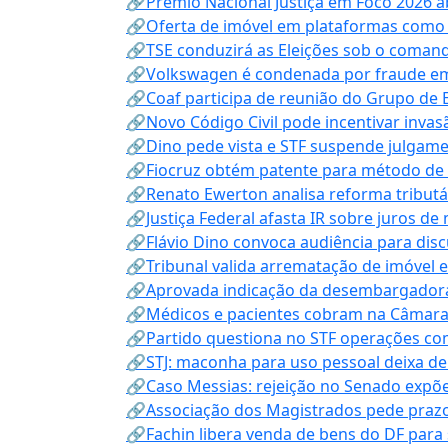
🔗Prêmio Nacional Justiça em Foco 2026 a
🔗Oferta de imóvel em plataformas como
🔗TSE conduzirá as Eleições sob o coma
🔗Volkswagen é condenada por fraude e
🔗Coaf participa de reunião do Grupo de 
🔗Novo Código Civil pode incentivar invas
🔗Dino pede vista e STF suspende julgame
🔗Fiocruz obtém patente para método de t
🔗Renato Ewerton analisa reforma tributár
🔗Justiça Federal afasta IR sobre juros de
🔗Flávio Dino convoca audiência para discu
🔗Tribunal valida arrematação de imóvel 
🔗Aprovada indicação da desembargadora
🔗Médicos e pacientes cobram na Câmara a
🔗Partido questiona no STF operações co
🔗STJ: maconha para uso pessoal deixa de
🔗Caso Messias: rejeição no Senado expõe 
🔗Associação dos Magistrados pede prazo
🔗Fachin libera venda de bens do DF para