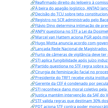
🔗Reafirmado direito do leiloeiro à comi
🔗À beira do apagão logístico, ANTAQ lanç
🔗Decisão do TCU sobre teto constitucional
🔗Registro no SCR administrado pelo Bace
🔗Flávio Dino determina intimação de pre
🔗ANPV questiona no STF a Lei da Dosimet
🔗Marcel van Hattem aciona PGR após mini
🔗Hugo Motta anuncia acordo com governo
🔗Lançada Rede Nacional de Magistrados 
🔗Furto de câmeras de vigilância deve ter
🔗STJ aplica fungibilidade após juízo indu
🔗Partido questiona no STF regra sobre s
🔗Cirurgia de feminização facial no proce
🔗Presidente do TRF1 recebe visita instit
🔗Gerente da CEF é condenado por pecula
🔗STJ reconhece dano moral coletivo pela
🔗Justiça mantém intervenção da SAF do 
🔗STF valida regras que destinam 30% dos
🔗PDT aciona STF contra poder monocráti