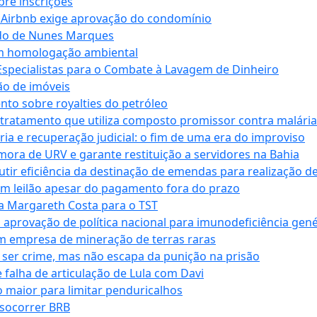
bre inscrições
 Airbnb exige aprovação do condomínio
ndo de Nunes Marques
m homologação ambiental
Especialistas para o Combate à Lavagem de Dinheiro
ão de imóveis
nto sobre royalties do petróleo
ratamento que utiliza composto promissor contra malária 
ia e recuperação judicial: o fim de uma era do improviso
 mora de URV e garante restituição a servidores na Bahia
tir eficiência da destinação de emendas para realização de 
em leilão apesar do pagamento fora do prazo
 Margareth Costa para o TST
provação de política nacional para imunodeficiência gené
m empresa de mineração de terras raras
 ser crime, mas não escapa da punição na prisão
falha de articulação de Lula com Davi
 maior para limitar penduricalhos
 socorrer BRB