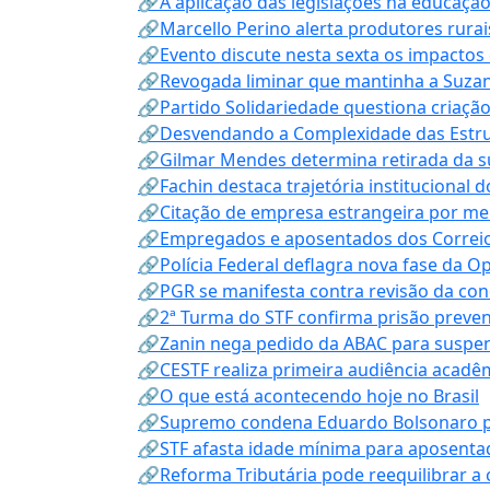
🔗A aplicação das legislações na educação 
🔗Marcello Perino alerta produtores rurai
🔗Evento discute nesta sexta os impactos 
🔗Revogada liminar que mantinha a Suzan
🔗Partido Solidariedade questiona criaç
🔗Desvendando a Complexidade das Estrutu
🔗Gilmar Mendes determina retirada da su
🔗Fachin destaca trajetória instituciona
🔗Citação de empresa estrangeira por mei
🔗Empregados e aposentados dos Correios c
🔗Polícia Federal deflagra nova fase da 
🔗PGR se manifesta contra revisão da co
🔗2ª Turma do STF confirma prisão prevent
🔗Zanin nega pedido da ABAC para suspen
🔗CESTF realiza primeira audiência acadê
🔗O que está acontecendo hoje no Brasil
🔗Supremo condena Eduardo Bolsonaro por 
🔗STF afasta idade mínima para aposentad
🔗Reforma Tributária pode reequilibrar a