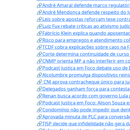
🔗André Amaral defende marco regulatório 
🔗André Mendonça defende respeito do Judi
🔗Leis sobre apostas reforçam tese contra
🔗Luiz Fux rebate críticas ao ativismo judi
🔗Fabrício Klein explica quando aposenta
🔗Risco para empregos e atendimento col
🔗TCDF cobra explicações sobre caos na F
🔗Corte determina continuidade de curso
🔗CNMP orienta MP a não interferir em co
🔗Podcast Justiça em Foco debate uso de IA
🔗Alcolumbre promulga dispositivos rein
🔗 CNJ aprova contracheque único para juí
🔗Delegados ganham força para contestar 
🔗Renan busca acordo com governo Lula p
🔗Podcast Justiça em Foco: Alison Souza e
🔗Condomínio não pode impedir que dentis
🔗Aprovada minuta de PLC para conversão
🔗TJSP decide que infidelidade não gera 