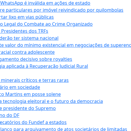
r WhatsApp é inválida em ações de estado
tre particulares por imóvel reivindicado por quilombolas
r lixo em vias públicas
co Legal do Combate ao Crime Organizado
e Presidentes dos TRFs
erão ter sistema nacional
te valor do mínimo existencial em negociações de superen
 racial contra adolescente
lgamento decisivo sobre royalties
a aplicada à Recuperação Judicial Rural
inerais críticos e terras raras
nário em sociedade
co Martins em posse solene
 tecnologia eleitoral e o futuro da democracia
te presidente do Supremo
rno do DF
recatórios do Fundef a estados
alanço para arquivamento de atos societários de limitadas