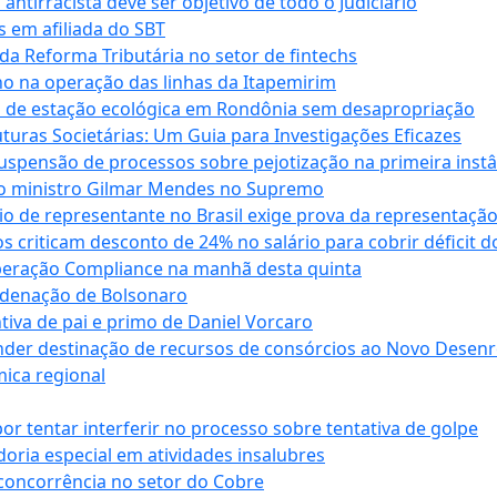
antirracista deve ser objetivo de todo o Judiciário
s em afiliada do SBT
da Reforma Tributária no setor de fintechs
o na operação das linhas da Itapemirim
ão de estação ecológica em Rondônia sem desapropriação
ras Societárias: Um Guia para Investigações Eficazes
spensão de processos sobre pejotização na primeira instâ
l do ministro Gilmar Mendes no Supremo
o de representante no Brasil exige prova da representaçã
riticam desconto de 24% no salário para cobrir déficit do
Operação Compliance na manhã desta quinta
ndenação de Bolsonaro
iva de pai e primo de Daniel Vorcaro
der destinação de recursos de consórcios ao Novo Desenro
mica regional
tentar interferir no processo sobre tentativa de golpe
oria especial em atividades insalubres
 concorrência no setor do Cobre