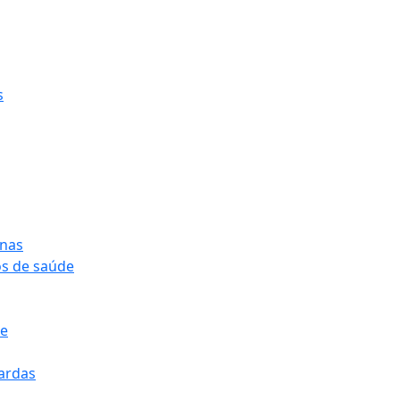
s
onas
os de saúde
pe
pardas