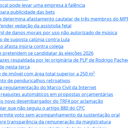
iscal pode levar uma empresa à falência
ara publicidade das bets
 e determina afastamento cautelar de três membros do MP
nder vedação da assistolia fetal
mil de danos morais por uso não autorizado de música
o de suposta calúnia contra Lula
o afasta injúria contra colega
 pretendem se candidatar às eleições 2026
azes respaldada por lei originária de PLP de Rodrigo Pache
e nesta terça
 de imóvel com área total superior a 250 m²
to de penduricalhos retroativos
a regulamentação do Marco Civil da Internet
va reajustes automáticos em propostas orçamentárias
ado novo desembargador do TRF4 por aclamação
cular que não seguiu o artigo 880 do CPC
permite voto sem acompanhamento da sustentação oral
obre transparência da remuneração da magistratura