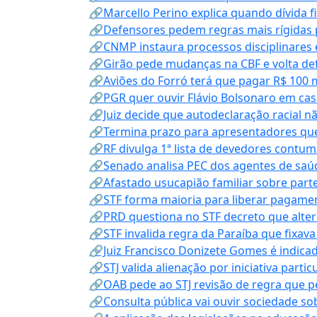
🔗Marcello Perino explica quando dívida f
🔗Defensores pedem regras mais rígidas p
🔗CNMP instaura processos disciplinares
🔗Girão pede mudanças na CBF e volta defe
🔗Aviões do Forró terá que pagar R$ 100 
🔗PGR quer ouvir Flávio Bolsonaro em cas
🔗Juiz decide que autodeclaração racial nã
🔗Termina prazo para apresentadores que
🔗RF divulga 1ª lista de devedores contum
🔗Senado analisa PEC dos agentes de saúd
🔗Afastado usucapião familiar sobre parte
🔗STF forma maioria para liberar pagamen
🔗PRD questiona no STF decreto que alter
🔗STF invalida regra da Paraíba que fixa
🔗Juiz Francisco Donizete Gomes é indic
🔗STJ valida alienação por iniciativa parti
🔗OAB pede ao STJ revisão de regra que 
🔗Consulta pública vai ouvir sociedade s