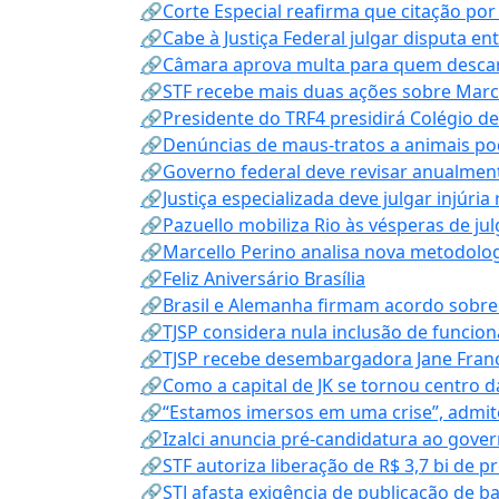
🔗Corte Especial reafirma que citação po
🔗Cabe à Justiça Federal julgar disputa en
🔗Câmara aprova multa para quem descarta
🔗STF recebe mais duas ações sobre Mar
🔗Presidente do TRF4 presidirá Colégio d
🔗Denúncias de maus-tratos a animais pod
🔗Governo federal deve revisar anualmen
🔗Justiça especializada deve julgar injúria
🔗Pazuello mobiliza Rio às vésperas de ju
🔗Marcello Perino analisa nova metodologi
🔗Feliz Aniversário Brasília
🔗Brasil e Alemanha firmam acordo sobre m
🔗TJSP considera nula inclusão de funcio
🔗TJSP recebe desembargadora Jane Fran
🔗Como a capital de JK se tornou centro da
🔗“Estamos imersos em uma crise”, admi
🔗Izalci anuncia pré-candidatura ao gove
🔗STF autoriza liberação de R$ 3,7 bi de p
🔗STJ afasta exigência de publicação de b