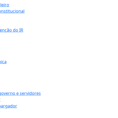
leiro
nstitucional
senção do IR
mica
governo e servidores
r
bargador