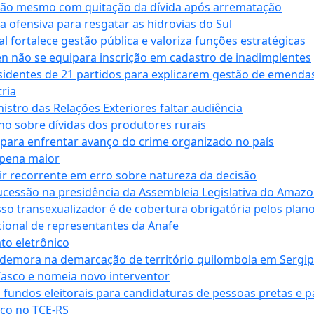
ssão mesmo com quitação da dívida após arrematação
a ofensiva para resgatar as hidrovias do Sul
 fortalece gestão pública e valoriza funções estratégicas
n não se equipara inscrição em cadastro de inadimplentes
sidentes de 21 partidos para explicarem gestão de emenda
ria
stro das Relações Exteriores faltar audiência
 sobre dívidas dos produtores rurais
para enfrentar avanço do crime organizado no país
 pena maior
zir recorrente em erro sobre natureza da decisão
ucessão na presidência da Assembleia Legislativa do Amaz
sso transexualizador é de cobertura obrigatória pelos plan
ucional de representantes da Anafe
to eletrônico
 demora na demarcação de território quilombola em Sergi
Vasco e nomeia novo interventor
 fundos eleitorais para candidaturas de pessoas pretas e 
co no TCE-RS