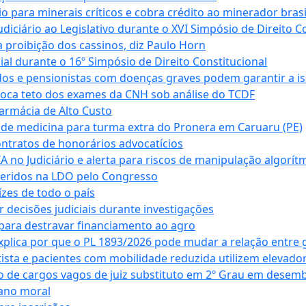
para minerais críticos e cobra crédito ao minerador brasi
ciário ao Legislativo durante o XVI Simpósio de Direito Co
 proibição dos cassinos, diz Paulo Horn
cial durante o 16º Simpósio de Direito Constitucional
dos e pensionistas com doenças graves podem garantir a i
oca teto dos exames da CNH sob análise do TCDF
armácia de Alto Custo
 de medicina para turma extra do Pronera em Caruaru (PE)
ntratos de honorários advocatícios
 no Judiciário e alerta para riscos de manipulação algorít
seridos na LDO pelo Congresso
zes de todo o país
decisões judiciais durante investigações
ara destravar financiamento ao agro
xplica por que o PL 1893/2026 pode mudar a relação entre 
ta e pacientes com mobilidade reduzida utilizem elevado
 de cargos vagos de juiz substituto em 2º Grau em desem
dano moral