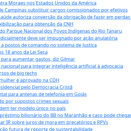
tra Moraes nos Estados Unidos da América
e Campinas substituir cargos comissionados por efetivos
saúde autoriza conversão da obrigação de fazer em perdas
xibilização para obtenção da CNH
do Parque Nacional dos Povos Indígenas do Rio Tanaru
dicialmente deve ser impugnado por ação anulatória
 a postos de comando no sistema de Justiça
s 18 anos da Lei Seca
para aumentar gastos, diz Gilmar
cional para integrar inteligência artificial à advocacia
sos de big techs
 mulher é aprovado na CDH
esidencial pelo Democracia Cristã
tal para antenas de telefonia em Goiás
o por supostos crimes sexuais
dem ter modelo único no país
empréstimo bilionário do BB no Maranhão e caso pode chega
star IR sobre juros de mora em precatórios e RPVs
ação futura de reporte de sustentabilidade