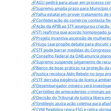
🔗AGU pedirá para atuar em processo con
🔗Supremo amplia prazo para Município d
🔗Falha estatal em prover tratamento de 
🔗Confederação do comércio contesta fle
🔗Ação da APIB ao STF assegurou criação 
🔗STJ reafirma que acordo homologado ju
🔗Projeto incentiva ascensão de mulheres
🔗Hugo Leal propõe debate para discutir o
🔗STF pode barrar medidas do Congresso 
🔗Conselho Federal da OAB anuncia plano na
🔗Supremo suspende julgamento de recur
🔗Banco de boas práticas na proteção da
🔗Justiça recoloca Aldo Rebelo no jogo pr
🔗STF derruba exigência de licença ambien
🔗Desembargador mineiro será investigad
🔗Certidões de antecedentes criminais po
🔗Decisão do Tribunal de Justiça libera 
🔗Sindilegis ajuíza ação coletiva para afa
🔗CVM flexibiliza regra ESG e retira obrig