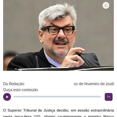
Gustavo
Da Redação.
10 de fevereiro de 2026
Ouça este conteúdo
1x
O Superior Tribunal de Justiça decidiu, em sessão extraordinária
nesta terça-feira (10), afastar cautelarmente o ministro Marco