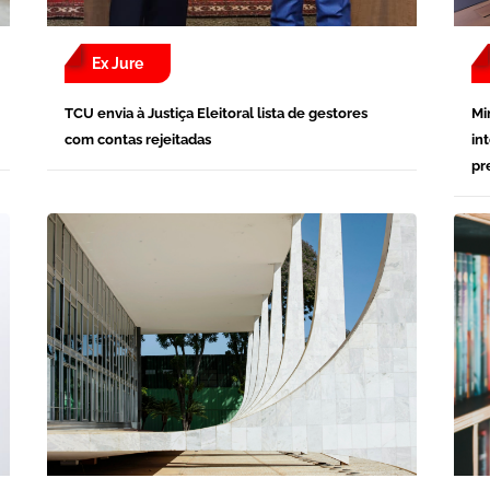
Ex Jure
TCU envia à Justiça Eleitoral lista de gestores
Mi
com contas rejeitadas
in
pr