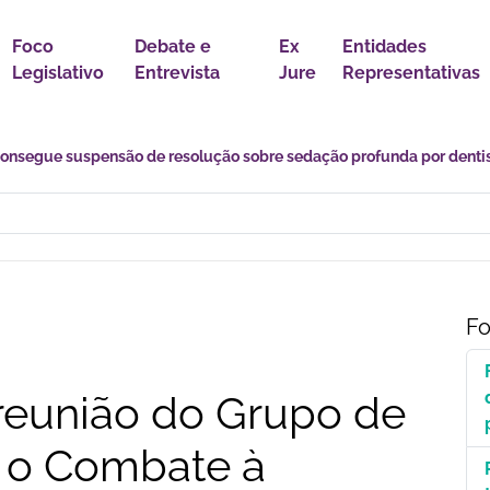
Foco
Debate e
Ex
Entidades
Legislativo
Entrevista
Jure
Representativas
s desafios de uma transição marcada por incertezas e novas
Fo
 reunião do Grupo de
a o Combate à