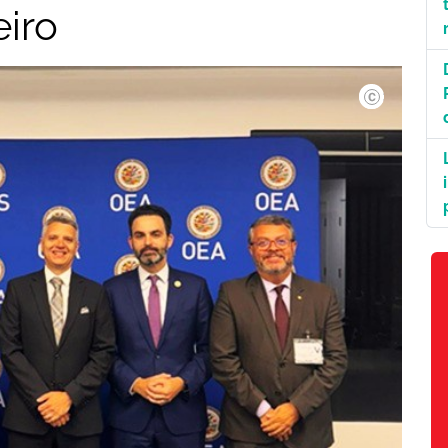
iro
©COAF./Divulga