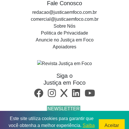
Fale Conosco
redacao@justicaemfoco.com.br
comercial@justicaemfoco.com.br
Sobre Nós
Politica de Privacidade
Anuncie no Justiça em Foco
Apoiadores
Siga o
Justiça em Foco
NEWSLETTER
Este site utiliza cookies para garantir que
© 2026 Todos os direitos reservados.
você obtenha a melhor experiência.
Saiba
Aceitar