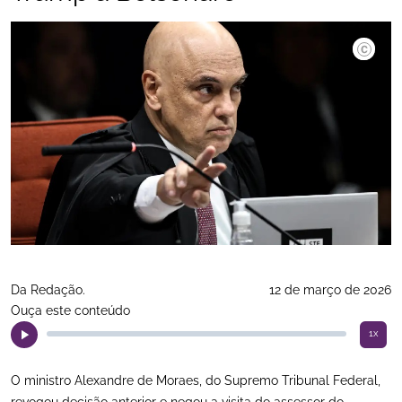
Marcelo
Da Redação.
12 de março de 2026
Ouça este conteúdo
1x
O ministro Alexandre de Moraes, do Supremo Tribunal Federal,
revogou decisão anterior e negou a visita do assessor do