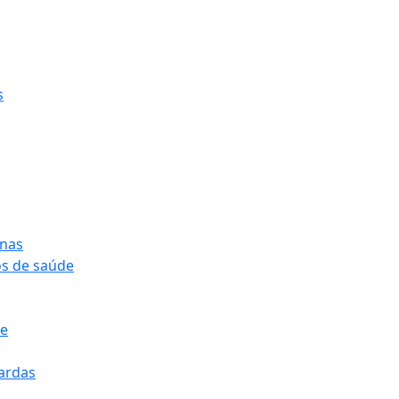
s
onas
os de saúde
pe
pardas