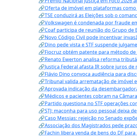
🔗Prêmio Nacional Justiça em Foco 2026 a
🔗Oferta de imóvel em plataformas como
🔗TSE conduzirá as Eleições sob o coma
🔗Volkswagen é condenada por fraude e
🔗Coaf participa de reunião do Grupo de 
🔗Novo Código Civil pode incentivar invas
🔗Dino pede vista e STF suspende julgame
🔗Fiocruz obtém patente para método de t
🔗Renato Ewerton analisa reforma tributár
🔗Justiça Federal afasta IR sobre juros de
🔗Flávio Dino convoca audiência para discu
🔗Tribunal valida arrematação de imóvel 
🔗Aprovada indicação da desembargadora
🔗Médicos e pacientes cobram na Câmara a
🔗Partido questiona no STF operações co
🔗STJ: maconha para uso pessoal deixa de
🔗Caso Messias: rejeição no Senado expõe 
🔗Associação dos Magistrados pede prazo
🔗Fachin libera venda de bens do DF para