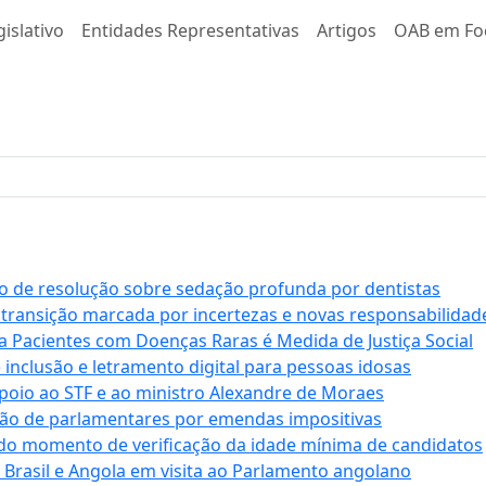
islativo
Entidades Representativas
Artigos
OAB em Fo
 de resolução sobre sedação profunda por dentistas
 transição marcada por incertezas e novas responsabilidad
a Pacientes com Doenças Raras é Medida de Justiça Social
e inclusão e letramento digital para pessoas idosas
apoio ao STF e ao ministro Alexandre de Moraes
ção de parlamentares por emendas impositivas
 do momento de verificação da idade mínima de candidatos
e Brasil e Angola em visita ao Parlamento angolano