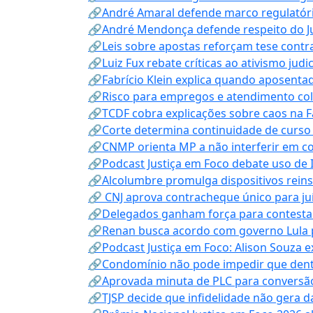
🔗André Amaral defende marco regulatório 
🔗André Mendonça defende respeito do Judi
🔗Leis sobre apostas reforçam tese contra
🔗Luiz Fux rebate críticas ao ativismo judi
🔗Fabrício Klein explica quando aposenta
🔗Risco para empregos e atendimento col
🔗TCDF cobra explicações sobre caos na F
🔗Corte determina continuidade de curso
🔗CNMP orienta MP a não interferir em co
🔗Podcast Justiça em Foco debate uso de IA
🔗Alcolumbre promulga dispositivos rein
🔗 CNJ aprova contracheque único para juí
🔗Delegados ganham força para contestar 
🔗Renan busca acordo com governo Lula p
🔗Podcast Justiça em Foco: Alison Souza e
🔗Condomínio não pode impedir que dentis
🔗Aprovada minuta de PLC para conversão
🔗TJSP decide que infidelidade não gera 