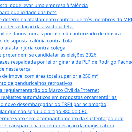
iscal pode levar uma empresa à falência
ara publicidade das bets
 e determina afastamento cautelar de três membros do MP
nder vedação da assistolia fetal
mil de danos morais por uso não autorizado de música
o de suposta calúnia contra Lula
o afasta injúria contra colega
 pretendem se candidatar às eleições 2026
azes respaldada por lei originária de PLP de Rodrigo Pache
e nesta terça
 de imóvel com área total superior a 250 m²
to de penduricalhos retroativos
a regulamentação do Marco Civil da Internet
va reajustes automáticos em propostas orçamentárias
ado novo desembargador do TRF4 por aclamação
cular que não seguiu o artigo 880 do CPC
permite voto sem acompanhamento da sustentação oral
obre transparência da remuneração da magistratura