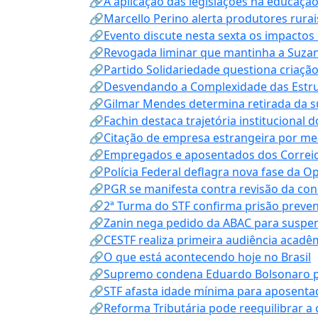
🔗A aplicação das legislações na educação 
🔗Marcello Perino alerta produtores rurai
🔗Evento discute nesta sexta os impactos 
🔗Revogada liminar que mantinha a Suzan
🔗Partido Solidariedade questiona criaç
🔗Desvendando a Complexidade das Estrutu
🔗Gilmar Mendes determina retirada da su
🔗Fachin destaca trajetória instituciona
🔗Citação de empresa estrangeira por mei
🔗Empregados e aposentados dos Correios c
🔗Polícia Federal deflagra nova fase da 
🔗PGR se manifesta contra revisão da co
🔗2ª Turma do STF confirma prisão prevent
🔗Zanin nega pedido da ABAC para suspen
🔗CESTF realiza primeira audiência acadê
🔗O que está acontecendo hoje no Brasil
🔗Supremo condena Eduardo Bolsonaro por 
🔗STF afasta idade mínima para aposentad
🔗Reforma Tributária pode reequilibrar a