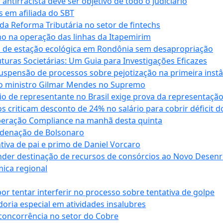
antirracista deve ser objetivo de todo o Judiciário
s em afiliada do SBT
da Reforma Tributária no setor de fintechs
o na operação das linhas da Itapemirim
ão de estação ecológica em Rondônia sem desapropriação
ras Societárias: Um Guia para Investigações Eficazes
spensão de processos sobre pejotização na primeira instâ
l do ministro Gilmar Mendes no Supremo
o de representante no Brasil exige prova da representaçã
riticam desconto de 24% no salário para cobrir déficit do
Operação Compliance na manhã desta quinta
ndenação de Bolsonaro
iva de pai e primo de Daniel Vorcaro
der destinação de recursos de consórcios ao Novo Desenro
mica regional
tentar interferir no processo sobre tentativa de golpe
oria especial em atividades insalubres
 concorrência no setor do Cobre