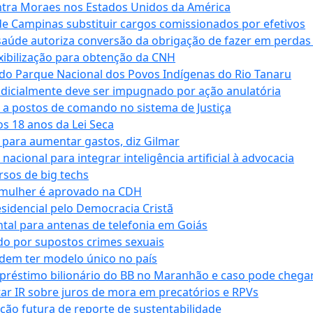
tra Moraes nos Estados Unidos da América
e Campinas substituir cargos comissionados por efetivos
saúde autoriza conversão da obrigação de fazer em perdas
xibilização para obtenção da CNH
do Parque Nacional dos Povos Indígenas do Rio Tanaru
dicialmente deve ser impugnado por ação anulatória
 a postos de comando no sistema de Justiça
s 18 anos da Lei Seca
para aumentar gastos, diz Gilmar
cional para integrar inteligência artificial à advocacia
sos de big techs
 mulher é aprovado na CDH
esidencial pelo Democracia Cristã
tal para antenas de telefonia em Goiás
o por supostos crimes sexuais
dem ter modelo único no país
empréstimo bilionário do BB no Maranhão e caso pode chega
star IR sobre juros de mora em precatórios e RPVs
ação futura de reporte de sustentabilidade