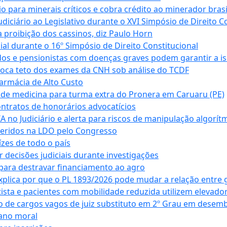
para minerais críticos e cobra crédito ao minerador brasi
ciário ao Legislativo durante o XVI Simpósio de Direito Co
 proibição dos cassinos, diz Paulo Horn
cial durante o 16º Simpósio de Direito Constitucional
dos e pensionistas com doenças graves podem garantir a i
oca teto dos exames da CNH sob análise do TCDF
armácia de Alto Custo
 de medicina para turma extra do Pronera em Caruaru (PE)
ntratos de honorários advocatícios
 no Judiciário e alerta para riscos de manipulação algorít
seridos na LDO pelo Congresso
zes de todo o país
decisões judiciais durante investigações
ara destravar financiamento ao agro
xplica por que o PL 1893/2026 pode mudar a relação entre 
ta e pacientes com mobilidade reduzida utilizem elevado
 de cargos vagos de juiz substituto em 2º Grau em desem
dano moral