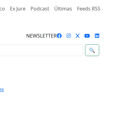
co
Ex Jure
Podcast
Últimas
Feeds RSS
NEWSLETTER
🔍
es