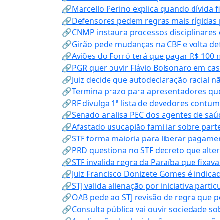
🔗Marcello Perino explica quando dívida f
🔗Defensores pedem regras mais rígidas p
🔗CNMP instaura processos disciplinares
🔗Girão pede mudanças na CBF e volta defe
🔗Aviões do Forró terá que pagar R$ 100 
🔗PGR quer ouvir Flávio Bolsonaro em cas
🔗Juiz decide que autodeclaração racial nã
🔗Termina prazo para apresentadores que
🔗RF divulga 1ª lista de devedores contum
🔗Senado analisa PEC dos agentes de saúd
🔗Afastado usucapião familiar sobre parte
🔗STF forma maioria para liberar pagamen
🔗PRD questiona no STF decreto que alter
🔗STF invalida regra da Paraíba que fixa
🔗Juiz Francisco Donizete Gomes é indic
🔗STJ valida alienação por iniciativa parti
🔗OAB pede ao STJ revisão de regra que 
🔗Consulta pública vai ouvir sociedade s