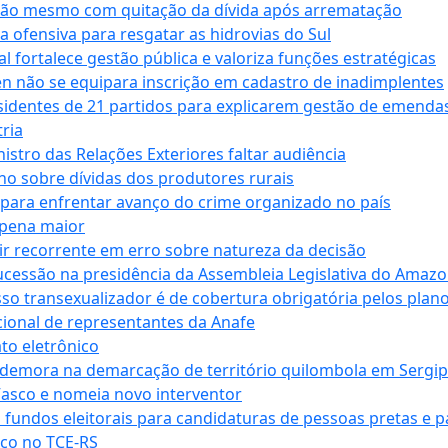
ssão mesmo com quitação da dívida após arrematação
a ofensiva para resgatar as hidrovias do Sul
 fortalece gestão pública e valoriza funções estratégicas
n não se equipara inscrição em cadastro de inadimplentes
sidentes de 21 partidos para explicarem gestão de emenda
ria
stro das Relações Exteriores faltar audiência
 sobre dívidas dos produtores rurais
para enfrentar avanço do crime organizado no país
 pena maior
zir recorrente em erro sobre natureza da decisão
ucessão na presidência da Assembleia Legislativa do Amaz
sso transexualizador é de cobertura obrigatória pelos plan
ucional de representantes da Anafe
to eletrônico
 demora na demarcação de território quilombola em Sergi
Vasco e nomeia novo interventor
 fundos eleitorais para candidaturas de pessoas pretas e 
co no TCE-RS