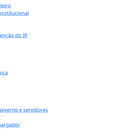
leiro
nstitucional
senção do IR
mica
governo e servidores
r
bargador