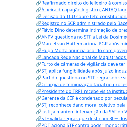
🔗Reafirmado direito do leiloeiro à comi
🔗À beira do apagão logístico, ANTAQ lanç
🔗Decisão do TCU sobre teto constitucional
🔗Registro no SCR administrado pelo Bace
🔗Flávio Dino determina intimação de pre
🔗ANPV questiona no STF a Lei da Dosimet
🔗Marcel van Hattem aciona PGR após mini
🔗Hugo Motta anuncia acordo com governo
🔗Lançada Rede Nacional de Magistrados 
🔗Furto de câmeras de vigilância deve ter
🔗STJ aplica fungibilidade após juízo indu
🔗Partido questiona no STF regra sobre s
🔗Cirurgia de feminização facial no proce
🔗Presidente do TRF1 recebe visita instit
🔗Gerente da CEF é condenado por pecula
🔗STJ reconhece dano moral coletivo pela
🔗Justiça mantém intervenção da SAF do 
🔗STF valida regras que destinam 30% dos
🔗PDT aciona STF contra poder monocráti