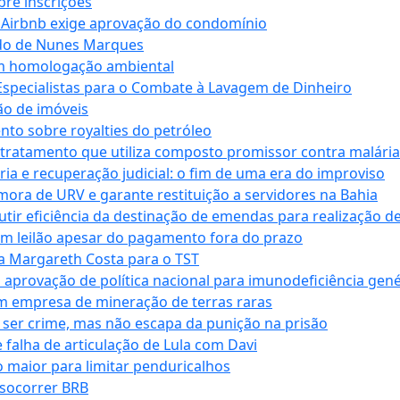
bre inscrições
 Airbnb exige aprovação do condomínio
ndo de Nunes Marques
m homologação ambiental
Especialistas para o Combate à Lavagem de Dinheiro
ão de imóveis
nto sobre royalties do petróleo
ratamento que utiliza composto promissor contra malária 
ia e recuperação judicial: o fim de uma era do improviso
 mora de URV e garante restituição a servidores na Bahia
tir eficiência da destinação de emendas para realização de 
em leilão apesar do pagamento fora do prazo
 Margareth Costa para o TST
provação de política nacional para imunodeficiência gené
m empresa de mineração de terras raras
 ser crime, mas não escapa da punição na prisão
falha de articulação de Lula com Davi
 maior para limitar penduricalhos
 socorrer BRB