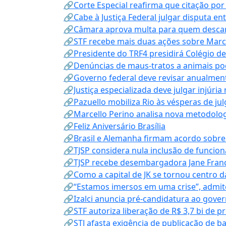
🔗Corte Especial reafirma que citação po
🔗Cabe à Justiça Federal julgar disputa en
🔗Câmara aprova multa para quem descarta
🔗STF recebe mais duas ações sobre Mar
🔗Presidente do TRF4 presidirá Colégio d
🔗Denúncias de maus-tratos a animais pod
🔗Governo federal deve revisar anualmen
🔗Justiça especializada deve julgar injúria
🔗Pazuello mobiliza Rio às vésperas de ju
🔗Marcello Perino analisa nova metodologi
🔗Feliz Aniversário Brasília
🔗Brasil e Alemanha firmam acordo sobre m
🔗TJSP considera nula inclusão de funcio
🔗TJSP recebe desembargadora Jane Fran
🔗Como a capital de JK se tornou centro da
🔗“Estamos imersos em uma crise”, admi
🔗Izalci anuncia pré-candidatura ao gove
🔗STF autoriza liberação de R$ 3,7 bi de p
🔗STJ afasta exigência de publicação de b