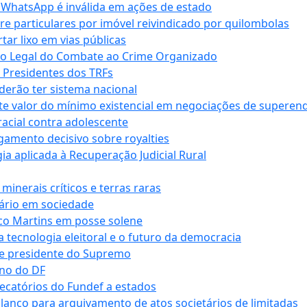
r WhatsApp é inválida em ações de estado
tre particulares por imóvel reivindicado por quilombolas
r lixo em vias públicas
co Legal do Combate ao Crime Organizado
e Presidentes dos TRFs
erão ter sistema nacional
te valor do mínimo existencial em negociações de superen
 racial contra adolescente
lgamento decisivo sobre royalties
a aplicada à Recuperação Judicial Rural
inerais críticos e terras raras
nário em sociedade
co Martins em posse solene
 tecnologia eleitoral e o futuro da democracia
te presidente do Supremo
rno do DF
recatórios do Fundef a estados
alanço para arquivamento de atos societários de limitadas