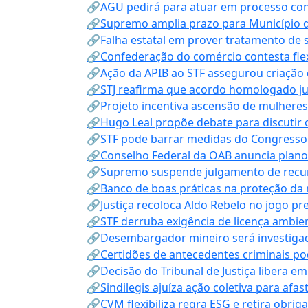
🔗AGU pedirá para atuar em processo con
🔗Supremo amplia prazo para Município d
🔗Falha estatal em prover tratamento de 
🔗Confederação do comércio contesta fle
🔗Ação da APIB ao STF assegurou criação 
🔗STJ reafirma que acordo homologado ju
🔗Projeto incentiva ascensão de mulheres
🔗Hugo Leal propõe debate para discutir o
🔗STF pode barrar medidas do Congresso 
🔗Conselho Federal da OAB anuncia plano na
🔗Supremo suspende julgamento de recur
🔗Banco de boas práticas na proteção da
🔗Justiça recoloca Aldo Rebelo no jogo pr
🔗STF derruba exigência de licença ambien
🔗Desembargador mineiro será investigad
🔗Certidões de antecedentes criminais po
🔗Decisão do Tribunal de Justiça libera 
🔗Sindilegis ajuíza ação coletiva para afa
🔗CVM flexibiliza regra ESG e retira obrig