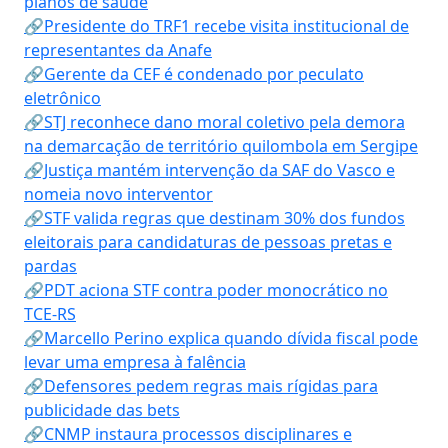
planos de saúde
🔗Presidente do TRF1 recebe visita institucional de
representantes da Anafe
🔗Gerente da CEF é condenado por peculato
eletrônico
🔗STJ reconhece dano moral coletivo pela demora
na demarcação de território quilombola em Sergipe
🔗Justiça mantém intervenção da SAF do Vasco e
nomeia novo interventor
🔗STF valida regras que destinam 30% dos fundos
eleitorais para candidaturas de pessoas pretas e
pardas
🔗PDT aciona STF contra poder monocrático no
TCE-RS
🔗Marcello Perino explica quando dívida fiscal pode
levar uma empresa à falência
🔗Defensores pedem regras mais rígidas para
publicidade das bets
🔗CNMP instaura processos disciplinares e