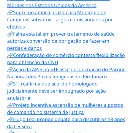
Moraes nos Estados Unidos da América
🔗Supremo amplia prazo para Município de
Campinas substituir cargos comissionados por
efetivos
🔗Falha estatal em prover tratamento de saúde
autoriza conversão da obrigação de fazer em
perdas e danos
🔗Confederação do comércio contesta flexibilização
para obtenção da CNH
🔗Ação da APIB ao STF assegurou criação do Parque
Nacional dos Povos Indígenas do Rio Tanaru
🔗STJ reafirma que acordo homologado
judicialmente deve ser impugnado por ação
anulatória
🔗Projeto incentiva ascensão de mulheres a postos
de comando no sistema de Justiça
🔗Hugo Leal propõe debate para discutir os 18 anos
da Lei Seca