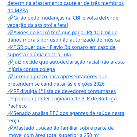
determina afastamento cautelar de três membros
do MPPA
🔗Girão pede mudanças na CBF e volta defender
vedação da assistolia fetal
🔗Aviões do Forró terá que pagar R$ 100 mil de
danos morais por uso não autorizado de música
🔗PGR quer ouvir Flávio Bolsonaro em caso de
suposta calúnia contra Lula
🔗Juiz decide que autodeclaração racial não afasta
injúria contra colega
🔗Termina prazo para apresentadores que
pretendem se candidatar às eleições 2026
🔗RF divulga 1ª lista de devedores contumazes
respaldada por lei originária de PLP de Rodrigo
Pacheco
🔗Senado analisa PEC dos agentes de saúde nesta
terça
🔗Afastado usucapião familiar sobre parte de
imóvel com área total superior a 250 m²