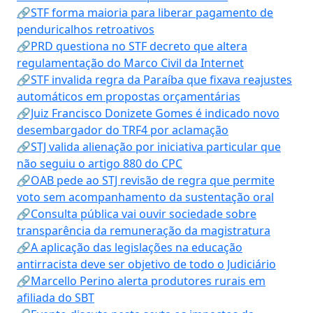
🔗STF forma maioria para liberar pagamento de
penduricalhos retroativos
🔗PRD questiona no STF decreto que altera
regulamentação do Marco Civil da Internet
🔗STF invalida regra da Paraíba que fixava reajustes
automáticos em propostas orçamentárias
🔗Juiz Francisco Donizete Gomes é indicado novo
desembargador do TRF4 por aclamação
🔗STJ valida alienação por iniciativa particular que
não seguiu o artigo 880 do CPC
🔗OAB pede ao STJ revisão de regra que permite
voto sem acompanhamento da sustentação oral
🔗Consulta pública vai ouvir sociedade sobre
transparência da remuneração da magistratura
🔗A aplicação das legislações na educação
antirracista deve ser objetivo de todo o Judiciário
🔗Marcello Perino alerta produtores rurais em
afiliada do SBT