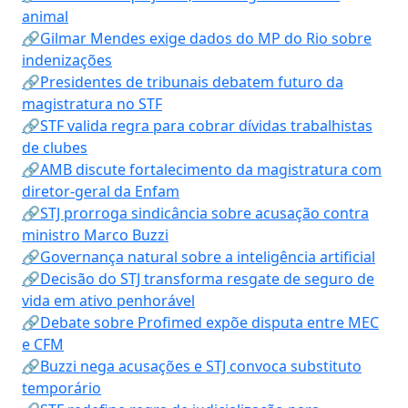
animal
🔗Gilmar Mendes exige dados do MP do Rio sobre
indenizações
🔗Presidentes de tribunais debatem futuro da
magistratura no STF
🔗STF valida regra para cobrar dívidas trabalhistas
de clubes
🔗AMB discute fortalecimento da magistratura com
diretor-geral da Enfam
🔗STJ prorroga sindicância sobre acusação contra
ministro Marco Buzzi
🔗Governança natural sobre a inteligência artificial
🔗Decisão do STJ transforma resgate de seguro de
vida em ativo penhorável
🔗Debate sobre Profimed expõe disputa entre MEC
e CFM
🔗Buzzi nega acusações e STJ convoca substituto
temporário