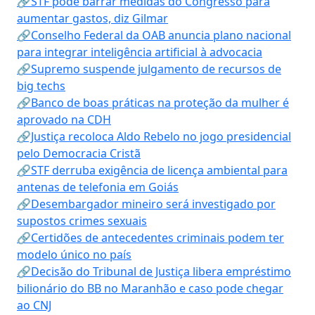
🔗STF pode barrar medidas do Congresso para
aumentar gastos, diz Gilmar
🔗Conselho Federal da OAB anuncia plano nacional
para integrar inteligência artificial à advocacia
🔗Supremo suspende julgamento de recursos de
big techs
🔗Banco de boas práticas na proteção da mulher é
aprovado na CDH
🔗Justiça recoloca Aldo Rebelo no jogo presidencial
pelo Democracia Cristã
🔗STF derruba exigência de licença ambiental para
antenas de telefonia em Goiás
🔗Desembargador mineiro será investigado por
supostos crimes sexuais
🔗Certidões de antecedentes criminais podem ter
modelo único no país
🔗Decisão do Tribunal de Justiça libera empréstimo
bilionário do BB no Maranhão e caso pode chegar
ao CNJ