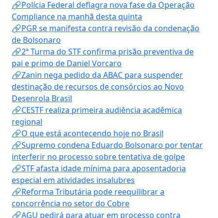
🔗Polícia Federal deflagra nova fase da Operação
Compliance na manhã desta quinta
🔗PGR se manifesta contra revisão da condenação
de Bolsonaro
🔗2ª Turma do STF confirma prisão preventiva de
pai e primo de Daniel Vorcaro
🔗Zanin nega pedido da ABAC para suspender
destinação de recursos de consórcios ao Novo
Desenrola Brasil
🔗CESTF realiza primeira audiência acadêmica
regional
🔗O que está acontecendo hoje no Brasil
🔗Supremo condena Eduardo Bolsonaro por tentar
interferir no processo sobre tentativa de golpe
🔗STF afasta idade mínima para aposentadoria
especial em atividades insalubres
🔗Reforma Tributária pode reequilibrar a
concorrência no setor do Cobre
🔗AGU pedirá para atuar em processo contra