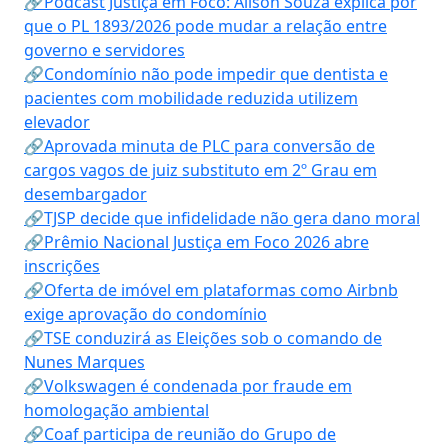
🔗Podcast Justiça em Foco: Alison Souza explica por
que o PL 1893/2026 pode mudar a relação entre
governo e servidores
🔗Condomínio não pode impedir que dentista e
pacientes com mobilidade reduzida utilizem
elevador
🔗Aprovada minuta de PLC para conversão de
cargos vagos de juiz substituto em 2º Grau em
desembargador
🔗TJSP decide que infidelidade não gera dano moral
🔗Prêmio Nacional Justiça em Foco 2026 abre
inscrições
🔗Oferta de imóvel em plataformas como Airbnb
exige aprovação do condomínio
🔗TSE conduzirá as Eleições sob o comando de
Nunes Marques
🔗Volkswagen é condenada por fraude em
homologação ambiental
🔗Coaf participa de reunião do Grupo de