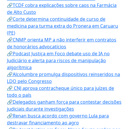
🔗TCDF cobra explicações sobre caos na Farmácia
de Alto Custo
🔗Corte determina continuidade de curso de
medicina para turma extra do Pronera em Caruaru
(PE)
🔗CNMP orienta MP a não interferir em contratos
de honorários advocatícios
🔗Podcast Justiça em Foco debate uso de IA no
Judiciário e alerta para riscos de manipulação
algorítmica
🔗Alcolumbre promulga dispositivos reinseridos na
LDO pelo Congresso
🔗 CNJ aprova contracheque único para juízes de
todo o país
🔗Delegados ganham força para contestar decisões
judiciais durante investigações
🔗Renan busca acordo com governo Lula para
destravar financiamento ao agro