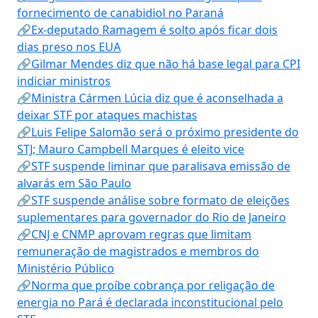
fornecimento de canabidiol no Paraná
🔗Ex-deputado Ramagem é solto após ficar dois
dias preso nos EUA
🔗Gilmar Mendes diz que não há base legal para CPI
indiciar ministros
🔗Ministra Cármen Lúcia diz que é aconselhada a
deixar STF por ataques machistas
🔗Luis Felipe Salomão será o próximo presidente do
STJ; Mauro Campbell Marques é eleito vice
🔗STF suspende liminar que paralisava emissão de
alvarás em São Paulo
🔗STF suspende análise sobre formato de eleições
suplementares para governador do Rio de Janeiro
🔗CNJ e CNMP aprovam regras que limitam
remuneração de magistrados e membros do
Ministério Público
🔗Norma que proíbe cobrança por religação de
energia no Pará é declarada inconstitucional pelo