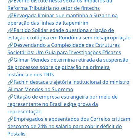
🔗Evento discute nesta sexta os impactos da
Reforma Tributária no setor de fintechs
🔗Revogada liminar que mantinha a Suzano na
operação das linhas da Itapemirim
🔗Partido Solidariedade questiona criação de
estação ecológica em Rondônia sem desapropriação
🔗Desvendando a Complexidade das Estruturas
Societárias: Um Guia para Investigações Eficazes
🔗Gilmar Mendes determina retirada da suspensão
de processos sobre pejotização na primeira
instância e nos TRTs
🔗Fachin destaca trajetória institucional do ministro
Gilmar Mendes no Supremo
🔗Citação de empresa estrangeira por meio de
representante no Brasil exige prova da
representação
🔗Empregados e aposentados dos Correios criticam
desconto de 24% no salário para cobrir déficit do
Postalis