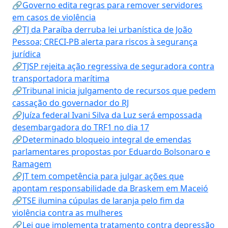
🔗Governo edita regras para remover servidores
em casos de violência
🔗TJ da Paraíba derruba lei urbanística de João
Pessoa; CRECI-PB alerta para riscos à segurança
jurídica
🔗TJSP rejeita ação regressiva de seguradora contra
transportadora marítima
🔗Tribunal inicia julgamento de recursos que pedem
cassação do governador do RJ
🔗Juíza federal Ivani Silva da Luz será empossada
desembargadora do TRF1 no dia 17
🔗Determinado bloqueio integral de emendas
parlamentares propostas por Eduardo Bolsonaro e
Ramagem
🔗JT tem competência para julgar ações que
apontam responsabilidade da Braskem em Maceió
🔗TSE ilumina cúpulas de laranja pelo fim da
violência contra as mulheres
🔗Lei que implementa tratamento contra depressão