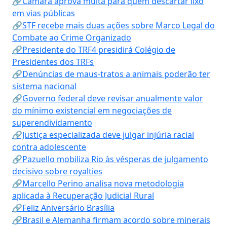
🔗Câmara aprova multa para quem descartar lixo
em vias públicas
🔗STF recebe mais duas ações sobre Marco Legal do
Combate ao Crime Organizado
🔗Presidente do TRF4 presidirá Colégio de
Presidentes dos TRFs
🔗Denúncias de maus-tratos a animais poderão ter
sistema nacional
🔗Governo federal deve revisar anualmente valor
do mínimo existencial em negociações de
superendividamento
🔗Justiça especializada deve julgar injúria racial
contra adolescente
🔗Pazuello mobiliza Rio às vésperas de julgamento
decisivo sobre royalties
🔗Marcello Perino analisa nova metodologia
aplicada à Recuperação Judicial Rural
🔗Feliz Aniversário Brasília
🔗Brasil e Alemanha firmam acordo sobre minerais