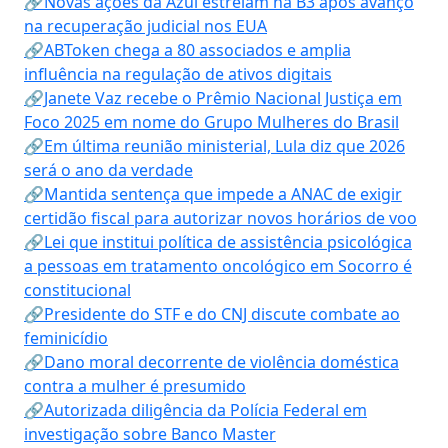
🔗Novas ações da Azul estreiam na B3 após avanço
na recuperação judicial nos EUA
🔗ABToken chega a 80 associados e amplia
influência na regulação de ativos digitais
🔗Janete Vaz recebe o Prêmio Nacional Justiça em
Foco 2025 em nome do Grupo Mulheres do Brasil
🔗Em última reunião ministerial, Lula diz que 2026
será o ano da verdade
🔗Mantida sentença que impede a ANAC de exigir
certidão fiscal para autorizar novos horários de voo
🔗Lei que institui política de assistência psicológica
a pessoas em tratamento oncológico em Socorro é
constitucional
🔗Presidente do STF e do CNJ discute combate ao
feminicídio
🔗Dano moral decorrente de violência doméstica
contra a mulher é presumido
🔗Autorizada diligência da Polícia Federal em
investigação sobre Banco Master