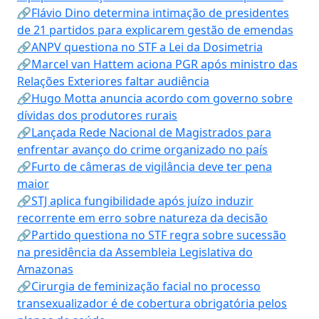
🔗Flávio Dino determina intimação de presidentes
de 21 partidos para explicarem gestão de emendas
🔗ANPV questiona no STF a Lei da Dosimetria
🔗Marcel van Hattem aciona PGR após ministro das
Relações Exteriores faltar audiência
🔗Hugo Motta anuncia acordo com governo sobre
dívidas dos produtores rurais
🔗Lançada Rede Nacional de Magistrados para
enfrentar avanço do crime organizado no país
🔗Furto de câmeras de vigilância deve ter pena
maior
🔗STJ aplica fungibilidade após juízo induzir
recorrente em erro sobre natureza da decisão
🔗Partido questiona no STF regra sobre sucessão
na presidência da Assembleia Legislativa do
Amazonas
🔗Cirurgia de feminização facial no processo
transexualizador é de cobertura obrigatória pelos