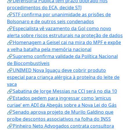
🔗Defensoria Pública tem prazo dobrado nos
procedimentos do ECA, decide STJ
🔗STF confirma por unanimidade as prisões de
Bolsonaro e de outros seis condenados
🔗Especialista vê vazamento da Gol como novo
alerta sobre riscos estruturais na proteção de dados
🔗Homenagem a Geisel cai na mira do MPF e expõe
a velha batalha pela memória nacional
🔗Supremo confirma validade da Política Nacional
de Biocombustíveis
🔗UNIMED Nova Iguaçu deve cobrir produto
especial para criança alérgica à proteína do leite de
vaca
🔗Sabatina de Jorge Messias na CCJ será no dia 10
🔗Estados pedem para ingressar como ‘amicus
curiae’ em ADI da Abegás sobre a Nova Lei do Gás
🔗Senado aprova projeto de Murilo Galdino que
proíbe descontos associativos na folha do INSS
🔗Pinheiro Neto Advogados contrata consultora