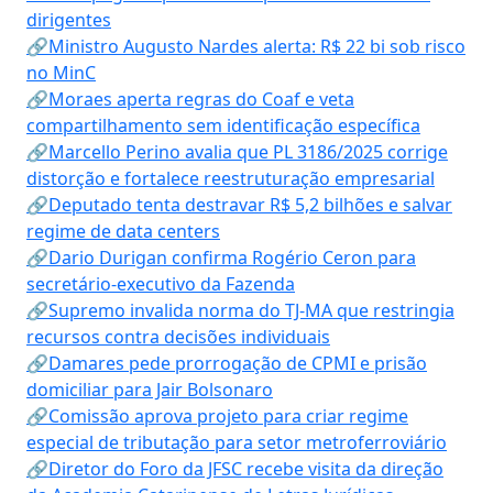
dirigentes
🔗Ministro Augusto Nardes alerta: R$ 22 bi sob risco
no MinC
🔗Moraes aperta regras do Coaf e veta
compartilhamento sem identificação específica
🔗Marcello Perino avalia que PL 3186/2025 corrige
distorção e fortalece reestruturação empresarial
🔗Deputado tenta destravar R$ 5,2 bilhões e salvar
regime de data centers
🔗Dario Durigan confirma Rogério Ceron para
secretário-executivo da Fazenda
🔗Supremo invalida norma do TJ-MA que restringia
recursos contra decisões individuais
🔗Damares pede prorrogação de CPMI e prisão
domiciliar para Jair Bolsonaro
🔗Comissão aprova projeto para criar regime
especial de tributação para setor metroferroviário
🔗Diretor do Foro da JFSC recebe visita da direção