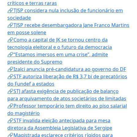
críticos e terras raras
🔗TJSP considera nula inclusão de funcionário em
sociedade
🔗TJSP recebe desembargadora Jane Franco Martins
em posse solene
🔗Como a capital de JK se tornou centro da
tecnologia eleitoral e o futuro da democracia
🔗“Estamos imersos em uma crise”, admite
presidente do Supremo
🔗Izalci anuncia pré-candidatura ao governo do DF
🔗STF autoriza liberação de R$ 3,7 bi de precatórios
do Fundef a estados
🔗STJ afasta exigência de publicação de balanço
para arquivamento de atos societários de limitadas
🔗Professor temporário tem direito ao piso salarial
do magistério
🔗STF invalida eleição antecipada para mesa
diretora da Assembleia Legislativa de Sergipe
🔗Magistrada esclarece critérios rígidos para