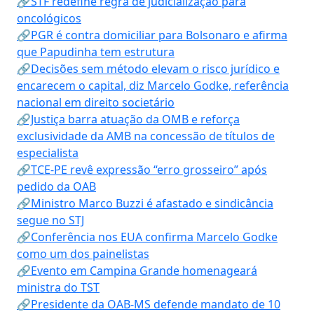
🔗STF redefine regra de judicialização para
oncológicos
🔗PGR é contra domiciliar para Bolsonaro e afirma
que Papudinha tem estrutura
🔗Decisões sem método elevam o risco jurídico e
encarecem o capital, diz Marcelo Godke, referência
nacional em direito societário
🔗Justiça barra atuação da OMB e reforça
exclusividade da AMB na concessão de títulos de
especialista
🔗TCE-PE revê expressão “erro grosseiro” após
pedido da OAB
🔗Ministro Marco Buzzi é afastado e sindicância
segue no STJ
🔗Conferência nos EUA confirma Marcelo Godke
como um dos painelistas
🔗Evento em Campina Grande homenageará
ministra do TST
🔗Presidente da OAB-MS defende mandato de 10