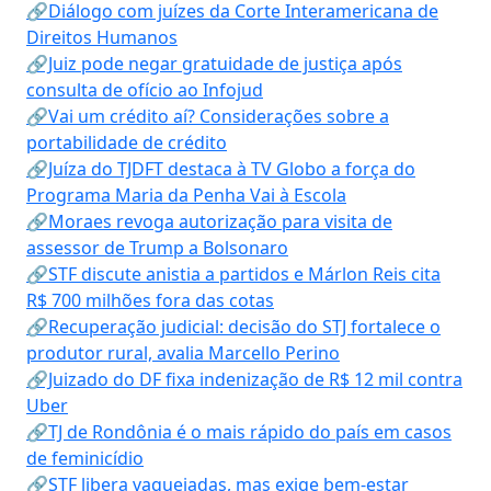
🔗Diálogo com juízes da Corte Interamericana de
Direitos Humanos
🔗Juiz pode negar gratuidade de justiça após
consulta de ofício ao Infojud
🔗Vai um crédito aí? Considerações sobre a
portabilidade de crédito
🔗Juíza do TJDFT destaca à TV Globo a força do
Programa Maria da Penha Vai à Escola
🔗Moraes revoga autorização para visita de
assessor de Trump a Bolsonaro
🔗STF discute anistia a partidos e Márlon Reis cita
R$ 700 milhões fora das cotas
🔗Recuperação judicial: decisão do STJ fortalece o
produtor rural, avalia Marcello Perino
🔗Juizado do DF fixa indenização de R$ 12 mil contra
Uber
🔗TJ de Rondônia é o mais rápido do país em casos
de feminicídio
🔗STF libera vaquejadas, mas exige bem-estar