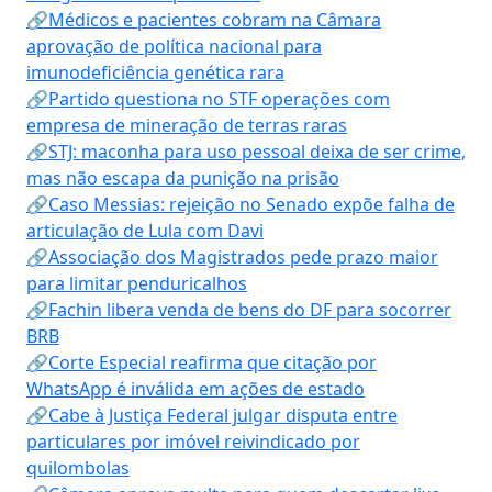
🔗Médicos e pacientes cobram na Câmara
aprovação de política nacional para
imunodeficiência genética rara
🔗Partido questiona no STF operações com
empresa de mineração de terras raras
🔗STJ: maconha para uso pessoal deixa de ser crime,
mas não escapa da punição na prisão
🔗Caso Messias: rejeição no Senado expõe falha de
articulação de Lula com Davi
🔗Associação dos Magistrados pede prazo maior
para limitar penduricalhos
🔗Fachin libera venda de bens do DF para socorrer
BRB
🔗Corte Especial reafirma que citação por
WhatsApp é inválida em ações de estado
🔗Cabe à Justiça Federal julgar disputa entre
particulares por imóvel reivindicado por
quilombolas