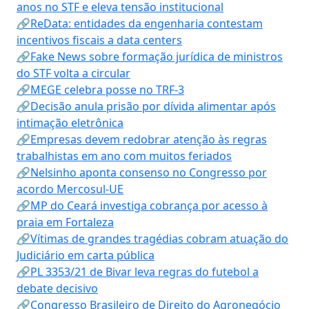
anos no STF e eleva tensão institucional
🔗ReData: entidades da engenharia contestam
incentivos fiscais a data centers
🔗Fake News sobre formação jurídica de ministros
do STF volta a circular
🔗MEGE celebra posse no TRF-3
🔗Decisão anula prisão por dívida alimentar após
intimação eletrônica
🔗Empresas devem redobrar atenção às regras
trabalhistas em ano com muitos feriados
🔗Nelsinho aponta consenso no Congresso por
acordo Mercosul-UE
🔗MP do Ceará investiga cobrança por acesso à
praia em Fortaleza
🔗Vítimas de grandes tragédias cobram atuação do
Judiciário em carta pública
🔗PL 3353/21 de Bivar leva regras do futebol a
debate decisivo
🔗Congresso Brasileiro de Direito do Agronegócio