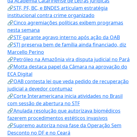
da Academia Catarinense de Letras Jurídicas
🔗STF, PF, BC, e BNDES articulam estratégia
institucional contra crime organizado
🔗Cinco agremiações políticas exibem programas
nesta semana
🔗STF garante agravo interno após ação da OAB
🔗STJ preserva bem de família ainda financiado, diz
Marcello Perino
🔗Petróleo na Amazônia vira disputa judicial no Pará
🔗Motta destaca papel da Câmara na aprovação do
ECA Digital
🔗OAB contesta lei que veda pedido de recuperação
judicial a devedor contumaz
🔗Corte Interamericana inicia atividades no Brasil
com sessão de abertura no STF
🔗Anulada resolução que autorizava biomédicos
fazerem procedimentos estéticos invasivos
🔗Supremo autoriza nova fase da Operação Sem
Desconto no DF e no Ceará