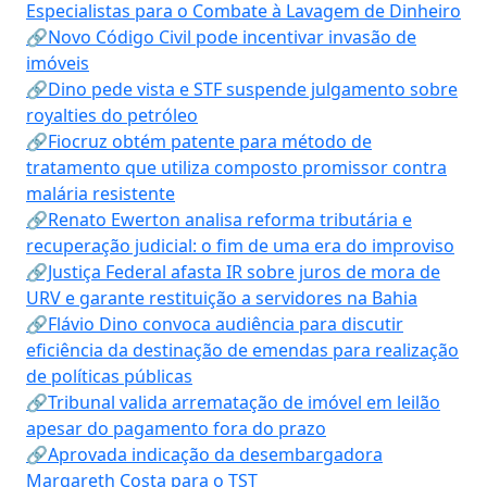
Especialistas para o Combate à Lavagem de Dinheiro
🔗Novo Código Civil pode incentivar invasão de
imóveis
🔗Dino pede vista e STF suspende julgamento sobre
royalties do petróleo
🔗Fiocruz obtém patente para método de
tratamento que utiliza composto promissor contra
malária resistente
🔗Renato Ewerton analisa reforma tributária e
recuperação judicial: o fim de uma era do improviso
🔗Justiça Federal afasta IR sobre juros de mora de
URV e garante restituição a servidores na Bahia
🔗Flávio Dino convoca audiência para discutir
eficiência da destinação de emendas para realização
de políticas públicas
🔗Tribunal valida arrematação de imóvel em leilão
apesar do pagamento fora do prazo
🔗Aprovada indicação da desembargadora
Margareth Costa para o TST