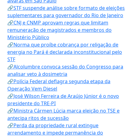
alvarás em São Paulo
🔗STF suspende análise sobre formato de eleições
suplementares para governador do Rio de Janeiro
🔗CNJ e CNMP aprovam regras que limitam
remuneração de magistrados e membros do
Ministério Público
🔗Norma que proíbe cobrança por religação de
energia no Pará é declarada inconstitucional pelo
STF
🔗Alcolumbre convoca sessão do Congresso para
analisar veto à dosimetria
🔗Polícia Federal deflagra segunda etapa da
Operação Vem Diesel
🔗José Wilson Ferreira de Araújo Júnior é o novo
presidente do TRE-PI
🔗Ministra Cármen Lúcia marca eleição no TSE e
antecipa ritos de sucessão
🔗Perda da propriedade rural extingue
arrendamento e impede permanência do