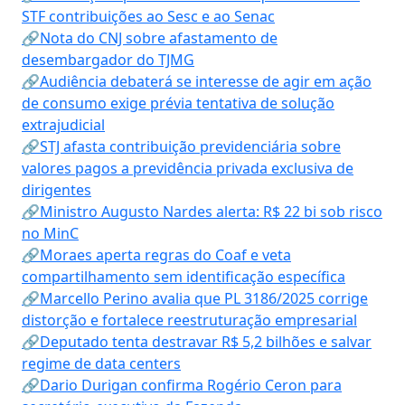
STF contribuições ao Sesc e ao Senac
🔗Nota do CNJ sobre afastamento de
desembargador do TJMG
🔗Audiência debaterá se interesse de agir em ação
de consumo exige prévia tentativa de solução
extrajudicial
🔗STJ afasta contribuição previdenciária sobre
valores pagos a previdência privada exclusiva de
dirigentes
🔗Ministro Augusto Nardes alerta: R$ 22 bi sob risco
no MinC
🔗Moraes aperta regras do Coaf e veta
compartilhamento sem identificação específica
🔗Marcello Perino avalia que PL 3186/2025 corrige
distorção e fortalece reestruturação empresarial
🔗Deputado tenta destravar R$ 5,2 bilhões e salvar
regime de data centers
🔗Dario Durigan confirma Rogério Ceron para