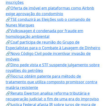
inscrições
🔗Oferta de imóvel em plataformas como Airbnb
exige aprovação do condomínio
🔗TSE conduzirá as Eleições sob o comando de
Nunes Marques
🔗Volkswagen é condenada por fraude em
homologação ambiental
🔗Coaf participa de reunião do Grupo de
Especialistas para o Combate à Lavagem de Dinheiro
🔗Novo Código Civil pode incentivar invasão de
imóveis
🔗Dino pede vista e STF suspende julgamento sobre
royalties do petróleo
🔗Fiocruz obtém patente para método de
tratamento que utiliza composto promissor contra
malária resistente
🔗Renato Ewerton analisa reforma tributária e
recuperação judicial: o fim de uma era do improviso
🔗Justiça Federal afasta IR sobre juros de mora de