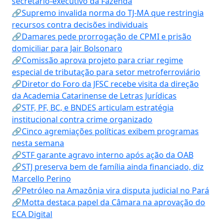
secretário-executivo da Fazenda
🔗Supremo invalida norma do TJ-MA que restringia
recursos contra decisões individuais
🔗Damares pede prorrogação de CPMI e prisão
domiciliar para Jair Bolsonaro
🔗Comissão aprova projeto para criar regime
especial de tributação para setor metroferroviário
🔗Diretor do Foro da JFSC recebe visita da direção
da Academia Catarinense de Letras Jurídicas
🔗STF, PF, BC, e BNDES articulam estratégia
institucional contra crime organizado
🔗Cinco agremiações políticas exibem programas
nesta semana
🔗STF garante agravo interno após ação da OAB
🔗STJ preserva bem de família ainda financiado, diz
Marcello Perino
🔗Petróleo na Amazônia vira disputa judicial no Pará
🔗Motta destaca papel da Câmara na aprovação do
ECA Digital