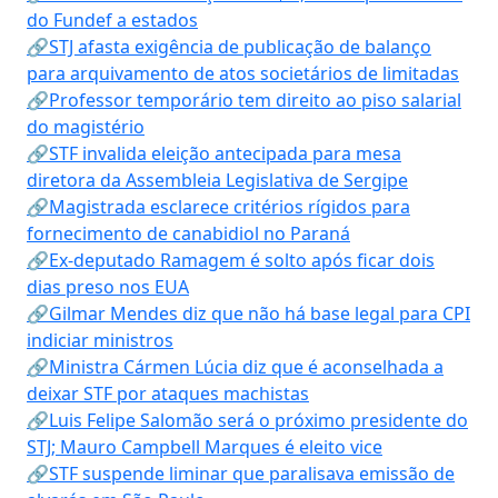
do Fundef a estados
🔗STJ afasta exigência de publicação de balanço
para arquivamento de atos societários de limitadas
🔗Professor temporário tem direito ao piso salarial
do magistério
🔗STF invalida eleição antecipada para mesa
diretora da Assembleia Legislativa de Sergipe
🔗Magistrada esclarece critérios rígidos para
fornecimento de canabidiol no Paraná
🔗Ex-deputado Ramagem é solto após ficar dois
dias preso nos EUA
🔗Gilmar Mendes diz que não há base legal para CPI
indiciar ministros
🔗Ministra Cármen Lúcia diz que é aconselhada a
deixar STF por ataques machistas
🔗Luis Felipe Salomão será o próximo presidente do
STJ; Mauro Campbell Marques é eleito vice
🔗STF suspende liminar que paralisava emissão de