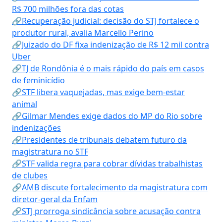
R$ 700 milhões fora das cotas
🔗Recuperação judicial: decisão do STJ fortalece o
produtor rural, avalia Marcello Perino
🔗Juizado do DF fixa indenização de R$ 12 mil contra
Uber
🔗TJ de Rondônia é o mais rápido do país em casos
de feminicídio
🔗STF libera vaquejadas, mas exige bem-estar
animal
🔗Gilmar Mendes exige dados do MP do Rio sobre
indenizações
🔗Presidentes de tribunais debatem futuro da
magistratura no STF
🔗STF valida regra para cobrar dívidas trabalhistas
de clubes
🔗AMB discute fortalecimento da magistratura com
diretor-geral da Enfam
🔗STJ prorroga sindicância sobre acusação contra