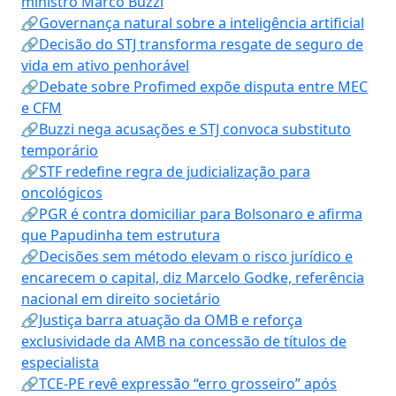
ministro Marco Buzzi
🔗Governança natural sobre a inteligência artificial
🔗Decisão do STJ transforma resgate de seguro de
vida em ativo penhorável
🔗Debate sobre Profimed expõe disputa entre MEC
e CFM
🔗Buzzi nega acusações e STJ convoca substituto
temporário
🔗STF redefine regra de judicialização para
oncológicos
🔗PGR é contra domiciliar para Bolsonaro e afirma
que Papudinha tem estrutura
🔗Decisões sem método elevam o risco jurídico e
encarecem o capital, diz Marcelo Godke, referência
nacional em direito societário
🔗Justiça barra atuação da OMB e reforça
exclusividade da AMB na concessão de títulos de
especialista
🔗TCE-PE revê expressão “erro grosseiro” após