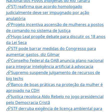
Nacional dos Povos Indígenas do Rio Tanaru
🔗STJ reafirma que acordo homologado
judicialmente deve ser impugnado por ação
anulatória
🔗Projeto incentiva ascensão de mulheres a postos
de comando no sistema de Justiça
🔗Hugo Leal propõe debate para discutir os 18 anos
da Lei Seca
🔗STF pode barrar medidas do Congresso para
aumentar gastos, diz Gilmar
🔗Conselho Federal da OAB anuncia plano nacional
para integrar inteligência artificial à advocacia
🔗Supremo suspende julgamento de recursos de
big techs
🔗Banco de boas práticas na proteção da mulher é
aprovado na CDH
🔗Justiça recoloca Aldo Rebelo no jogo presidencial
pelo Democracia Cristã
🔗STF derruba exigência de licença ambiental para