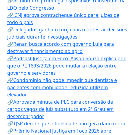
🔗Alcolumbre promulga dispositivos reinseridos na
LDO pelo Congresso
🔗 CNJ aprova contracheque único para juízes de
todo o país
🔗Delegados ganham força para contestar decisões
judiciais durante investigações
🔗Renan busca acordo com governo Lula para
destravar financiamento ao agro
🔗Podcast Justiça em Foco: Alison Souza explica por
que o PL 1893/2026 pode mudar a relação entre
governo e servidores
🔗Condomínio não pode impedir que dentista e
pacientes com mobilidade reduzida utilizem
elevador
🔗Aprovada minuta de PLC para conversão de
cargos vagos de juiz substituto em 2º Grau em
desembargador
🔗TJSP decide que infidelidade não gera dano moral
🔗Prêmio Nacional Justiça em Foco 2026 abre