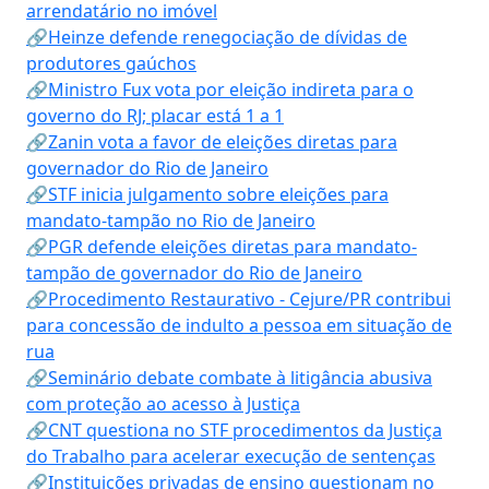
arrendatário no imóvel
🔗Heinze defende renegociação de dívidas de
produtores gaúchos
🔗Ministro Fux vota por eleição indireta para o
governo do RJ; placar está 1 a 1
🔗Zanin vota a favor de eleições diretas para
governador do Rio de Janeiro
🔗STF inicia julgamento sobre eleições para
mandato-tampão no Rio de Janeiro
🔗PGR defende eleições diretas para mandato-
tampão de governador do Rio de Janeiro
🔗Procedimento Restaurativo - Cejure/PR contribui
para concessão de indulto a pessoa em situação de
rua
🔗Seminário debate combate à litigância abusiva
com proteção ao acesso à Justiça
🔗CNT questiona no STF procedimentos da Justiça
do Trabalho para acelerar execução de sentenças
🔗Instituições privadas de ensino questionam no