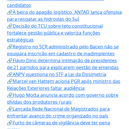
candidatos
🔗À beira do apagão logístico, ANTAQ lança ofensiva
para resgatar as hidrovias do Sul
🔗Decisão do TCU sobre teto constitucional
fortalece gestão pública e valoriza funções
estratégicas
🔗Registro no SCR administrado pelo Bacen não se
equipara inscrição em cadastro de inadimplentes
🔗Flávio Dino determina intimação de presidentes
de 21 partidos para explicarem gestão de emendas
🔗ANPV questiona no STF a Lei da Dosimetria
🔗Marcel van Hattem aciona PGR após ministro das
Relações Exteriores faltar audiência
🔗Hugo Motta anuncia acordo com governo sobre
dívidas dos produtores rurais
🔗Lançada Rede Nacional de Magistrados para
enfrentar avanço do crime organizado no país
🔗Furto de câmeras de vigilância deve ter pena