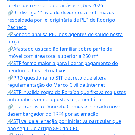
pretendem se candidatar às eleições 2026
🔗RF divulga 1ª lista de devedores contumazes
respaldada por lei originária de PLP de Rodrigo
Pacheco
🔗Senado analisa PEC dos agentes de saúde nesta
terça
🔗Afastado usucapião familiar sobre parte de
imóvel com área total superior a 250 m²
🔗STF forma maioria para liberar pagamento de
penduricalhos retroativos
🔗PRD questiona no STF decreto que altera
regulamentação do Marco Civil da Internet
🔗STF invalida regra da Paraíba que fixava reajustes
automáticos em propostas orçamentárias
🔗Juiz Francisco Donizete Gomes é indicado novo
desembargador do TRF4 por aclamação
🔗STJ valida alienação por iniciativa particular que
não seguiu o artigo 880 do CPC