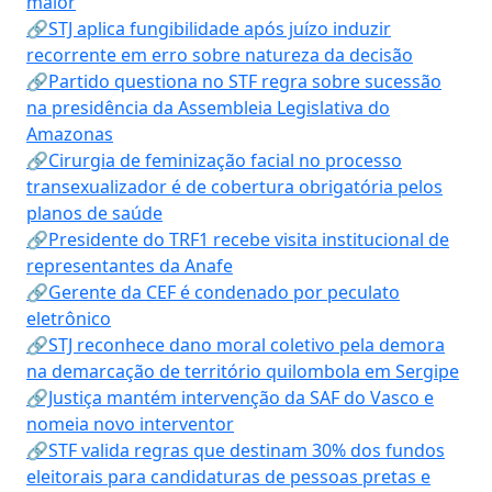
maior
🔗STJ aplica fungibilidade após juízo induzir
recorrente em erro sobre natureza da decisão
🔗Partido questiona no STF regra sobre sucessão
na presidência da Assembleia Legislativa do
Amazonas
🔗Cirurgia de feminização facial no processo
transexualizador é de cobertura obrigatória pelos
planos de saúde
🔗Presidente do TRF1 recebe visita institucional de
representantes da Anafe
🔗Gerente da CEF é condenado por peculato
eletrônico
🔗STJ reconhece dano moral coletivo pela demora
na demarcação de território quilombola em Sergipe
🔗Justiça mantém intervenção da SAF do Vasco e
nomeia novo interventor
🔗STF valida regras que destinam 30% dos fundos
eleitorais para candidaturas de pessoas pretas e