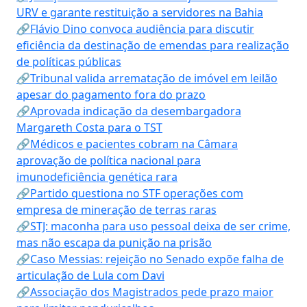
URV e garante restituição a servidores na Bahia
🔗Flávio Dino convoca audiência para discutir
eficiência da destinação de emendas para realização
de políticas públicas
🔗Tribunal valida arrematação de imóvel em leilão
apesar do pagamento fora do prazo
🔗Aprovada indicação da desembargadora
Margareth Costa para o TST
🔗Médicos e pacientes cobram na Câmara
aprovação de política nacional para
imunodeficiência genética rara
🔗Partido questiona no STF operações com
empresa de mineração de terras raras
🔗STJ: maconha para uso pessoal deixa de ser crime,
mas não escapa da punição na prisão
🔗Caso Messias: rejeição no Senado expõe falha de
articulação de Lula com Davi
🔗Associação dos Magistrados pede prazo maior