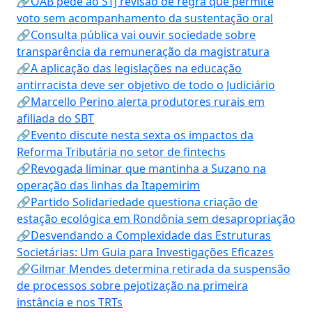
🔗OAB pede ao STJ revisão de regra que permite
voto sem acompanhamento da sustentação oral
🔗Consulta pública vai ouvir sociedade sobre
transparência da remuneração da magistratura
🔗A aplicação das legislações na educação
antirracista deve ser objetivo de todo o Judiciário
🔗Marcello Perino alerta produtores rurais em
afiliada do SBT
🔗Evento discute nesta sexta os impactos da
Reforma Tributária no setor de fintechs
🔗Revogada liminar que mantinha a Suzano na
operação das linhas da Itapemirim
🔗Partido Solidariedade questiona criação de
estação ecológica em Rondônia sem desapropriação
🔗Desvendando a Complexidade das Estruturas
Societárias: Um Guia para Investigações Eficazes
🔗Gilmar Mendes determina retirada da suspensão
de processos sobre pejotização na primeira
instância e nos TRTs