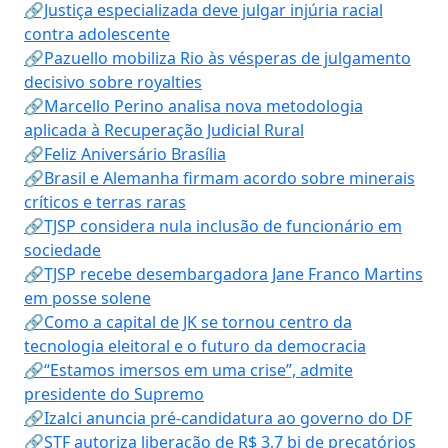
🔗Justiça especializada deve julgar injúria racial
contra adolescente
🔗Pazuello mobiliza Rio às vésperas de julgamento
decisivo sobre royalties
🔗Marcello Perino analisa nova metodologia
aplicada à Recuperação Judicial Rural
🔗Feliz Aniversário Brasília
🔗Brasil e Alemanha firmam acordo sobre minerais
críticos e terras raras
🔗TJSP considera nula inclusão de funcionário em
sociedade
🔗TJSP recebe desembargadora Jane Franco Martins
em posse solene
🔗Como a capital de JK se tornou centro da
tecnologia eleitoral e o futuro da democracia
🔗“Estamos imersos em uma crise”, admite
presidente do Supremo
🔗Izalci anuncia pré-candidatura ao governo do DF
🔗STF autoriza liberação de R$ 3,7 bi de precatórios