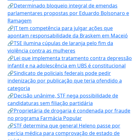
🔗Determinado bloqueio integral de emendas
parlamentares propostas por Eduardo Bolsonaro e
Ramagem
🔗JT tem competência para julgar ações que
apontam responsabilidade da Braskem em Maceió
🔗TSE ilumina cúpulas de laranja pelo fim da
violência contra as mulheres
🔗Lei que implementa tratamento contra depressão
infantil e na adolescência em UBS é constitucional
🔗Sindicato de policiais federais pode pedir
indenização por publicação que teria ofendido a
categoria
🔗Decisão unânime, STF nega possibilidade de
candidaturas sem filiação partidária
🔗Proprietária de drogaria é condenada por fraude
no programa Farmácia Popular
🔗STF determina que general Heleno passe por
perícia médica para comprovação de estado de