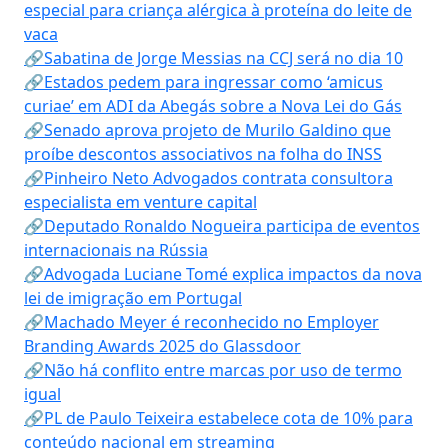
especial para criança alérgica à proteína do leite de
vaca
🔗Sabatina de Jorge Messias na CCJ será no dia 10
🔗Estados pedem para ingressar como ‘amicus
curiae’ em ADI da Abegás sobre a Nova Lei do Gás
🔗Senado aprova projeto de Murilo Galdino que
proíbe descontos associativos na folha do INSS
🔗Pinheiro Neto Advogados contrata consultora
especialista em venture capital
🔗Deputado Ronaldo Nogueira participa de eventos
internacionais na Rússia
🔗Advogada Luciane Tomé explica impactos da nova
lei de imigração em Portugal
🔗Machado Meyer é reconhecido no Employer
Branding Awards 2025 do Glassdoor
🔗Não há conflito entre marcas por uso de termo
igual
🔗PL de Paulo Teixeira estabelece cota de 10% para
conteúdo nacional em streaming