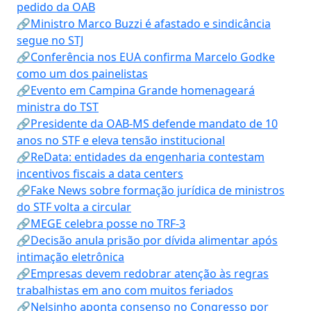
pedido da OAB
🔗Ministro Marco Buzzi é afastado e sindicância
segue no STJ
🔗Conferência nos EUA confirma Marcelo Godke
como um dos painelistas
🔗Evento em Campina Grande homenageará
ministra do TST
🔗Presidente da OAB-MS defende mandato de 10
anos no STF e eleva tensão institucional
🔗ReData: entidades da engenharia contestam
incentivos fiscais a data centers
🔗Fake News sobre formação jurídica de ministros
do STF volta a circular
🔗MEGE celebra posse no TRF-3
🔗Decisão anula prisão por dívida alimentar após
intimação eletrônica
🔗Empresas devem redobrar atenção às regras
trabalhistas em ano com muitos feriados
🔗Nelsinho aponta consenso no Congresso por