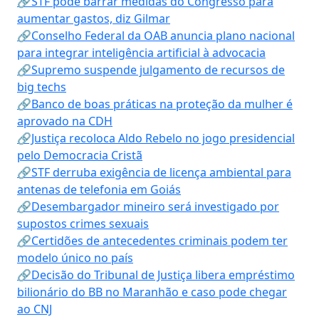
🔗STF pode barrar medidas do Congresso para
aumentar gastos, diz Gilmar
🔗Conselho Federal da OAB anuncia plano nacional
para integrar inteligência artificial à advocacia
🔗Supremo suspende julgamento de recursos de
big techs
🔗Banco de boas práticas na proteção da mulher é
aprovado na CDH
🔗Justiça recoloca Aldo Rebelo no jogo presidencial
pelo Democracia Cristã
🔗STF derruba exigência de licença ambiental para
antenas de telefonia em Goiás
🔗Desembargador mineiro será investigado por
supostos crimes sexuais
🔗Certidões de antecedentes criminais podem ter
modelo único no país
🔗Decisão do Tribunal de Justiça libera empréstimo
bilionário do BB no Maranhão e caso pode chegar
ao CNJ