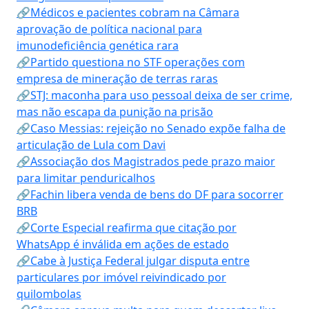
🔗Médicos e pacientes cobram na Câmara
aprovação de política nacional para
imunodeficiência genética rara
🔗Partido questiona no STF operações com
empresa de mineração de terras raras
🔗STJ: maconha para uso pessoal deixa de ser crime,
mas não escapa da punição na prisão
🔗Caso Messias: rejeição no Senado expõe falha de
articulação de Lula com Davi
🔗Associação dos Magistrados pede prazo maior
para limitar penduricalhos
🔗Fachin libera venda de bens do DF para socorrer
BRB
🔗Corte Especial reafirma que citação por
WhatsApp é inválida em ações de estado
🔗Cabe à Justiça Federal julgar disputa entre
particulares por imóvel reivindicado por
quilombolas