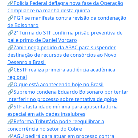
🔗Polícia Federal deflagra nova fase da Operação
Compliance na manhã desta quinta
🔗PGR se manifesta contra revisão da condenação
de Bolsonaro
🔗2ª Turma do STF confirma prisão preventiva de
pai e primo de Daniel Vorcaro
🔗Zanin nega pedido da ABAC para suspender
destinação de recursos de consórcios ao Novo
Desenrola Brasil
🔗CESTF realiza primeira audiência acadêmica
regional
🔗O que está acontecendo hoje no Brasil
🔗Supremo condena Eduardo Bolsonaro por tentar
interferir no processo sobre tentativa de golpe
🔗STF afasta idade mínima para aposentadoria
especial em atividades insalubres
🔗Reforma Tributária pode reequilibrar a
concorrência no setor do Cobre
🔗AGU pedirá para atuar em processo contra