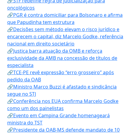
🔗STF redefine regra de judicialização para
oncológicos
🔗PGR é contra domiciliar para Bolsonaro e afirma
que Papudinha tem estrutura
🔗Decisões sem método elevam o risco jurídico e
encarecem o capital, diz Marcelo Godke, referência
nacional em direito societário
🔗Justiça barra atuação da OMB e reforça
exclusividade da AMB na concessão de títulos de
especialista
🔗TCE-PE revê expressão “erro grosseiro” após
pedido da OAB
🔗Ministro Marco Buzzi é afastado e sindicância
segue no STJ
🔗Conferência nos EUA confirma Marcelo Godke
como um dos painelistas
🔗Evento em Campina Grande homenageará
ministra do TST
🔗Presidente da OAB-MS defende mandato de 10