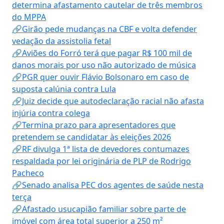
determina afastamento cautelar de três membros
do MPPA
🔗Girão pede mudanças na CBF e volta defender
vedação da assistolia fetal
🔗Aviões do Forró terá que pagar R$ 100 mil de
danos morais por uso não autorizado de música
🔗PGR quer ouvir Flávio Bolsonaro em caso de
suposta calúnia contra Lula
🔗Juiz decide que autodeclaração racial não afasta
injúria contra colega
🔗Termina prazo para apresentadores que
pretendem se candidatar às eleições 2026
🔗RF divulga 1ª lista de devedores contumazes
respaldada por lei originária de PLP de Rodrigo
Pacheco
🔗Senado analisa PEC dos agentes de saúde nesta
terça
🔗Afastado usucapião familiar sobre parte de
imóvel com área total superior a 250 m²