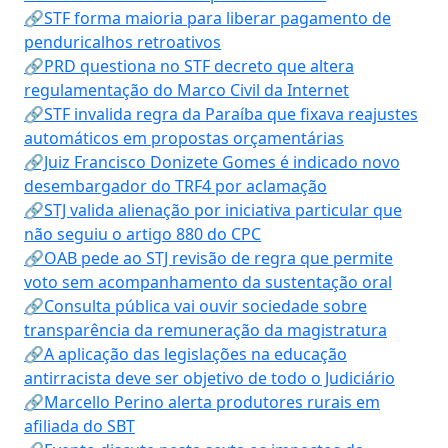
🔗STF forma maioria para liberar pagamento de
penduricalhos retroativos
🔗PRD questiona no STF decreto que altera
regulamentação do Marco Civil da Internet
🔗STF invalida regra da Paraíba que fixava reajustes
automáticos em propostas orçamentárias
🔗Juiz Francisco Donizete Gomes é indicado novo
desembargador do TRF4 por aclamação
🔗STJ valida alienação por iniciativa particular que
não seguiu o artigo 880 do CPC
🔗OAB pede ao STJ revisão de regra que permite
voto sem acompanhamento da sustentação oral
🔗Consulta pública vai ouvir sociedade sobre
transparência da remuneração da magistratura
🔗A aplicação das legislações na educação
antirracista deve ser objetivo de todo o Judiciário
🔗Marcello Perino alerta produtores rurais em
afiliada do SBT