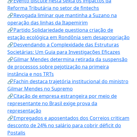
🔗Evento discute nesta sexta os impactos da
Reforma Tributária no setor de fintechs
🔗Revogada liminar que mantinha a Suzano na
operação das linhas da Itapemirim
🔗Partido Solidariedade questiona criação de
estação ecológica em Rondônia sem desapropriação
🔗Desvendando a Complexidade das Estruturas
Societárias: Um Guia para Investigações Eficazes
🔗Gilmar Mendes determina retirada da suspensão
de processos sobre pejotização na primeira
instância e nos TRTs
🔗Fachin destaca trajetória institucional do ministro
Gilmar Mendes no Supremo
🔗Citação de empresa estrangeira por meio de
representante no Brasil exige prova da
representação
🔗Empregados e aposentados dos Correios criticam
desconto de 24% no salário para cobrir déficit do
Postalis