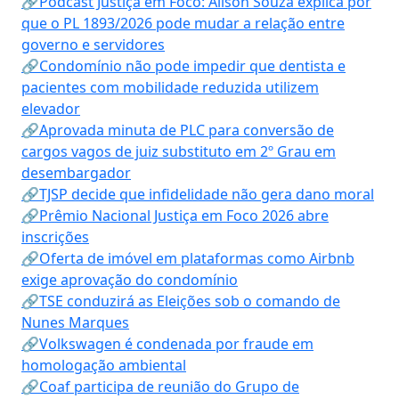
🔗Podcast Justiça em Foco: Alison Souza explica por
que o PL 1893/2026 pode mudar a relação entre
governo e servidores
🔗Condomínio não pode impedir que dentista e
pacientes com mobilidade reduzida utilizem
elevador
🔗Aprovada minuta de PLC para conversão de
cargos vagos de juiz substituto em 2º Grau em
desembargador
🔗TJSP decide que infidelidade não gera dano moral
🔗Prêmio Nacional Justiça em Foco 2026 abre
inscrições
🔗Oferta de imóvel em plataformas como Airbnb
exige aprovação do condomínio
🔗TSE conduzirá as Eleições sob o comando de
Nunes Marques
🔗Volkswagen é condenada por fraude em
homologação ambiental
🔗Coaf participa de reunião do Grupo de