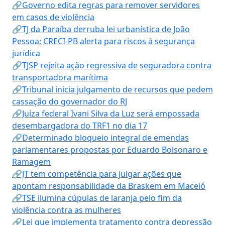
🔗Governo edita regras para remover servidores
em casos de violência
🔗TJ da Paraíba derruba lei urbanística de João
Pessoa; CRECI-PB alerta para riscos à segurança
jurídica
🔗TJSP rejeita ação regressiva de seguradora contra
transportadora marítima
🔗Tribunal inicia julgamento de recursos que pedem
cassação do governador do RJ
🔗Juíza federal Ivani Silva da Luz será empossada
desembargadora do TRF1 no dia 17
🔗Determinado bloqueio integral de emendas
parlamentares propostas por Eduardo Bolsonaro e
Ramagem
🔗JT tem competência para julgar ações que
apontam responsabilidade da Braskem em Maceió
🔗TSE ilumina cúpulas de laranja pelo fim da
violência contra as mulheres
🔗Lei que implementa tratamento contra depressão