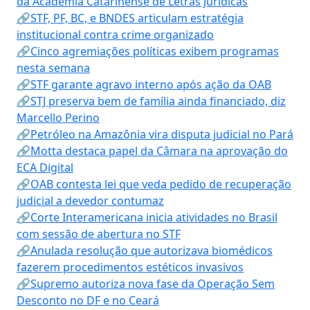
da Academia Catarinense de Letras Jurídicas
🔗STF, PF, BC, e BNDES articulam estratégia
institucional contra crime organizado
🔗Cinco agremiações políticas exibem programas
nesta semana
🔗STF garante agravo interno após ação da OAB
🔗STJ preserva bem de família ainda financiado, diz
Marcello Perino
🔗Petróleo na Amazônia vira disputa judicial no Pará
🔗Motta destaca papel da Câmara na aprovação do
ECA Digital
🔗OAB contesta lei que veda pedido de recuperação
judicial a devedor contumaz
🔗Corte Interamericana inicia atividades no Brasil
com sessão de abertura no STF
🔗Anulada resolução que autorizava biomédicos
fazerem procedimentos estéticos invasivos
🔗Supremo autoriza nova fase da Operação Sem
Desconto no DF e no Ceará