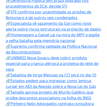
🔗Defensoria Pública tem prazo dobrado nos
procedimentos do ECA, decide STJ
🔗STF confirma por unanimidade as prisões de
Bolsonaro e de outros seis condenados
🔗Especialista vê vazamento da Gol como novo
alerta sobre riscos estruturais na proteção de dados
🔗Homenagem a Geisel cai na mira do MPF e expõe
a velha batalha pela memória nacional
🔗Supremo confirma validade da Política Nacional
de Biocombustíveis
🔗UNIMED Nova Iguaçu deve cobrir produto
especial para criança alérgica à proteína do leite de
vaca
🔗Sabatina de Jorge Messias na CCJ será no dia 10
🔗Estados pedem para ingressar como ‘amicus
curiae’ em ADI da Abegás sobre a Nova Lei do Gás
🔗Senado aprova projeto de Murilo Galdino que
proíbe descontos associativos na folha do INSS
🔗Pinheiro Neto Advogados contrata consultora