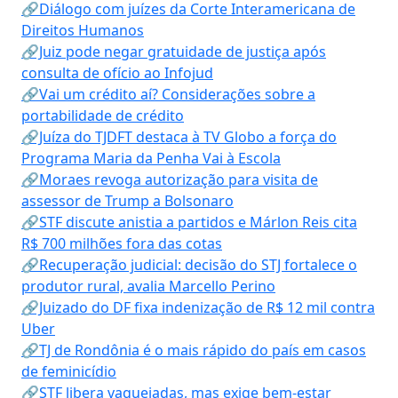
🔗Diálogo com juízes da Corte Interamericana de
Direitos Humanos
🔗Juiz pode negar gratuidade de justiça após
consulta de ofício ao Infojud
🔗Vai um crédito aí? Considerações sobre a
portabilidade de crédito
🔗Juíza do TJDFT destaca à TV Globo a força do
Programa Maria da Penha Vai à Escola
🔗Moraes revoga autorização para visita de
assessor de Trump a Bolsonaro
🔗STF discute anistia a partidos e Márlon Reis cita
R$ 700 milhões fora das cotas
🔗Recuperação judicial: decisão do STJ fortalece o
produtor rural, avalia Marcello Perino
🔗Juizado do DF fixa indenização de R$ 12 mil contra
Uber
🔗TJ de Rondônia é o mais rápido do país em casos
de feminicídio
🔗STF libera vaquejadas, mas exige bem-estar