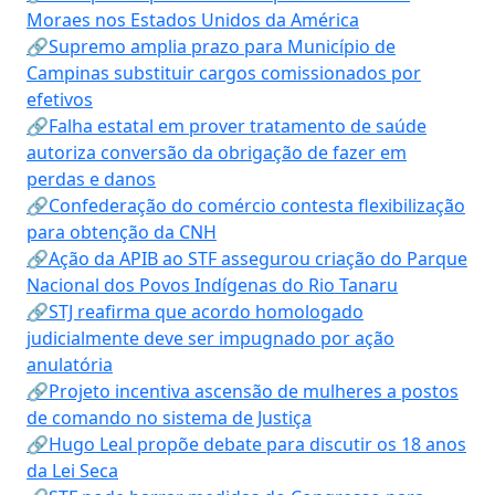
Moraes nos Estados Unidos da América
🔗Supremo amplia prazo para Município de
Campinas substituir cargos comissionados por
efetivos
🔗Falha estatal em prover tratamento de saúde
autoriza conversão da obrigação de fazer em
perdas e danos
🔗Confederação do comércio contesta flexibilização
para obtenção da CNH
🔗Ação da APIB ao STF assegurou criação do Parque
Nacional dos Povos Indígenas do Rio Tanaru
🔗STJ reafirma que acordo homologado
judicialmente deve ser impugnado por ação
anulatória
🔗Projeto incentiva ascensão de mulheres a postos
de comando no sistema de Justiça
🔗Hugo Leal propõe debate para discutir os 18 anos
da Lei Seca