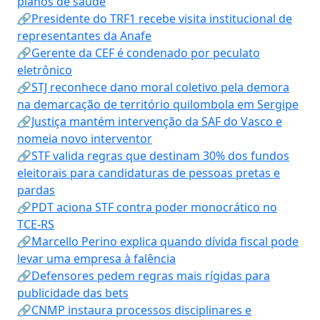
planos de saúde
🔗Presidente do TRF1 recebe visita institucional de
representantes da Anafe
🔗Gerente da CEF é condenado por peculato
eletrônico
🔗STJ reconhece dano moral coletivo pela demora
na demarcação de território quilombola em Sergipe
🔗Justiça mantém intervenção da SAF do Vasco e
nomeia novo interventor
🔗STF valida regras que destinam 30% dos fundos
eleitorais para candidaturas de pessoas pretas e
pardas
🔗PDT aciona STF contra poder monocrático no
TCE-RS
🔗Marcello Perino explica quando dívida fiscal pode
levar uma empresa à falência
🔗Defensores pedem regras mais rígidas para
publicidade das bets
🔗CNMP instaura processos disciplinares e