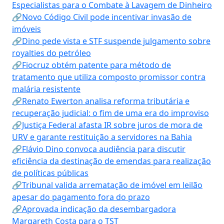
Especialistas para o Combate à Lavagem de Dinheiro
🔗Novo Código Civil pode incentivar invasão de
imóveis
🔗Dino pede vista e STF suspende julgamento sobre
royalties do petróleo
🔗Fiocruz obtém patente para método de
tratamento que utiliza composto promissor contra
malária resistente
🔗Renato Ewerton analisa reforma tributária e
recuperação judicial: o fim de uma era do improviso
🔗Justiça Federal afasta IR sobre juros de mora de
URV e garante restituição a servidores na Bahia
🔗Flávio Dino convoca audiência para discutir
eficiência da destinação de emendas para realização
de políticas públicas
🔗Tribunal valida arrematação de imóvel em leilão
apesar do pagamento fora do prazo
🔗Aprovada indicação da desembargadora
Margareth Costa para o TST