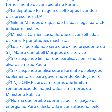
fornecimento de canabidiol no Paraná
🔗Ex-deputado Ramagem é solto após ficar dois
dias preso nos EUA
🔗Gilmar Mendes diz que não há base legal para CPI
indiciar ministros
🔗Ministra Cármen Lúcia diz que é aconselhada a
deixar STF por ataques machistas
🔗Luis Felipe Salomão será o próximo presidente do
STJ; Mauro Campbell Marques é eleito vice
🔗STF suspende liminar que paralisava emissão de
alvarás em São Paulo
🔗STF suspende análise sobre formato de eleições
suplementares para governador do Rio de Janeiro
🔗CNJ e CNMP aprovam regras que limitam
remuneração de magistrados e membros do
Ministério Público
🔗Norma que proíbe cobrança por religação de
energia no Pará é declarada inconstitucional pelo