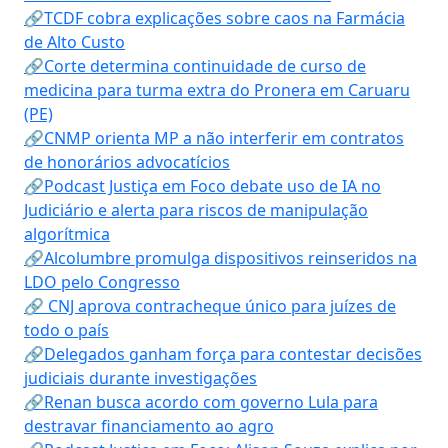
🔗TCDF cobra explicações sobre caos na Farmácia
de Alto Custo
🔗Corte determina continuidade de curso de
medicina para turma extra do Pronera em Caruaru
(PE)
🔗CNMP orienta MP a não interferir em contratos
de honorários advocatícios
🔗Podcast Justiça em Foco debate uso de IA no
Judiciário e alerta para riscos de manipulação
algorítmica
🔗Alcolumbre promulga dispositivos reinseridos na
LDO pelo Congresso
🔗 CNJ aprova contracheque único para juízes de
todo o país
🔗Delegados ganham força para contestar decisões
judiciais durante investigações
🔗Renan busca acordo com governo Lula para
destravar financiamento ao agro