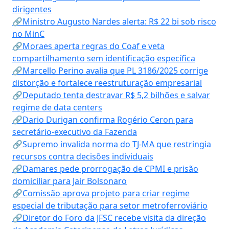
dirigentes
🔗Ministro Augusto Nardes alerta: R$ 22 bi sob risco
no MinC
🔗Moraes aperta regras do Coaf e veta
compartilhamento sem identificação específica
🔗Marcello Perino avalia que PL 3186/2025 corrige
distorção e fortalece reestruturação empresarial
🔗Deputado tenta destravar R$ 5,2 bilhões e salvar
regime de data centers
🔗Dario Durigan confirma Rogério Ceron para
secretário-executivo da Fazenda
🔗Supremo invalida norma do TJ-MA que restringia
recursos contra decisões individuais
🔗Damares pede prorrogação de CPMI e prisão
domiciliar para Jair Bolsonaro
🔗Comissão aprova projeto para criar regime
especial de tributação para setor metroferroviário
🔗Diretor do Foro da JFSC recebe visita da direção