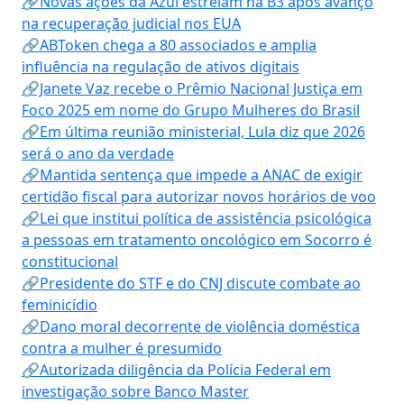
🔗Novas ações da Azul estreiam na B3 após avanço
na recuperação judicial nos EUA
🔗ABToken chega a 80 associados e amplia
influência na regulação de ativos digitais
🔗Janete Vaz recebe o Prêmio Nacional Justiça em
Foco 2025 em nome do Grupo Mulheres do Brasil
🔗Em última reunião ministerial, Lula diz que 2026
será o ano da verdade
🔗Mantida sentença que impede a ANAC de exigir
certidão fiscal para autorizar novos horários de voo
🔗Lei que institui política de assistência psicológica
a pessoas em tratamento oncológico em Socorro é
constitucional
🔗Presidente do STF e do CNJ discute combate ao
feminicídio
🔗Dano moral decorrente de violência doméstica
contra a mulher é presumido
🔗Autorizada diligência da Polícia Federal em
investigação sobre Banco Master