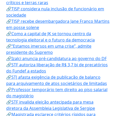
críticos e terras raras
🔗TJSP considera nula inclusão de funcionário em
sociedade
🔗TJSP recebe desembargadora Jane Franco Martins
em posse solene
🔗Como a capital de JK se tornou centro da
tecnologia eleitoral e o futuro da democracia
🔗“Estamos imersos em uma crise”, admite
presidente do Supremo
🔗Izalci anuncia pré-candidatura ao governo do DF
🔗STF autoriza liberação de R$ 3,7 bi de precatórios
do Fundef a estados
🔗STJ afasta exigência de publicação de balanço
para arquivamento de atos societários de limitadas
🔗Professor temporário tem direito ao piso salarial
do magistério
🔗STF invalida eleição antecipada para mesa
diretora da Assembleia Legislativa de Sergipe
🔗Magistrada esclarece critérios rígidos para