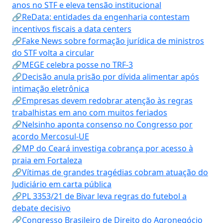
anos no STF e eleva tensão institucional
🔗ReData: entidades da engenharia contestam
incentivos fiscais a data centers
🔗Fake News sobre formação jurídica de ministros
do STF volta a circular
🔗MEGE celebra posse no TRF-3
🔗Decisão anula prisão por dívida alimentar após
intimação eletrônica
🔗Empresas devem redobrar atenção às regras
trabalhistas em ano com muitos feriados
🔗Nelsinho aponta consenso no Congresso por
acordo Mercosul-UE
🔗MP do Ceará investiga cobrança por acesso à
praia em Fortaleza
🔗Vítimas de grandes tragédias cobram atuação do
Judiciário em carta pública
🔗PL 3353/21 de Bivar leva regras do futebol a
debate decisivo
🔗Congresso Brasileiro de Direito do Agronegócio