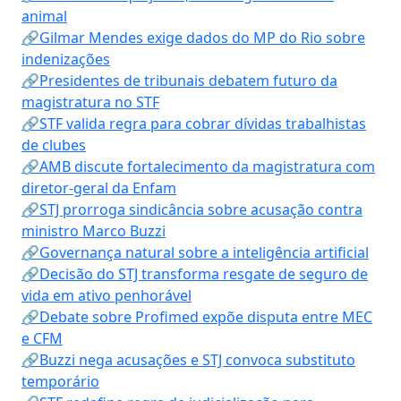
animal
🔗Gilmar Mendes exige dados do MP do Rio sobre
indenizações
🔗Presidentes de tribunais debatem futuro da
magistratura no STF
🔗STF valida regra para cobrar dívidas trabalhistas
de clubes
🔗AMB discute fortalecimento da magistratura com
diretor-geral da Enfam
🔗STJ prorroga sindicância sobre acusação contra
ministro Marco Buzzi
🔗Governança natural sobre a inteligência artificial
🔗Decisão do STJ transforma resgate de seguro de
vida em ativo penhorável
🔗Debate sobre Profimed expõe disputa entre MEC
e CFM
🔗Buzzi nega acusações e STJ convoca substituto
temporário