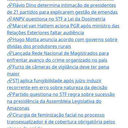
🔗Flávio Dino determina intimação de presidentes
de 21 partidos para explicarem gestão de emendas
🔗ANPV questiona no STF a Lei da Dosimetria
🔗Marcel van Hattem aciona PGR após ministro das
Relações Exteriores faltar audiência
🔗Hugo Motta anuncia acordo com governo sobre
dívidas dos produtores rurais
🔗Lançada Rede Nacional de Magistrados para
enfrentar avanço do crime organizado no país
🔗Furto de câmeras de vigilância deve ter pena
maior
🔗STJ aplica fungibilidade após juízo induzir
recorrente em erro sobre natureza da decisão
🔗Partido questiona no STF regra sobre sucessão
na presidência da Assembleia Legislativa do
Amazonas
🔗Cirurgia de feminização facial no processo
transexualizador é de cobertura obrigatória pelos