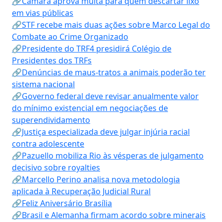
🔗Câmara aprova multa para quem descartar lixo
em vias públicas
🔗STF recebe mais duas ações sobre Marco Legal do
Combate ao Crime Organizado
🔗Presidente do TRF4 presidirá Colégio de
Presidentes dos TRFs
🔗Denúncias de maus-tratos a animais poderão ter
sistema nacional
🔗Governo federal deve revisar anualmente valor
do mínimo existencial em negociações de
superendividamento
🔗Justiça especializada deve julgar injúria racial
contra adolescente
🔗Pazuello mobiliza Rio às vésperas de julgamento
decisivo sobre royalties
🔗Marcello Perino analisa nova metodologia
aplicada à Recuperação Judicial Rural
🔗Feliz Aniversário Brasília
🔗Brasil e Alemanha firmam acordo sobre minerais