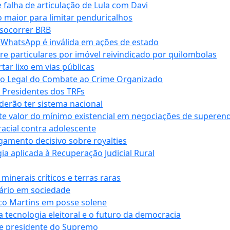
falha de articulação de Lula com Davi
 maior para limitar penduricalhos
 socorrer BRB
r WhatsApp é inválida em ações de estado
tre particulares por imóvel reivindicado por quilombolas
r lixo em vias públicas
co Legal do Combate ao Crime Organizado
e Presidentes dos TRFs
erão ter sistema nacional
te valor do mínimo existencial em negociações de superen
 racial contra adolescente
lgamento decisivo sobre royalties
a aplicada à Recuperação Judicial Rural
inerais críticos e terras raras
nário em sociedade
co Martins em posse solene
 tecnologia eleitoral e o futuro da democracia
te presidente do Supremo