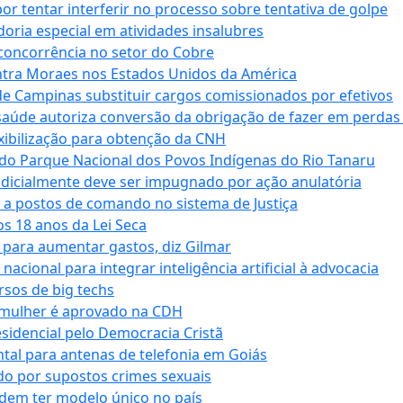
tentar interferir no processo sobre tentativa de golpe
oria especial em atividades insalubres
 concorrência no setor do Cobre
tra Moraes nos Estados Unidos da América
e Campinas substituir cargos comissionados por efetivos
saúde autoriza conversão da obrigação de fazer em perdas
xibilização para obtenção da CNH
do Parque Nacional dos Povos Indígenas do Rio Tanaru
dicialmente deve ser impugnado por ação anulatória
 a postos de comando no sistema de Justiça
s 18 anos da Lei Seca
para aumentar gastos, diz Gilmar
cional para integrar inteligência artificial à advocacia
sos de big techs
 mulher é aprovado na CDH
esidencial pelo Democracia Cristã
tal para antenas de telefonia em Goiás
o por supostos crimes sexuais
dem ter modelo único no país