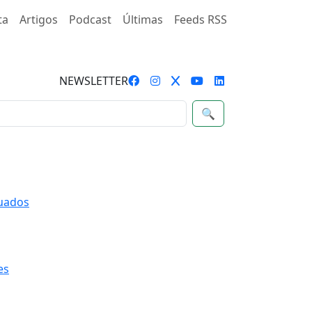
ta
Artigos
Podcast
Últimas
Feeds RSS
NEWSLETTER
🔍
quados
es