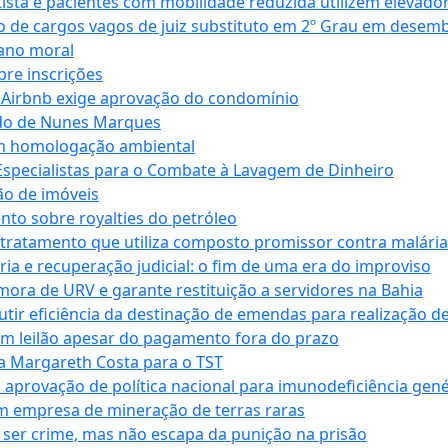
ta e pacientes com mobilidade reduzida utilizem elevado
 de cargos vagos de juiz substituto em 2º Grau em desem
dano moral
bre inscrições
 Airbnb exige aprovação do condomínio
ndo de Nunes Marques
m homologação ambiental
Especialistas para o Combate à Lavagem de Dinheiro
ão de imóveis
nto sobre royalties do petróleo
ratamento que utiliza composto promissor contra malária 
ia e recuperação judicial: o fim de uma era do improviso
 mora de URV e garante restituição a servidores na Bahia
tir eficiência da destinação de emendas para realização de 
em leilão apesar do pagamento fora do prazo
 Margareth Costa para o TST
provação de política nacional para imunodeficiência gené
m empresa de mineração de terras raras
 ser crime, mas não escapa da punição na prisão