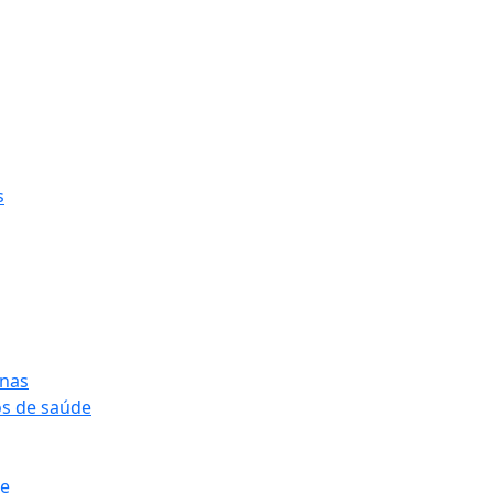
s
onas
os de saúde
pe