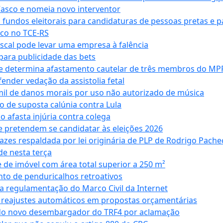
Vasco e nomeia novo interventor
 fundos eleitorais para candidaturas de pessoas pretas e 
co no TCE-RS
iscal pode levar uma empresa à falência
ara publicidade das bets
 e determina afastamento cautelar de três membros do MP
nder vedação da assistolia fetal
mil de danos morais por uso não autorizado de música
o de suposta calúnia contra Lula
o afasta injúria contra colega
 pretendem se candidatar às eleições 2026
azes respaldada por lei originária de PLP de Rodrigo Pache
e nesta terça
 de imóvel com área total superior a 250 m²
to de penduricalhos retroativos
a regulamentação do Marco Civil da Internet
va reajustes automáticos em propostas orçamentárias
ado novo desembargador do TRF4 por aclamação