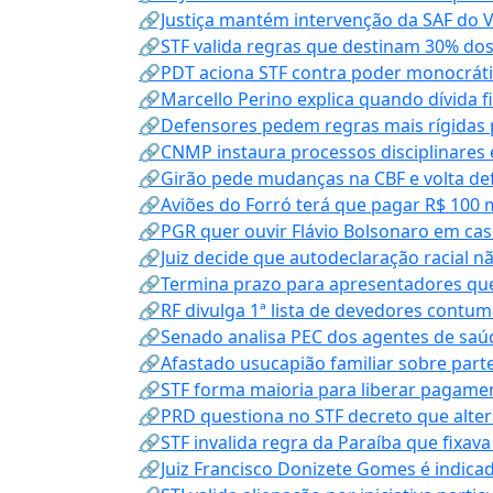
🔗Justiça mantém intervenção da SAF do 
🔗STF valida regras que destinam 30% dos
🔗PDT aciona STF contra poder monocráti
🔗Marcello Perino explica quando dívida f
🔗Defensores pedem regras mais rígidas p
🔗CNMP instaura processos disciplinares
🔗Girão pede mudanças na CBF e volta defe
🔗Aviões do Forró terá que pagar R$ 100 
🔗PGR quer ouvir Flávio Bolsonaro em cas
🔗Juiz decide que autodeclaração racial nã
🔗Termina prazo para apresentadores que
🔗RF divulga 1ª lista de devedores contum
🔗Senado analisa PEC dos agentes de saúd
🔗Afastado usucapião familiar sobre parte
🔗STF forma maioria para liberar pagamen
🔗PRD questiona no STF decreto que alter
🔗STF invalida regra da Paraíba que fixa
🔗Juiz Francisco Donizete Gomes é indic