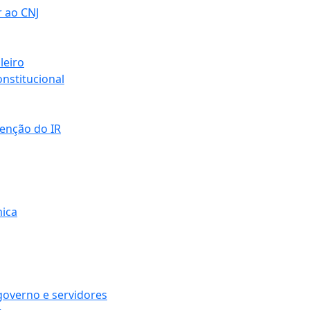
r ao CNJ
leiro
nstitucional
senção do IR
mica
governo e servidores