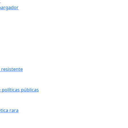
r
bargador
resistente
políticas públicas
tica rara