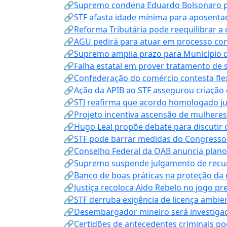
🔗Supremo condena Eduardo Bolsonaro por 
🔗STF afasta idade mínima para aposentad
🔗Reforma Tributária pode reequilibrar a
🔗AGU pedirá para atuar em processo con
🔗Supremo amplia prazo para Município d
🔗Falha estatal em prover tratamento de 
🔗Confederação do comércio contesta fle
🔗Ação da APIB ao STF assegurou criação 
🔗STJ reafirma que acordo homologado ju
🔗Projeto incentiva ascensão de mulheres
🔗Hugo Leal propõe debate para discutir o
🔗STF pode barrar medidas do Congresso 
🔗Conselho Federal da OAB anuncia plano na
🔗Supremo suspende julgamento de recur
🔗Banco de boas práticas na proteção da
🔗Justiça recoloca Aldo Rebelo no jogo pr
🔗STF derruba exigência de licença ambien
🔗Desembargador mineiro será investigad
🔗Certidões de antecedentes criminais po