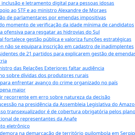
e inclusão e letramento digital para pessoas idosas
apoio ao STF e ao ministro Alexandre de Moraes
ção de parlamentares por emendas impositivas
 do momento de verificação da idade mínima de candidatos
a ofensiva para resgatar as hidrovias do Sul
 fortalece gestão pública e valoriza funções estratégicas
n não se equipara inscrição em cadastro de inadimplentes
sidentes de 21 partidos para explicarem gestão de emenda
ria
stro das Relações Exteriores faltar audiência
 sobre dívidas dos produtores rurais
para enfrentar avanço do crime organizado no país
 pena maior
zir recorrente em erro sobre natureza da decisão
ucessão na presidência da Assembleia Legislativa do Amaz
sso transexualizador é de cobertura obrigatória pelos plan
ucional de representantes da Anafe
to eletrônico
 demora na demarcação de território quilombola em Sergi