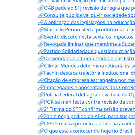
🔗STJ valida alienação por iniciativa parti
🔗OAB pede ao STJ revisão de regra que 
🔗Consulta pública vai ouvir sociedade s
🔗A aplicação das legislações na educação 
🔗Marcello Perino alerta produtores rurai
🔗Evento discute nesta sexta os impactos 
🔗Revogada liminar que mantinha a Suzan
🔗Partido Solidariedade questiona criaç
🔗Desvendando a Complexidade das Estrutu
🔗Gilmar Mendes determina retirada da su
🔗Fachin destaca trajetória instituciona
🔗Citação de empresa estrangeira por mei
🔗Empregados e aposentados dos Correios c
🔗Polícia Federal deflagra nova fase da 
🔗PGR se manifesta contra revisão da co
🔗2ª Turma do STF confirma prisão prevent
🔗Zanin nega pedido da ABAC para suspen
🔗CESTF realiza primeira audiência acadê
🔗O que está acontecendo hoje no Brasil