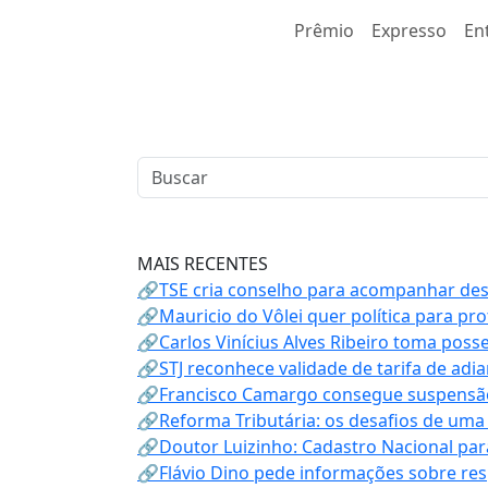
Prêmio
Expresso
En
MAIS RECENTES
🔗TSE cria conselho para acompanhar desin
🔗Mauricio do Vôlei quer política para p
🔗Carlos Vinícius Alves Ribeiro toma poss
🔗STJ reconhece validade de tarifa de adi
🔗Francisco Camargo consegue suspensão
🔗Reforma Tributária: os desafios de uma
🔗Doutor Luizinho: Cadastro Nacional par
🔗Flávio Dino pede informações sobre re