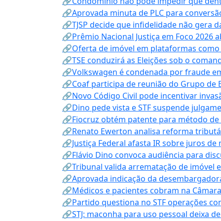
🔗Condomínio não pode impedir que dentis
🔗Aprovada minuta de PLC para conversão
🔗TJSP decide que infidelidade não gera 
🔗Prêmio Nacional Justiça em Foco 2026 a
🔗Oferta de imóvel em plataformas como
🔗TSE conduzirá as Eleições sob o coma
🔗Volkswagen é condenada por fraude e
🔗Coaf participa de reunião do Grupo de 
🔗Novo Código Civil pode incentivar invas
🔗Dino pede vista e STF suspende julgame
🔗Fiocruz obtém patente para método de t
🔗Renato Ewerton analisa reforma tributár
🔗Justiça Federal afasta IR sobre juros de
🔗Flávio Dino convoca audiência para discu
🔗Tribunal valida arrematação de imóvel 
🔗Aprovada indicação da desembargadora
🔗Médicos e pacientes cobram na Câmara a
🔗Partido questiona no STF operações co
🔗STJ: maconha para uso pessoal deixa de