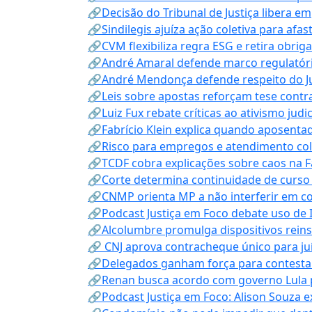
🔗Decisão do Tribunal de Justiça libera 
🔗Sindilegis ajuíza ação coletiva para afa
🔗CVM flexibiliza regra ESG e retira obrig
🔗André Amaral defende marco regulatório 
🔗André Mendonça defende respeito do Judi
🔗Leis sobre apostas reforçam tese contra
🔗Luiz Fux rebate críticas ao ativismo judi
🔗Fabrício Klein explica quando aposenta
🔗Risco para empregos e atendimento col
🔗TCDF cobra explicações sobre caos na F
🔗Corte determina continuidade de curso
🔗CNMP orienta MP a não interferir em co
🔗Podcast Justiça em Foco debate uso de IA
🔗Alcolumbre promulga dispositivos rein
🔗 CNJ aprova contracheque único para juí
🔗Delegados ganham força para contestar 
🔗Renan busca acordo com governo Lula p
🔗Podcast Justiça em Foco: Alison Souza e