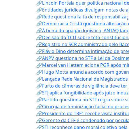
🔗Lincoln Portela quer política nacional d
🔗Entidades jurídicas divulgam notas de 
🔗Rede questiona falta de responsabiliza
🔗Democracia Cristã questiona alteração
🔗À beira do apagão logístico, ANTAQ lanç
🔗Decisão do TCU sobre teto constitucional
🔗Registro no SCR administrado pelo Bace
🔗Flávio Dino determina intimação de pre
🔗ANPV questiona no STF a Lei da Dosimet
🔗Marcel van Hattem aciona PGR após mini
🔗Hugo Motta anuncia acordo com governo
🔗Lançada Rede Nacional de Magistrados 
🔗Furto de câmeras de vigilância deve ter
🔗STJ aplica fungibilidade após juízo indu
🔗Partido questiona no STF regra sobre s
🔗Cirurgia de feminização facial no proce
🔗Presidente do TRF1 recebe visita instit
🔗Gerente da CEF é condenado por pecula
🔗STJ reconhece dano moral coletivo pela