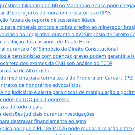
empréstimo bilionário do BB no Maranhão e caso pode chega
star IR sobre juros de mora em precatórios e RPVs
ação futura de reporte de sustentabilidade
para minerais críticos e cobra crédito ao minerador brasi
ciário ao Legislativo durante o XVI Simpósio de Direito Co
 proibição dos cassinos, diz Paulo Horn
cial durante o 16º Simpósio de Direito Constitucional
dos e pensionistas com doenças graves podem garantir a i
oca teto dos exames da CNH sob análise do TCDF
armácia de Alto Custo
 de medicina para turma extra do Pronera em Caruaru (PE)
ntratos de honorários advocatícios
 no Judiciário e alerta para riscos de manipulação algorít
seridos na LDO pelo Congresso
zes de todo o país
decisões judiciais durante investigações
ara destravar financiamento ao agro
xplica por que o PL 1893/2026 pode mudar a relação entre 