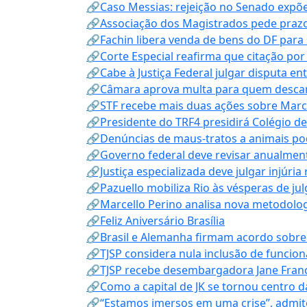
🔗Caso Messias: rejeição no Senado expõe 
🔗Associação dos Magistrados pede prazo
🔗Fachin libera venda de bens do DF para
🔗Corte Especial reafirma que citação po
🔗Cabe à Justiça Federal julgar disputa en
🔗Câmara aprova multa para quem descarta
🔗STF recebe mais duas ações sobre Mar
🔗Presidente do TRF4 presidirá Colégio d
🔗Denúncias de maus-tratos a animais pod
🔗Governo federal deve revisar anualmen
🔗Justiça especializada deve julgar injúria
🔗Pazuello mobiliza Rio às vésperas de ju
🔗Marcello Perino analisa nova metodologi
🔗Feliz Aniversário Brasília
🔗Brasil e Alemanha firmam acordo sobre m
🔗TJSP considera nula inclusão de funcio
🔗TJSP recebe desembargadora Jane Fran
🔗Como a capital de JK se tornou centro da
🔗“Estamos imersos em uma crise”, admi