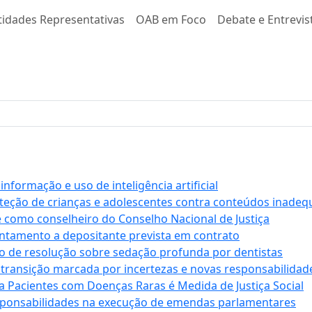
tidades Representativas
OAB em Foco
Debate e Entrevis
formação e uso de inteligência artificial
roteção de crianças e adolescentes contra conteúdos inade
e como conselheiro do Conselho Nacional de Justiça
antamento a depositante prevista em contrato
 de resolução sobre sedação profunda por dentistas
 transição marcada por incertezas e novas responsabilidad
a Pacientes com Doenças Raras é Medida de Justiça Social
sponsabilidades na execução de emendas parlamentares