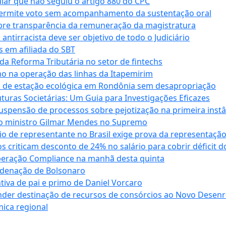
cular que não seguiu o artigo 880 do CPC
permite voto sem acompanhamento da sustentação oral
obre transparência da remuneração da magistratura
antirracista deve ser objetivo de todo o Judiciário
s em afiliada do SBT
da Reforma Tributária no setor de fintechs
o na operação das linhas da Itapemirim
ão de estação ecológica em Rondônia sem desapropriação
ras Societárias: Um Guia para Investigações Eficazes
spensão de processos sobre pejotização na primeira instâ
l do ministro Gilmar Mendes no Supremo
o de representante no Brasil exige prova da representaçã
riticam desconto de 24% no salário para cobrir déficit do
Operação Compliance na manhã desta quinta
ndenação de Bolsonaro
iva de pai e primo de Daniel Vorcaro
der destinação de recursos de consórcios ao Novo Desenro
mica regional