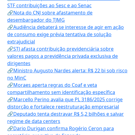
STF contribuições ao Sesc e ao Senac
🔗Nota do CNJ sobre afastamento de
desembargador do TJMG
🔗Audiência debaterá se interesse de agir em ação
de consumo exige prévia tentativa de solução
extrajudicial
🔗STJ afasta contribuição previdenciária sobre
valores pagos a previdência privada exclusiva de
dirigentes
🔗Ministro Augusto Nardes alerta: R$ 22 bi sob risco
no MinC
🔗Moraes aperta regras do Coaf e veta
compartilhamento sem identificação específica
🔗Marcello Perino avalia que PL 3186/2025 corrige
distorção e fortalece reestruturação empresarial
🔗Deputado tenta destravar R$ 5,2 bilhões e salvar
regime de data centers
🔗Dario Durigan confirma Rogério Ceron para