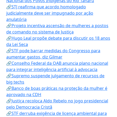
Nacional dos Povos Indígenas do Rio Tanaru
🔗STJ reafirma que acordo homologado
judicialmente deve ser impugnado por ação
anulatória
🔗Projeto incentiva ascensão de mulheres a postos
de comando no sistema de Justiça
🔗Hugo Leal propõe debate para discutir os 18 anos
da Lei Seca
🔗STF pode barrar medidas do Congresso para
aumentar gastos, diz Gilmar
🔗Conselho Federal da OAB anuncia plano nacional
para integrar inteligência artificial à advocacia
🔗Supremo suspende julgamento de recursos de
big techs
🔗Banco de boas práticas na proteção da mulher é
aprovado na CDH
🔗Justiça recoloca Aldo Rebelo no jogo presidencial
pelo Democracia Cristã
🔗STF derruba exigência de licença ambiental para