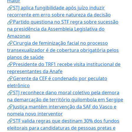
maior
🔗STJ aplica fungibilidade após juízo induzir
recorrente em erro sobre natureza da decisão
🔗Partido questiona no STF regra sobre sucessão
na presidência da Assembleia Legislativa do
Amazonas
🔗Cirurgia de feminização facial no processo
transexualizador é de cobertura obrigatória pelos
planos de saúde
🔗Presidente do TRF1 recebe visita institucional de
representantes da Anafe
🔗Gerente da CEF é condenado por peculato
eletrônico
🔗STJ reconhece dano moral coletivo pela demora
na demarcação de território quilombola em Sergipe
🔗Justiça mantém intervenção da SAF do Vasco e
nomeia novo interventor
🔗STF valida regras que destinam 30% dos fundos
eleitorais para candidaturas de pessoas pretas e