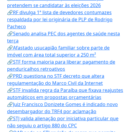
pretendem se candidatar às eleições 2026
🔗RF divulga 1ª lista de devedores contumazes
respaldada por lei originária de PLP de Rodrigo
Pacheco
🔗Senado analisa PEC dos agentes de saúde nesta
terça
🔗Afastado usucapião familiar sobre parte de
imóvel com área total superior a 250 m²
🔗STF forma maioria para liberar pagamento de
penduricalhos retroativos
🔗PRD questiona no STF decreto que altera
regulamentação do Marco Civil da Internet
🔗STF invalida regra da Paraíba que fixava reajustes
automáticos em propostas orçamentárias
🔗Juiz Francisco Donizete Gomes é indicado novo
desembargador do TRF4 por aclamação
🔗STJ valida alienação por iniciativa particular que
não seguiu o artigo 880 do CPC