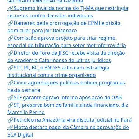
secretário-executivo da Fazenda
🔗Supremo invalida norma do TJ-MA que restringia
recursos contra decisões individuais
🔗Damares pede prorrogação de CPMI e prisão
domiciliar para Jair Bolsonaro
🔗Comissão aprova projeto para criar regime
especial de tributação para setor metroferroviário
🔗Diretor do Foro da JFSC recebe visita da direção
da Academia Catarinense de Letras Jurídicas
🔗STF, PF, BC, e BNDES articulam estratégia
institucional contra crime organizado
🔗Cinco agremiações políticas exibem programas
nesta semana
🔗STF garante agravo interno após ação da OAB
🔗STJ preserva bem de família ainda financiado, diz
Marcello Perino
🔗Petróleo na Amazônia vira disputa judicial no Pará
🔗Motta destaca papel da Câmara na aprovação do
ECA Digital