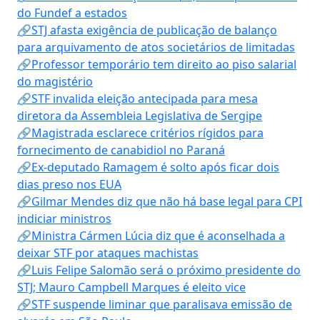
do Fundef a estados
🔗STJ afasta exigência de publicação de balanço
para arquivamento de atos societários de limitadas
🔗Professor temporário tem direito ao piso salarial
do magistério
🔗STF invalida eleição antecipada para mesa
diretora da Assembleia Legislativa de Sergipe
🔗Magistrada esclarece critérios rígidos para
fornecimento de canabidiol no Paraná
🔗Ex-deputado Ramagem é solto após ficar dois
dias preso nos EUA
🔗Gilmar Mendes diz que não há base legal para CPI
indiciar ministros
🔗Ministra Cármen Lúcia diz que é aconselhada a
deixar STF por ataques machistas
🔗Luis Felipe Salomão será o próximo presidente do
STJ; Mauro Campbell Marques é eleito vice
🔗STF suspende liminar que paralisava emissão de