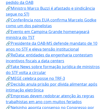
pedido da OAB
🔗Ministro Marco Buzzi é afastado e sindicância
segue no STJ
🔗Conferência nos EUA confirma Marcelo Godke
como um dos painelistas
🔗Evento em Campina Grande homenageará
ministra do TST
🔗Presidente da OAB-MS defende mandato de 10
anos no STF e eleva tensão institucional
🔗ReData: entidades da engenharia contestam
incentivos fiscais a data centers
🔗Fake News sobre formação jurídica de ministros
do STF volta a circular
🔗MEGE celebra posse no TRF-3
🔗Decisão anula prisão por dívida alimentar após
intimação eletrônica
🔗Empresas devem redobrar atenção às regras
trabalhistas em ano com muitos feriados
🔗Nelsinho aponta consenso no Congresso por