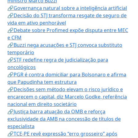
ministro Marco Buzzi
🔗Governança natural sobre a inteligência artificial
🔗Decisão do STJ transforma resgate de seguro de
vida em ativo penhorável
🔗Debate sobre Profimed expõe disputa entre MEC
e CFM
🔗Buzzi nega acusações e STJ convoca substituto
temporário
🔗STF redefine regra de judicialização para
oncológicos
🔗PGR é contra domiciliar para Bolsonaro e afirma
que Papudinha tem estrutura
🔗Decisões sem método elevam o risco jurídico e
encarecem o capital, diz Marcelo Godke, referência
nacional em direito societário
🔗Justiça barra atuação da OMB e reforça
exclusividade da AMB na concessão de títulos de
especialista
🔗TCE-PE revê expressão “erro grosseiro” após