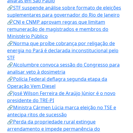
alvarás em São Paulo
🔗STF suspende análise sobre formato de eleições
suplementares para governador do Rio de Janeiro
🔗CNJ e CNMP aprovam regras que limitam
remuneração de magistrados e membros do
Ministério Público
🔗Norma que proíbe cobrança por religação de
energia no Pará é declarada inconstitucional pelo
STF
🔗Alcolumbre convoca sessão do Congresso para
analisar veto à dosimetria
🔗Polícia Federal deflagra segunda etapa da
Operação Vem Diesel
🔗José Wilson Ferreira de Araújo Júnior é o novo
presidente do TRE-PI
🔗Ministra Cármen Lúcia marca eleição no TSE e
antecipa ritos de sucessão
🔗Perda da propriedade rural extingue
arrendamento e impede permanência do