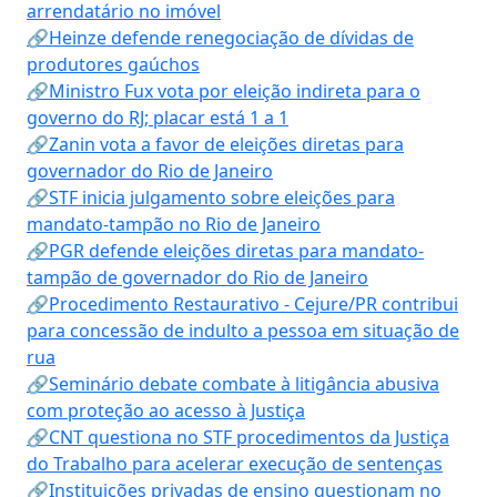
arrendatário no imóvel
🔗Heinze defende renegociação de dívidas de
produtores gaúchos
🔗Ministro Fux vota por eleição indireta para o
governo do RJ; placar está 1 a 1
🔗Zanin vota a favor de eleições diretas para
governador do Rio de Janeiro
🔗STF inicia julgamento sobre eleições para
mandato-tampão no Rio de Janeiro
🔗PGR defende eleições diretas para mandato-
tampão de governador do Rio de Janeiro
🔗Procedimento Restaurativo - Cejure/PR contribui
para concessão de indulto a pessoa em situação de
rua
🔗Seminário debate combate à litigância abusiva
com proteção ao acesso à Justiça
🔗CNT questiona no STF procedimentos da Justiça
do Trabalho para acelerar execução de sentenças
🔗Instituições privadas de ensino questionam no