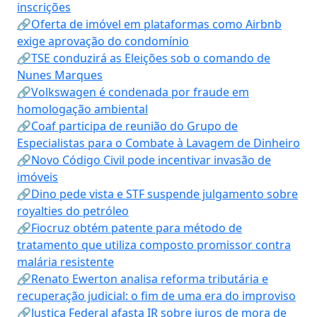
inscrições
🔗Oferta de imóvel em plataformas como Airbnb
exige aprovação do condomínio
🔗TSE conduzirá as Eleições sob o comando de
Nunes Marques
🔗Volkswagen é condenada por fraude em
homologação ambiental
🔗Coaf participa de reunião do Grupo de
Especialistas para o Combate à Lavagem de Dinheiro
🔗Novo Código Civil pode incentivar invasão de
imóveis
🔗Dino pede vista e STF suspende julgamento sobre
royalties do petróleo
🔗Fiocruz obtém patente para método de
tratamento que utiliza composto promissor contra
malária resistente
🔗Renato Ewerton analisa reforma tributária e
recuperação judicial: o fim de uma era do improviso
🔗Justiça Federal afasta IR sobre juros de mora de