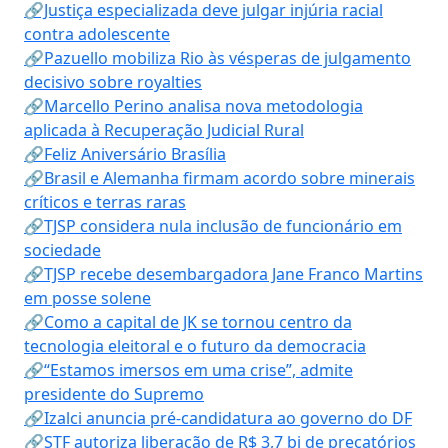
🔗Justiça especializada deve julgar injúria racial
contra adolescente
🔗Pazuello mobiliza Rio às vésperas de julgamento
decisivo sobre royalties
🔗Marcello Perino analisa nova metodologia
aplicada à Recuperação Judicial Rural
🔗Feliz Aniversário Brasília
🔗Brasil e Alemanha firmam acordo sobre minerais
críticos e terras raras
🔗TJSP considera nula inclusão de funcionário em
sociedade
🔗TJSP recebe desembargadora Jane Franco Martins
em posse solene
🔗Como a capital de JK se tornou centro da
tecnologia eleitoral e o futuro da democracia
🔗“Estamos imersos em uma crise”, admite
presidente do Supremo
🔗Izalci anuncia pré-candidatura ao governo do DF
🔗STF autoriza liberação de R$ 3,7 bi de precatórios