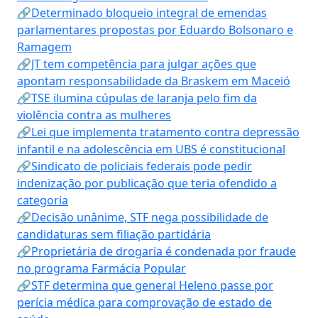
🔗Determinado bloqueio integral de emendas
parlamentares propostas por Eduardo Bolsonaro e
Ramagem
🔗JT tem competência para julgar ações que
apontam responsabilidade da Braskem em Maceió
🔗TSE ilumina cúpulas de laranja pelo fim da
violência contra as mulheres
🔗Lei que implementa tratamento contra depressão
infantil e na adolescência em UBS é constitucional
🔗Sindicato de policiais federais pode pedir
indenização por publicação que teria ofendido a
categoria
🔗Decisão unânime, STF nega possibilidade de
candidaturas sem filiação partidária
🔗Proprietária de drogaria é condenada por fraude
no programa Farmácia Popular
🔗STF determina que general Heleno passe por
perícia médica para comprovação de estado de