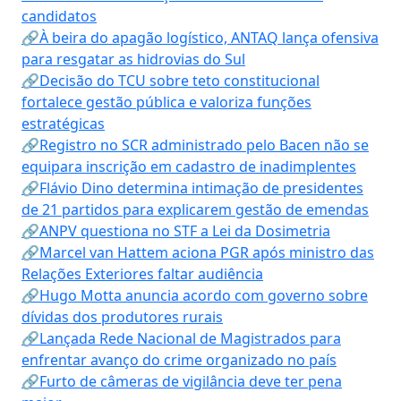
candidatos
🔗À beira do apagão logístico, ANTAQ lança ofensiva
para resgatar as hidrovias do Sul
🔗Decisão do TCU sobre teto constitucional
fortalece gestão pública e valoriza funções
estratégicas
🔗Registro no SCR administrado pelo Bacen não se
equipara inscrição em cadastro de inadimplentes
🔗Flávio Dino determina intimação de presidentes
de 21 partidos para explicarem gestão de emendas
🔗ANPV questiona no STF a Lei da Dosimetria
🔗Marcel van Hattem aciona PGR após ministro das
Relações Exteriores faltar audiência
🔗Hugo Motta anuncia acordo com governo sobre
dívidas dos produtores rurais
🔗Lançada Rede Nacional de Magistrados para
enfrentar avanço do crime organizado no país
🔗Furto de câmeras de vigilância deve ter pena