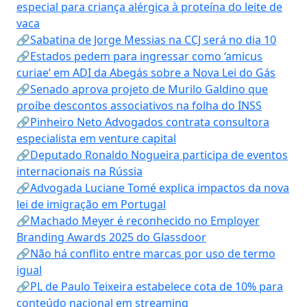
especial para criança alérgica à proteína do leite de
vaca
🔗Sabatina de Jorge Messias na CCJ será no dia 10
🔗Estados pedem para ingressar como ‘amicus
curiae’ em ADI da Abegás sobre a Nova Lei do Gás
🔗Senado aprova projeto de Murilo Galdino que
proíbe descontos associativos na folha do INSS
🔗Pinheiro Neto Advogados contrata consultora
especialista em venture capital
🔗Deputado Ronaldo Nogueira participa de eventos
internacionais na Rússia
🔗Advogada Luciane Tomé explica impactos da nova
lei de imigração em Portugal
🔗Machado Meyer é reconhecido no Employer
Branding Awards 2025 do Glassdoor
🔗Não há conflito entre marcas por uso de termo
igual
🔗PL de Paulo Teixeira estabelece cota de 10% para
conteúdo nacional em streaming