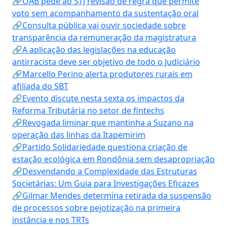
🔗OAB pede ao STJ revisão de regra que permite
voto sem acompanhamento da sustentação oral
🔗Consulta pública vai ouvir sociedade sobre
transparência da remuneração da magistratura
🔗A aplicação das legislações na educação
antirracista deve ser objetivo de todo o Judiciário
🔗Marcello Perino alerta produtores rurais em
afiliada do SBT
🔗Evento discute nesta sexta os impactos da
Reforma Tributária no setor de fintechs
🔗Revogada liminar que mantinha a Suzano na
operação das linhas da Itapemirim
🔗Partido Solidariedade questiona criação de
estação ecológica em Rondônia sem desapropriação
🔗Desvendando a Complexidade das Estruturas
Societárias: Um Guia para Investigações Eficazes
🔗Gilmar Mendes determina retirada da suspensão
de processos sobre pejotização na primeira
instância e nos TRTs