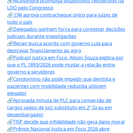
🔗Alcolumbre promulga dispositivos reinseridos na
LDO pelo Congresso
🔗 CNJ aprova contracheque único para juízes de
todo o país
🔗Delegados ganham força para contestar decisões
judiciais durante investigações
🔗Renan busca acordo com governo Lula para
destravar financiamento ao agro
🔗Podcast Justiça em Foco: Alison Souza explica por
que o PL 1893/2026 pode mudar a relação entre
governo e servidores
🔗Condomínio não pode impedir que dentista e
pacientes com mobilidade reduzida utilizem
elevador
🔗Aprovada minuta de PLC para conversão de
cargos vagos de juiz substituto em 2º Grau em
desembargador
🔗TJSP decide que infidelidade não gera dano moral
🔗Prêmio Nacional Justiça em Foco 2026 abre