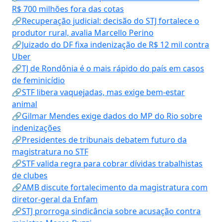
R$ 700 milhões fora das cotas
🔗Recuperação judicial: decisão do STJ fortalece o
produtor rural, avalia Marcello Perino
🔗Juizado do DF fixa indenização de R$ 12 mil contra
Uber
🔗TJ de Rondônia é o mais rápido do país em casos
de feminicídio
🔗STF libera vaquejadas, mas exige bem-estar
animal
🔗Gilmar Mendes exige dados do MP do Rio sobre
indenizações
🔗Presidentes de tribunais debatem futuro da
magistratura no STF
🔗STF valida regra para cobrar dívidas trabalhistas
de clubes
🔗AMB discute fortalecimento da magistratura com
diretor-geral da Enfam
🔗STJ prorroga sindicância sobre acusação contra