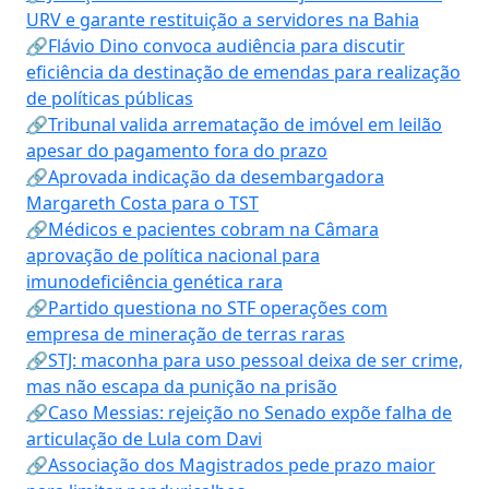
URV e garante restituição a servidores na Bahia
🔗Flávio Dino convoca audiência para discutir
eficiência da destinação de emendas para realização
de políticas públicas
🔗Tribunal valida arrematação de imóvel em leilão
apesar do pagamento fora do prazo
🔗Aprovada indicação da desembargadora
Margareth Costa para o TST
🔗Médicos e pacientes cobram na Câmara
aprovação de política nacional para
imunodeficiência genética rara
🔗Partido questiona no STF operações com
empresa de mineração de terras raras
🔗STJ: maconha para uso pessoal deixa de ser crime,
mas não escapa da punição na prisão
🔗Caso Messias: rejeição no Senado expõe falha de
articulação de Lula com Davi
🔗Associação dos Magistrados pede prazo maior