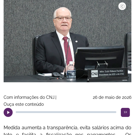
©Luiz Sil
Com informações do CNJ.|
26 de maio de 2026
Ouça este conteúdo
1x
Medida aumenta a transparência, evita salários acima do
teto e facilita a fiscalização nos pagamentos. - Os