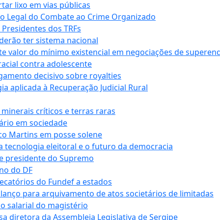
r lixo em vias públicas
co Legal do Combate ao Crime Organizado
e Presidentes dos TRFs
erão ter sistema nacional
te valor do mínimo existencial em negociações de superen
 racial contra adolescente
lgamento decisivo sobre royalties
a aplicada à Recuperação Judicial Rural
inerais críticos e terras raras
nário em sociedade
co Martins em posse solene
 tecnologia eleitoral e o futuro da democracia
te presidente do Supremo
rno do DF
recatórios do Fundef a estados
alanço para arquivamento de atos societários de limitadas
o salarial do magistério
sa diretora da Assembleia Legislativa de Sergipe