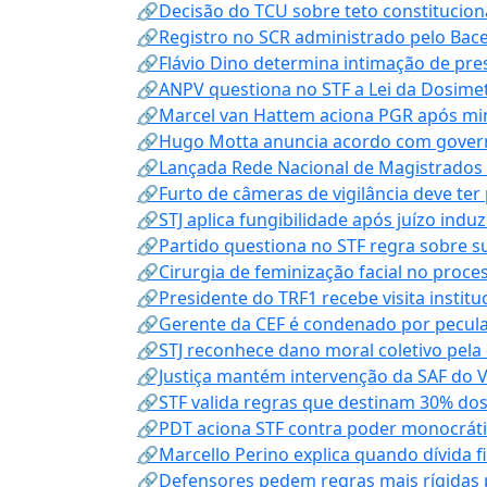
🔗Decisão do TCU sobre teto constitucional
🔗Registro no SCR administrado pelo Bace
🔗Flávio Dino determina intimação de pre
🔗ANPV questiona no STF a Lei da Dosimet
🔗Marcel van Hattem aciona PGR após mini
🔗Hugo Motta anuncia acordo com governo
🔗Lançada Rede Nacional de Magistrados 
🔗Furto de câmeras de vigilância deve ter
🔗STJ aplica fungibilidade após juízo indu
🔗Partido questiona no STF regra sobre s
🔗Cirurgia de feminização facial no proce
🔗Presidente do TRF1 recebe visita instit
🔗Gerente da CEF é condenado por pecula
🔗STJ reconhece dano moral coletivo pela
🔗Justiça mantém intervenção da SAF do 
🔗STF valida regras que destinam 30% dos
🔗PDT aciona STF contra poder monocráti
🔗Marcello Perino explica quando dívida f
🔗Defensores pedem regras mais rígidas p