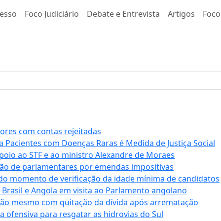
esso
Foco Judiciário
Debate e Entrevista
Artigos
Foco
stores com contas rejeitadas
a Pacientes com Doenças Raras é Medida de Justiça Social
apoio ao STF e ao ministro Alexandre de Moraes
ção de parlamentares por emendas impositivas
 do momento de verificação da idade mínima de candidatos
e Brasil e Angola em visita ao Parlamento angolano
ssão mesmo com quitação da dívida após arrematação
a ofensiva para resgatar as hidrovias do Sul