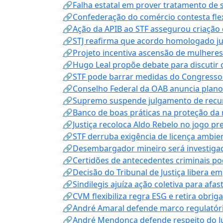
🔗Falha estatal em prover tratamento de 
🔗Confederação do comércio contesta fle
🔗Ação da APIB ao STF assegurou criação 
🔗STJ reafirma que acordo homologado ju
🔗Projeto incentiva ascensão de mulheres
🔗Hugo Leal propõe debate para discutir o
🔗STF pode barrar medidas do Congresso 
🔗Conselho Federal da OAB anuncia plano na
🔗Supremo suspende julgamento de recur
🔗Banco de boas práticas na proteção da
🔗Justiça recoloca Aldo Rebelo no jogo pr
🔗STF derruba exigência de licença ambien
🔗Desembargador mineiro será investigad
🔗Certidões de antecedentes criminais po
🔗Decisão do Tribunal de Justiça libera 
🔗Sindilegis ajuíza ação coletiva para afa
🔗CVM flexibiliza regra ESG e retira obrig
🔗André Amaral defende marco regulatório 
🔗André Mendonça defende respeito do Judi