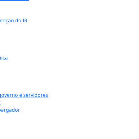
senção do IR
mica
governo e servidores
r
bargador