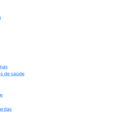
s
onas
os de saúde
pe
pardas