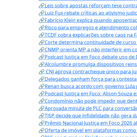
🔗Leis sobre apostas reforçam tese contra
🔗Luiz Fux rebate críticas ao ativismo judi
🔗Fabrício Klein explica quando aposenta
🔗Risco para empregos e atendimento col
🔗TCDF cobra explicações sobre caos na F
🔗Corte determina continuidade de curso
🔗CNMP orienta MP a não interferir em co
🔗Podcast Justiça em Foco debate uso de IA
🔗Alcolumbre promulga dispositivos rein
🔗 CNJ aprova contracheque único para juí
🔗Delegados ganham força para contestar 
🔗Renan busca acordo com governo Lula p
🔗Podcast Justiça em Foco: Alison Souza e
🔗Condomínio não pode impedir que dentis
🔗Aprovada minuta de PLC para conversão
🔗TJSP decide que infidelidade não gera 
🔗Prêmio Nacional Justiça em Foco 2026 a
🔗Oferta de imóvel em plataformas como