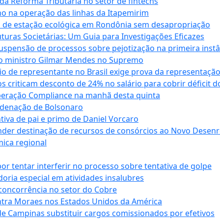
da Reforma Tributária no setor de fintechs
o na operação das linhas da Itapemirim
ão de estação ecológica em Rondônia sem desapropriação
ras Societárias: Um Guia para Investigações Eficazes
spensão de processos sobre pejotização na primeira instâ
l do ministro Gilmar Mendes no Supremo
o de representante no Brasil exige prova da representaçã
riticam desconto de 24% no salário para cobrir déficit do
Operação Compliance na manhã desta quinta
ndenação de Bolsonaro
iva de pai e primo de Daniel Vorcaro
der destinação de recursos de consórcios ao Novo Desenro
mica regional
tentar interferir no processo sobre tentativa de golpe
oria especial em atividades insalubres
 concorrência no setor do Cobre
tra Moraes nos Estados Unidos da América
e Campinas substituir cargos comissionados por efetivos