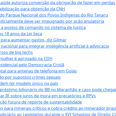
saúde autoriza conversão da obrigação de fazer em perdas
xibilização para obtenção da CNH
do Parque Nacional dos Povos Indígenas do Rio Tanaru
dicialmente deve ser impugnado por ação anulatória
 a postos de comando no sistema de Justiça
s 18 anos da Lei Seca
para aumentar gastos, diz Gilmar
cional para integrar inteligência artificial à advocacia
sos de big techs
 mulher é aprovado na CDH
esidencial pelo Democracia Cristã
tal para antenas de telefonia em Goiás
o por supostos crimes sexuais
dem ter modelo único no país
empréstimo bilionário do BB no Maranhão e caso pode chega
star IR sobre juros de mora em precatórios e RPVs
ação futura de reporte de sustentabilidade
para minerais críticos e cobra crédito ao minerador brasi
ciário ao Legislativo durante o XVI Simpósio de Direito Co