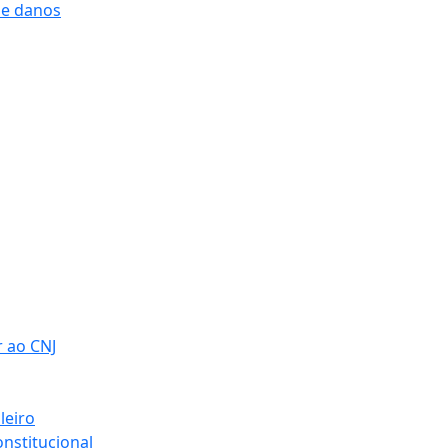
 e danos
r ao CNJ
leiro
nstitucional