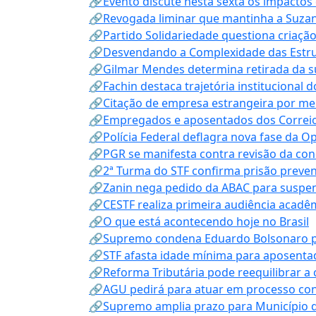
🔗Evento discute nesta sexta os impactos 
🔗Revogada liminar que mantinha a Suzan
🔗Partido Solidariedade questiona criaç
🔗Desvendando a Complexidade das Estrutu
🔗Gilmar Mendes determina retirada da su
🔗Fachin destaca trajetória instituciona
🔗Citação de empresa estrangeira por mei
🔗Empregados e aposentados dos Correios c
🔗Polícia Federal deflagra nova fase da 
🔗PGR se manifesta contra revisão da co
🔗2ª Turma do STF confirma prisão prevent
🔗Zanin nega pedido da ABAC para suspen
🔗CESTF realiza primeira audiência acadê
🔗O que está acontecendo hoje no Brasil
🔗Supremo condena Eduardo Bolsonaro por 
🔗STF afasta idade mínima para aposentad
🔗Reforma Tributária pode reequilibrar a
🔗AGU pedirá para atuar em processo con
🔗Supremo amplia prazo para Município d