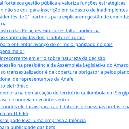
 fortalece gestão pública e valoriza funções estratégicas
n não se equipara inscrição em cadastro de inadimplentes
sidentes de 21 partidos para explicarem gestão de emenda
ria
stro das Relações Exteriores faltar audiência
 sobre dívidas dos produtores rurais
para enfrentar avanço do crime organizado no país
 pena maior
zir recorrente em erro sobre natureza da decisão
ucessão na presidência da Assembleia Legislativa do Amaz
sso transexualizador é de cobertura obrigatória pelos plan
ucional de representantes da Anafe
to eletrônico
 demora na demarcação de território quilombola em Sergi
Vasco e nomeia novo interventor
 fundos eleitorais para candidaturas de pessoas pretas e 
co no TCE-RS
iscal pode levar uma empresa à falência
ara publicidade das bets