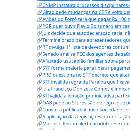
🔗CNMP instaura processos disciplinares
🔗Girão pede mudanças na CBF e volta defe
🔗Aviões do Forró terá que pagar R$ 100 
🔗PGR quer ouvir Flávio Bolsonaro em cas
🔗Juiz decide que autodeclaração racial nã
🔗Termina prazo para apresentadores que
🔗RF divulga 1ª lista de devedores contum
🔗Senado analisa PEC dos agentes de saúd
🔗Afastado usucapião familiar sobre parte
🔗STF forma maioria para liberar pagamen
🔗PRD questiona no STF decreto que alter
🔗STF invalida regra da Paraíba que fixa
🔗Juiz Francisco Donizete Gomes é indic
🔗STJ valida alienação por iniciativa parti
🔗OAB pede ao STJ revisão de regra que 
🔗Consulta pública vai ouvir sociedade s
🔗A aplicação das legislações na educação 
🔗Marcello Perino alerta produtores rurai