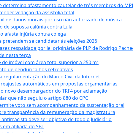
 e determina afastamento cautelar de três membros do MP
nder vedação da assistolia fetal
mil de danos morais por uso não autorizado de música
o de suposta calúnia contra Lula
o afasta injúria contra colega
 pretendem se candidatar às eleições 2026
azes respaldada por lei originária de PLP de Rodrigo Pache
e nesta terça
 de imóvel com área total superior a 250 m²
to de penduricalhos retroativos
a regulamentação do Marco Civil da Internet
va reajustes automáticos em propostas orçamentárias
ado novo desembargador do TRF4 por aclamação
cular que não seguiu o artigo 880 do CPC
permite voto sem acompanhamento da sustentação oral
obre transparência da remuneração da magistratura
antirracista deve ser objetivo de todo o Judiciário
s em afiliada do SBT