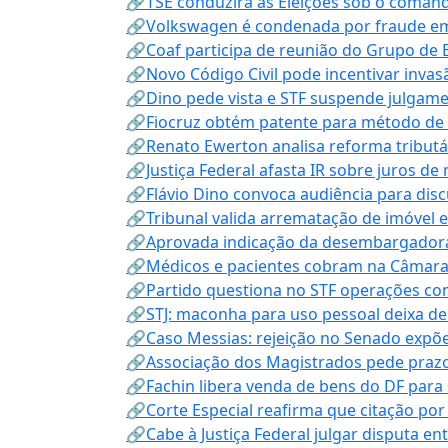
🔗TSE conduzirá as Eleições sob o coma
🔗Volkswagen é condenada por fraude e
🔗Coaf participa de reunião do Grupo de 
🔗Novo Código Civil pode incentivar invas
🔗Dino pede vista e STF suspende julgame
🔗Fiocruz obtém patente para método de t
🔗Renato Ewerton analisa reforma tributár
🔗Justiça Federal afasta IR sobre juros de
🔗Flávio Dino convoca audiência para discu
🔗Tribunal valida arrematação de imóvel 
🔗Aprovada indicação da desembargadora
🔗Médicos e pacientes cobram na Câmara a
🔗Partido questiona no STF operações co
🔗STJ: maconha para uso pessoal deixa de
🔗Caso Messias: rejeição no Senado expõe 
🔗Associação dos Magistrados pede prazo
🔗Fachin libera venda de bens do DF para
🔗Corte Especial reafirma que citação po
🔗Cabe à Justiça Federal julgar disputa en