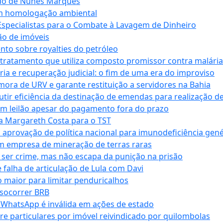
ndo de Nunes Marques
m homologação ambiental
Especialistas para o Combate à Lavagem de Dinheiro
ão de imóveis
nto sobre royalties do petróleo
ratamento que utiliza composto promissor contra malária 
ia e recuperação judicial: o fim de uma era do improviso
 mora de URV e garante restituição a servidores na Bahia
tir eficiência da destinação de emendas para realização de 
em leilão apesar do pagamento fora do prazo
 Margareth Costa para o TST
provação de política nacional para imunodeficiência gené
m empresa de mineração de terras raras
 ser crime, mas não escapa da punição na prisão
falha de articulação de Lula com Davi
 maior para limitar penduricalhos
 socorrer BRB
r WhatsApp é inválida em ações de estado
tre particulares por imóvel reivindicado por quilombolas