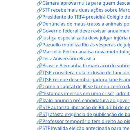
🔗Câmara aprova multa para quem descarta
🔗STF recebe mais duas ações sobre Mar
🔗Presidente do TRF4 presidirá Colégio d
🔗Denúncias de maus-tratos a animais pod
🔗Governo federal deve revisar anualmen
🔗Justiça especializada deve julgar injúria
🔗Pazuello mobiliza Rio às vésperas de ju
🔗Marcello Perino analisa nova metodologi
🔗Feliz Aniversário Brasília
🔗Brasil e Alemanha firmam acordo sobre m
🔗TJSP considera nula inclusão de funcio
🔗TJSP recebe desembargadora Jane Fran
🔗Como a capital de JK se tornou centro da
🔗“Estamos imersos em uma crise”, admi
🔗Izalci anuncia pré-candidatura ao gove
🔗STF autoriza liberação de R$ 3,7 bi de p
🔗STJ afasta exigência de publicação de b
🔗Professor temporário tem direito ao pis
🔗STF invalida eleição antecipada para me