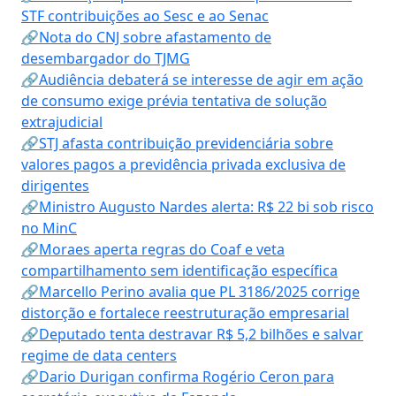
STF contribuições ao Sesc e ao Senac
🔗Nota do CNJ sobre afastamento de
desembargador do TJMG
🔗Audiência debaterá se interesse de agir em ação
de consumo exige prévia tentativa de solução
extrajudicial
🔗STJ afasta contribuição previdenciária sobre
valores pagos a previdência privada exclusiva de
dirigentes
🔗Ministro Augusto Nardes alerta: R$ 22 bi sob risco
no MinC
🔗Moraes aperta regras do Coaf e veta
compartilhamento sem identificação específica
🔗Marcello Perino avalia que PL 3186/2025 corrige
distorção e fortalece reestruturação empresarial
🔗Deputado tenta destravar R$ 5,2 bilhões e salvar
regime de data centers
🔗Dario Durigan confirma Rogério Ceron para