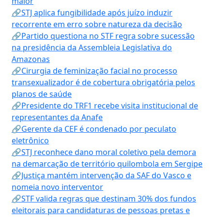
maior
🔗STJ aplica fungibilidade após juízo induzir
recorrente em erro sobre natureza da decisão
🔗Partido questiona no STF regra sobre sucessão
na presidência da Assembleia Legislativa do
Amazonas
🔗Cirurgia de feminização facial no processo
transexualizador é de cobertura obrigatória pelos
planos de saúde
🔗Presidente do TRF1 recebe visita institucional de
representantes da Anafe
🔗Gerente da CEF é condenado por peculato
eletrônico
🔗STJ reconhece dano moral coletivo pela demora
na demarcação de território quilombola em Sergipe
🔗Justiça mantém intervenção da SAF do Vasco e
nomeia novo interventor
🔗STF valida regras que destinam 30% dos fundos
eleitorais para candidaturas de pessoas pretas e