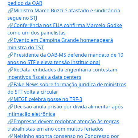
pedido da OAB
🔗Ministro Marco Buzzi é afastado e sindicância
segue no STJ
🔗Conferência nos EUA confirma Marcelo Godke
como um dos painelistas
🔗Evento em Campina Grande homenageará
ministra do TST
🔗Presidente da OAB-MS defende mandato de 10
anos no STF e eleva tensão institucional
🔗ReData: entidades da engenharia contestam
incentivos fiscais a data centers
🔗Fake News sobre formação jurídica de ministros
do STF volta a circular
🔗MEGE celebra posse no TRF-3
🔗Decisão anula prisão por dívida alimentar após
intimação eletrônica
🔗Empresas devem redobrar atenção às regras
trabalhistas em ano com muitos feriados
🔗Nelsinho aponta consenso no Congresso por