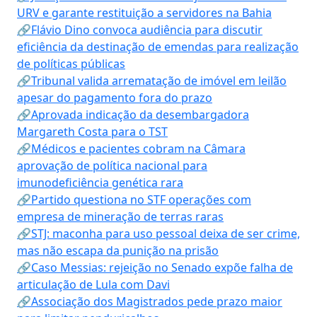
URV e garante restituição a servidores na Bahia
🔗Flávio Dino convoca audiência para discutir
eficiência da destinação de emendas para realização
de políticas públicas
🔗Tribunal valida arrematação de imóvel em leilão
apesar do pagamento fora do prazo
🔗Aprovada indicação da desembargadora
Margareth Costa para o TST
🔗Médicos e pacientes cobram na Câmara
aprovação de política nacional para
imunodeficiência genética rara
🔗Partido questiona no STF operações com
empresa de mineração de terras raras
🔗STJ: maconha para uso pessoal deixa de ser crime,
mas não escapa da punição na prisão
🔗Caso Messias: rejeição no Senado expõe falha de
articulação de Lula com Davi
🔗Associação dos Magistrados pede prazo maior