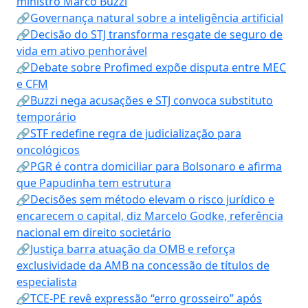
ministro Marco Buzzi
🔗Governança natural sobre a inteligência artificial
🔗Decisão do STJ transforma resgate de seguro de
vida em ativo penhorável
🔗Debate sobre Profimed expõe disputa entre MEC
e CFM
🔗Buzzi nega acusações e STJ convoca substituto
temporário
🔗STF redefine regra de judicialização para
oncológicos
🔗PGR é contra domiciliar para Bolsonaro e afirma
que Papudinha tem estrutura
🔗Decisões sem método elevam o risco jurídico e
encarecem o capital, diz Marcelo Godke, referência
nacional em direito societário
🔗Justiça barra atuação da OMB e reforça
exclusividade da AMB na concessão de títulos de
especialista
🔗TCE-PE revê expressão “erro grosseiro” após