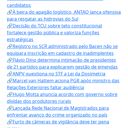
candidatos
🔗À beira do apagão logístico, ANTAQ lança ofensiva
para resgatar as hidrovias do Sul
🔗Decisão do TCU sobre teto constitucional
fortalece gestão pública e valoriza funções
estratégicas
🔗Registro no SCR administrado pelo Bacen não se
equipara inscrição em cadastro de inadimplentes
🔗Flávio Dino determina intimação de presidentes
de 21 partidos para explicarem gestão de emendas
🔗ANPV questiona no STF a Lei da Dosimetria
🔗Marcel van Hattem aciona PGR após ministro das
Relações Exteriores faltar audiência
🔗Hugo Motta anuncia acordo com governo sobre
dívidas dos produtores rurais
🔗Lançada Rede Nacional de Magistrados para
enfrentar avanço do crime organizado no país
🔗Furto de câmeras de vigilância deve ter pena