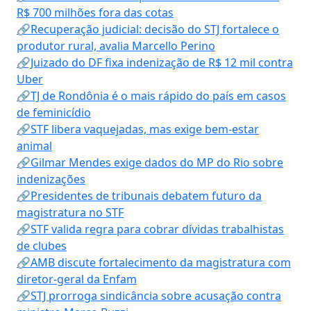
R$ 700 milhões fora das cotas
🔗Recuperação judicial: decisão do STJ fortalece o
produtor rural, avalia Marcello Perino
🔗Juizado do DF fixa indenização de R$ 12 mil contra
Uber
🔗TJ de Rondônia é o mais rápido do país em casos
de feminicídio
🔗STF libera vaquejadas, mas exige bem-estar
animal
🔗Gilmar Mendes exige dados do MP do Rio sobre
indenizações
🔗Presidentes de tribunais debatem futuro da
magistratura no STF
🔗STF valida regra para cobrar dívidas trabalhistas
de clubes
🔗AMB discute fortalecimento da magistratura com
diretor-geral da Enfam
🔗STJ prorroga sindicância sobre acusação contra