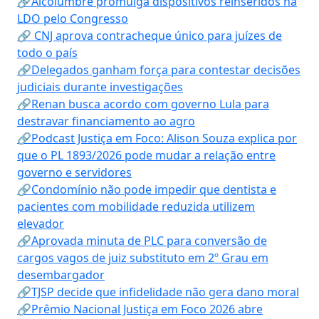
🔗Alcolumbre promulga dispositivos reinseridos na
LDO pelo Congresso
🔗 CNJ aprova contracheque único para juízes de
todo o país
🔗Delegados ganham força para contestar decisões
judiciais durante investigações
🔗Renan busca acordo com governo Lula para
destravar financiamento ao agro
🔗Podcast Justiça em Foco: Alison Souza explica por
que o PL 1893/2026 pode mudar a relação entre
governo e servidores
🔗Condomínio não pode impedir que dentista e
pacientes com mobilidade reduzida utilizem
elevador
🔗Aprovada minuta de PLC para conversão de
cargos vagos de juiz substituto em 2º Grau em
desembargador
🔗TJSP decide que infidelidade não gera dano moral
🔗Prêmio Nacional Justiça em Foco 2026 abre