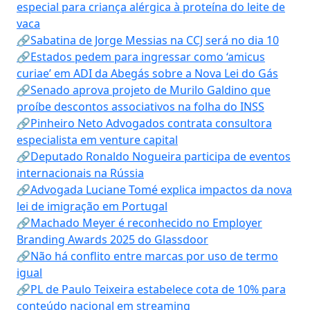
especial para criança alérgica à proteína do leite de
vaca
🔗Sabatina de Jorge Messias na CCJ será no dia 10
🔗Estados pedem para ingressar como ‘amicus
curiae’ em ADI da Abegás sobre a Nova Lei do Gás
🔗Senado aprova projeto de Murilo Galdino que
proíbe descontos associativos na folha do INSS
🔗Pinheiro Neto Advogados contrata consultora
especialista em venture capital
🔗Deputado Ronaldo Nogueira participa de eventos
internacionais na Rússia
🔗Advogada Luciane Tomé explica impactos da nova
lei de imigração em Portugal
🔗Machado Meyer é reconhecido no Employer
Branding Awards 2025 do Glassdoor
🔗Não há conflito entre marcas por uso de termo
igual
🔗PL de Paulo Teixeira estabelece cota de 10% para
conteúdo nacional em streaming