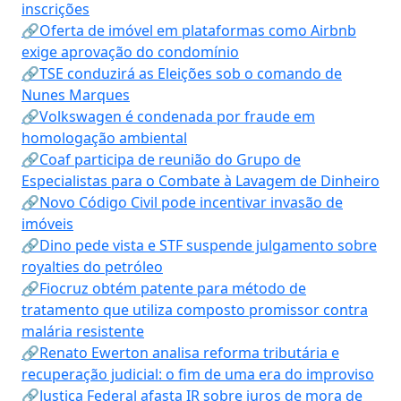
inscrições
🔗Oferta de imóvel em plataformas como Airbnb
exige aprovação do condomínio
🔗TSE conduzirá as Eleições sob o comando de
Nunes Marques
🔗Volkswagen é condenada por fraude em
homologação ambiental
🔗Coaf participa de reunião do Grupo de
Especialistas para o Combate à Lavagem de Dinheiro
🔗Novo Código Civil pode incentivar invasão de
imóveis
🔗Dino pede vista e STF suspende julgamento sobre
royalties do petróleo
🔗Fiocruz obtém patente para método de
tratamento que utiliza composto promissor contra
malária resistente
🔗Renato Ewerton analisa reforma tributária e
recuperação judicial: o fim de uma era do improviso
🔗Justiça Federal afasta IR sobre juros de mora de