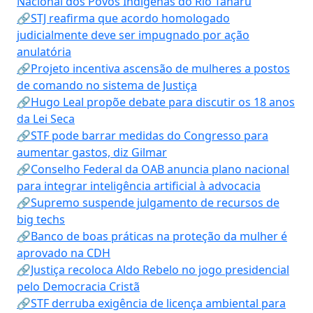
Nacional dos Povos Indígenas do Rio Tanaru
🔗STJ reafirma que acordo homologado
judicialmente deve ser impugnado por ação
anulatória
🔗Projeto incentiva ascensão de mulheres a postos
de comando no sistema de Justiça
🔗Hugo Leal propõe debate para discutir os 18 anos
da Lei Seca
🔗STF pode barrar medidas do Congresso para
aumentar gastos, diz Gilmar
🔗Conselho Federal da OAB anuncia plano nacional
para integrar inteligência artificial à advocacia
🔗Supremo suspende julgamento de recursos de
big techs
🔗Banco de boas práticas na proteção da mulher é
aprovado na CDH
🔗Justiça recoloca Aldo Rebelo no jogo presidencial
pelo Democracia Cristã
🔗STF derruba exigência de licença ambiental para