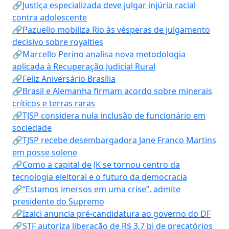
🔗Justiça especializada deve julgar injúria racial
contra adolescente
🔗Pazuello mobiliza Rio às vésperas de julgamento
decisivo sobre royalties
🔗Marcello Perino analisa nova metodologia
aplicada à Recuperação Judicial Rural
🔗Feliz Aniversário Brasília
🔗Brasil e Alemanha firmam acordo sobre minerais
críticos e terras raras
🔗TJSP considera nula inclusão de funcionário em
sociedade
🔗TJSP recebe desembargadora Jane Franco Martins
em posse solene
🔗Como a capital de JK se tornou centro da
tecnologia eleitoral e o futuro da democracia
🔗“Estamos imersos em uma crise”, admite
presidente do Supremo
🔗Izalci anuncia pré-candidatura ao governo do DF
🔗STF autoriza liberação de R$ 3,7 bi de precatórios