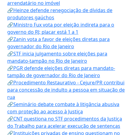
arrendatário no imóvel
🔗Heinze defende renegociação de dívidas de
produtores gaúchos
🔗Ministro Fux vota por eleição indireta para o
governo do RJ; placar está 1 a 1
🔗Zanin vota a favor de eleições diretas para
governador do Rio de Janeiro
🔗STF inicia julgamento sobre eleições para
mandato-tampão no Rio de Janeiro
🔗PGR defende eleições diretas para mandato-
tampão de governador do Rio de Janeiro
🔗Procedimento Restaurativo - Cejure/PR contribui
para concessão de indulto a pessoa em situação de
rua
🔗Seminário debate combate à litigância abusiva
com proteção ao acesso à Justiça
🔗CNT questiona no STF procedimentos da Justiça
do Trabalho para acelerar execução de sentenças
🔗Instituições privadas de ensino questionam no