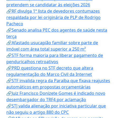
pretendem se candidatar às eleições 2026
🔗RF divulga 1ª lista de devedores contumazes
respaldada por lei originária de PLP de Rodrigo
Pacheco
🔗Senado analisa PEC dos agentes de saúde nesta
terça
🔗Afastado usucapião familiar sobre parte de
imóvel com área total superior a 250 m²
🔗STF forma maioria para liberar pagamento de
penduricalhos retroativos
🔗PRD questiona no STF decreto que altera
regulamentação do Marco Civil da Internet
🔗STF invalida regra da Paraíba que fixava reajustes
automáticos em propostas orçamentárias
🔗Juiz Francisco Donizete Gomes é indicado novo
desembargador do TRF4 por aclamação
🔗STJ valida alienação por iniciativa particular que
não seguiu o artigo 880 do CPC