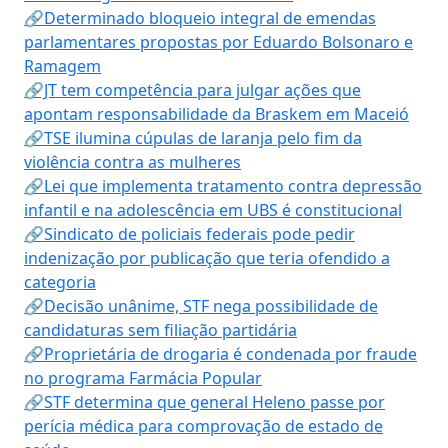
🔗Determinado bloqueio integral de emendas
parlamentares propostas por Eduardo Bolsonaro e
Ramagem
🔗JT tem competência para julgar ações que
apontam responsabilidade da Braskem em Maceió
🔗TSE ilumina cúpulas de laranja pelo fim da
violência contra as mulheres
🔗Lei que implementa tratamento contra depressão
infantil e na adolescência em UBS é constitucional
🔗Sindicato de policiais federais pode pedir
indenização por publicação que teria ofendido a
categoria
🔗Decisão unânime, STF nega possibilidade de
candidaturas sem filiação partidária
🔗Proprietária de drogaria é condenada por fraude
no programa Farmácia Popular
🔗STF determina que general Heleno passe por
perícia médica para comprovação de estado de