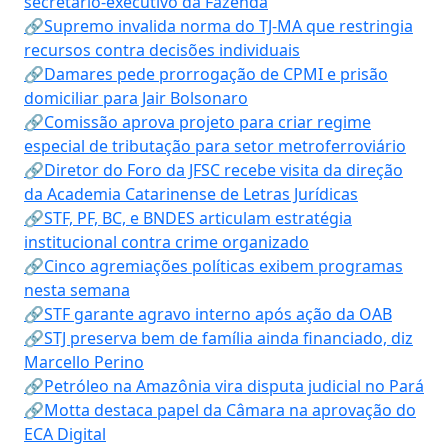
secretário-executivo da Fazenda
🔗Supremo invalida norma do TJ-MA que restringia
recursos contra decisões individuais
🔗Damares pede prorrogação de CPMI e prisão
domiciliar para Jair Bolsonaro
🔗Comissão aprova projeto para criar regime
especial de tributação para setor metroferroviário
🔗Diretor do Foro da JFSC recebe visita da direção
da Academia Catarinense de Letras Jurídicas
🔗STF, PF, BC, e BNDES articulam estratégia
institucional contra crime organizado
🔗Cinco agremiações políticas exibem programas
nesta semana
🔗STF garante agravo interno após ação da OAB
🔗STJ preserva bem de família ainda financiado, diz
Marcello Perino
🔗Petróleo na Amazônia vira disputa judicial no Pará
🔗Motta destaca papel da Câmara na aprovação do
ECA Digital