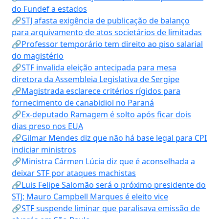
do Fundef a estados
🔗STJ afasta exigência de publicação de balanço
para arquivamento de atos societários de limitadas
🔗Professor temporário tem direito ao piso salarial
do magistério
🔗STF invalida eleição antecipada para mesa
diretora da Assembleia Legislativa de Sergipe
🔗Magistrada esclarece critérios rígidos para
fornecimento de canabidiol no Paraná
🔗Ex-deputado Ramagem é solto após ficar dois
dias preso nos EUA
🔗Gilmar Mendes diz que não há base legal para CPI
indiciar ministros
🔗Ministra Cármen Lúcia diz que é aconselhada a
deixar STF por ataques machistas
🔗Luis Felipe Salomão será o próximo presidente do
STJ; Mauro Campbell Marques é eleito vice
🔗STF suspende liminar que paralisava emissão de