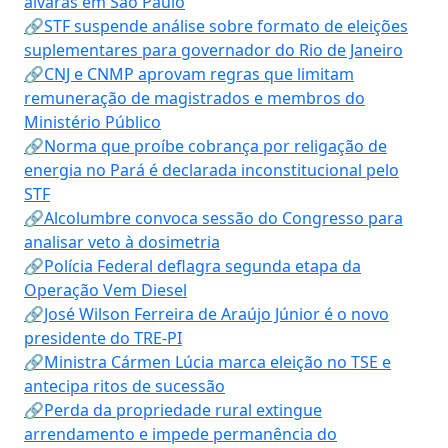
alvarás em São Paulo
🔗STF suspende análise sobre formato de eleições
suplementares para governador do Rio de Janeiro
🔗CNJ e CNMP aprovam regras que limitam
remuneração de magistrados e membros do
Ministério Público
🔗Norma que proíbe cobrança por religação de
energia no Pará é declarada inconstitucional pelo
STF
🔗Alcolumbre convoca sessão do Congresso para
analisar veto à dosimetria
🔗Polícia Federal deflagra segunda etapa da
Operação Vem Diesel
🔗José Wilson Ferreira de Araújo Júnior é o novo
presidente do TRE-PI
🔗Ministra Cármen Lúcia marca eleição no TSE e
antecipa ritos de sucessão
🔗Perda da propriedade rural extingue
arrendamento e impede permanência do