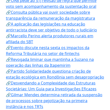
🔗OAB pede ao STJ revisão de regra que permite
voto sem acompanhamento da sustentação oral
🔗Consulta pública vai ouvir sociedade sobre
transparência da remuneração da magistratura
🔗A aplicação das legislações na educação
antirracista deve ser objetivo de todo o Judiciário
🔗Marcello Perino alerta produtores rurais em
afiliada do SBT
🔗Evento discute nesta sexta os impactos da
Reforma Tributária no setor de fintechs
🔗Revogada liminar que mantinha a Suzano na
operação das linhas da Itapemirim
🔗Partido Solidariedade questiona criação de
estação ecológica em Rondônia sem desapropriação
🔗Desvendando a Complexidade das Estruturas
Societárias: Um Guia para Investigações Eficazes
🔗Gilmar Mendes determina retirada da suspensão
de processos sobre pejotização na primeira
instância e nos TRTs