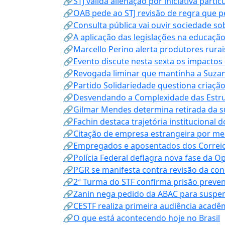
🔗STJ valida alienação por iniciativa parti
🔗OAB pede ao STJ revisão de regra que 
🔗Consulta pública vai ouvir sociedade s
🔗A aplicação das legislações na educação 
🔗Marcello Perino alerta produtores rurai
🔗Evento discute nesta sexta os impactos 
🔗Revogada liminar que mantinha a Suzan
🔗Partido Solidariedade questiona criaç
🔗Desvendando a Complexidade das Estrutu
🔗Gilmar Mendes determina retirada da su
🔗Fachin destaca trajetória instituciona
🔗Citação de empresa estrangeira por mei
🔗Empregados e aposentados dos Correios c
🔗Polícia Federal deflagra nova fase da 
🔗PGR se manifesta contra revisão da co
🔗2ª Turma do STF confirma prisão prevent
🔗Zanin nega pedido da ABAC para suspen
🔗CESTF realiza primeira audiência acadê
🔗O que está acontecendo hoje no Brasil