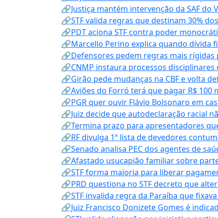
🔗Justiça mantém intervenção da SAF do 
🔗STF valida regras que destinam 30% dos
🔗PDT aciona STF contra poder monocráti
🔗Marcello Perino explica quando dívida f
🔗Defensores pedem regras mais rígidas p
🔗CNMP instaura processos disciplinares
🔗Girão pede mudanças na CBF e volta defe
🔗Aviões do Forró terá que pagar R$ 100 
🔗PGR quer ouvir Flávio Bolsonaro em cas
🔗Juiz decide que autodeclaração racial nã
🔗Termina prazo para apresentadores que
🔗RF divulga 1ª lista de devedores contum
🔗Senado analisa PEC dos agentes de saúd
🔗Afastado usucapião familiar sobre parte
🔗STF forma maioria para liberar pagamen
🔗PRD questiona no STF decreto que alter
🔗STF invalida regra da Paraíba que fixa
🔗Juiz Francisco Donizete Gomes é indic