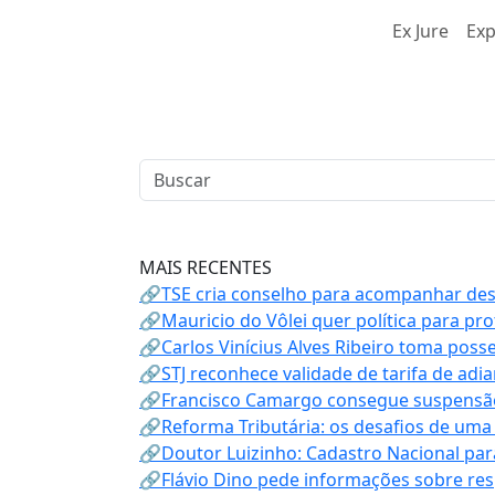
Ex Jure
Exp
MAIS RECENTES
🔗TSE cria conselho para acompanhar desin
🔗Mauricio do Vôlei quer política para p
🔗Carlos Vinícius Alves Ribeiro toma poss
🔗STJ reconhece validade de tarifa de adi
🔗Francisco Camargo consegue suspensão
🔗Reforma Tributária: os desafios de uma
🔗Doutor Luizinho: Cadastro Nacional par
🔗Flávio Dino pede informações sobre re