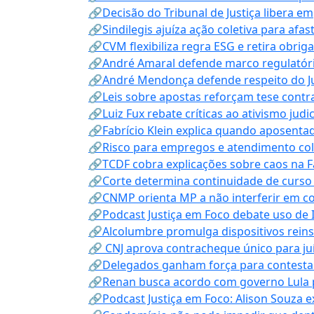
🔗Decisão do Tribunal de Justiça libera 
🔗Sindilegis ajuíza ação coletiva para afa
🔗CVM flexibiliza regra ESG e retira obrig
🔗André Amaral defende marco regulatório 
🔗André Mendonça defende respeito do Judi
🔗Leis sobre apostas reforçam tese contra
🔗Luiz Fux rebate críticas ao ativismo judi
🔗Fabrício Klein explica quando aposenta
🔗Risco para empregos e atendimento col
🔗TCDF cobra explicações sobre caos na F
🔗Corte determina continuidade de curso
🔗CNMP orienta MP a não interferir em co
🔗Podcast Justiça em Foco debate uso de IA
🔗Alcolumbre promulga dispositivos rein
🔗 CNJ aprova contracheque único para juí
🔗Delegados ganham força para contestar 
🔗Renan busca acordo com governo Lula p
🔗Podcast Justiça em Foco: Alison Souza e