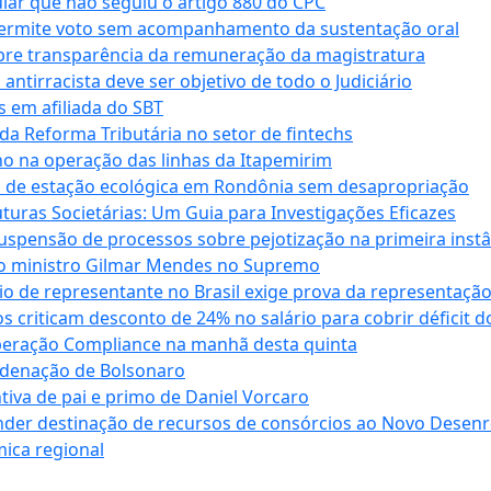
cular que não seguiu o artigo 880 do CPC
permite voto sem acompanhamento da sustentação oral
obre transparência da remuneração da magistratura
antirracista deve ser objetivo de todo o Judiciário
s em afiliada do SBT
da Reforma Tributária no setor de fintechs
o na operação das linhas da Itapemirim
ão de estação ecológica em Rondônia sem desapropriação
ras Societárias: Um Guia para Investigações Eficazes
spensão de processos sobre pejotização na primeira instâ
l do ministro Gilmar Mendes no Supremo
o de representante no Brasil exige prova da representaçã
riticam desconto de 24% no salário para cobrir déficit do
Operação Compliance na manhã desta quinta
ndenação de Bolsonaro
iva de pai e primo de Daniel Vorcaro
der destinação de recursos de consórcios ao Novo Desenro
mica regional