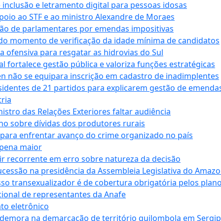
e inclusão e letramento digital para pessoas idosas
apoio ao STF e ao ministro Alexandre de Moraes
ção de parlamentares por emendas impositivas
 do momento de verificação da idade mínima de candidatos
a ofensiva para resgatar as hidrovias do Sul
 fortalece gestão pública e valoriza funções estratégicas
n não se equipara inscrição em cadastro de inadimplentes
sidentes de 21 partidos para explicarem gestão de emenda
ria
stro das Relações Exteriores faltar audiência
 sobre dívidas dos produtores rurais
para enfrentar avanço do crime organizado no país
 pena maior
zir recorrente em erro sobre natureza da decisão
ucessão na presidência da Assembleia Legislativa do Amaz
sso transexualizador é de cobertura obrigatória pelos plan
ucional de representantes da Anafe
to eletrônico
 demora na demarcação de território quilombola em Sergi