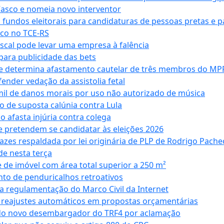
Vasco e nomeia novo interventor
 fundos eleitorais para candidaturas de pessoas pretas e 
co no TCE-RS
iscal pode levar uma empresa à falência
ara publicidade das bets
 e determina afastamento cautelar de três membros do MP
nder vedação da assistolia fetal
mil de danos morais por uso não autorizado de música
o de suposta calúnia contra Lula
o afasta injúria contra colega
 pretendem se candidatar às eleições 2026
azes respaldada por lei originária de PLP de Rodrigo Pache
e nesta terça
 de imóvel com área total superior a 250 m²
to de penduricalhos retroativos
a regulamentação do Marco Civil da Internet
va reajustes automáticos em propostas orçamentárias
ado novo desembargador do TRF4 por aclamação