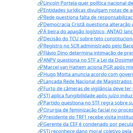
🔗Lincoln Portela quer política nacional d
🔗Entidades jurídicas divulgam notas de 
🔗Rede questiona falta de responsabiliza
🔗Democracia Cristã questiona alteração
🔗À beira do apagão logístico, ANTAQ lanç
🔗Decisão do TCU sobre teto constitucional
🔗Registro no SCR administrado pelo Bace
🔗Flávio Dino determina intimação de pre
🔗ANPV questiona no STF a Lei da Dosimet
🔗Marcel van Hattem aciona PGR após mini
🔗Hugo Motta anuncia acordo com governo
🔗Lançada Rede Nacional de Magistrados 
🔗Furto de câmeras de vigilância deve ter
🔗STJ aplica fungibilidade após juízo indu
🔗Partido questiona no STF regra sobre s
🔗Cirurgia de feminização facial no proce
🔗Presidente do TRF1 recebe visita instit
🔗Gerente da CEF é condenado por pecula
🔗STJ reconhece dano moral coletivo pela