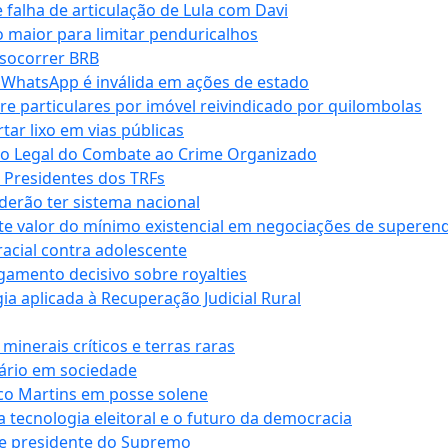
falha de articulação de Lula com Davi
 maior para limitar penduricalhos
 socorrer BRB
r WhatsApp é inválida em ações de estado
tre particulares por imóvel reivindicado por quilombolas
r lixo em vias públicas
co Legal do Combate ao Crime Organizado
e Presidentes dos TRFs
erão ter sistema nacional
te valor do mínimo existencial em negociações de superen
 racial contra adolescente
lgamento decisivo sobre royalties
a aplicada à Recuperação Judicial Rural
inerais críticos e terras raras
nário em sociedade
co Martins em posse solene
 tecnologia eleitoral e o futuro da democracia
te presidente do Supremo