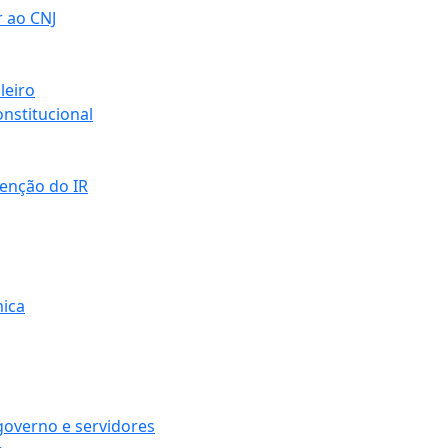
r ao CNJ
leiro
nstitucional
senção do IR
mica
governo e servidores