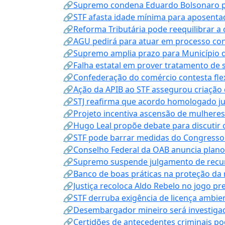
🔗Supremo condena Eduardo Bolsonaro por 
🔗STF afasta idade mínima para aposentad
🔗Reforma Tributária pode reequilibrar a
🔗AGU pedirá para atuar em processo con
🔗Supremo amplia prazo para Município d
🔗Falha estatal em prover tratamento de 
🔗Confederação do comércio contesta fle
🔗Ação da APIB ao STF assegurou criação 
🔗STJ reafirma que acordo homologado ju
🔗Projeto incentiva ascensão de mulheres
🔗Hugo Leal propõe debate para discutir o
🔗STF pode barrar medidas do Congresso 
🔗Conselho Federal da OAB anuncia plano na
🔗Supremo suspende julgamento de recur
🔗Banco de boas práticas na proteção da
🔗Justiça recoloca Aldo Rebelo no jogo pr
🔗STF derruba exigência de licença ambien
🔗Desembargador mineiro será investigad
🔗Certidões de antecedentes criminais po