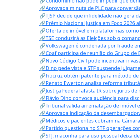
🔗Condomínio não pode impedir que dentis
🔗Aprovada minuta de PLC para conversão
🔗TJSP decide que infidelidade não gera 
🔗Prêmio Nacional Justiça em Foco 2026 a
🔗Oferta de imóvel em plataformas como
🔗TSE conduzirá as Eleições sob o coma
🔗Volkswagen é condenada por fraude e
🔗Coaf participa de reunião do Grupo de 
🔗Novo Código Civil pode incentivar invas
🔗Dino pede vista e STF suspende julgame
🔗Fiocruz obtém patente para método de t
🔗Renato Ewerton analisa reforma tributár
🔗Justiça Federal afasta IR sobre juros de
🔗Flávio Dino convoca audiência para discu
🔗Tribunal valida arrematação de imóvel 
🔗Aprovada indicação da desembargadora
🔗Médicos e pacientes cobram na Câmara a
🔗Partido questiona no STF operações co
🔗STJ: maconha para uso pessoal deixa de