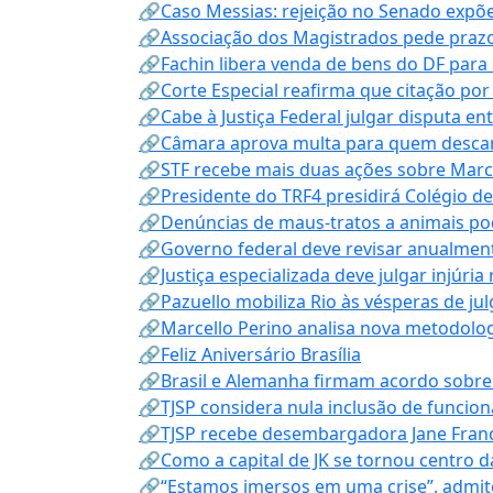
🔗Caso Messias: rejeição no Senado expõe 
🔗Associação dos Magistrados pede prazo
🔗Fachin libera venda de bens do DF para
🔗Corte Especial reafirma que citação po
🔗Cabe à Justiça Federal julgar disputa en
🔗Câmara aprova multa para quem descarta
🔗STF recebe mais duas ações sobre Mar
🔗Presidente do TRF4 presidirá Colégio d
🔗Denúncias de maus-tratos a animais pod
🔗Governo federal deve revisar anualmen
🔗Justiça especializada deve julgar injúria
🔗Pazuello mobiliza Rio às vésperas de ju
🔗Marcello Perino analisa nova metodologi
🔗Feliz Aniversário Brasília
🔗Brasil e Alemanha firmam acordo sobre m
🔗TJSP considera nula inclusão de funcio
🔗TJSP recebe desembargadora Jane Fran
🔗Como a capital de JK se tornou centro da
🔗“Estamos imersos em uma crise”, admi