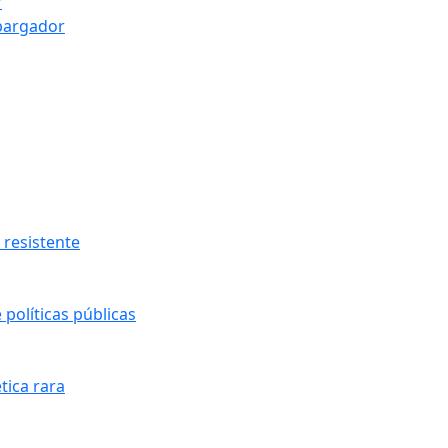
r
bargador
resistente
políticas públicas
tica rara