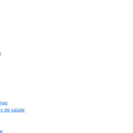
s
onas
os de saúde
pe