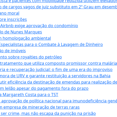
ta e pacientes com mobilidade reduzida utilizem elevado
 de cargos vagos de juiz substituto em 2º Grau em desem
dano moral
bre inscrições
 Airbnb exige aprovação do condomínio
ndo de Nunes Marques
m homologação ambiental
Especialistas para o Combate à Lavagem de Dinheiro
ão de imóveis
nto sobre royalties do petróleo
ratamento que utiliza composto promissor contra malária 
ia e recuperação judicial: o fim de uma era do improviso
 mora de URV e garante restituição a servidores na Bahia
tir eficiência da destinação de emendas para realização de 
em leilão apesar do pagamento fora do prazo
 Margareth Costa para o TST
provação de política nacional para imunodeficiência gené
m empresa de mineração de terras raras
 ser crime, mas não escapa da punição na prisão