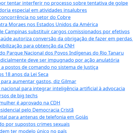
tentar interferir no processo sobre tentativa de golpe
oria especial em atividades insalubres
 concorrência no setor do Cobre
tra Moraes nos Estados Unidos da América
e Campinas substituir cargos comissionados por efetivos
saúde autoriza conversão da obrigação de fazer em perdas
xibilização para obtenção da CNH
do Parque Nacional dos Povos Indígenas do Rio Tanaru
dicialmente deve ser impugnado por ação anulatória
 a postos de comando no sistema de Justiça
s 18 anos da Lei Seca
para aumentar gastos, diz Gilmar
cional para integrar inteligência artificial à advocacia
sos de big techs
 mulher é aprovado na CDH
esidencial pelo Democracia Cristã
tal para antenas de telefonia em Goiás
o por supostos crimes sexuais
dem ter modelo único no país