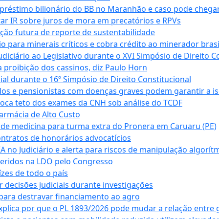
empréstimo bilionário do BB no Maranhão e caso pode chega
star IR sobre juros de mora em precatórios e RPVs
ação futura de reporte de sustentabilidade
para minerais críticos e cobra crédito ao minerador brasi
ciário ao Legislativo durante o XVI Simpósio de Direito Co
 proibição dos cassinos, diz Paulo Horn
cial durante o 16º Simpósio de Direito Constitucional
dos e pensionistas com doenças graves podem garantir a i
oca teto dos exames da CNH sob análise do TCDF
armácia de Alto Custo
 de medicina para turma extra do Pronera em Caruaru (PE)
ntratos de honorários advocatícios
 no Judiciário e alerta para riscos de manipulação algorít
seridos na LDO pelo Congresso
zes de todo o país
decisões judiciais durante investigações
ara destravar financiamento ao agro
xplica por que o PL 1893/2026 pode mudar a relação entre 