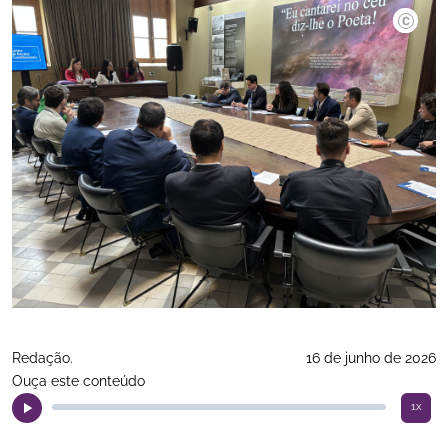
©Gilvan 
Redação.
16 de junho de 2026
Ouça este conteúdo
1x