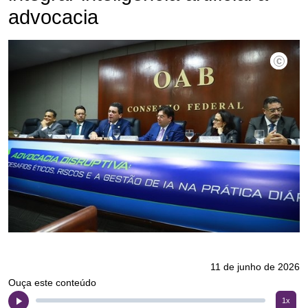
advocacia
Eugênio
11 de junho de 2026
Ouça este conteúdo
1x