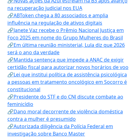
🔗Novas ações da Azul estreiam na B3 após avanço
na recuperação judicial nos EUA
🔗ABToken chega a 80 associados e amplia
influência na regulação de ativos digitais
🔗Janete Vaz recebe o Prêmio Nacional Justiça em
Foco 2025 em nome do Grupo Mulheres do Brasil
🔗Em última reunião ministerial, Lula diz que 2026
será o ano da verdade
🔗Mantida sentença que impede a ANAC de exigir
certidão fiscal para autorizar novos horários de voo
🔗Lei que institui política de assistência psicológica
a pessoas em tratamento oncológico em Socorro é
constitucional
🔗Presidente do STF e do CNJ discute combate ao
feminicídio
🔗Dano moral decorrente de violência doméstica
contra a mulher é presumido
🔗Autorizada diligência da Polícia Federal em
investigação sobre Banco Master