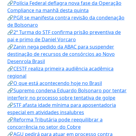
🔗Polícia Federal deflagra nova fase da Operação
Compliance na manhã desta quinta
🔗PGR se manifesta contra revisão da condenação
de Bolsonaro
🔗2ª Turma do STF confirma prisão preventiva de
pai e primo de Daniel Vorcaro
🔗Zanin nega pedido da ABAC para suspender
destinação de recursos de consórcios ao Novo
Desenrola Brasil
🔗CESTF realiza primeira audiência acadêmica
regional
🔗O que está acontecendo hoje no Brasil
🔗Supremo condena Eduardo Bolsonaro por tentar
interferir no processo sobre tentativa de golpe
🔗STF afasta idade mínima para aposentadoria
especial em atividades insalubres
🔗Reforma Tributária pode reequilibrar a
concorrência no setor do Cobre
🔗AGU pedirá para atuar em processo contra