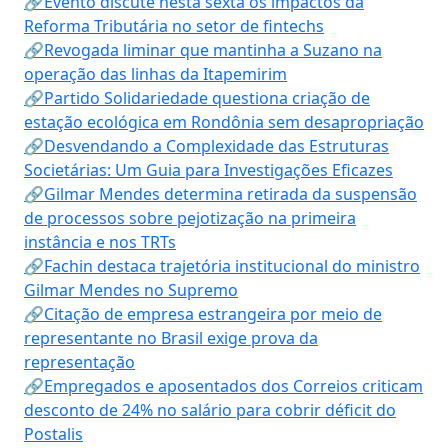
🔗Evento discute nesta sexta os impactos da
Reforma Tributária no setor de fintechs
🔗Revogada liminar que mantinha a Suzano na
operação das linhas da Itapemirim
🔗Partido Solidariedade questiona criação de
estação ecológica em Rondônia sem desapropriação
🔗Desvendando a Complexidade das Estruturas
Societárias: Um Guia para Investigações Eficazes
🔗Gilmar Mendes determina retirada da suspensão
de processos sobre pejotização na primeira
instância e nos TRTs
🔗Fachin destaca trajetória institucional do ministro
Gilmar Mendes no Supremo
🔗Citação de empresa estrangeira por meio de
representante no Brasil exige prova da
representação
🔗Empregados e aposentados dos Correios criticam
desconto de 24% no salário para cobrir déficit do
Postalis