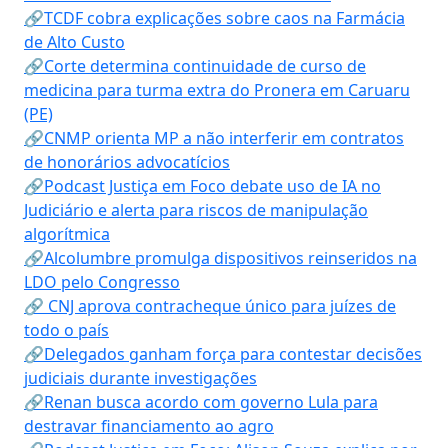
🔗TCDF cobra explicações sobre caos na Farmácia
de Alto Custo
🔗Corte determina continuidade de curso de
medicina para turma extra do Pronera em Caruaru
(PE)
🔗CNMP orienta MP a não interferir em contratos
de honorários advocatícios
🔗Podcast Justiça em Foco debate uso de IA no
Judiciário e alerta para riscos de manipulação
algorítmica
🔗Alcolumbre promulga dispositivos reinseridos na
LDO pelo Congresso
🔗 CNJ aprova contracheque único para juízes de
todo o país
🔗Delegados ganham força para contestar decisões
judiciais durante investigações
🔗Renan busca acordo com governo Lula para
destravar financiamento ao agro