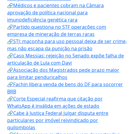
🔗Médicos e pacientes cobram na Câmara
aprovação de política nacional para
imunodeficiência genética rara
🔗Partido questiona no STF operações com
empresa de mineração de terras raras
🔗STJ: maconha para uso pessoal deixa de ser crime,
mas não escapa da punição na prisão
🔗Caso Messias: rejeição no Senado expõe falha de
articulação de Lula com Davi
🔗Associação dos Magistrados pede prazo maior
para limitar penduricalhos
🔗Fachin libera venda de bens do DF para socorrer
BRB
🔗Corte Especial reafirma que citação por
WhatsApp é inválida em ações de estado
🔗Cabe à Justiça Federal julgar disputa entre
particulares por imóvel reivindicado por
quilombolas