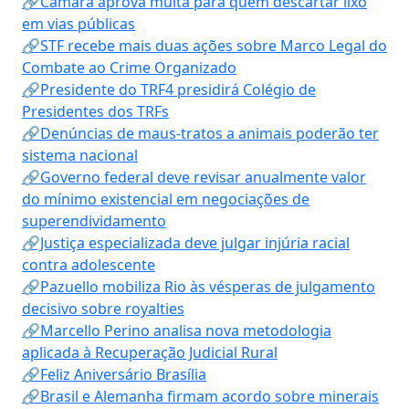
🔗Câmara aprova multa para quem descartar lixo
em vias públicas
🔗STF recebe mais duas ações sobre Marco Legal do
Combate ao Crime Organizado
🔗Presidente do TRF4 presidirá Colégio de
Presidentes dos TRFs
🔗Denúncias de maus-tratos a animais poderão ter
sistema nacional
🔗Governo federal deve revisar anualmente valor
do mínimo existencial em negociações de
superendividamento
🔗Justiça especializada deve julgar injúria racial
contra adolescente
🔗Pazuello mobiliza Rio às vésperas de julgamento
decisivo sobre royalties
🔗Marcello Perino analisa nova metodologia
aplicada à Recuperação Judicial Rural
🔗Feliz Aniversário Brasília
🔗Brasil e Alemanha firmam acordo sobre minerais