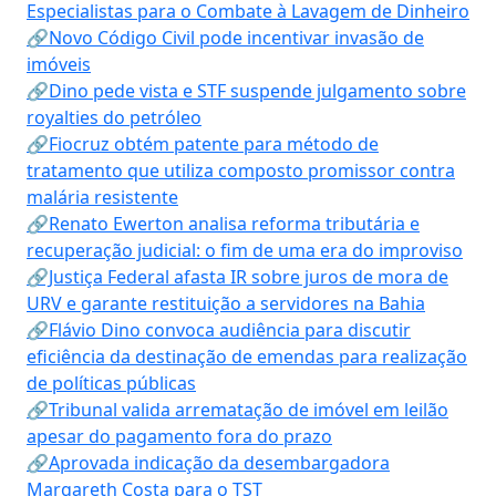
Especialistas para o Combate à Lavagem de Dinheiro
🔗Novo Código Civil pode incentivar invasão de
imóveis
🔗Dino pede vista e STF suspende julgamento sobre
royalties do petróleo
🔗Fiocruz obtém patente para método de
tratamento que utiliza composto promissor contra
malária resistente
🔗Renato Ewerton analisa reforma tributária e
recuperação judicial: o fim de uma era do improviso
🔗Justiça Federal afasta IR sobre juros de mora de
URV e garante restituição a servidores na Bahia
🔗Flávio Dino convoca audiência para discutir
eficiência da destinação de emendas para realização
de políticas públicas
🔗Tribunal valida arrematação de imóvel em leilão
apesar do pagamento fora do prazo
🔗Aprovada indicação da desembargadora
Margareth Costa para o TST