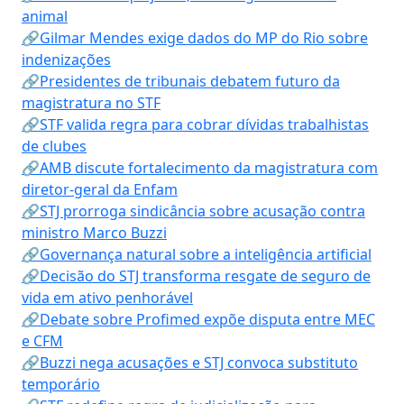
animal
🔗Gilmar Mendes exige dados do MP do Rio sobre
indenizações
🔗Presidentes de tribunais debatem futuro da
magistratura no STF
🔗STF valida regra para cobrar dívidas trabalhistas
de clubes
🔗AMB discute fortalecimento da magistratura com
diretor-geral da Enfam
🔗STJ prorroga sindicância sobre acusação contra
ministro Marco Buzzi
🔗Governança natural sobre a inteligência artificial
🔗Decisão do STJ transforma resgate de seguro de
vida em ativo penhorável
🔗Debate sobre Profimed expõe disputa entre MEC
e CFM
🔗Buzzi nega acusações e STJ convoca substituto
temporário