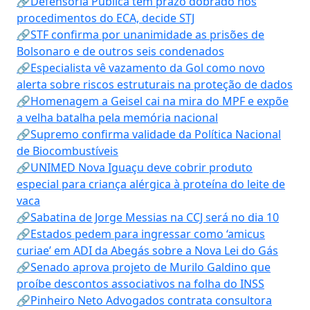
🔗Defensoria Pública tem prazo dobrado nos
procedimentos do ECA, decide STJ
🔗STF confirma por unanimidade as prisões de
Bolsonaro e de outros seis condenados
🔗Especialista vê vazamento da Gol como novo
alerta sobre riscos estruturais na proteção de dados
🔗Homenagem a Geisel cai na mira do MPF e expõe
a velha batalha pela memória nacional
🔗Supremo confirma validade da Política Nacional
de Biocombustíveis
🔗UNIMED Nova Iguaçu deve cobrir produto
especial para criança alérgica à proteína do leite de
vaca
🔗Sabatina de Jorge Messias na CCJ será no dia 10
🔗Estados pedem para ingressar como ‘amicus
curiae’ em ADI da Abegás sobre a Nova Lei do Gás
🔗Senado aprova projeto de Murilo Galdino que
proíbe descontos associativos na folha do INSS
🔗Pinheiro Neto Advogados contrata consultora