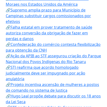
Moraes nos Estados Unidos da América
🔗Supremo amplia prazo para Município de
Campinas substituir cargos comissionados por
efetivos
🔗Falha estatal em prover tratamento de saúde
autoriza conversão da obrigação de fazer em
perdas e danos
🔗Confederação do comércio contesta flexibilização
para obtenção da CNH
🔗Ação da APIB ao STF assegurou criação do Parque
Nacional dos Povos Indígenas do Rio Tanaru
🔗STJ reafirma que acordo homologado
judicialmente deve ser impugnado por ação
anulatória
🔗Projeto incentiva ascensão de mulheres a postos
de comando no sistema de Justiça
🔗Hugo Leal propõe debate para discutir os 18 anos
da Lei Seca