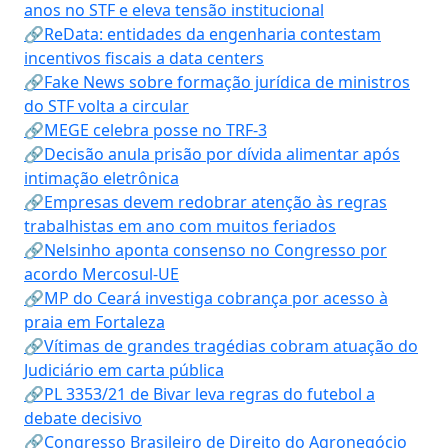
anos no STF e eleva tensão institucional
🔗ReData: entidades da engenharia contestam
incentivos fiscais a data centers
🔗Fake News sobre formação jurídica de ministros
do STF volta a circular
🔗MEGE celebra posse no TRF-3
🔗Decisão anula prisão por dívida alimentar após
intimação eletrônica
🔗Empresas devem redobrar atenção às regras
trabalhistas em ano com muitos feriados
🔗Nelsinho aponta consenso no Congresso por
acordo Mercosul-UE
🔗MP do Ceará investiga cobrança por acesso à
praia em Fortaleza
🔗Vítimas de grandes tragédias cobram atuação do
Judiciário em carta pública
🔗PL 3353/21 de Bivar leva regras do futebol a
debate decisivo
🔗Congresso Brasileiro de Direito do Agronegócio