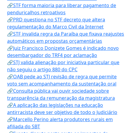
🔗STF forma maioria para liberar pagamento de
penduricalhos retroativos
🔗PRD questiona no STF decreto que altera
regulamentação do Marco Civil da Internet
🔗STF invalida regra da Paraíba que fixava reajustes
automáticos em propostas orçamentárias
🔗Juiz Francisco Donizete Gomes é indicado novo
desembargador do TRF4 por aclamação
🔗STJ valida alienação por iniciativa particular que
não seguiu o artigo 880 do CPC
🔗OAB pede ao STJ revisão de regra que permite
voto sem acompanhamento da sustentação oral
🔗Consulta pública vai ouvir sociedade sobre
transparência da remuneração da magistratura
🔗A aplicação das legislações na educação
antirracista deve ser objetivo de todo o Judiciário
🔗Marcello Perino alerta produtores rurais em
afiliada do SBT