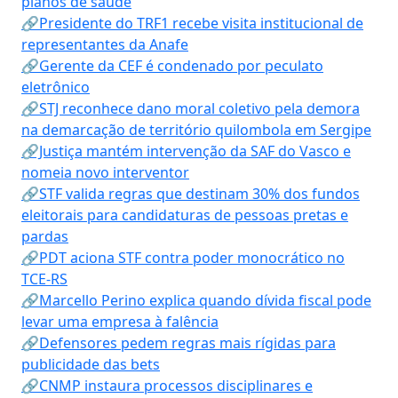
planos de saúde
🔗Presidente do TRF1 recebe visita institucional de
representantes da Anafe
🔗Gerente da CEF é condenado por peculato
eletrônico
🔗STJ reconhece dano moral coletivo pela demora
na demarcação de território quilombola em Sergipe
🔗Justiça mantém intervenção da SAF do Vasco e
nomeia novo interventor
🔗STF valida regras que destinam 30% dos fundos
eleitorais para candidaturas de pessoas pretas e
pardas
🔗PDT aciona STF contra poder monocrático no
TCE-RS
🔗Marcello Perino explica quando dívida fiscal pode
levar uma empresa à falência
🔗Defensores pedem regras mais rígidas para
publicidade das bets
🔗CNMP instaura processos disciplinares e