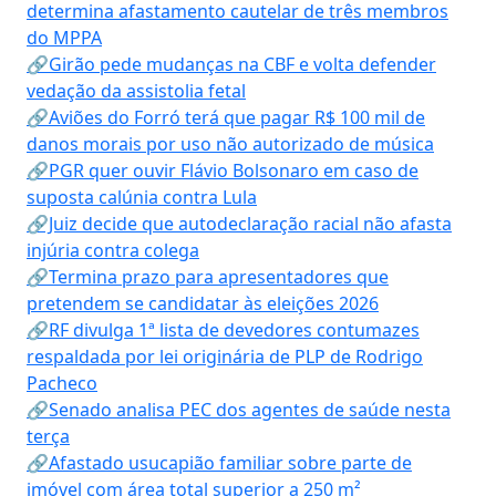
determina afastamento cautelar de três membros
do MPPA
🔗Girão pede mudanças na CBF e volta defender
vedação da assistolia fetal
🔗Aviões do Forró terá que pagar R$ 100 mil de
danos morais por uso não autorizado de música
🔗PGR quer ouvir Flávio Bolsonaro em caso de
suposta calúnia contra Lula
🔗Juiz decide que autodeclaração racial não afasta
injúria contra colega
🔗Termina prazo para apresentadores que
pretendem se candidatar às eleições 2026
🔗RF divulga 1ª lista de devedores contumazes
respaldada por lei originária de PLP de Rodrigo
Pacheco
🔗Senado analisa PEC dos agentes de saúde nesta
terça
🔗Afastado usucapião familiar sobre parte de
imóvel com área total superior a 250 m²