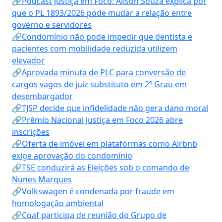
🔗Podcast Justiça em Foco: Alison Souza explica por
que o PL 1893/2026 pode mudar a relação entre
governo e servidores
🔗Condomínio não pode impedir que dentista e
pacientes com mobilidade reduzida utilizem
elevador
🔗Aprovada minuta de PLC para conversão de
cargos vagos de juiz substituto em 2º Grau em
desembargador
🔗TJSP decide que infidelidade não gera dano moral
🔗Prêmio Nacional Justiça em Foco 2026 abre
inscrições
🔗Oferta de imóvel em plataformas como Airbnb
exige aprovação do condomínio
🔗TSE conduzirá as Eleições sob o comando de
Nunes Marques
🔗Volkswagen é condenada por fraude em
homologação ambiental
🔗Coaf participa de reunião do Grupo de