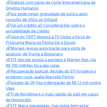
🔗Diálogo com juízes da Corte Interamericana de
Direitos Humanos
🔗Juiz pode negar gratuidade de justiça após
consulta de ofício ao Infojud
🔗Vai um crédito aí? Considerações sobre a
portabilidade de crédito
🔗Juíza do TJDFT destaca à TV Globo a força do
Programa Maria da Penha Vai à Escola
🔗Moraes revoga autorização para visita de
assessor de Trump a Bolsonaro
🔗STF discute anistia a partidos e Márlon Reis cita
R$ 700 milhões fora das cotas
🔗Recuperação judicial: decisão do STJ fortalece o
produtor rural, avalia Marcello Perino
🔗Juizado do DF fixa indenização de R$ 12 mil contra
Uber
🔗TJ de Rondônia é o mais rápido do país em casos
de feminicídio
🔗STF libera vaquejadas, mas exige bem-estar