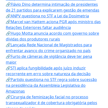
🔗Flávio Dino determina intimação de presidentes
de 21 partidos para explicarem gestão de emendas
🔗ANPV questiona no STF a Lei da Dosimetria
🔗Marcel van Hattem aciona PGR após ministro das
Relações Exteriores faltar audiência
🔗Hugo Motta anuncia acordo com governo sobre
dívidas dos produtores rurais
🔗Lançada Rede Nacional de Magistrados para
enfrentar avanço do crime organizado no país
🔗Furto de câmeras de vigilância deve ter pena
maior
🔗STJ aplica fungibilidade após juízo induzir
recorrente em erro sobre natureza da decisão
🔗Partido questiona no STF regra sobre sucessão
na presidência da Assembleia Legislativa do
Amazonas
🔗Cirurgia de feminização facial no processo
transexualizador é de cobertura obrigatória pelos