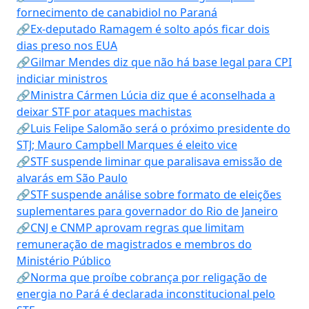
fornecimento de canabidiol no Paraná
🔗Ex-deputado Ramagem é solto após ficar dois
dias preso nos EUA
🔗Gilmar Mendes diz que não há base legal para CPI
indiciar ministros
🔗Ministra Cármen Lúcia diz que é aconselhada a
deixar STF por ataques machistas
🔗Luis Felipe Salomão será o próximo presidente do
STJ; Mauro Campbell Marques é eleito vice
🔗STF suspende liminar que paralisava emissão de
alvarás em São Paulo
🔗STF suspende análise sobre formato de eleições
suplementares para governador do Rio de Janeiro
🔗CNJ e CNMP aprovam regras que limitam
remuneração de magistrados e membros do
Ministério Público
🔗Norma que proíbe cobrança por religação de
energia no Pará é declarada inconstitucional pelo