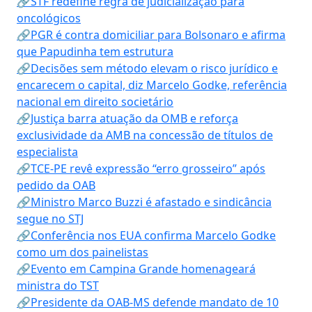
🔗STF redefine regra de judicialização para
oncológicos
🔗PGR é contra domiciliar para Bolsonaro e afirma
que Papudinha tem estrutura
🔗Decisões sem método elevam o risco jurídico e
encarecem o capital, diz Marcelo Godke, referência
nacional em direito societário
🔗Justiça barra atuação da OMB e reforça
exclusividade da AMB na concessão de títulos de
especialista
🔗TCE-PE revê expressão “erro grosseiro” após
pedido da OAB
🔗Ministro Marco Buzzi é afastado e sindicância
segue no STJ
🔗Conferência nos EUA confirma Marcelo Godke
como um dos painelistas
🔗Evento em Campina Grande homenageará
ministra do TST
🔗Presidente da OAB-MS defende mandato de 10