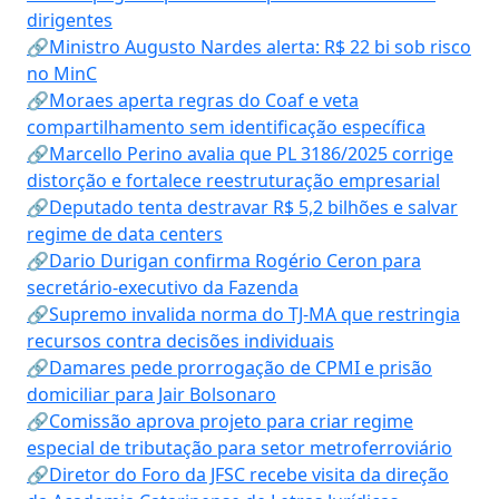
dirigentes
🔗Ministro Augusto Nardes alerta: R$ 22 bi sob risco
no MinC
🔗Moraes aperta regras do Coaf e veta
compartilhamento sem identificação específica
🔗Marcello Perino avalia que PL 3186/2025 corrige
distorção e fortalece reestruturação empresarial
🔗Deputado tenta destravar R$ 5,2 bilhões e salvar
regime de data centers
🔗Dario Durigan confirma Rogério Ceron para
secretário-executivo da Fazenda
🔗Supremo invalida norma do TJ-MA que restringia
recursos contra decisões individuais
🔗Damares pede prorrogação de CPMI e prisão
domiciliar para Jair Bolsonaro
🔗Comissão aprova projeto para criar regime
especial de tributação para setor metroferroviário
🔗Diretor do Foro da JFSC recebe visita da direção