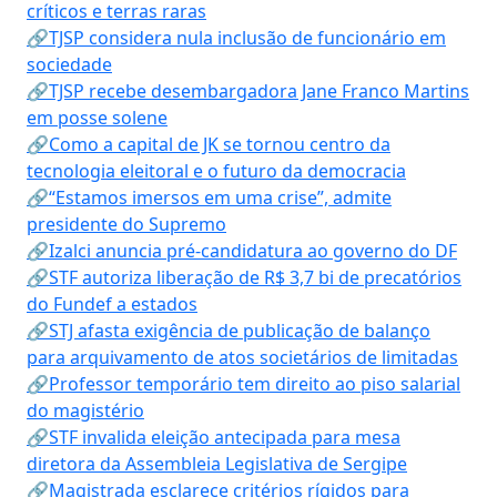
críticos e terras raras
🔗TJSP considera nula inclusão de funcionário em
sociedade
🔗TJSP recebe desembargadora Jane Franco Martins
em posse solene
🔗Como a capital de JK se tornou centro da
tecnologia eleitoral e o futuro da democracia
🔗“Estamos imersos em uma crise”, admite
presidente do Supremo
🔗Izalci anuncia pré-candidatura ao governo do DF
🔗STF autoriza liberação de R$ 3,7 bi de precatórios
do Fundef a estados
🔗STJ afasta exigência de publicação de balanço
para arquivamento de atos societários de limitadas
🔗Professor temporário tem direito ao piso salarial
do magistério
🔗STF invalida eleição antecipada para mesa
diretora da Assembleia Legislativa de Sergipe
🔗Magistrada esclarece critérios rígidos para