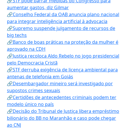
🔗STF pode barrar medidas do Congresso para
aumentar gastos, diz Gilmar
🔗Conselho Federal da OAB anuncia plano nacional
para integrar inteligência artificial à advocacia
🔗Supremo suspende julgamento de recursos de
big techs
🔗Banco de boas práticas na proteção da mulher é
aprovado na CDH
🔗Justiça recoloca Aldo Rebelo no jogo presidencial
pelo Democracia Cristã
🔗STF derruba exigência de licença ambiental para
antenas de telefonia em Goiás
🔗Desembargador mineiro será investigado por
supostos crimes sexuais
🔗Certidões de antecedentes criminais podem ter
modelo único no país
🔗Decisão do Tribunal de Justiça libera empréstimo
bilionário do BB no Maranhão e caso pode chegar
ao CNJ