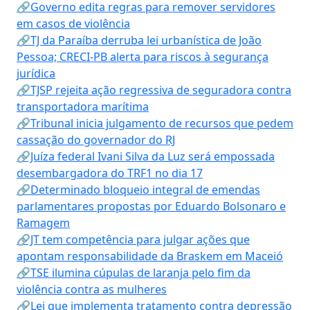
🔗Governo edita regras para remover servidores
em casos de violência
🔗TJ da Paraíba derruba lei urbanística de João
Pessoa; CRECI-PB alerta para riscos à segurança
jurídica
🔗TJSP rejeita ação regressiva de seguradora contra
transportadora marítima
🔗Tribunal inicia julgamento de recursos que pedem
cassação do governador do RJ
🔗Juíza federal Ivani Silva da Luz será empossada
desembargadora do TRF1 no dia 17
🔗Determinado bloqueio integral de emendas
parlamentares propostas por Eduardo Bolsonaro e
Ramagem
🔗JT tem competência para julgar ações que
apontam responsabilidade da Braskem em Maceió
🔗TSE ilumina cúpulas de laranja pelo fim da
violência contra as mulheres
🔗Lei que implementa tratamento contra depressão