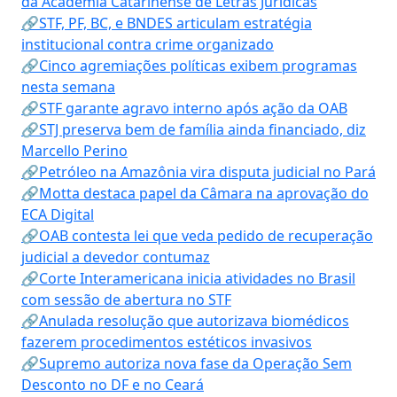
da Academia Catarinense de Letras Jurídicas
🔗STF, PF, BC, e BNDES articulam estratégia
institucional contra crime organizado
🔗Cinco agremiações políticas exibem programas
nesta semana
🔗STF garante agravo interno após ação da OAB
🔗STJ preserva bem de família ainda financiado, diz
Marcello Perino
🔗Petróleo na Amazônia vira disputa judicial no Pará
🔗Motta destaca papel da Câmara na aprovação do
ECA Digital
🔗OAB contesta lei que veda pedido de recuperação
judicial a devedor contumaz
🔗Corte Interamericana inicia atividades no Brasil
com sessão de abertura no STF
🔗Anulada resolução que autorizava biomédicos
fazerem procedimentos estéticos invasivos
🔗Supremo autoriza nova fase da Operação Sem
Desconto no DF e no Ceará