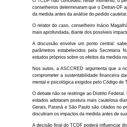
O TCDF não concedeu, neste momento, o ped
conselheiros determinaram que o Detran-DF a
da medida antes da análise do pedido cautelar
O relator do caso, conselheiro Inácio Magalh
mais aprofundada, diante dos possíveis impac
A discussão envolve um ponto central: sabe
parâmetros estabelecidos pela Secretaria Na
estudos próprios sobre os efeitos da medida no
Nos autos, a ASCCRED argumenta que a nova
comprometer a sustentabilidade financeira da
mental e psicológica exigidos pelo Código de Tr
O debate não se restringe ao Distrito Federa
estados adotaram postura mais cautelosa dia
Gerais, Paraná e São Paulo são citados no 
discutiram os impactos da medida antes de sua 
A decisão final do TCDF poderá influenciar d