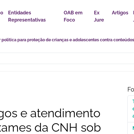
so
Entidades
OAB em
Ex
Artigos
Representativas
Foco
Jure
s Ribeiro toma posse como conselheiro do Conselho Nacional de Just
Fo
gos e atendimento
exames da CNH sob