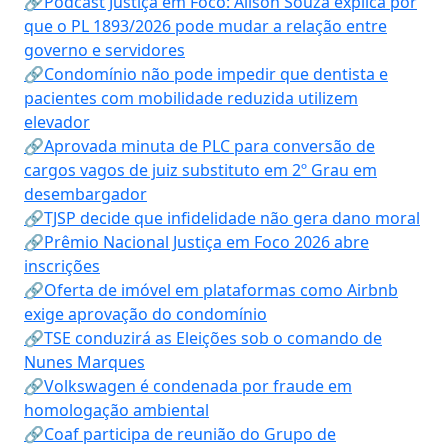
🔗Podcast Justiça em Foco: Alison Souza explica por
que o PL 1893/2026 pode mudar a relação entre
governo e servidores
🔗Condomínio não pode impedir que dentista e
pacientes com mobilidade reduzida utilizem
elevador
🔗Aprovada minuta de PLC para conversão de
cargos vagos de juiz substituto em 2º Grau em
desembargador
🔗TJSP decide que infidelidade não gera dano moral
🔗Prêmio Nacional Justiça em Foco 2026 abre
inscrições
🔗Oferta de imóvel em plataformas como Airbnb
exige aprovação do condomínio
🔗TSE conduzirá as Eleições sob o comando de
Nunes Marques
🔗Volkswagen é condenada por fraude em
homologação ambiental
🔗Coaf participa de reunião do Grupo de