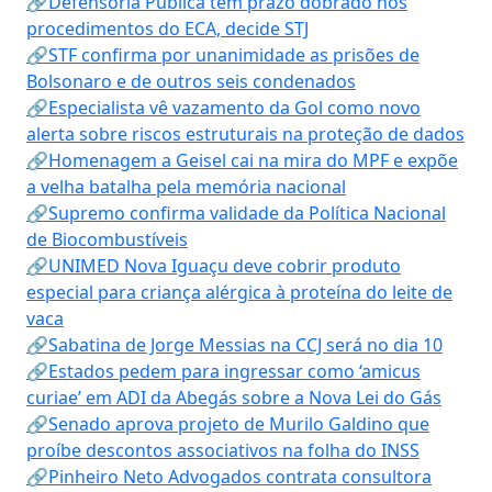
🔗Defensoria Pública tem prazo dobrado nos
procedimentos do ECA, decide STJ
🔗STF confirma por unanimidade as prisões de
Bolsonaro e de outros seis condenados
🔗Especialista vê vazamento da Gol como novo
alerta sobre riscos estruturais na proteção de dados
🔗Homenagem a Geisel cai na mira do MPF e expõe
a velha batalha pela memória nacional
🔗Supremo confirma validade da Política Nacional
de Biocombustíveis
🔗UNIMED Nova Iguaçu deve cobrir produto
especial para criança alérgica à proteína do leite de
vaca
🔗Sabatina de Jorge Messias na CCJ será no dia 10
🔗Estados pedem para ingressar como ‘amicus
curiae’ em ADI da Abegás sobre a Nova Lei do Gás
🔗Senado aprova projeto de Murilo Galdino que
proíbe descontos associativos na folha do INSS
🔗Pinheiro Neto Advogados contrata consultora