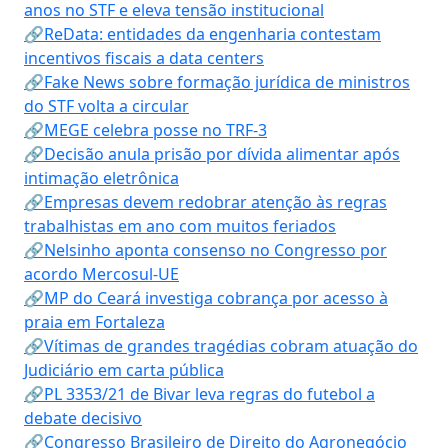
anos no STF e eleva tensão institucional
🔗ReData: entidades da engenharia contestam
incentivos fiscais a data centers
🔗Fake News sobre formação jurídica de ministros
do STF volta a circular
🔗MEGE celebra posse no TRF-3
🔗Decisão anula prisão por dívida alimentar após
intimação eletrônica
🔗Empresas devem redobrar atenção às regras
trabalhistas em ano com muitos feriados
🔗Nelsinho aponta consenso no Congresso por
acordo Mercosul-UE
🔗MP do Ceará investiga cobrança por acesso à
praia em Fortaleza
🔗Vítimas de grandes tragédias cobram atuação do
Judiciário em carta pública
🔗PL 3353/21 de Bivar leva regras do futebol a
debate decisivo
🔗Congresso Brasileiro de Direito do Agronegócio