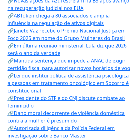
🔗Novas ações da Azul estreiam na B3 após avanço
na recuperação judicial nos EUA
🔗ABToken chega a 80 associados e amplia
influência na regulação de ativos digitais
🔗Janete Vaz recebe o Prêmio Nacional Justiça em
Foco 2025 em nome do Grupo Mulheres do Brasil
🔗Em última reunião ministerial, Lula diz que 2026
será o ano da verdade
🔗Mantida sentença que impede a ANAC de exigir
certidão fiscal para autorizar novos horários de voo
🔗Lei que institui política de assistência psicológica
a pessoas em tratamento oncológico em Socorro é
constitucional
🔗Presidente do STF e do CNJ discute combate ao
feminicídio
🔗Dano moral decorrente de violência doméstica
contra a mulher é presumido
🔗Autorizada diligência da Polícia Federal em
investigação sobre Banco Master