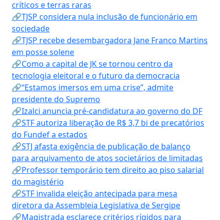
críticos e terras raras
🔗TJSP considera nula inclusão de funcionário em
sociedade
🔗TJSP recebe desembargadora Jane Franco Martins
em posse solene
🔗Como a capital de JK se tornou centro da
tecnologia eleitoral e o futuro da democracia
🔗“Estamos imersos em uma crise”, admite
presidente do Supremo
🔗Izalci anuncia pré-candidatura ao governo do DF
🔗STF autoriza liberação de R$ 3,7 bi de precatórios
do Fundef a estados
🔗STJ afasta exigência de publicação de balanço
para arquivamento de atos societários de limitadas
🔗Professor temporário tem direito ao piso salarial
do magistério
🔗STF invalida eleição antecipada para mesa
diretora da Assembleia Legislativa de Sergipe
🔗Magistrada esclarece critérios rígidos para