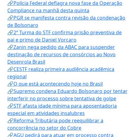
🔗Polícia Federal deflagra nova fase da Operação
Compliance na manhã desta quinta
🔗PGR se manifesta contra revisão da condenação
de Bolsonaro
🔗2ª Turma do STF confirma prisão preventiva de
pai e primo de Daniel Vorcaro
🔗Zanin nega pedido da ABAC para suspender
destinação de recursos de consórcios ao Novo
Desenrola Brasil
🔗CESTF realiza primeira audiência acadêmica
regional
🔗O que está acontecendo hoje no Brasil
🔗Supremo condena Eduardo Bolsonaro por tentar
interferir no processo sobre tentativa de golpe
🔗STF afasta idade mínima para aposentadoria
especial em atividades insalubres
🔗Reforma Tributária pode reequilibrar a
concorrência no setor do Cobre
🔗AGU pedirá para atuar em processo contra