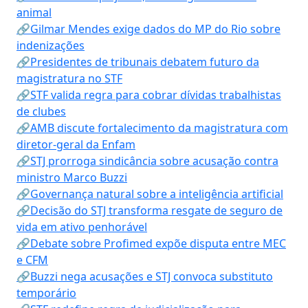
animal
🔗Gilmar Mendes exige dados do MP do Rio sobre
indenizações
🔗Presidentes de tribunais debatem futuro da
magistratura no STF
🔗STF valida regra para cobrar dívidas trabalhistas
de clubes
🔗AMB discute fortalecimento da magistratura com
diretor-geral da Enfam
🔗STJ prorroga sindicância sobre acusação contra
ministro Marco Buzzi
🔗Governança natural sobre a inteligência artificial
🔗Decisão do STJ transforma resgate de seguro de
vida em ativo penhorável
🔗Debate sobre Profimed expõe disputa entre MEC
e CFM
🔗Buzzi nega acusações e STJ convoca substituto
temporário