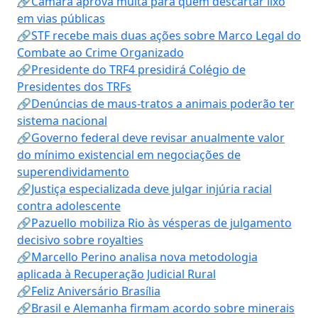
🔗Câmara aprova multa para quem descartar lixo
em vias públicas
🔗STF recebe mais duas ações sobre Marco Legal do
Combate ao Crime Organizado
🔗Presidente do TRF4 presidirá Colégio de
Presidentes dos TRFs
🔗Denúncias de maus-tratos a animais poderão ter
sistema nacional
🔗Governo federal deve revisar anualmente valor
do mínimo existencial em negociações de
superendividamento
🔗Justiça especializada deve julgar injúria racial
contra adolescente
🔗Pazuello mobiliza Rio às vésperas de julgamento
decisivo sobre royalties
🔗Marcello Perino analisa nova metodologia
aplicada à Recuperação Judicial Rural
🔗Feliz Aniversário Brasília
🔗Brasil e Alemanha firmam acordo sobre minerais