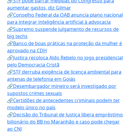
🔗STF pode barrar medidas do Congresso para
aumentar gastos, diz Gilmar
🔗Conselho Federal da OAB anuncia plano nacional
para integrar inteligência artificial à advocacia
🔗Supremo suspende julgamento de recursos de
big techs
🔗Banco de boas práticas na proteção da mulher é
aprovado na CDH
🔗Justiça recoloca Aldo Rebelo no jogo presidencial
pelo Democracia Cristã
🔗STF derruba exigência de licença ambiental para
antenas de telefonia em Goiás
🔗Desembargador mineiro será investigado por
supostos crimes sexuais
🔗Certidões de antecedentes criminais podem ter
modelo único no país
🔗Decisão do Tribunal de Justiça libera empréstimo
bilionário do BB no Maranhão e caso pode chegar
ao CNJ