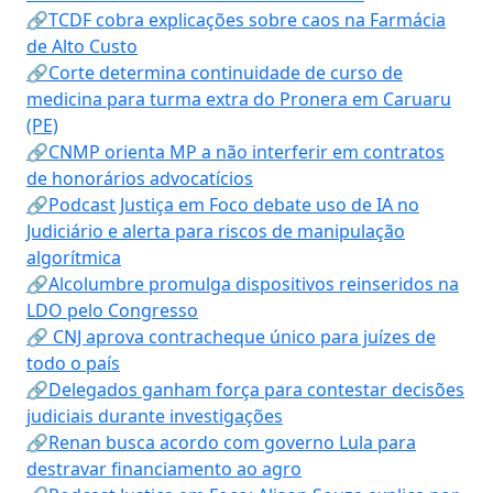
🔗TCDF cobra explicações sobre caos na Farmácia
de Alto Custo
🔗Corte determina continuidade de curso de
medicina para turma extra do Pronera em Caruaru
(PE)
🔗CNMP orienta MP a não interferir em contratos
de honorários advocatícios
🔗Podcast Justiça em Foco debate uso de IA no
Judiciário e alerta para riscos de manipulação
algorítmica
🔗Alcolumbre promulga dispositivos reinseridos na
LDO pelo Congresso
🔗 CNJ aprova contracheque único para juízes de
todo o país
🔗Delegados ganham força para contestar decisões
judiciais durante investigações
🔗Renan busca acordo com governo Lula para
destravar financiamento ao agro