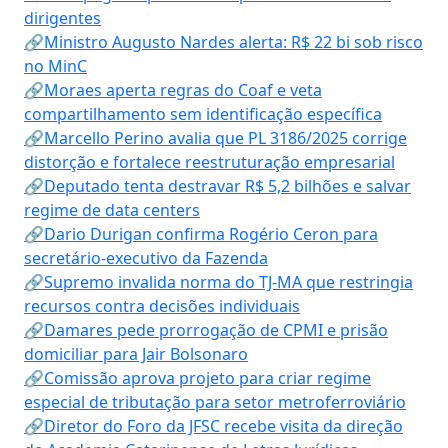
dirigentes
🔗Ministro Augusto Nardes alerta: R$ 22 bi sob risco
no MinC
🔗Moraes aperta regras do Coaf e veta
compartilhamento sem identificação específica
🔗Marcello Perino avalia que PL 3186/2025 corrige
distorção e fortalece reestruturação empresarial
🔗Deputado tenta destravar R$ 5,2 bilhões e salvar
regime de data centers
🔗Dario Durigan confirma Rogério Ceron para
secretário-executivo da Fazenda
🔗Supremo invalida norma do TJ-MA que restringia
recursos contra decisões individuais
🔗Damares pede prorrogação de CPMI e prisão
domiciliar para Jair Bolsonaro
🔗Comissão aprova projeto para criar regime
especial de tributação para setor metroferroviário
🔗Diretor do Foro da JFSC recebe visita da direção