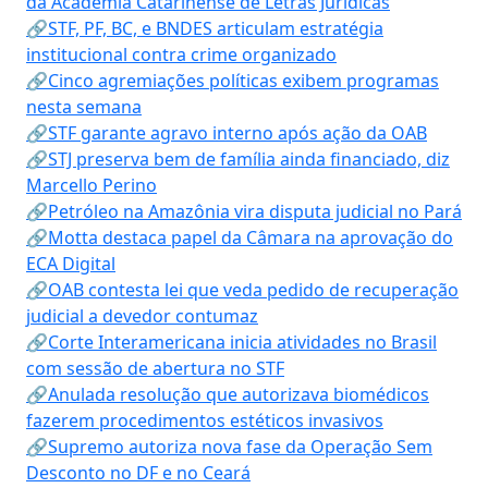
da Academia Catarinense de Letras Jurídicas
🔗STF, PF, BC, e BNDES articulam estratégia
institucional contra crime organizado
🔗Cinco agremiações políticas exibem programas
nesta semana
🔗STF garante agravo interno após ação da OAB
🔗STJ preserva bem de família ainda financiado, diz
Marcello Perino
🔗Petróleo na Amazônia vira disputa judicial no Pará
🔗Motta destaca papel da Câmara na aprovação do
ECA Digital
🔗OAB contesta lei que veda pedido de recuperação
judicial a devedor contumaz
🔗Corte Interamericana inicia atividades no Brasil
com sessão de abertura no STF
🔗Anulada resolução que autorizava biomédicos
fazerem procedimentos estéticos invasivos
🔗Supremo autoriza nova fase da Operação Sem
Desconto no DF e no Ceará