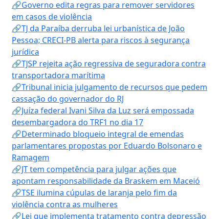
🔗Governo edita regras para remover servidores
em casos de violência
🔗TJ da Paraíba derruba lei urbanística de João
Pessoa; CRECI-PB alerta para riscos à segurança
jurídica
🔗TJSP rejeita ação regressiva de seguradora contra
transportadora marítima
🔗Tribunal inicia julgamento de recursos que pedem
cassação do governador do RJ
🔗Juíza federal Ivani Silva da Luz será empossada
desembargadora do TRF1 no dia 17
🔗Determinado bloqueio integral de emendas
parlamentares propostas por Eduardo Bolsonaro e
Ramagem
🔗JT tem competência para julgar ações que
apontam responsabilidade da Braskem em Maceió
🔗TSE ilumina cúpulas de laranja pelo fim da
violência contra as mulheres
🔗Lei que implementa tratamento contra depressão