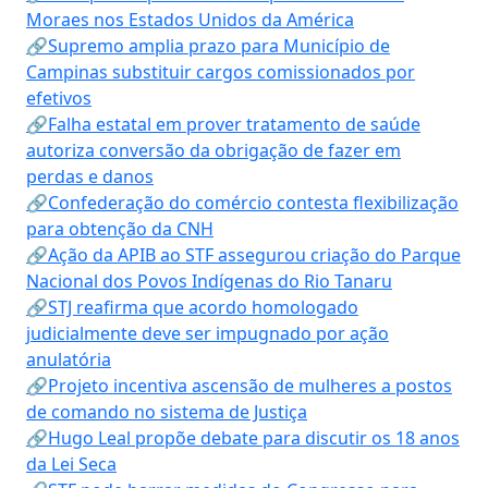
Moraes nos Estados Unidos da América
🔗Supremo amplia prazo para Município de
Campinas substituir cargos comissionados por
efetivos
🔗Falha estatal em prover tratamento de saúde
autoriza conversão da obrigação de fazer em
perdas e danos
🔗Confederação do comércio contesta flexibilização
para obtenção da CNH
🔗Ação da APIB ao STF assegurou criação do Parque
Nacional dos Povos Indígenas do Rio Tanaru
🔗STJ reafirma que acordo homologado
judicialmente deve ser impugnado por ação
anulatória
🔗Projeto incentiva ascensão de mulheres a postos
de comando no sistema de Justiça
🔗Hugo Leal propõe debate para discutir os 18 anos
da Lei Seca