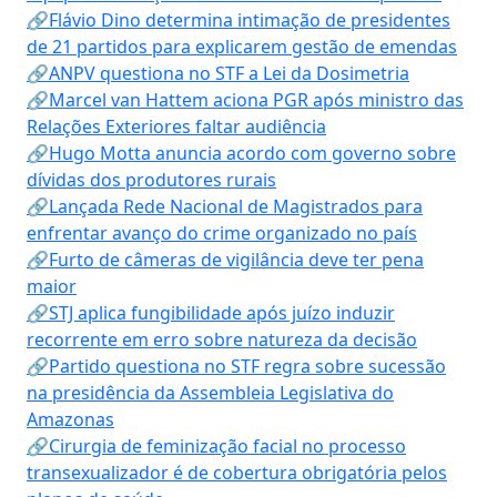
🔗Flávio Dino determina intimação de presidentes
de 21 partidos para explicarem gestão de emendas
🔗ANPV questiona no STF a Lei da Dosimetria
🔗Marcel van Hattem aciona PGR após ministro das
Relações Exteriores faltar audiência
🔗Hugo Motta anuncia acordo com governo sobre
dívidas dos produtores rurais
🔗Lançada Rede Nacional de Magistrados para
enfrentar avanço do crime organizado no país
🔗Furto de câmeras de vigilância deve ter pena
maior
🔗STJ aplica fungibilidade após juízo induzir
recorrente em erro sobre natureza da decisão
🔗Partido questiona no STF regra sobre sucessão
na presidência da Assembleia Legislativa do
Amazonas
🔗Cirurgia de feminização facial no processo
transexualizador é de cobertura obrigatória pelos