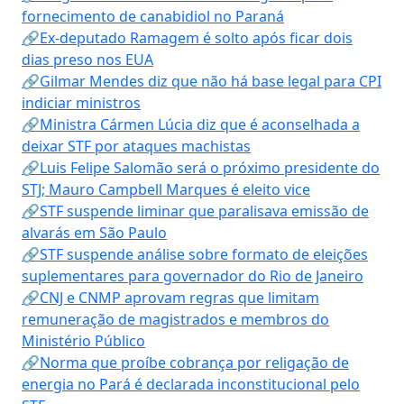
fornecimento de canabidiol no Paraná
🔗Ex-deputado Ramagem é solto após ficar dois
dias preso nos EUA
🔗Gilmar Mendes diz que não há base legal para CPI
indiciar ministros
🔗Ministra Cármen Lúcia diz que é aconselhada a
deixar STF por ataques machistas
🔗Luis Felipe Salomão será o próximo presidente do
STJ; Mauro Campbell Marques é eleito vice
🔗STF suspende liminar que paralisava emissão de
alvarás em São Paulo
🔗STF suspende análise sobre formato de eleições
suplementares para governador do Rio de Janeiro
🔗CNJ e CNMP aprovam regras que limitam
remuneração de magistrados e membros do
Ministério Público
🔗Norma que proíbe cobrança por religação de
energia no Pará é declarada inconstitucional pelo