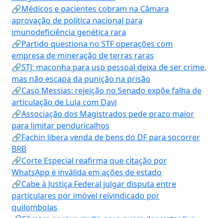
🔗Médicos e pacientes cobram na Câmara
aprovação de política nacional para
imunodeficiência genética rara
🔗Partido questiona no STF operações com
empresa de mineração de terras raras
🔗STJ: maconha para uso pessoal deixa de ser crime,
mas não escapa da punição na prisão
🔗Caso Messias: rejeição no Senado expõe falha de
articulação de Lula com Davi
🔗Associação dos Magistrados pede prazo maior
para limitar penduricalhos
🔗Fachin libera venda de bens do DF para socorrer
BRB
🔗Corte Especial reafirma que citação por
WhatsApp é inválida em ações de estado
🔗Cabe à Justiça Federal julgar disputa entre
particulares por imóvel reivindicado por
quilombolas