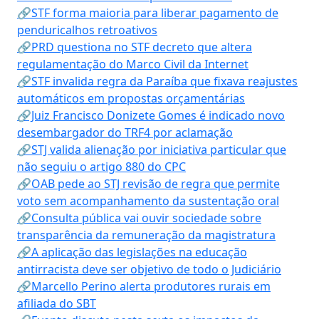
🔗STF forma maioria para liberar pagamento de
penduricalhos retroativos
🔗PRD questiona no STF decreto que altera
regulamentação do Marco Civil da Internet
🔗STF invalida regra da Paraíba que fixava reajustes
automáticos em propostas orçamentárias
🔗Juiz Francisco Donizete Gomes é indicado novo
desembargador do TRF4 por aclamação
🔗STJ valida alienação por iniciativa particular que
não seguiu o artigo 880 do CPC
🔗OAB pede ao STJ revisão de regra que permite
voto sem acompanhamento da sustentação oral
🔗Consulta pública vai ouvir sociedade sobre
transparência da remuneração da magistratura
🔗A aplicação das legislações na educação
antirracista deve ser objetivo de todo o Judiciário
🔗Marcello Perino alerta produtores rurais em
afiliada do SBT