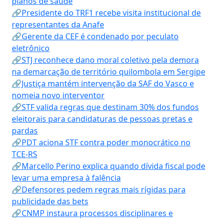
planos de saúde
🔗Presidente do TRF1 recebe visita institucional de
representantes da Anafe
🔗Gerente da CEF é condenado por peculato
eletrônico
🔗STJ reconhece dano moral coletivo pela demora
na demarcação de território quilombola em Sergipe
🔗Justiça mantém intervenção da SAF do Vasco e
nomeia novo interventor
🔗STF valida regras que destinam 30% dos fundos
eleitorais para candidaturas de pessoas pretas e
pardas
🔗PDT aciona STF contra poder monocrático no
TCE-RS
🔗Marcello Perino explica quando dívida fiscal pode
levar uma empresa à falência
🔗Defensores pedem regras mais rígidas para
publicidade das bets
🔗CNMP instaura processos disciplinares e