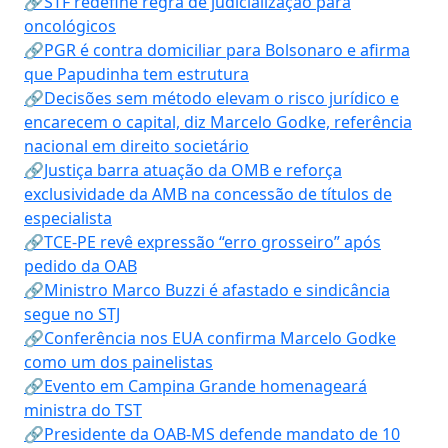
🔗STF redefine regra de judicialização para
oncológicos
🔗PGR é contra domiciliar para Bolsonaro e afirma
que Papudinha tem estrutura
🔗Decisões sem método elevam o risco jurídico e
encarecem o capital, diz Marcelo Godke, referência
nacional em direito societário
🔗Justiça barra atuação da OMB e reforça
exclusividade da AMB na concessão de títulos de
especialista
🔗TCE-PE revê expressão “erro grosseiro” após
pedido da OAB
🔗Ministro Marco Buzzi é afastado e sindicância
segue no STJ
🔗Conferência nos EUA confirma Marcelo Godke
como um dos painelistas
🔗Evento em Campina Grande homenageará
ministra do TST
🔗Presidente da OAB-MS defende mandato de 10