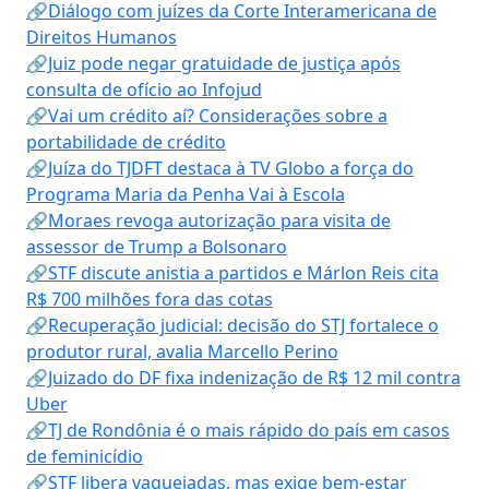
🔗Diálogo com juízes da Corte Interamericana de
Direitos Humanos
🔗Juiz pode negar gratuidade de justiça após
consulta de ofício ao Infojud
🔗Vai um crédito aí? Considerações sobre a
portabilidade de crédito
🔗Juíza do TJDFT destaca à TV Globo a força do
Programa Maria da Penha Vai à Escola
🔗Moraes revoga autorização para visita de
assessor de Trump a Bolsonaro
🔗STF discute anistia a partidos e Márlon Reis cita
R$ 700 milhões fora das cotas
🔗Recuperação judicial: decisão do STJ fortalece o
produtor rural, avalia Marcello Perino
🔗Juizado do DF fixa indenização de R$ 12 mil contra
Uber
🔗TJ de Rondônia é o mais rápido do país em casos
de feminicídio
🔗STF libera vaquejadas, mas exige bem-estar