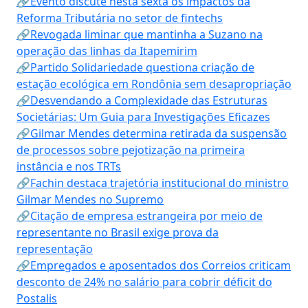
🔗Evento discute nesta sexta os impactos da
Reforma Tributária no setor de fintechs
🔗Revogada liminar que mantinha a Suzano na
operação das linhas da Itapemirim
🔗Partido Solidariedade questiona criação de
estação ecológica em Rondônia sem desapropriação
🔗Desvendando a Complexidade das Estruturas
Societárias: Um Guia para Investigações Eficazes
🔗Gilmar Mendes determina retirada da suspensão
de processos sobre pejotização na primeira
instância e nos TRTs
🔗Fachin destaca trajetória institucional do ministro
Gilmar Mendes no Supremo
🔗Citação de empresa estrangeira por meio de
representante no Brasil exige prova da
representação
🔗Empregados e aposentados dos Correios criticam
desconto de 24% no salário para cobrir déficit do
Postalis