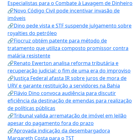
Especialistas para o Combate à Lavagem de Dinheiro
🔗Novo Código Civil pode incentivar invasão de
imóveis
🔗Dino pede vista e STF suspende julgamento sobre
royalties do petróleo
🔗Fiocruz obtém patente para método de
tratamento que utiliza composto promissor contra
malária resistente
🔗Renato Ewerton analisa reforma tributária e
recuperação judicial: o fim de uma era do improviso
🔗Justiça Federal afasta IR sobre juros de mora de
URV e garante restituição a servidores na Bahia
🔗Flávio Dino convoca audiência para discutir
eficiência da destinação de emendas para realização
de políticas públicas
🔗Tribunal valida arrematação de imóvel em leilão
apesar do pagamento fora do prazo
🔗Aprovada indicação da desembargadora
Margareth Costa para o TST