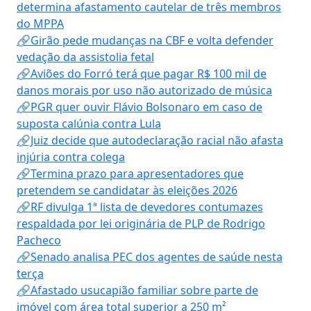
determina afastamento cautelar de três membros
do MPPA
🔗Girão pede mudanças na CBF e volta defender
vedação da assistolia fetal
🔗Aviões do Forró terá que pagar R$ 100 mil de
danos morais por uso não autorizado de música
🔗PGR quer ouvir Flávio Bolsonaro em caso de
suposta calúnia contra Lula
🔗Juiz decide que autodeclaração racial não afasta
injúria contra colega
🔗Termina prazo para apresentadores que
pretendem se candidatar às eleições 2026
🔗RF divulga 1ª lista de devedores contumazes
respaldada por lei originária de PLP de Rodrigo
Pacheco
🔗Senado analisa PEC dos agentes de saúde nesta
terça
🔗Afastado usucapião familiar sobre parte de
imóvel com área total superior a 250 m²