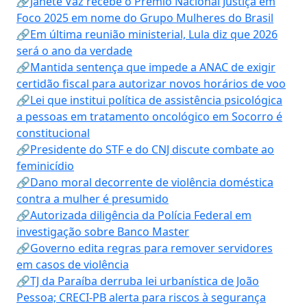
🔗Janete Vaz recebe o Prêmio Nacional Justiça em
Foco 2025 em nome do Grupo Mulheres do Brasil
🔗Em última reunião ministerial, Lula diz que 2026
será o ano da verdade
🔗Mantida sentença que impede a ANAC de exigir
certidão fiscal para autorizar novos horários de voo
🔗Lei que institui política de assistência psicológica
a pessoas em tratamento oncológico em Socorro é
constitucional
🔗Presidente do STF e do CNJ discute combate ao
feminicídio
🔗Dano moral decorrente de violência doméstica
contra a mulher é presumido
🔗Autorizada diligência da Polícia Federal em
investigação sobre Banco Master
🔗Governo edita regras para remover servidores
em casos de violência
🔗TJ da Paraíba derruba lei urbanística de João
Pessoa; CRECI-PB alerta para riscos à segurança