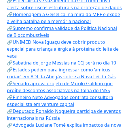
🔗Especialista vê vazamento da Gol como novo
alerta sobre riscos estruturais na proteção de dados
🔗Homenagem a Geisel cai na mira do MPF e expõe
a velha batalha pela memória nacional
🔗Supremo confirma validade da Política Nacional
de Biocombustíveis
🔗UNIMED Nova Iguaçu deve cobrir produto
especial para criança alérgica à proteína do leite de
vaca
🔗Sabatina de Jorge Messias na CCJ será no dia 10
🔗Estados pedem para ingressar como ‘amicus
curiae’ em ADI da Abegás sobre a Nova Lei do Gás
🔗Senado aprova projeto de Murilo Galdino que
proíbe descontos associativos na folha do INSS
🔗Pinheiro Neto Advogados contrata consultora
especialista em venture capital
🔗Deputado Ronaldo Nogueira participa de eventos
internacionais na Rússia
🔗Advogada Luciane Tomé explica impactos da nova