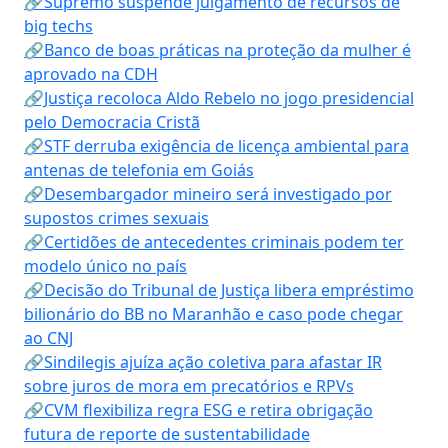
🔗Supremo suspende julgamento de recursos de
big techs
🔗Banco de boas práticas na proteção da mulher é
aprovado na CDH
🔗Justiça recoloca Aldo Rebelo no jogo presidencial
pelo Democracia Cristã
🔗STF derruba exigência de licença ambiental para
antenas de telefonia em Goiás
🔗Desembargador mineiro será investigado por
supostos crimes sexuais
🔗Certidões de antecedentes criminais podem ter
modelo único no país
🔗Decisão do Tribunal de Justiça libera empréstimo
bilionário do BB no Maranhão e caso pode chegar
ao CNJ
🔗Sindilegis ajuíza ação coletiva para afastar IR
sobre juros de mora em precatórios e RPVs
🔗CVM flexibiliza regra ESG e retira obrigação
futura de reporte de sustentabilidade