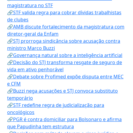
magistratura no STF
🔗STF valida regra para cobrar dívidas trabalhistas
de clubes
🔗AMB discute fortalecimento da magistratura com
diretor-geral da Enfam
🔗STJ prorroga sindicância sobre acusação contra
ministro Marco Buzzi
🔗Governança natural sobre a inteligência artificial
🔗Decisão do STJ transforma resgate de seguro de
vida em ativo penhorável
🔗Debate sobre Profimed expõe disputa entre MEC
e CFM
🔗Buzzi nega acusações e STJ convoca substituto
temporário
🔗STF redefine regra de judicialização para
oncológicos
🔗PGR é contra domiciliar para Bolsonaro e afirma
que Papudinha tem estrutura