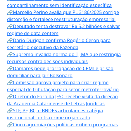
compartilhamento sem identificação específica
🔗Marcello Perino avalia que PL 3186/2025 corrige
distorção e fortalece reestruturação empresarial
🔗Deputado tenta destravar R$ 5,2 bilhões e salvar
regime de data centers
🔗Dario Durigan confirma Rogério Ceron para
secretário-executivo da Fazenda
🔗Supremo invalida norma do TJ-MA que restringia
recursos contra decisões individuais
🔗Damares pede prorrogação de CPMI e prisão
domiciliar para Jair Bolsonaro
🔗Comissão aprova projeto para criar regime
especial de tributação para setor metroferroviário
🔗Diretor do Foro da JFSC recebe visita da direção
da Academia Catarinense de Letras Jurídicas
🔗STF, PF, BC, e BNDES articulam estratégia
institucional contra crime organizado
🔗Cinco agremiações políticas exibem programas