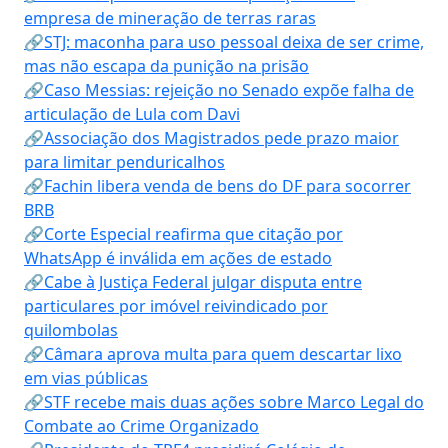
empresa de mineração de terras raras
🔗STJ: maconha para uso pessoal deixa de ser crime,
mas não escapa da punição na prisão
🔗Caso Messias: rejeição no Senado expõe falha de
articulação de Lula com Davi
🔗Associação dos Magistrados pede prazo maior
para limitar penduricalhos
🔗Fachin libera venda de bens do DF para socorrer
BRB
🔗Corte Especial reafirma que citação por
WhatsApp é inválida em ações de estado
🔗Cabe à Justiça Federal julgar disputa entre
particulares por imóvel reivindicado por
quilombolas
🔗Câmara aprova multa para quem descartar lixo
em vias públicas
🔗STF recebe mais duas ações sobre Marco Legal do
Combate ao Crime Organizado