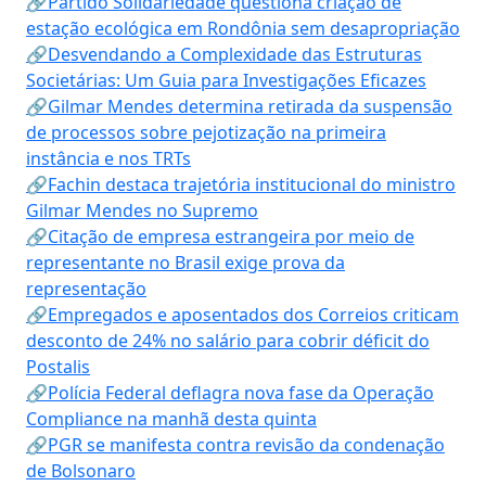
🔗Partido Solidariedade questiona criação de
estação ecológica em Rondônia sem desapropriação
🔗Desvendando a Complexidade das Estruturas
Societárias: Um Guia para Investigações Eficazes
🔗Gilmar Mendes determina retirada da suspensão
de processos sobre pejotização na primeira
instância e nos TRTs
🔗Fachin destaca trajetória institucional do ministro
Gilmar Mendes no Supremo
🔗Citação de empresa estrangeira por meio de
representante no Brasil exige prova da
representação
🔗Empregados e aposentados dos Correios criticam
desconto de 24% no salário para cobrir déficit do
Postalis
🔗Polícia Federal deflagra nova fase da Operação
Compliance na manhã desta quinta
🔗PGR se manifesta contra revisão da condenação
de Bolsonaro