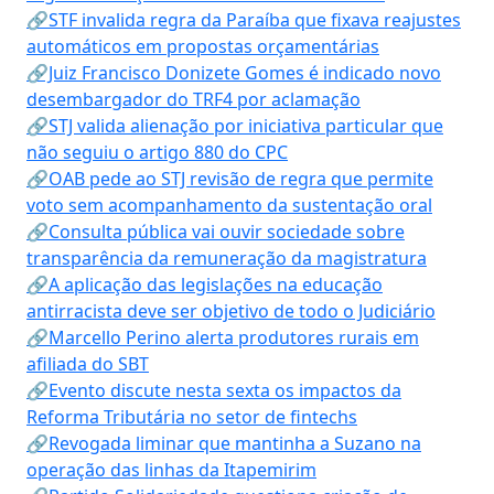
🔗STF invalida regra da Paraíba que fixava reajustes
automáticos em propostas orçamentárias
🔗Juiz Francisco Donizete Gomes é indicado novo
desembargador do TRF4 por aclamação
🔗STJ valida alienação por iniciativa particular que
não seguiu o artigo 880 do CPC
🔗OAB pede ao STJ revisão de regra que permite
voto sem acompanhamento da sustentação oral
🔗Consulta pública vai ouvir sociedade sobre
transparência da remuneração da magistratura
🔗A aplicação das legislações na educação
antirracista deve ser objetivo de todo o Judiciário
🔗Marcello Perino alerta produtores rurais em
afiliada do SBT
🔗Evento discute nesta sexta os impactos da
Reforma Tributária no setor de fintechs
🔗Revogada liminar que mantinha a Suzano na
operação das linhas da Itapemirim