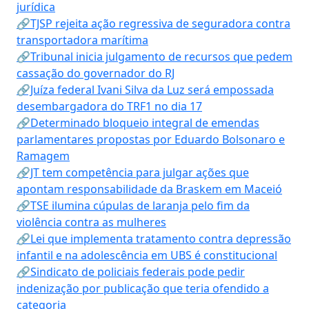
jurídica
🔗TJSP rejeita ação regressiva de seguradora contra
transportadora marítima
🔗Tribunal inicia julgamento de recursos que pedem
cassação do governador do RJ
🔗Juíza federal Ivani Silva da Luz será empossada
desembargadora do TRF1 no dia 17
🔗Determinado bloqueio integral de emendas
parlamentares propostas por Eduardo Bolsonaro e
Ramagem
🔗JT tem competência para julgar ações que
apontam responsabilidade da Braskem em Maceió
🔗TSE ilumina cúpulas de laranja pelo fim da
violência contra as mulheres
🔗Lei que implementa tratamento contra depressão
infantil e na adolescência em UBS é constitucional
🔗Sindicato de policiais federais pode pedir
indenização por publicação que teria ofendido a
categoria