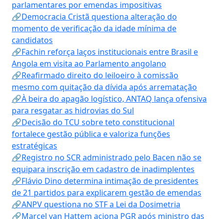
parlamentares por emendas impositivas
🔗Democracia Cristã questiona alteração do
momento de verificação da idade mínima de
candidatos
🔗Fachin reforça laços institucionais entre Brasil e
Angola em visita ao Parlamento angolano
🔗Reafirmado direito do leiloeiro à comissão
mesmo com quitação da dívida após arrematação
🔗À beira do apagão logístico, ANTAQ lança ofensiva
para resgatar as hidrovias do Sul
🔗Decisão do TCU sobre teto constitucional
fortalece gestão pública e valoriza funções
estratégicas
🔗Registro no SCR administrado pelo Bacen não se
equipara inscrição em cadastro de inadimplentes
🔗Flávio Dino determina intimação de presidentes
de 21 partidos para explicarem gestão de emendas
🔗ANPV questiona no STF a Lei da Dosimetria
🔗Marcel van Hattem aciona PGR após ministro das