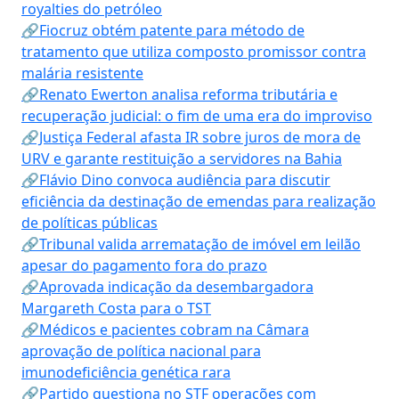
royalties do petróleo
🔗Fiocruz obtém patente para método de
tratamento que utiliza composto promissor contra
malária resistente
🔗Renato Ewerton analisa reforma tributária e
recuperação judicial: o fim de uma era do improviso
🔗Justiça Federal afasta IR sobre juros de mora de
URV e garante restituição a servidores na Bahia
🔗Flávio Dino convoca audiência para discutir
eficiência da destinação de emendas para realização
de políticas públicas
🔗Tribunal valida arrematação de imóvel em leilão
apesar do pagamento fora do prazo
🔗Aprovada indicação da desembargadora
Margareth Costa para o TST
🔗Médicos e pacientes cobram na Câmara
aprovação de política nacional para
imunodeficiência genética rara
🔗Partido questiona no STF operações com