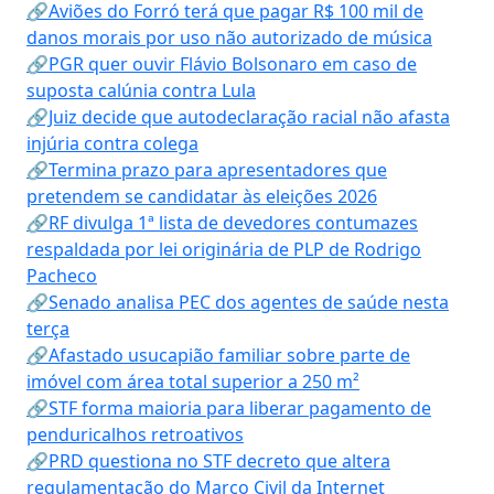
🔗Aviões do Forró terá que pagar R$ 100 mil de
danos morais por uso não autorizado de música
🔗PGR quer ouvir Flávio Bolsonaro em caso de
suposta calúnia contra Lula
🔗Juiz decide que autodeclaração racial não afasta
injúria contra colega
🔗Termina prazo para apresentadores que
pretendem se candidatar às eleições 2026
🔗RF divulga 1ª lista de devedores contumazes
respaldada por lei originária de PLP de Rodrigo
Pacheco
🔗Senado analisa PEC dos agentes de saúde nesta
terça
🔗Afastado usucapião familiar sobre parte de
imóvel com área total superior a 250 m²
🔗STF forma maioria para liberar pagamento de
penduricalhos retroativos
🔗PRD questiona no STF decreto que altera
regulamentação do Marco Civil da Internet