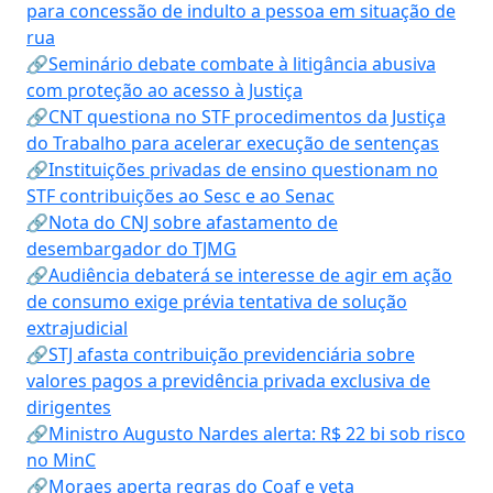
para concessão de indulto a pessoa em situação de
rua
🔗Seminário debate combate à litigância abusiva
com proteção ao acesso à Justiça
🔗CNT questiona no STF procedimentos da Justiça
do Trabalho para acelerar execução de sentenças
🔗Instituições privadas de ensino questionam no
STF contribuições ao Sesc e ao Senac
🔗Nota do CNJ sobre afastamento de
desembargador do TJMG
🔗Audiência debaterá se interesse de agir em ação
de consumo exige prévia tentativa de solução
extrajudicial
🔗STJ afasta contribuição previdenciária sobre
valores pagos a previdência privada exclusiva de
dirigentes
🔗Ministro Augusto Nardes alerta: R$ 22 bi sob risco
no MinC
🔗Moraes aperta regras do Coaf e veta