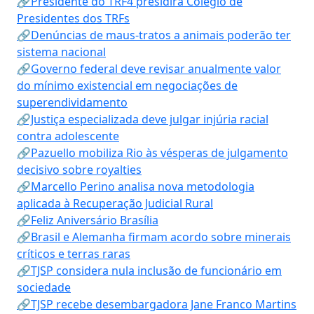
🔗Presidente do TRF4 presidirá Colégio de
Presidentes dos TRFs
🔗Denúncias de maus-tratos a animais poderão ter
sistema nacional
🔗Governo federal deve revisar anualmente valor
do mínimo existencial em negociações de
superendividamento
🔗Justiça especializada deve julgar injúria racial
contra adolescente
🔗Pazuello mobiliza Rio às vésperas de julgamento
decisivo sobre royalties
🔗Marcello Perino analisa nova metodologia
aplicada à Recuperação Judicial Rural
🔗Feliz Aniversário Brasília
🔗Brasil e Alemanha firmam acordo sobre minerais
críticos e terras raras
🔗TJSP considera nula inclusão de funcionário em
sociedade
🔗TJSP recebe desembargadora Jane Franco Martins