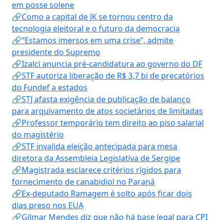
em posse solene
🔗Como a capital de JK se tornou centro da
tecnologia eleitoral e o futuro da democracia
🔗“Estamos imersos em uma crise”, admite
presidente do Supremo
🔗Izalci anuncia pré-candidatura ao governo do DF
🔗STF autoriza liberação de R$ 3,7 bi de precatórios
do Fundef a estados
🔗STJ afasta exigência de publicação de balanço
para arquivamento de atos societários de limitadas
🔗Professor temporário tem direito ao piso salarial
do magistério
🔗STF invalida eleição antecipada para mesa
diretora da Assembleia Legislativa de Sergipe
🔗Magistrada esclarece critérios rígidos para
fornecimento de canabidiol no Paraná
🔗Ex-deputado Ramagem é solto após ficar dois
dias preso nos EUA
🔗Gilmar Mendes diz que não há base legal para CPI