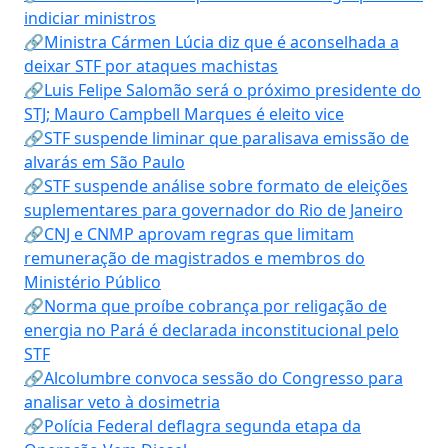
indiciar ministros
🔗Ministra Cármen Lúcia diz que é aconselhada a
deixar STF por ataques machistas
🔗Luis Felipe Salomão será o próximo presidente do
STJ; Mauro Campbell Marques é eleito vice
🔗STF suspende liminar que paralisava emissão de
alvarás em São Paulo
🔗STF suspende análise sobre formato de eleições
suplementares para governador do Rio de Janeiro
🔗CNJ e CNMP aprovam regras que limitam
remuneração de magistrados e membros do
Ministério Público
🔗Norma que proíbe cobrança por religação de
energia no Pará é declarada inconstitucional pelo
STF
🔗Alcolumbre convoca sessão do Congresso para
analisar veto à dosimetria
🔗Polícia Federal deflagra segunda etapa da