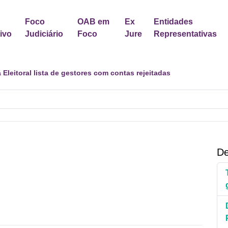
Foco
OAB em
Ex
Entidades
tivo
Judiciário
Foco
Jure
Representativas
dastro Nacional para Pacientes com Doenças Raras é Medida de 
De