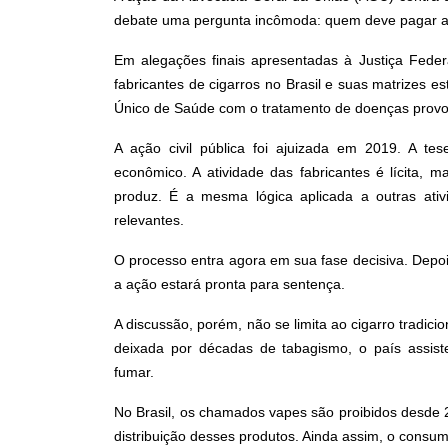
debate uma pergunta incômoda: quem deve pagar a 
Em alegações finais apresentadas à Justiça Fede
fabricantes de cigarros no Brasil e suas matrizes 
Único de Saúde com o tratamento de doenças prov
A ação civil pública foi ajuizada em 2019. A te
econômico. A atividade das fabricantes é lícita, 
produz. É a mesma lógica aplicada a outras ativ
relevantes.
O processo entra agora em sua fase decisiva. Depoi
a ação estará pronta para sentença.
A discussão, porém, não se limita ao cigarro tradici
deixada por décadas de tabagismo, o país assiste
fumar.
No Brasil, os chamados vapes são proibidos desde 2
distribuição desses produtos. Ainda assim, o consu