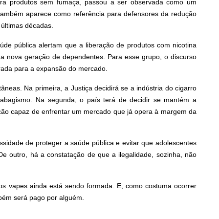
s para produtos sem fumaça, passou a ser observada como um
ia também aparece como referência para defensores da redução
 últimas décadas.
de pública alertam que a liberação de produtos com nicotina
ma nova geração de dependentes. Para esse grupo, o discurso
trada para a expansão do mercado.
tâneas. Na primeira, a Justiça decidirá se a indústria do cigarro
 tabagismo. Na segunda, o país terá de decidir se mantém a
lação capaz de enfrentar um mercado que já opera à margem da
sidade de proteger a saúde pública e evitar que adolescentes
De outro, há a constatação de que a ilegalidade, sozinha, não
A dos vapes ainda está sendo formada. E, como costuma ocorrer
ambém será pago por alguém.