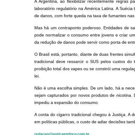
A Argentina, ao flexibilizar recentemente regra
laboratório regulatório na América Latina. A Suéc
de danos, com forte queda na taxa de fumantes nas
Mas há um contraponto poderoso. Entidades de saú
pode normalizar o consumo entre jovens e criar u
da redução de danos pode servir como porta de en
O Brasil está, portanto, diante de duas frentes simul
tradicional deve ressarcir o SUS pelos custos do
proibição total dos vapes ou se constrói uma regu
lei.
Não é uma escolha simples. De um lado, há a neces
sejam capturados por novos produtos de nicotina. 
impediu a expansão do consumo.
A conta do cigarro tradicional chegou à Justiça. 
em políticas públicas, o custo de adiar decisões t
redacao@justicaemfoco.com.br