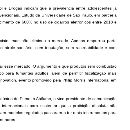
l e Drogas indicam que a prevalência entre adolescentes já
encionais. Estudo da Universidade de São Paulo, em parceria
cimento de 600% no uso de cigarros eletrônicos entre 2018 e
existe, mas não eliminou o mercado. Apenas empurrou parte
ontrole sanitário, sem tributação, sem rastreabilidade e com
izar esse mercado. O argumento é que produtos sem combustão
o para fumantes adultos, além de permitir fiscalização mais
hnovation, evento promovido pela Philip Morris International em
Indústria do Fumo, a Abifumo, o vice-presidente de comunicação
internacionais para sustentar que a proibição absoluta não
ram modelos regulados passaram a ter mais instrumentos para
 menores.