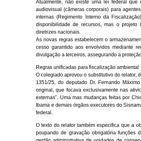
Atualmente, não existe uma lei federal que
audiovisual (câmeras corporais) para agentes
internas (Regimento Interno da Fiscalizaçã
disponibilidade de recursos, mas o projeto
diretrizes nacionais.
As novas regras estabelecem o armazenamento
cesso garantido aos envolvidos mediante re
divulgação a terceiros, assegurando a proteção 
Regras unificadas para fiscalização ambiental
O colegiado aprovou o substitutivo do relator, 
1351/25, do deputado Dr. Fernando Máximo
original, que focava exclusivamente nas ati
externas". Uma mas mudanças feitas por Chic
Ibama e demais órgãos executores do Sisnama,
federal.
O texto do relator também especifica que a ob
poupando de gravação obrigatória funções d
gestão administrativa de unidades de conserv