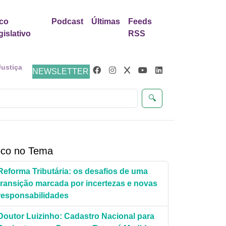
co
Podcast
Últimas
Feeds
gislativo
RSS
Justiça
NEWSLETTER
🔍
co no Tema
Reforma Tributária: os desafios de uma
transição marcada por incertezas e novas
responsabilidades
Doutor Luizinho: Cadastro Nacional para