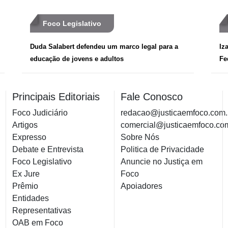
Foco Legislativo
Duda Salabert defendeu um marco legal para a
Iz
educação de jovens e adultos
Fe
Principais Editoriais
Fale Conosco
Foco Judiciário
redacao@justicaemfoco.com.
Artigos
comercial@justicaemfoco.co
Expresso
Sobre Nós
Debate e Entrevista
Politica de Privacidade
Foco Legislativo
Anuncie no Justiça em
Ex Jure
Foco
Prêmio
Apoiadores
Entidades
Representativas
OAB em Foco