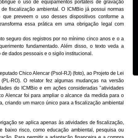
 obrigue o uso de equipamentos portáteis de gravação
 de fiscalização ambiental. O ICMBio já possui normas
o) que preveem o uso desses dispositivos conforme a
 transforma essa prática em uma obrigação legal com
 seguro dos registros por no mínimo cinco anos e o a
querimento fundamentado. Além disso, o texto veda a
de dados pessoais e o sigilo institucional.
deputado Chico Alencar (Psol-RJ) (foto), ao Projeto de Lei
 (PL-RO). O relator fez algumas mudanças na versão
vidades do ICMBio e em ações consideradas "atividades
o Alencar foi para ampliar o alcance da medida para o
 criando um marco único para a fiscalização ambiental
rigação se aplica apenas às atividades de fiscalização,
e baixo risco, como educação ambiental, pesquisa ou
ação. Para permitir a adaptação financeira e a compra