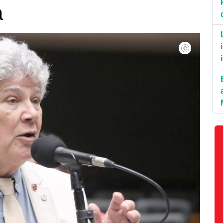
a
©Kayo Magalhã