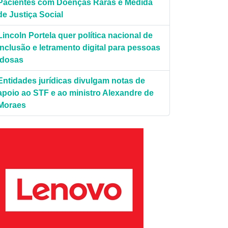
Pacientes com Doenças Raras é Medida
de Justiça Social
Lincoln Portela quer política nacional de
inclusão e letramento digital para pessoas
es./Ag.Câmara.
idosas
Entidades jurídicas divulgam notas de
apoio ao STF e ao ministro Alexandre de
Moraes