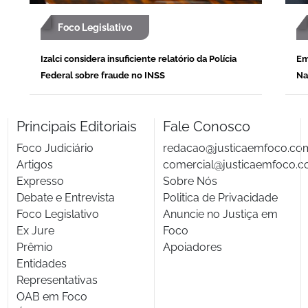
Foco Legislativo
Izalci considera insuficiente relatório da Polícia
Em
Federal sobre fraude no INSS
Na
Principais Editoriais
Fale Conosco
Foco Judiciário
redacao@justicaemfoco.co
Artigos
comercial@justicaemfoco.c
Expresso
Sobre Nós
Debate e Entrevista
Politica de Privacidade
Foco Legislativo
Anuncie no Justiça em
Ex Jure
Foco
Prêmio
Apoiadores
Entidades
Representativas
OAB em Foco