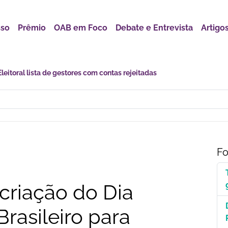
sso
Prêmio
OAB em Foco
Debate e Entrevista
Artigo
astro Nacional para Pacientes com Doenças Raras é Medida de Justi
Fo
criação do Dia
rasileiro para