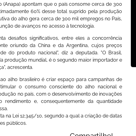
ho (Anapa) apontam que o país consome cerca de 300
oximadamente 60% desse total suprido pela produção
utiva do alho gera cerca de 300 mil empregos no País,
unção de avanços no acesso à tecnologia.
a desafios significativos, entre eles a concorrência
nte oriundo da China e da Argentina, cujos preços
e do produto nacional", diz a deputada. "O Brasil,
da produção mundial, é o segundo maior importador e
a", acrescenta.
ao alho brasileiro é criar espaço para campanhas de
estimular o consumo consciente do alho nacional e
produção no país, com o desenvolvimento de inovações
o rendimento e, consequentemente da quantidade
ssa.
sta na Lei 12.345/10, segundo a qual a criação de datas
es públicos.
Compartilhe!