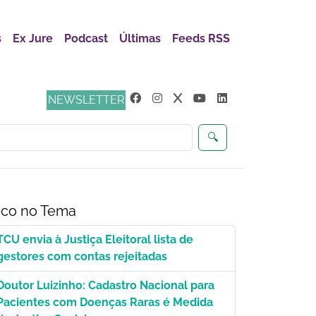
s
Ex Jure
Podcast
Últimas
Feeds RSS
ça
NEWSLETTER
🔍
co no Tema
TCU envia à Justiça Eleitoral lista de
gestores com contas rejeitadas
Doutor Luizinho: Cadastro Nacional para
Pacientes com Doenças Raras é Medida