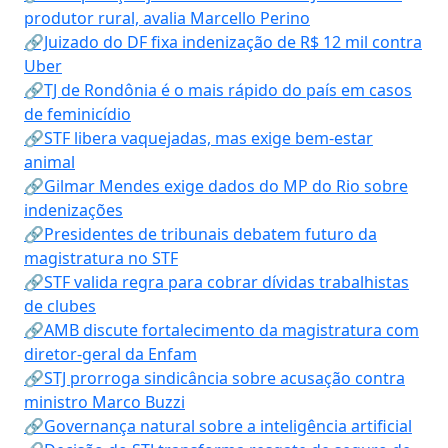
produtor rural, avalia Marcello Perino
🔗Juizado do DF fixa indenização de R$ 12 mil contra
Uber
🔗TJ de Rondônia é o mais rápido do país em casos
de feminicídio
🔗STF libera vaquejadas, mas exige bem-estar
animal
🔗Gilmar Mendes exige dados do MP do Rio sobre
indenizações
🔗Presidentes de tribunais debatem futuro da
magistratura no STF
🔗STF valida regra para cobrar dívidas trabalhistas
de clubes
🔗AMB discute fortalecimento da magistratura com
diretor-geral da Enfam
🔗STJ prorroga sindicância sobre acusação contra
ministro Marco Buzzi
🔗Governança natural sobre a inteligência artificial