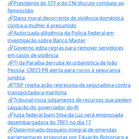
🔗Presidente do STF e do CNJ discute combate ao
feminicídio
🔗Dano moral decorrente de violência doméstica
contra a mulher é presumido
🔗Autorizada diligência da Polícia Federal em
investigação sobre Banco Master
🔗Governo edita regras para remover servidores
em casos de violência
🔗TJ da Paraíba derruba lei urbanística de João
Pessoa; CRECI-PB alerta para riscos à segurança
jurídica
🔗TJSP rejeita ação regressiva de seguradora contra
transportadora marítima
🔗Tribunal inicia julgamento de recursos que pedem
cassação do governador do RJ
🔗Juíza federal Ivani Silva da Luz será empossada
desembargadora do TRF1 no dia 17
🔗Determinado bloqueio integral de emendas
parlamentares propostas por Eduardo Bolsonaro e