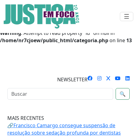
Warning
: Undefined array key 0 in
☰
/home/nr7cjoew/public_html/categoria.php
on line
13
Warning
: Attempt to read property "id" on null in
/home/nr7cjoew/public_html/categoria.php
on line
13
NEWSLETTER
🔍
MAIS RECENTES
🔗Francisco Camargo consegue suspensão de
resolução sobre sedação profunda por dentistas