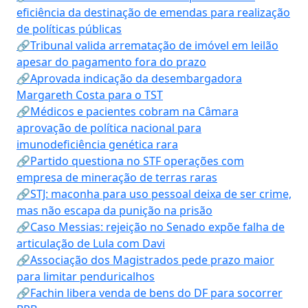
eficiência da destinação de emendas para realização
de políticas públicas
🔗Tribunal valida arrematação de imóvel em leilão
apesar do pagamento fora do prazo
🔗Aprovada indicação da desembargadora
Margareth Costa para o TST
🔗Médicos e pacientes cobram na Câmara
aprovação de política nacional para
imunodeficiência genética rara
🔗Partido questiona no STF operações com
empresa de mineração de terras raras
🔗STJ: maconha para uso pessoal deixa de ser crime,
mas não escapa da punição na prisão
🔗Caso Messias: rejeição no Senado expõe falha de
articulação de Lula com Davi
🔗Associação dos Magistrados pede prazo maior
para limitar penduricalhos
🔗Fachin libera venda de bens do DF para socorrer