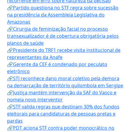
recorrente em erro sobre natureza da decisão
🔗Partido questiona no STF regra sobre sucessão
na presidência da Assembleia Legislativa do
Amazonas
🔗Cirurgia de feminização facial no processo
transexualizador é de cobertura obrigatória pelos
planos de saúde
🔗Presidente do TRF1 recebe visita institucional de
representantes da Anafe
🔗Gerente da CEF é condenado por peculato
eletrônico
🔗STJ reconhece dano moral coletivo pela demora
na demarcação de território quilombola em Sergipe
🔗Justiça mantém intervenção da SAF do Vasco e
nomeia novo interventor
🔗STF valida regras que destinam 30% dos fundos
eleitorais para candidaturas de pessoas pretas e
pardas
🔗PDT aciona STF contra poder monocrático no