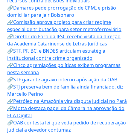
recursos contra decisões individuais
🔗Damares pede prorrogação de CPMI e prisão
domiciliar para Jair Bolsonaro
🔗Comissão aprova projeto para criar regime
especial de tributação para setor metroferroviário
🔗Diretor do Foro da JFSC recebe visita da direção
da Academia Catarinense de Letras Jurídicas
🔗STF, PF, BC, e BNDES articulam estratégia
institucional contra crime organizado
🔗Cinco agremiações políticas exibem programas
nesta semana
🔗STF garante agravo interno após ação da OAB
🔗STJ preserva bem de família ainda financiado, diz
Marcello Perino
🔗Petróleo na Amazônia vira disputa judicial no Pará
🔗Motta destaca papel da Câmara na aprovação do
ECA Digital
🔗OAB contesta lei que veda pedido de recuperação
judicial a devedor contumaz