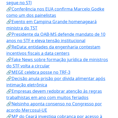
segue no STJ
🔗Conferência nos EUA confirma Marcelo Godke
como um dos painelistas
🔗Evento em Campina Grande homenageará
ministra do TST
🔗Presidente da OAB-MS defende mandato de 10
anos no STF e eleva tensão institucional
🔗ReData: entidades da engenharia contestam
incentivos fiscais a data centers
🔗Fake News sobre formação jurídica de ministros
do STF volta a circular
🔗MEGE celebra posse no TRF-3
🔗Decisão anula prisão por dívida alimentar após
intimação eletrônica
🔗Empresas devem redobrar atenção às regras
trabalhistas em ano com muitos feriados
🔗Nelsinho aponta consenso no Congresso por
acordo Mercosul-UE
🔗MP do Ceará investiga cobrança por acesso à