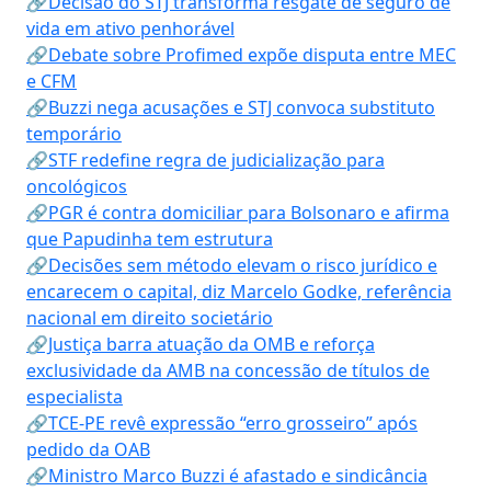
🔗Decisão do STJ transforma resgate de seguro de
vida em ativo penhorável
🔗Debate sobre Profimed expõe disputa entre MEC
e CFM
🔗Buzzi nega acusações e STJ convoca substituto
temporário
🔗STF redefine regra de judicialização para
oncológicos
🔗PGR é contra domiciliar para Bolsonaro e afirma
que Papudinha tem estrutura
🔗Decisões sem método elevam o risco jurídico e
encarecem o capital, diz Marcelo Godke, referência
nacional em direito societário
🔗Justiça barra atuação da OMB e reforça
exclusividade da AMB na concessão de títulos de
especialista
🔗TCE-PE revê expressão “erro grosseiro” após
pedido da OAB
🔗Ministro Marco Buzzi é afastado e sindicância