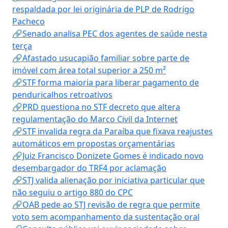
respaldada por lei originária de PLP de Rodrigo
Pacheco
🔗Senado analisa PEC dos agentes de saúde nesta
terça
🔗Afastado usucapião familiar sobre parte de
imóvel com área total superior a 250 m²
🔗STF forma maioria para liberar pagamento de
penduricalhos retroativos
🔗PRD questiona no STF decreto que altera
regulamentação do Marco Civil da Internet
🔗STF invalida regra da Paraíba que fixava reajustes
automáticos em propostas orçamentárias
🔗Juiz Francisco Donizete Gomes é indicado novo
desembargador do TRF4 por aclamação
🔗STJ valida alienação por iniciativa particular que
não seguiu o artigo 880 do CPC
🔗OAB pede ao STJ revisão de regra que permite
voto sem acompanhamento da sustentação oral