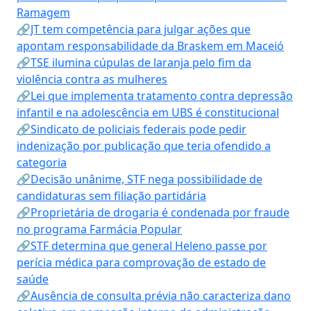
Ramagem
🔗JT tem competência para julgar ações que
apontam responsabilidade da Braskem em Maceió
🔗TSE ilumina cúpulas de laranja pelo fim da
violência contra as mulheres
🔗Lei que implementa tratamento contra depressão
infantil e na adolescência em UBS é constitucional
🔗Sindicato de policiais federais pode pedir
indenização por publicação que teria ofendido a
categoria
🔗Decisão unânime, STF nega possibilidade de
candidaturas sem filiação partidária
🔗Proprietária de drogaria é condenada por fraude
no programa Farmácia Popular
🔗STF determina que general Heleno passe por
perícia médica para comprovação de estado de
saúde
🔗Ausência de consulta prévia não caracteriza dano