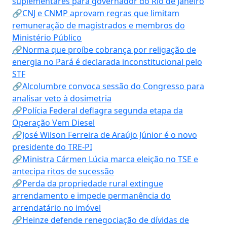
suplementares para governador do Rio de Janeiro
🔗CNJ e CNMP aprovam regras que limitam
remuneração de magistrados e membros do
Ministério Público
🔗Norma que proíbe cobrança por religação de
energia no Pará é declarada inconstitucional pelo
STF
🔗Alcolumbre convoca sessão do Congresso para
analisar veto à dosimetria
🔗Polícia Federal deflagra segunda etapa da
Operação Vem Diesel
🔗José Wilson Ferreira de Araújo Júnior é o novo
presidente do TRE-PI
🔗Ministra Cármen Lúcia marca eleição no TSE e
antecipa ritos de sucessão
🔗Perda da propriedade rural extingue
arrendamento e impede permanência do
arrendatário no imóvel
🔗Heinze defende renegociação de dívidas de