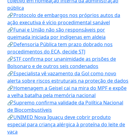
coletivo em nomeação interna da administração
pública
🔗Protocolo de embargos nos próprios autos da
ação executiva é vício procedimental sanável
🔗Funai e União não são responsáveis por
queimada iniciada por indígenas em aldeia
🔗Defensoria Pública tem prazo dobrado nos
procedimentos do ECA, decide STJ
🔗STF confirma por unanimidade as prisões de
Bolsonaro e de outros seis condenados
🔗Especialista vê vazamento da Gol como novo
alerta sobre riscos estruturais na proteção de dados
🔗Homenagem a Geisel cai na mira do MPF e expõe
a velha batalha pela memória nacional
🔗Supremo confirma validade da Política Nacional
de Biocombustíveis
🔗UNIMED Nova Iguaçu deve cobrir produto
especial para criança alérgica à proteína do leite de
vaca