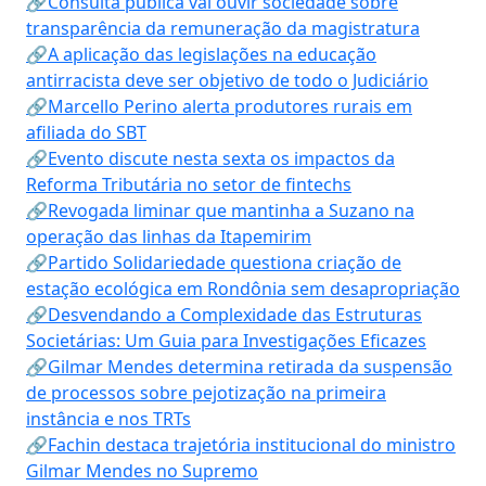
🔗Consulta pública vai ouvir sociedade sobre
transparência da remuneração da magistratura
🔗A aplicação das legislações na educação
antirracista deve ser objetivo de todo o Judiciário
🔗Marcello Perino alerta produtores rurais em
afiliada do SBT
🔗Evento discute nesta sexta os impactos da
Reforma Tributária no setor de fintechs
🔗Revogada liminar que mantinha a Suzano na
operação das linhas da Itapemirim
🔗Partido Solidariedade questiona criação de
estação ecológica em Rondônia sem desapropriação
🔗Desvendando a Complexidade das Estruturas
Societárias: Um Guia para Investigações Eficazes
🔗Gilmar Mendes determina retirada da suspensão
de processos sobre pejotização na primeira
instância e nos TRTs
🔗Fachin destaca trajetória institucional do ministro
Gilmar Mendes no Supremo