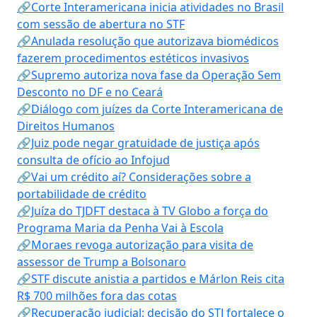
🔗Corte Interamericana inicia atividades no Brasil
com sessão de abertura no STF
🔗Anulada resolução que autorizava biomédicos
fazerem procedimentos estéticos invasivos
🔗Supremo autoriza nova fase da Operação Sem
Desconto no DF e no Ceará
🔗Diálogo com juízes da Corte Interamericana de
Direitos Humanos
🔗Juiz pode negar gratuidade de justiça após
consulta de ofício ao Infojud
🔗Vai um crédito aí? Considerações sobre a
portabilidade de crédito
🔗Juíza do TJDFT destaca à TV Globo a força do
Programa Maria da Penha Vai à Escola
🔗Moraes revoga autorização para visita de
assessor de Trump a Bolsonaro
🔗STF discute anistia a partidos e Márlon Reis cita
R$ 700 milhões fora das cotas
🔗Recuperação judicial: decisão do STJ fortalece o