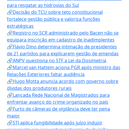
para resgatar as hidrovias do Sul
🔗Decisão do TCU sobre teto constitucional
fortalece gestão pública e valoriza funções
estratégicas
🔗Registro no SCR administrado pelo Bacen não se
equipara inscrição em cadastro de inadimplentes
🔗Flávio Dino determina intimação de presidentes
de 21 partidos para explicarem gestão de emendas
🔗ANPV questiona no STF a Lei da Dosimetria
🔗Marcel van Hattem aciona PGR após ministro das
Relações Exteriores faltar audiência
🔗Hugo Motta anuncia acordo com governo sobre
dívidas dos produtores rurais
🔗Lançada Rede Nacional de Magistrados para
enfrentar avanço do crime organizado no país
🔗Furto de câmeras de vigilância deve ter pena
maior
🔗STJ aplica fungibilidade após juízo induzir