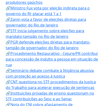
produtores gaúchos
🔗Ministro Fux vota por eleição indireta para o
governo do RJ; placar está 1 a 1
🔗Zanin vota a favor de eleições diretas para
governador do Rio de Janeiro
🔗STF inicia julgamento sobre eleições para
mandato-tampão no Rio de Janeiro
🔗PGR defende eleições diretas para mandato-
tampão de governador do Rio de Janeiro
🔗Procedimento Restaurativo - Cejure/PR contribui
para concessão de indulto a pessoa em situação de
rua
🔗Seminário debate combate à litigância abusiva
com proteção ao acesso à Justiça
🔗CNT questiona no STF procedimentos da Justiça
do Trabalho para acelerar execução de sentenças
🔗Instituições privadas de ensino questionam no
STF contribuições ao Sesc e ao Senac
🔗Nota do CNJ sobre afastamento de