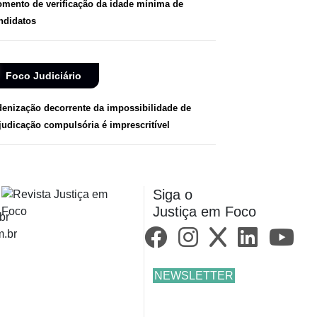
mento de verificação da idade mínima de
ndidatos
Foco Judiciário
denização decorrente da impossibilidade de
judicação compulsória é imprescritível
Siga o
Justiça em Foco
br
m.br
NEWSLETTER