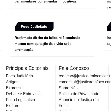
parlamentares por emendas impositivas
mo
ca
Foco Judiciário
Reafirmado direito do leiloeiro à comissão
In
mesmo com quitação da dívida após
ad
arrematação
Principais Editoriais
Fale Conosco
Foco Judiciário
redacao@justicaemfoco.com.
Artigos
comercial@justicaemfoco.co
Expresso
Sobre Nós
Debate e Entrevista
Politica de Privacidade
Foco Legislativo
Anuncie no Justiça em
Ex Jure
Foco