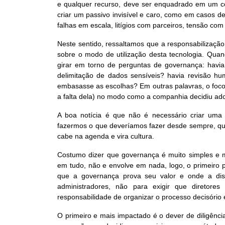
e qualquer recurso, deve ser enquadrado em um co
criar um passivo invisível e caro, como em casos 
falhas em escala, litígios com parceiros, tensão co
Neste sentido, ressaltamos que a responsabilização
sobre o modo de utilização desta tecnologia. Quan
girar em torno de perguntas de governança: havia 
delimitação de dados sensíveis? havia revisão h
embasasse as escolhas? Em outras palavras, o foco 
a falta dela) no modo como a companhia decidiu adot
A boa notícia é que não é necessário criar uma 
fazermos o que deveríamos fazer desde sempre, que é
cabe na agenda e vira cultura.
Costumo dizer que governança é muito simples e mu
em tudo, não e envolve em nada, logo, o primeiro p
que a governança prova seu valor e onde a disc
administradores, não para exigir que diretore
responsabilidade de organizar o processo decisório 
O primeiro e mais impactado é o dever de diligência (