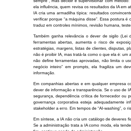
sempre”, mas decidir e supervisionar com método: 
ela influência, quem revisa os resultados da IA em
IA cria uma armadilha típica: resultados convincen
verificar porque “a máquina disse”. Essa postura é o
traduz em controles mínimos, revisão humana, test
Também ganha relevância o dever de sigilo (Lei d
ferramentas abertas, aumenta o risco de exposição
estratégias, margens, listas de clientes, disputas
não é proibir IA, mas tratá-la como o que ela é: um
não define ferramentas aprovadas, não limita o us
negócio inteiro” em prompts, ela fragiliza um dev
informação.
Em companhias abertas e em qualquer empresa co
dever de informação e transparência. Se o uso de IA 
segurança, dependência crítica de fornecedor ou p
governança corporativa esteja adequadamente i
stakeholder a erro. Em tempos de “AI-washing”, o ris
Em síntese, a IA não cria um catálogo de deveres fi
Se a administração trata a IA como moda, ela tende