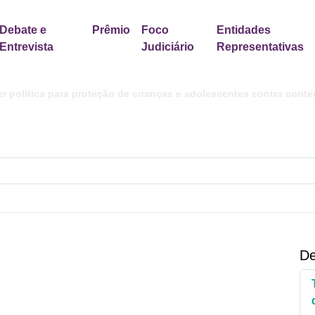
l/Class/colunistas.class.php
on line
84
Debate e
Prêmio
Foco
Entidades
Entrevista
Judiciário
Representativas
er política para proteção de crianças e adolescentes contra cont
De