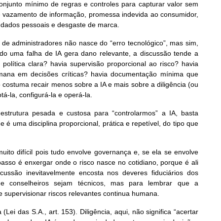
njunto mínimo de regras e controles para capturar valor sem
de vazamento de informação, promessa indevida ao consumidor,
m dados pessoais e desgaste de marca.
 de administradores não nasce do “erro tecnológico”, mas sim,
do uma falha de IA gera dano relevante, a discussão tende a
política clara? havia supervisão proporcional ao risco? havia
umana em decisões críticas? havia documentação mínima que
costuma recair menos sobre a IA e mais sobre a diligência (ou
á-la, configurá-la e operá-la.
estrutura pesada e custosa para “controlarmos” a IA, basta
 uma disciplina proporcional, prática e repetível, do tipo que
ito difícil pois tudo envolve governança e, se ela se envolve
asso é enxergar onde o risco nasce no cotidiano, porque é ali
ussão inevitavelmente encosta nos deveres fiduciários dos
s e conselheiros sejam técnicos, mas para lembrar que a
e supervisionar riscos relevantes continua humana.
Lei das S.A., art. 153). Diligência, aqui, não significa “acertar