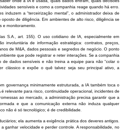
saber onde a IA é usada, quais dados entram, quais decisões
 atividades sensíveis e como a companhia reage quando há erro.
tes induzem a “terceirização mental”, o administrador deixa de
 oposto de diligência. Em ambientes de alto risco, diligência se
es e monitoramento.
as S.A., art. 155). O uso cotidiano de IA, especialmente em
 involuntária de informação estratégica: contratos, preços,
, planos de M&A, dados pessoais e segredos de negócio. O ponto
 ambiente que pode registrar e reter interações. Se a companhia
o de dados sensíveis e não treina a equipe para não “colar o
er clássico e expõe o quê talvez seja seu principal ativo, a
m governança minimamente estruturada, a IA também toca o
é relevante para risco, continuidade operacional, incidentes de
romessas ao mercado, a administração precisa garantir que a
nformada e que a comunicação externa não induza qualquer
co não é só tecnológico; é de credibilidade.
duciários; ela aumenta a exigência prática dos deveres antigos.
 a ganhar velocidade e perder controle. A responsabilidade, no