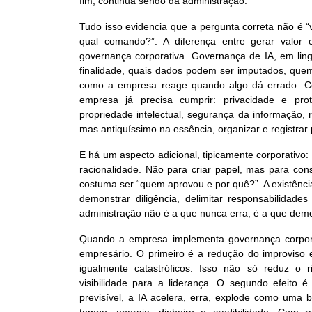
fim, continua sendo da administração.
Tudo isso evidencia que a pergunta correta não é 
qual comando?”. A diferença entre gerar valor
governança corporativa. Governança de IA, em ling
finalidade, quais dados podem ser imputados, quem
como a empresa reage quando algo dá errado. Com
empresa já precisa cumprir: privacidade e pro
propriedade intelectual, segurança da informação,
mas antiquíssimo na essência, organizar e registrar
E há um aspecto adicional, tipicamente corporativo
racionalidade. Não para criar papel, mas para con
costuma ser “quem aprovou e por quê?”. A existência
demonstrar diligência, delimitar responsabilidade
administração não é a que nunca erra; é a que dem
Quando a empresa implementa governança corpora
empresário. O primeiro é a redução do improviso e
igualmente catastróficos. Isso não só reduz o 
visibilidade para a liderança. O segundo efeito 
previsível, a IA acelera, erra, explode como uma