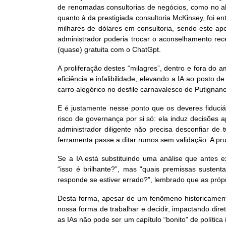
de renomadas consultorias de negócios, como no a
quanto à da prestigiada consultoria McKinsey, foi en
milhares de dólares em consultoria, sendo este a
administrador poderia trocar o aconselhamento re
(quase) gratuita com o ChatGpt.
A proliferação destes “milagres”, dentro e fora do
eficiência e infalibilidade, elevando a IA ao pos
carro alegórico no desfile carnavalesco de Putignano,
E é justamente nesse ponto que os deveres fiduciár
risco de governança por si só: ela induz decisões 
administrador diligente não precisa desconfiar de 
ferramenta passe a ditar rumos sem validação. A p
Se a IA está substituindo uma análise que antes e
“isso é brilhante?”, mas “quais premissas sustent
responde se estiver errado?”, lembrado que as próp
Desta forma, apesar de um fenômeno historicamente
nossa forma de trabalhar e decidir, impactando dir
as IAs não pode ser um capítulo “bonito” de políti