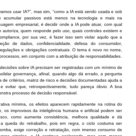
“vamos usar IA?”, mas sim, “como a IA está sendo usada e sob
 e acumular passivos está menos na tecnologia e mais na
uagem empresarial, é decidir onde a IA pode atuar, com qual
 autoriza, quem responde pelo uso, quais controles existem e
pliance, por sua vez, é fazer isso sem violar aquilo que a
teção de dados, confidencialidade, defesa do consumidor,
 regulações e obrigações contratuais. O tema é novo no nome,
 processos, em conjunto com a atribuição de responsabilidades.
: decisões sobre IA precisam ser registradas com um mínimo de
solidar governança, afinal, quando algo dá errado, a pergunta
 de critérios, matriz de risco e decisões documentadas ajuda a
s e evitar que, retrospectivamente, tudo pareça óbvio. A boa
onstra processo de decisão responsável.
tiva mínima, os efeitos aparecem rapidamente na rotina do
, os improvisos da inteligência humana e artificial podem ser
risco, como aumenta consistência, melhora qualidade e dá
é a queda do retrabalho, pois em regra, o ciclo costuma ser
 bomba, exige correção e retratação, com imenso consumo de