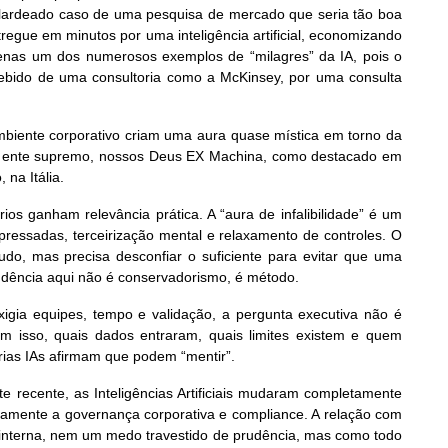
lardeado caso de uma pesquisa de mercado que seria tão boa
tregue em minutos por uma inteligência artificial, economizando
penas um dos numerosos exemplos de “milagres” da IA, pois o
cebido de uma consultoria como a McKinsey, por uma consulta
 ambiente corporativo criam uma aura quase mística em torno da
to de ente supremo, nossos Deus EX Machina, como destacado em
 na Itália.
ios ganham relevância prática. A “aura de infalibilidade” é um
apressadas, terceirização mental e relaxamento de controles. O
tudo, mas precisa desconfiar o suficiente para evitar que uma
rudência aqui não é conservadorismo, é método.
xigia equipes, tempo e validação, a pergunta executiva não é
am isso, quais dados entraram, quais limites existem e quem
rias IAs afirmam que podem “mentir”.
 recente, as Inteligências Artificiais mudaram completamente
etamente a governança corporativa e compliance. A relação com
ca interna, nem um medo travestido de prudência, mas como todo