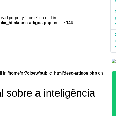
 read property "nome" on null in
lic_html/desc-artigos.php
on line
144
ll in
/home/nr7cjoew/public_html/desc-artigos.php
on
 sobre a inteligência