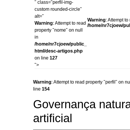
" class="perfil-img-
custom rounded-circle"
alt="
Warning
: Attempt to
Warning
: Attempt to read
/home/nr7cjoew/pub
property "nome" on null
in
/home/nr7cjoew/public_
html/desc-artigos.php
on line
127
">
Warning
: Attempt to read property "perfil" on nu
line
154
Governança natural
artificial