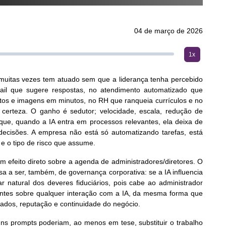
04 de março de 2026
1x
e, muitas vezes tem atuado sem que a liderança tenha percebido
ail que sugere respostas, no atendimento automatizado que
xtos e imagens em minutos, no RH que ranqueia currículos e no
 certeza. O ganho é sedutor; velocidade, escala, redução de
que, quando a IA entra em processos relevantes, ela deixa de
decisões. A empresa não está só automatizando tarefas, está
e o tipo de risco que assume.
m efeito direto sobre a agenda de administradores/diretores. O
a a ser, também, de governança corporativa: se a IA influencia
natural dos deveres fiduciários, pois cabe ao administrador
evantes sobre qualquer interação com a IA, da mesma forma que
ltados, reputação e continuidade do negócio.
uns prompts poderiam, ao menos em tese, substituir o trabalho