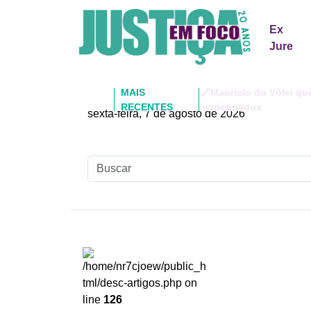
Warning
: Undefined array key 0 in
/home/nr7cjoew/public_htm
Ex
Jure
MAIS
🔗Mauricio do Vôlei qu
RECENTES
inadequados
sexta-feira, 7 de agosto de 2026
/home/nr7cjoew/public_h
tml/desc-artigos.php on
line
126