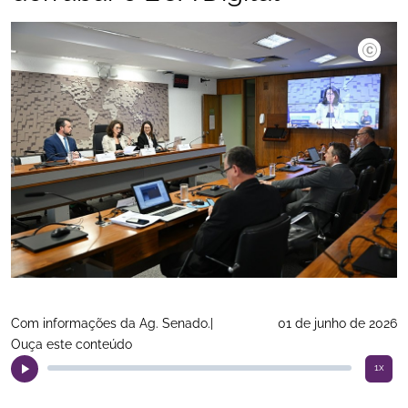
©Saulo C
Com informações da Ag. Senado.|
01 de junho de 2026
Ouça este conteúdo
1x