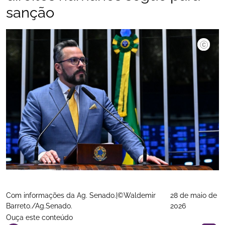
sanção
©Waldemi
Com informações da Ag. Senado.|©Waldemir
28 de maio de
Barreto./Ag.Senado.
2026
Ouça este conteúdo