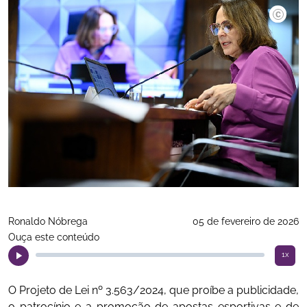
Andressa
Ronaldo Nóbrega
05 de fevereiro de 2026
Ouça este conteúdo
1x
O Projeto de Lei nº 3.563/2024, que proíbe a publicidade,
o patrocínio e a promoção de apostas esportivas e de