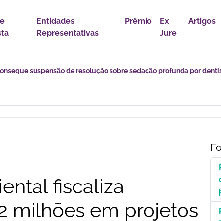
 e
Entidades
Prêmio
Ex
Artigos
sta
Representativas
Jure
s desafios de uma transição marcada por incertezas e novas
Fo
ntal fiscaliza
2 milhões em projetos