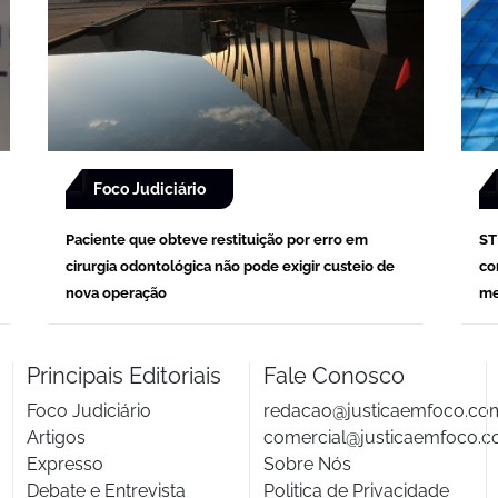
Foco Judiciário
Paciente que obteve restituição por erro em
ST
cirurgia odontológica não pode exigir custeio de
co
nova operação
me
Principais Editoriais
Fale Conosco
Foco Judiciário
redacao@justicaemfoco.co
Artigos
comercial@justicaemfoco.c
Expresso
Sobre Nós
Debate e Entrevista
Politica de Privacidade