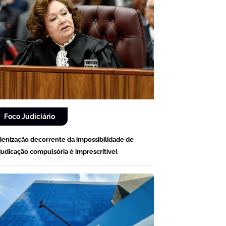
Foco Judiciário
denização decorrente da impossibilidade de
judicação compulsória é imprescritível