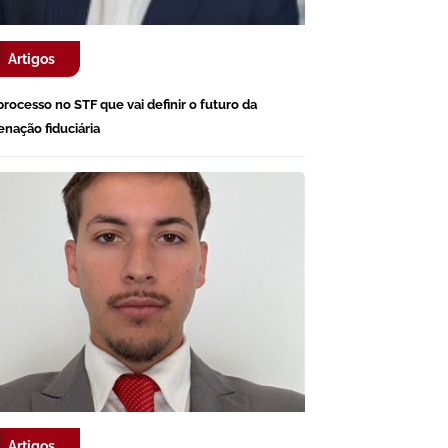
Artigos
processo no STF que vai definir o futuro da
ienação fiduciária
Artigos