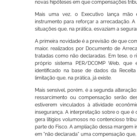
novas hipóteses em que compensações tribut
Mais uma vez, o Executivo lança mão d
instrumento para reforçar a arrecadação. A 
situações que, na prática, esvaziam a seguran
A primeira novidade é a previsão de que 
maior, realizados por Documento de Arrecad
tratadas como não declaradas. Em tese, o ris
próprio sistema PER/DCOMP Web, que e
identificado na base de dados da Receit
limitação que, na prática, já existe.
Mais sensível, porém, é a segunda alteração
ressarcimento ou compensação serão desc
estiverem vinculados à atividade econôm
insegurança. A interpretação sobre o que é 
gera litígios volumosos no contencioso tribu
parte do Fisco. A ampliação dessa margem int
em "não declarada" uma compensação que, par