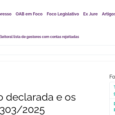
presso
OAB em Foco
Foco Legislativo
Ex Jure
Artigo
astro Nacional para Pacientes com Doenças Raras é Medida de Justi
Fo
 declarada e os
.303/2025