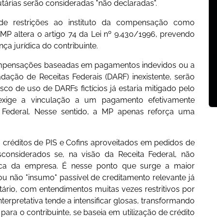
árias serão consideradas "não declaradas".
e restrições ao instituto da compensação como
MP altera o artigo 74 da Lei nº 9.430/1996, prevendo
ça jurídica do contribuinte.
compensações baseadas em pagamentos indevidos ou a
ação de Receitas Federais (DARF) inexistente, serão
co de uso de DARFs fictícios já estaria mitigado pelo
xige a vinculação a um pagamento efetivamente
a Federal. Nesse sentido, a MP apenas reforça uma
: créditos de PIS e Cofins aproveitados em pedidos de
onsiderados se, na visão da Receita Federal, não
ica da empresa. É nesse ponto que surge a maior
ou não "insumo" passível de creditamento relevante já
tário, com entendimentos muitas vezes restritivos por
erpretativa tende a intensificar glosas, transformando
a o contribuinte, se baseia em utilização de crédito