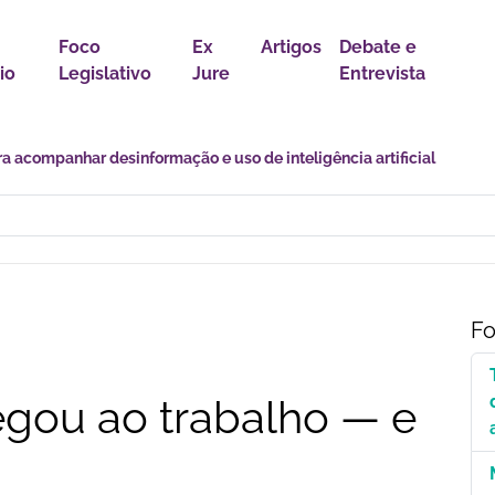
Foco
Ex
Artigos
Debate e
io
Legislativo
Jure
Entrevista
r política para proteção de crianças e adolescentes contra conteúdo
Fo
egou ao trabalho — e