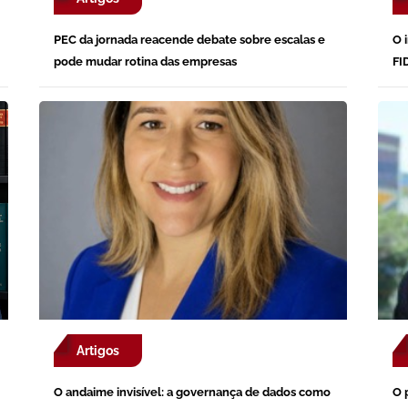
PEC da jornada reacende debate sobre escalas e
O 
pode mudar rotina das empresas
FI
Artigos
O andaime invisível: a governança de dados como
O 