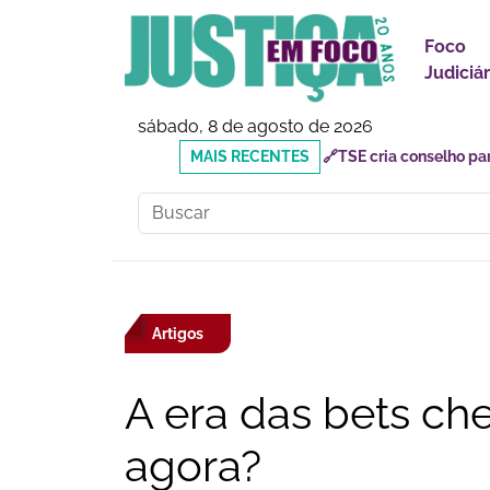
Foco
Judiciár
sábado, 8 de agosto de 2026
MAIS
🔗Mauricio do Vôlei que
RECENTES
inadequados
Artigos
A era das bets ch
agora?