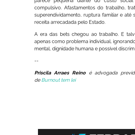
parece pequena diante do custo social
compulsivo. Afastamentos do trabalho, tr
superendividamento, ruptura familiar e at
receita arrecadada pelo Estado.
A era das bets chegou ao trabalho. E talv
apenas como problema individual, ignorand
mental, dignidade humana e possível discrim
--
Priscila Arraes Reino
é advogada previde
de
Burnout tem lei