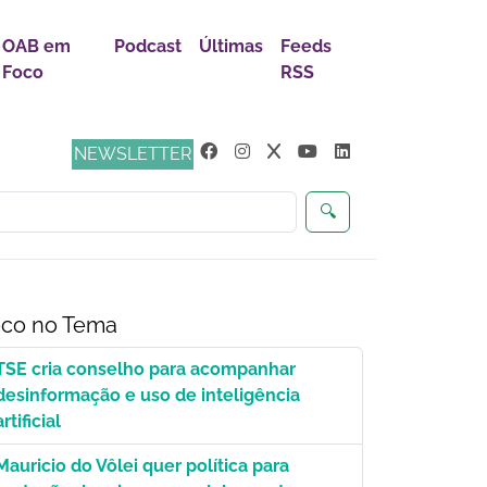
OAB em
Podcast
Últimas
Feeds
Foco
RSS
s
NEWSLETTER
🔍
co no Tema
TSE cria conselho para acompanhar
desinformação e uso de inteligência
artificial
Mauricio do Vôlei quer política para