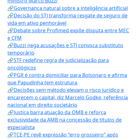
ministro Marco Buzzi
🔗Governança natural sobre a inteligência artificial
🔗Decisão do STJ transforma resgate de seguro de
vida em ativo penhorável
🔗Debate sobre Profimed expõe disputa entre MEC
e CFM
🔗Buzzi nega acusações e STJ convoca substituto
temporário
🔗STF redefine regra de judicialização para
oncológicos
🔗PGR é contra domiciliar para Bolsonaro e afirma
que Papudinha tem estrutura
🔗Decisões sem método elevam o risco jurídico e
encarecem o capital, diz Marcelo Godke, referência
nacional em direito societário
🔗Justiça barra atuação da OMB e reforça
exclusividade da AMB na concessão de títulos de
especialista
🔗TCE-PE revê expressão “erro grosseiro” após