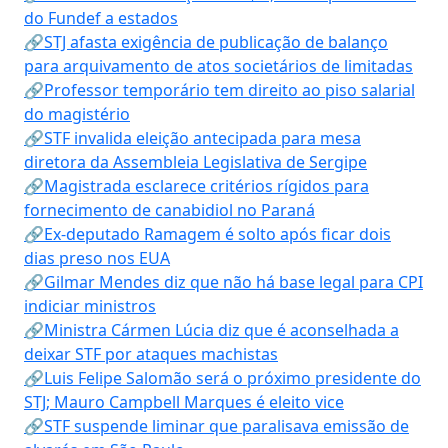
do Fundef a estados
🔗STJ afasta exigência de publicação de balanço
para arquivamento de atos societários de limitadas
🔗Professor temporário tem direito ao piso salarial
do magistério
🔗STF invalida eleição antecipada para mesa
diretora da Assembleia Legislativa de Sergipe
🔗Magistrada esclarece critérios rígidos para
fornecimento de canabidiol no Paraná
🔗Ex-deputado Ramagem é solto após ficar dois
dias preso nos EUA
🔗Gilmar Mendes diz que não há base legal para CPI
indiciar ministros
🔗Ministra Cármen Lúcia diz que é aconselhada a
deixar STF por ataques machistas
🔗Luis Felipe Salomão será o próximo presidente do
STJ; Mauro Campbell Marques é eleito vice
🔗STF suspende liminar que paralisava emissão de