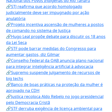
Nacional dos Povos Indígenas do Rio Tanaru
🔗STJ reafirma que acordo homologado
judicialmente deve ser impugnado por ação
anulatória
🔗Projeto incentiva ascensão de mulheres a postos
de comando no sistema de Justiça
🔗Hugo Leal propõe debate para discutir os 18 anos
da Lei Seca
🔗STF pode barrar medidas do Congresso para
aumentar gastos, diz Gilmar
🔗Conselho Federal da OAB anuncia plano nacional
para integrar inteligência artificial à advocacia
🔗Supremo suspende julgamento de recursos de
big techs
🔗Banco de boas práticas na proteção da mulher é
aprovado na CDH
🔗Justiça recoloca Aldo Rebelo no jogo presidencial
pelo Democracia Cristã
🔗STF derruba exigência de licença ambiental para