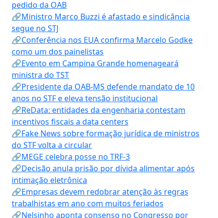
pedido da OAB
🔗Ministro Marco Buzzi é afastado e sindicância
segue no STJ
🔗Conferência nos EUA confirma Marcelo Godke
como um dos painelistas
🔗Evento em Campina Grande homenageará
ministra do TST
🔗Presidente da OAB-MS defende mandato de 10
anos no STF e eleva tensão institucional
🔗ReData: entidades da engenharia contestam
incentivos fiscais a data centers
🔗Fake News sobre formação jurídica de ministros
do STF volta a circular
🔗MEGE celebra posse no TRF-3
🔗Decisão anula prisão por dívida alimentar após
intimação eletrônica
🔗Empresas devem redobrar atenção às regras
trabalhistas em ano com muitos feriados
🔗Nelsinho aponta consenso no Congresso por