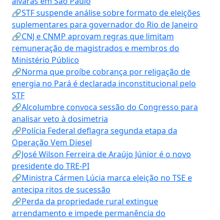
alvarás em São Paulo
🔗STF suspende análise sobre formato de eleições
suplementares para governador do Rio de Janeiro
🔗CNJ e CNMP aprovam regras que limitam
remuneração de magistrados e membros do
Ministério Público
🔗Norma que proíbe cobrança por religação de
energia no Pará é declarada inconstitucional pelo
STF
🔗Alcolumbre convoca sessão do Congresso para
analisar veto à dosimetria
🔗Polícia Federal deflagra segunda etapa da
Operação Vem Diesel
🔗José Wilson Ferreira de Araújo Júnior é o novo
presidente do TRE-PI
🔗Ministra Cármen Lúcia marca eleição no TSE e
antecipa ritos de sucessão
🔗Perda da propriedade rural extingue
arrendamento e impede permanência do