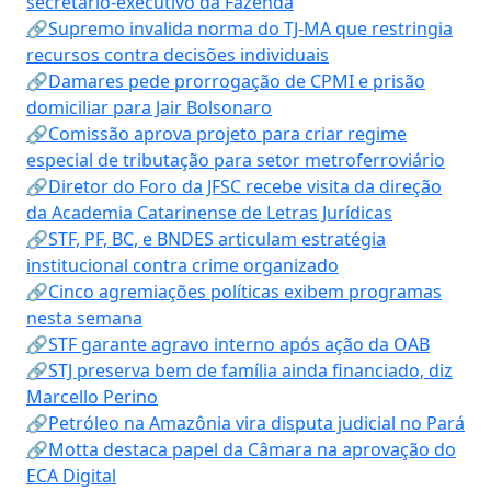
secretário-executivo da Fazenda
🔗Supremo invalida norma do TJ-MA que restringia
recursos contra decisões individuais
🔗Damares pede prorrogação de CPMI e prisão
domiciliar para Jair Bolsonaro
🔗Comissão aprova projeto para criar regime
especial de tributação para setor metroferroviário
🔗Diretor do Foro da JFSC recebe visita da direção
da Academia Catarinense de Letras Jurídicas
🔗STF, PF, BC, e BNDES articulam estratégia
institucional contra crime organizado
🔗Cinco agremiações políticas exibem programas
nesta semana
🔗STF garante agravo interno após ação da OAB
🔗STJ preserva bem de família ainda financiado, diz
Marcello Perino
🔗Petróleo na Amazônia vira disputa judicial no Pará
🔗Motta destaca papel da Câmara na aprovação do
ECA Digital