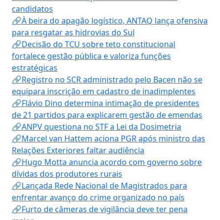
candidatos
🔗À beira do apagão logístico, ANTAQ lança ofensiva
para resgatar as hidrovias do Sul
🔗Decisão do TCU sobre teto constitucional
fortalece gestão pública e valoriza funções
estratégicas
🔗Registro no SCR administrado pelo Bacen não se
equipara inscrição em cadastro de inadimplentes
🔗Flávio Dino determina intimação de presidentes
de 21 partidos para explicarem gestão de emendas
🔗ANPV questiona no STF a Lei da Dosimetria
🔗Marcel van Hattem aciona PGR após ministro das
Relações Exteriores faltar audiência
🔗Hugo Motta anuncia acordo com governo sobre
dívidas dos produtores rurais
🔗Lançada Rede Nacional de Magistrados para
enfrentar avanço do crime organizado no país
🔗Furto de câmeras de vigilância deve ter pena