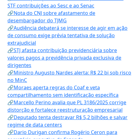
STF contribuições ao Sesc e ao Senac
🔗Nota do CNJ sobre afastamento de
desembargador do TJMG
🔗Audiência debaterá se interesse de agir em ação
de consumo exige prévia tentativa de solução
extrajudicial
🔗STJ afasta contribuição previdenciária sobre
valores pagos a previdência privada exclusiva de
dirigentes
🔗Ministro Augusto Nardes alerta: R$ 22 bi sob risco
no MinC
🔗Moraes aperta regras do Coaf e veta
compartilhamento sem identificação específica
🔗Marcello Perino avalia que PL 3186/2025 corrige
distorção e fortalece reestruturação empresarial
🔗Deputado tenta destravar R$ 5,2 bilhões e salvar
regime de data centers
🔗Dario Durigan confirma Rogério Ceron para