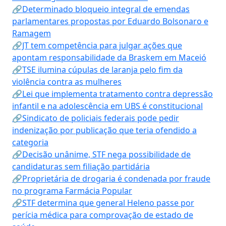
🔗Determinado bloqueio integral de emendas
parlamentares propostas por Eduardo Bolsonaro e
Ramagem
🔗JT tem competência para julgar ações que
apontam responsabilidade da Braskem em Maceió
🔗TSE ilumina cúpulas de laranja pelo fim da
violência contra as mulheres
🔗Lei que implementa tratamento contra depressão
infantil e na adolescência em UBS é constitucional
🔗Sindicato de policiais federais pode pedir
indenização por publicação que teria ofendido a
categoria
🔗Decisão unânime, STF nega possibilidade de
candidaturas sem filiação partidária
🔗Proprietária de drogaria é condenada por fraude
no programa Farmácia Popular
🔗STF determina que general Heleno passe por
perícia médica para comprovação de estado de