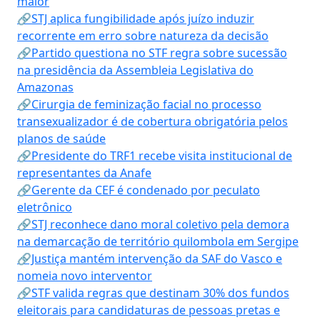
maior
🔗STJ aplica fungibilidade após juízo induzir
recorrente em erro sobre natureza da decisão
🔗Partido questiona no STF regra sobre sucessão
na presidência da Assembleia Legislativa do
Amazonas
🔗Cirurgia de feminização facial no processo
transexualizador é de cobertura obrigatória pelos
planos de saúde
🔗Presidente do TRF1 recebe visita institucional de
representantes da Anafe
🔗Gerente da CEF é condenado por peculato
eletrônico
🔗STJ reconhece dano moral coletivo pela demora
na demarcação de território quilombola em Sergipe
🔗Justiça mantém intervenção da SAF do Vasco e
nomeia novo interventor
🔗STF valida regras que destinam 30% dos fundos
eleitorais para candidaturas de pessoas pretas e