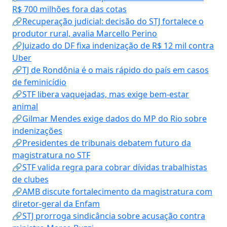
R$ 700 milhões fora das cotas
🔗Recuperação judicial: decisão do STJ fortalece o
produtor rural, avalia Marcello Perino
🔗Juizado do DF fixa indenização de R$ 12 mil contra
Uber
🔗TJ de Rondônia é o mais rápido do país em casos
de feminicídio
🔗STF libera vaquejadas, mas exige bem-estar
animal
🔗Gilmar Mendes exige dados do MP do Rio sobre
indenizações
🔗Presidentes de tribunais debatem futuro da
magistratura no STF
🔗STF valida regra para cobrar dívidas trabalhistas
de clubes
🔗AMB discute fortalecimento da magistratura com
diretor-geral da Enfam
🔗STJ prorroga sindicância sobre acusação contra