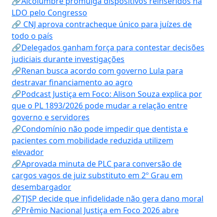
🔗Alcolumbre promulga dispositivos reinseridos na
LDO pelo Congresso
🔗 CNJ aprova contracheque único para juízes de
todo o país
🔗Delegados ganham força para contestar decisões
judiciais durante investigações
🔗Renan busca acordo com governo Lula para
destravar financiamento ao agro
🔗Podcast Justiça em Foco: Alison Souza explica por
que o PL 1893/2026 pode mudar a relação entre
governo e servidores
🔗Condomínio não pode impedir que dentista e
pacientes com mobilidade reduzida utilizem
elevador
🔗Aprovada minuta de PLC para conversão de
cargos vagos de juiz substituto em 2º Grau em
desembargador
🔗TJSP decide que infidelidade não gera dano moral
🔗Prêmio Nacional Justiça em Foco 2026 abre