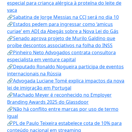
especial para criança alérgica à proteína do leite de
vaca
🔗Sabatina de Jorge Messias na CCJ será no dia 10
🔗Estados pedem para ingressar como ‘amicus
curiae’ em ADI da Abegás sobre a Nova Lei do Gás
🔗Senado aprova projeto de Murilo Galdino que
proíbe descontos associativos na folha do INSS
🔗Pinheiro Neto Advogados contrata consultora
especialista em venture capital
🔗Deputado Ronaldo Nogueira participa de eventos
internacionais na Rússia
🔗Advogada Luciane Tomé explica impactos da nova
lei de imigração em Portugal
🔗Machado Meyer é reconhecido no Employer
Branding Awards 2025 do Glassdoor
🔗Não há conflito entre marcas por uso de termo
igual
🔗PL de Paulo Teixeira estabelece cota de 10% para
conteúdo nacional em streaming