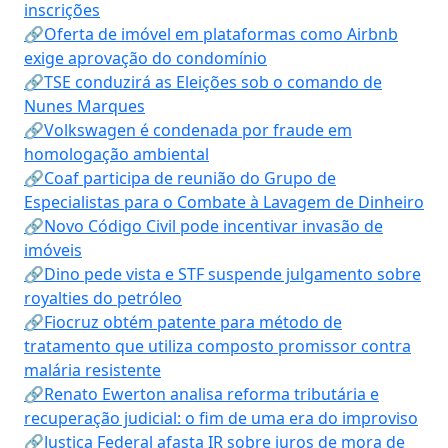
inscrições
🔗Oferta de imóvel em plataformas como Airbnb
exige aprovação do condomínio
🔗TSE conduzirá as Eleições sob o comando de
Nunes Marques
🔗Volkswagen é condenada por fraude em
homologação ambiental
🔗Coaf participa de reunião do Grupo de
Especialistas para o Combate à Lavagem de Dinheiro
🔗Novo Código Civil pode incentivar invasão de
imóveis
🔗Dino pede vista e STF suspende julgamento sobre
royalties do petróleo
🔗Fiocruz obtém patente para método de
tratamento que utiliza composto promissor contra
malária resistente
🔗Renato Ewerton analisa reforma tributária e
recuperação judicial: o fim de uma era do improviso
🔗Justiça Federal afasta IR sobre juros de mora de