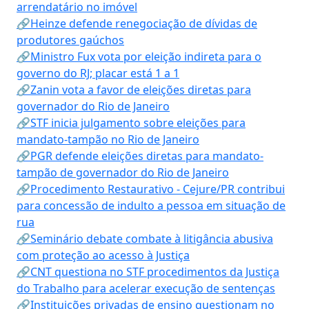
arrendatário no imóvel
🔗Heinze defende renegociação de dívidas de
produtores gaúchos
🔗Ministro Fux vota por eleição indireta para o
governo do RJ; placar está 1 a 1
🔗Zanin vota a favor de eleições diretas para
governador do Rio de Janeiro
🔗STF inicia julgamento sobre eleições para
mandato-tampão no Rio de Janeiro
🔗PGR defende eleições diretas para mandato-
tampão de governador do Rio de Janeiro
🔗Procedimento Restaurativo - Cejure/PR contribui
para concessão de indulto a pessoa em situação de
rua
🔗Seminário debate combate à litigância abusiva
com proteção ao acesso à Justiça
🔗CNT questiona no STF procedimentos da Justiça
do Trabalho para acelerar execução de sentenças
🔗Instituições privadas de ensino questionam no