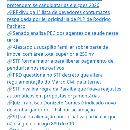
pretendem se candidatar às eleições 2026
🔗RF divulga 1ª lista de devedores contumazes
respaldada por lei originária de PLP de Rodrigo
Pacheco
🔗Senado analisa PEC dos agentes de saúde nesta
terça
🔗Afastado usucapião familiar sobre parte de
imóvel com área total superior a 250 m²
🔗STF forma maioria para liberar pagamento de
penduricalhos retroativos
🔗PRD questiona no STF decreto que altera
regulamentação do Marco Civil da Internet
🔗STF invalida regra da Paraíba que fixava reajustes
automáticos em propostas orçamentárias
🔗Juiz Francisco Donizete Gomes é indicado novo
desembargador do TRF4 por aclamação
🔗STJ valida alienação por iniciativa particular que
não seguiu o artigo 880 do CPC