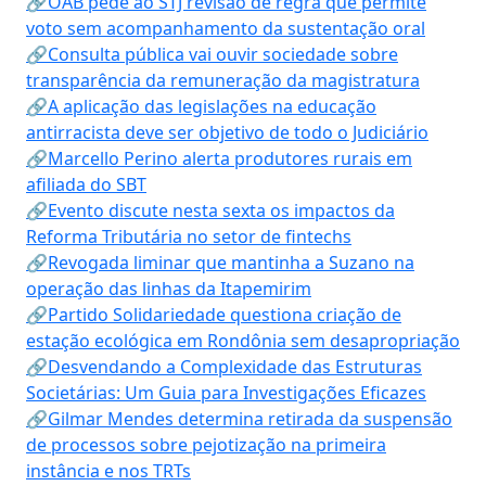
🔗OAB pede ao STJ revisão de regra que permite
voto sem acompanhamento da sustentação oral
🔗Consulta pública vai ouvir sociedade sobre
transparência da remuneração da magistratura
🔗A aplicação das legislações na educação
antirracista deve ser objetivo de todo o Judiciário
🔗Marcello Perino alerta produtores rurais em
afiliada do SBT
🔗Evento discute nesta sexta os impactos da
Reforma Tributária no setor de fintechs
🔗Revogada liminar que mantinha a Suzano na
operação das linhas da Itapemirim
🔗Partido Solidariedade questiona criação de
estação ecológica em Rondônia sem desapropriação
🔗Desvendando a Complexidade das Estruturas
Societárias: Um Guia para Investigações Eficazes
🔗Gilmar Mendes determina retirada da suspensão
de processos sobre pejotização na primeira
instância e nos TRTs