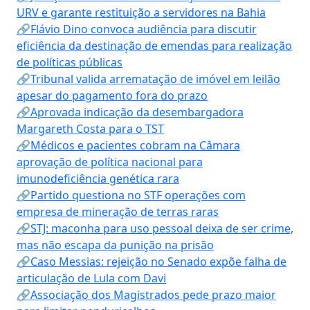
URV e garante restituição a servidores na Bahia
🔗Flávio Dino convoca audiência para discutir
eficiência da destinação de emendas para realização
de políticas públicas
🔗Tribunal valida arrematação de imóvel em leilão
apesar do pagamento fora do prazo
🔗Aprovada indicação da desembargadora
Margareth Costa para o TST
🔗Médicos e pacientes cobram na Câmara
aprovação de política nacional para
imunodeficiência genética rara
🔗Partido questiona no STF operações com
empresa de mineração de terras raras
🔗STJ: maconha para uso pessoal deixa de ser crime,
mas não escapa da punição na prisão
🔗Caso Messias: rejeição no Senado expõe falha de
articulação de Lula com Davi
🔗Associação dos Magistrados pede prazo maior