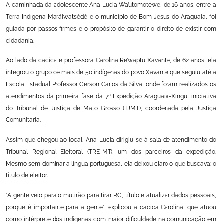
A caminhada da adolescente Ana Lucia Wa’utomotewe, de 16 anos, entre a
Terra Indígena Marãiwatsédé e o município de Bom Jesus do Araguaia, foi
guiada por passos firmes e o propósito de garantir o direito de existir com
cidadania.
Ao lado da cacica e professora Carolina Re’waptu Xavante, de 62 anos, ela
integrou o grupo de mais de 50 indígenas do povo Xavante que seguiu até a
Escola Estadual Professor Gerson Carlos da Silva, onde foram realizados os
atendimentos da primeira fase da 7ª Expedição Araguaia-Xingu, iniciativa
do Tribunal de Justiça de Mato Grosso (TJMT), coordenada pela Justiça
Comunitária.
Assim que chegou ao local, Ana Lucia dirigiu-se à sala de atendimento do
Tribunal Regional Eleitoral (TRE-MT), um dos parceiros da expedição.
Mesmo sem dominar a língua portuguesa, ela deixou claro o que buscava: o
título de eleitor.
“A gente veio para o mutirão para tirar RG, título e atualizar dados pessoais,
porque é importante para a gente”, explicou a cacica Carolina, que atuou
como intérprete dos indígenas com maior dificuldade na comunicação em