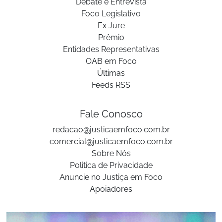
Debate e Entrevista
Foco Legislativo
Ex Jure
Prêmio
Entidades Representativas
OAB em Foco
Últimas
Feeds RSS
Fale Conosco
redacao@justicaemfoco.com.br
comercial@justicaemfoco.com.br
Sobre Nós
Politica de Privacidade
Anuncie no Justiça em Foco
Apoiadores