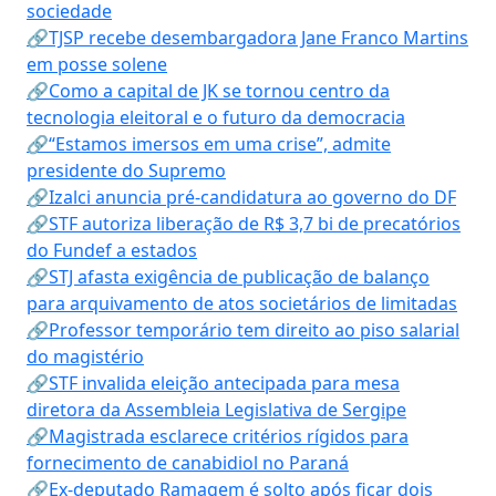
sociedade
🔗TJSP recebe desembargadora Jane Franco Martins
em posse solene
🔗Como a capital de JK se tornou centro da
tecnologia eleitoral e o futuro da democracia
🔗“Estamos imersos em uma crise”, admite
presidente do Supremo
🔗Izalci anuncia pré-candidatura ao governo do DF
🔗STF autoriza liberação de R$ 3,7 bi de precatórios
do Fundef a estados
🔗STJ afasta exigência de publicação de balanço
para arquivamento de atos societários de limitadas
🔗Professor temporário tem direito ao piso salarial
do magistério
🔗STF invalida eleição antecipada para mesa
diretora da Assembleia Legislativa de Sergipe
🔗Magistrada esclarece critérios rígidos para
fornecimento de canabidiol no Paraná
🔗Ex-deputado Ramagem é solto após ficar dois