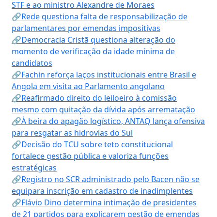
STF e ao ministro Alexandre de Moraes
🔗Rede questiona falta de responsabilização de
parlamentares por emendas impositivas
🔗Democracia Cristã questiona alteração do
momento de verificação da idade mínima de
candidatos
🔗Fachin reforça laços institucionais entre Brasil e
Angola em visita ao Parlamento angolano
🔗Reafirmado direito do leiloeiro à comissão
mesmo com quitação da dívida após arrematação
🔗À beira do apagão logístico, ANTAQ lança ofensiva
para resgatar as hidrovias do Sul
🔗Decisão do TCU sobre teto constitucional
fortalece gestão pública e valoriza funções
estratégicas
🔗Registro no SCR administrado pelo Bacen não se
equipara inscrição em cadastro de inadimplentes
🔗Flávio Dino determina intimação de presidentes
de 21 partidos para explicarem gestão de emendas