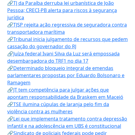
🔗TJ da Paraíba derruba lei urbanística de João
Pessoa; CRECI-PB alerta para riscos à segurança
jurídica
🔗TJSP rejeita ação regressiva de seguradora contra
transportadora marítima
🔗Tribunal inicia julgamento de recursos que pedem
cassação do governador do RJ
🔗Juíza federal Ivani Silva da Luz será empossada
desembargadora do TRF1 no dia 17
🔗Determinado bloqueio integral de emendas
parlamentares propostas por Eduardo Bolsonaro e
Ramagem
🔗JT tem competência para julgar ações que
apontam responsabilidade da Braskem em Maceió
🔗TSE ilumina cúpulas de laranja pelo fim da
violência contra as mulheres
🔗Lei que implementa tratamento contra depressão
infantil e na adolescência em UBS é constitucional
🔗Sindicato de policiais federais pode pedir