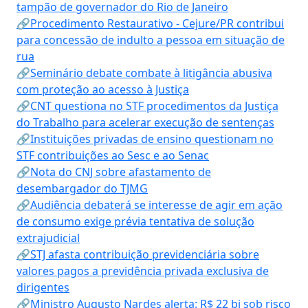
tampão de governador do Rio de Janeiro
🔗Procedimento Restaurativo - Cejure/PR contribui
para concessão de indulto a pessoa em situação de
rua
🔗Seminário debate combate à litigância abusiva
com proteção ao acesso à Justiça
🔗CNT questiona no STF procedimentos da Justiça
do Trabalho para acelerar execução de sentenças
🔗Instituições privadas de ensino questionam no
STF contribuições ao Sesc e ao Senac
🔗Nota do CNJ sobre afastamento de
desembargador do TJMG
🔗Audiência debaterá se interesse de agir em ação
de consumo exige prévia tentativa de solução
extrajudicial
🔗STJ afasta contribuição previdenciária sobre
valores pagos a previdência privada exclusiva de
dirigentes
🔗Ministro Augusto Nardes alerta: R$ 22 bi sob risco