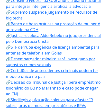
🔗Conselho Federal da OAB anuncia plano nacional
para integrar inteligência artificial à advocacia
🔗Supremo suspende julgamento de recursos de
big techs
🔗Banco de boas práticas na proteção da mulher é
aprovado na CDH
🔗Justiça recoloca Aldo Rebelo no jogo presidencial
pelo Democracia Cristã
🔗STF derruba exigência de licença ambiental para
antenas de telefonia em Goiás
🔗Desembargador mineiro será investigado por
supostos crimes sexuais
🔗Certidões de antecedentes criminais podem ter
modelo único no país
🔗Decisão do Tribunal de Justiça libera empréstimo
bilionário do BB no Maranhão e caso pode chegar
ao CNJ
🔗Sindilegis ajuíza ação coletiva para afastar IR
sobre juros de mora em precatórios e RPVs