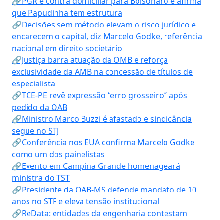
🔗PGR é contra domiciliar para Bolsonaro e afirma
que Papudinha tem estrutura
🔗Decisões sem método elevam o risco jurídico e
encarecem o capital, diz Marcelo Godke, referência
nacional em direito societário
🔗Justiça barra atuação da OMB e reforça
exclusividade da AMB na concessão de títulos de
especialista
🔗TCE-PE revê expressão “erro grosseiro” após
pedido da OAB
🔗Ministro Marco Buzzi é afastado e sindicância
segue no STJ
🔗Conferência nos EUA confirma Marcelo Godke
como um dos painelistas
🔗Evento em Campina Grande homenageará
ministra do TST
🔗Presidente da OAB-MS defende mandato de 10
anos no STF e eleva tensão institucional
🔗ReData: entidades da engenharia contestam