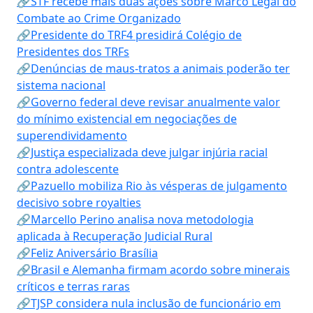
🔗STF recebe mais duas ações sobre Marco Legal do
Combate ao Crime Organizado
🔗Presidente do TRF4 presidirá Colégio de
Presidentes dos TRFs
🔗Denúncias de maus-tratos a animais poderão ter
sistema nacional
🔗Governo federal deve revisar anualmente valor
do mínimo existencial em negociações de
superendividamento
🔗Justiça especializada deve julgar injúria racial
contra adolescente
🔗Pazuello mobiliza Rio às vésperas de julgamento
decisivo sobre royalties
🔗Marcello Perino analisa nova metodologia
aplicada à Recuperação Judicial Rural
🔗Feliz Aniversário Brasília
🔗Brasil e Alemanha firmam acordo sobre minerais
críticos e terras raras
🔗TJSP considera nula inclusão de funcionário em