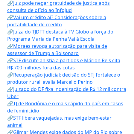
🔗Juiz pode negar gratuidade de justiça após
consulta de ofício ao Infojud
🔗Vai um crédito aí? Considerações sobre a
portabilidade de crédito
🔗Juíza do TJDFT destaca à TV Globo a força do
Programa Maria da Penha Vai à Escola
🔗Moraes revoga autorização para visita de
assessor de Trump a Bolsonaro
🔗STF discute anistia a partidos e Márlon Reis cita
R$ 700 milhões fora das cotas
🔗Recuperação judicial: decisão do STJ fortalece o
produtor rural, avalia Marcello Perino
🔗Juizado do DF fixa indenização de R$ 12 mil contra
Uber
🔗TJ de Rondônia é o mais rápido do país em casos
de feminicídio
🔗STF libera vaquejadas, mas exige bem-estar
animal
🔗Gilmar Mendes exige dados do MP do Rio sobre