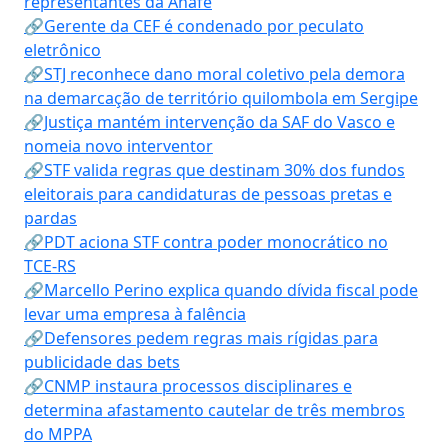
representantes da Anafe
🔗Gerente da CEF é condenado por peculato
eletrônico
🔗STJ reconhece dano moral coletivo pela demora
na demarcação de território quilombola em Sergipe
🔗Justiça mantém intervenção da SAF do Vasco e
nomeia novo interventor
🔗STF valida regras que destinam 30% dos fundos
eleitorais para candidaturas de pessoas pretas e
pardas
🔗PDT aciona STF contra poder monocrático no
TCE-RS
🔗Marcello Perino explica quando dívida fiscal pode
levar uma empresa à falência
🔗Defensores pedem regras mais rígidas para
publicidade das bets
🔗CNMP instaura processos disciplinares e
determina afastamento cautelar de três membros
do MPPA