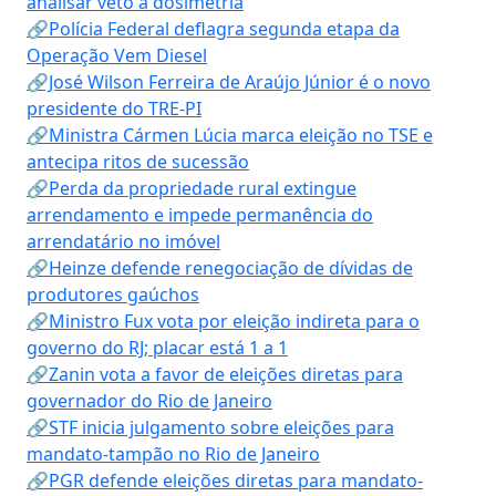
analisar veto à dosimetria
🔗Polícia Federal deflagra segunda etapa da
Operação Vem Diesel
🔗José Wilson Ferreira de Araújo Júnior é o novo
presidente do TRE-PI
🔗Ministra Cármen Lúcia marca eleição no TSE e
antecipa ritos de sucessão
🔗Perda da propriedade rural extingue
arrendamento e impede permanência do
arrendatário no imóvel
🔗Heinze defende renegociação de dívidas de
produtores gaúchos
🔗Ministro Fux vota por eleição indireta para o
governo do RJ; placar está 1 a 1
🔗Zanin vota a favor de eleições diretas para
governador do Rio de Janeiro
🔗STF inicia julgamento sobre eleições para
mandato-tampão no Rio de Janeiro
🔗PGR defende eleições diretas para mandato-