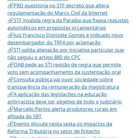
🔗PRD questiona no STF decreto que altera
regulamentação do Marco Civil da Internet
🔗STF invalida regra da Paraíba que fixava reajustes
automáticos em propostas orçamentárias
🔗Juiz Francisco Donizete Gomes é indicado novo
desembargador do TRF4 por aclamação
🔗STJ valida alienação por iniciativa particular que
não seguiu o artigo 880 do CPC
🔗OAB pede ao STJ revisão de regra que permite
voto sem acompanhamento da sustentação oral
🔗Consulta pública vai ouvir sociedade sobre
transparência da remuneração da magistratura
🔗A aplicação das legislações na educação
antirracista deve ser objetivo de todo o Judiciário
🔗Marcello Perino alerta produtores rurais em
afiliada do SBT
🔗Evento discute nesta sexta os impactos da
Reforma Tributária no setor de fintechs