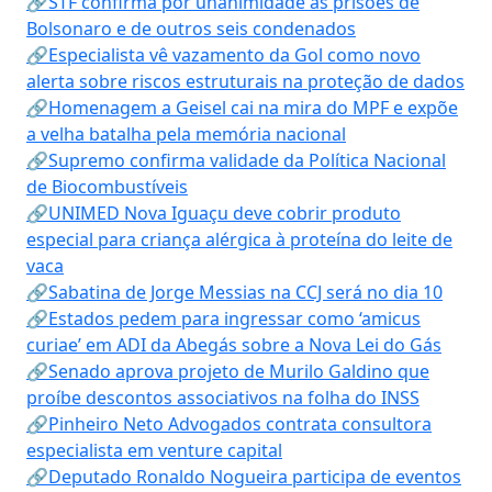
🔗STF confirma por unanimidade as prisões de
Bolsonaro e de outros seis condenados
🔗Especialista vê vazamento da Gol como novo
alerta sobre riscos estruturais na proteção de dados
🔗Homenagem a Geisel cai na mira do MPF e expõe
a velha batalha pela memória nacional
🔗Supremo confirma validade da Política Nacional
de Biocombustíveis
🔗UNIMED Nova Iguaçu deve cobrir produto
especial para criança alérgica à proteína do leite de
vaca
🔗Sabatina de Jorge Messias na CCJ será no dia 10
🔗Estados pedem para ingressar como ‘amicus
curiae’ em ADI da Abegás sobre a Nova Lei do Gás
🔗Senado aprova projeto de Murilo Galdino que
proíbe descontos associativos na folha do INSS
🔗Pinheiro Neto Advogados contrata consultora
especialista em venture capital
🔗Deputado Ronaldo Nogueira participa de eventos