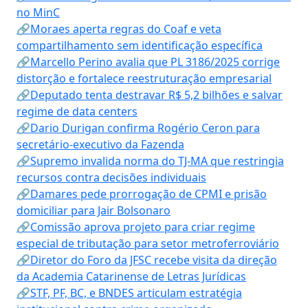
no MinC
🔗Moraes aperta regras do Coaf e veta
compartilhamento sem identificação específica
🔗Marcello Perino avalia que PL 3186/2025 corrige
distorção e fortalece reestruturação empresarial
🔗Deputado tenta destravar R$ 5,2 bilhões e salvar
regime de data centers
🔗Dario Durigan confirma Rogério Ceron para
secretário-executivo da Fazenda
🔗Supremo invalida norma do TJ-MA que restringia
recursos contra decisões individuais
🔗Damares pede prorrogação de CPMI e prisão
domiciliar para Jair Bolsonaro
🔗Comissão aprova projeto para criar regime
especial de tributação para setor metroferroviário
🔗Diretor do Foro da JFSC recebe visita da direção
da Academia Catarinense de Letras Jurídicas
🔗STF, PF, BC, e BNDES articulam estratégia