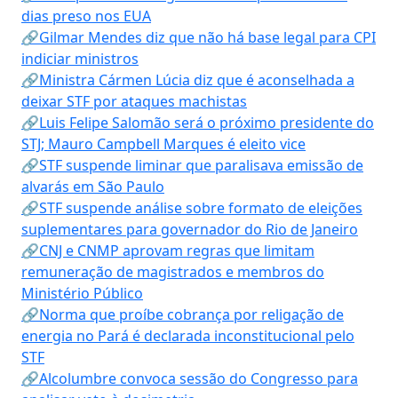
dias preso nos EUA
🔗Gilmar Mendes diz que não há base legal para CPI
indiciar ministros
🔗Ministra Cármen Lúcia diz que é aconselhada a
deixar STF por ataques machistas
🔗Luis Felipe Salomão será o próximo presidente do
STJ; Mauro Campbell Marques é eleito vice
🔗STF suspende liminar que paralisava emissão de
alvarás em São Paulo
🔗STF suspende análise sobre formato de eleições
suplementares para governador do Rio de Janeiro
🔗CNJ e CNMP aprovam regras que limitam
remuneração de magistrados e membros do
Ministério Público
🔗Norma que proíbe cobrança por religação de
energia no Pará é declarada inconstitucional pelo
STF
🔗Alcolumbre convoca sessão do Congresso para