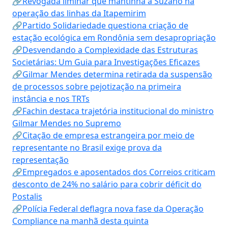
🔗Revogada liminar que mantinha a Suzano na
operação das linhas da Itapemirim
🔗Partido Solidariedade questiona criação de
estação ecológica em Rondônia sem desapropriação
🔗Desvendando a Complexidade das Estruturas
Societárias: Um Guia para Investigações Eficazes
🔗Gilmar Mendes determina retirada da suspensão
de processos sobre pejotização na primeira
instância e nos TRTs
🔗Fachin destaca trajetória institucional do ministro
Gilmar Mendes no Supremo
🔗Citação de empresa estrangeira por meio de
representante no Brasil exige prova da
representação
🔗Empregados e aposentados dos Correios criticam
desconto de 24% no salário para cobrir déficit do
Postalis
🔗Polícia Federal deflagra nova fase da Operação
Compliance na manhã desta quinta