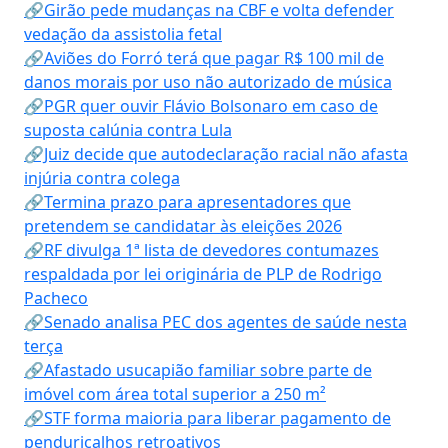
🔗Girão pede mudanças na CBF e volta defender
vedação da assistolia fetal
🔗Aviões do Forró terá que pagar R$ 100 mil de
danos morais por uso não autorizado de música
🔗PGR quer ouvir Flávio Bolsonaro em caso de
suposta calúnia contra Lula
🔗Juiz decide que autodeclaração racial não afasta
injúria contra colega
🔗Termina prazo para apresentadores que
pretendem se candidatar às eleições 2026
🔗RF divulga 1ª lista de devedores contumazes
respaldada por lei originária de PLP de Rodrigo
Pacheco
🔗Senado analisa PEC dos agentes de saúde nesta
terça
🔗Afastado usucapião familiar sobre parte de
imóvel com área total superior a 250 m²
🔗STF forma maioria para liberar pagamento de
penduricalhos retroativos