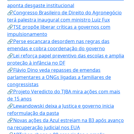
aponta desgaste institucional
🔗Congresso Brasileiro de Direito do Agronegócio
terá palestra inaugural com ministro Luiz Fux
🔗TSE propõe liberar críticas a governos com
impulsionamento
🔗Perse escancara desordem nas regras das
emendas e cobra coordenação do governo
🔗Lei reforça papel preventivo das escolas e amplia
proteção à infância no DF
🔗Flávio Dino veda repasses de emendas
parlamentares a ONGs ligadas a familiares de
congressistas
🔗Projeto Veredicto do TJBA mira ações com mais
de 15 anos
🔗Lewandowski deixa a Justiça e governo inicia
reformulação da pasta
🔗Novas ações da Azul estreiam na B3 após avanço
na recuperação judicial nos EUA