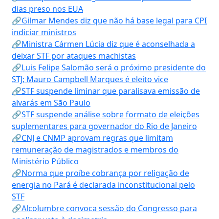
dias preso nos EUA
🔗Gilmar Mendes diz que não há base legal para CPI
indiciar ministros
🔗Ministra Cármen Lúcia diz que é aconselhada a
deixar STF por ataques machistas
🔗Luis Felipe Salomão será o próximo presidente do
STJ; Mauro Campbell Marques é eleito vice
🔗STF suspende liminar que paralisava emissão de
alvarás em São Paulo
🔗STF suspende análise sobre formato de eleições
suplementares para governador do Rio de Janeiro
🔗CNJ e CNMP aprovam regras que limitam
remuneração de magistrados e membros do
Ministério Público
🔗Norma que proíbe cobrança por religação de
energia no Pará é declarada inconstitucional pelo
STF
🔗Alcolumbre convoca sessão do Congresso para