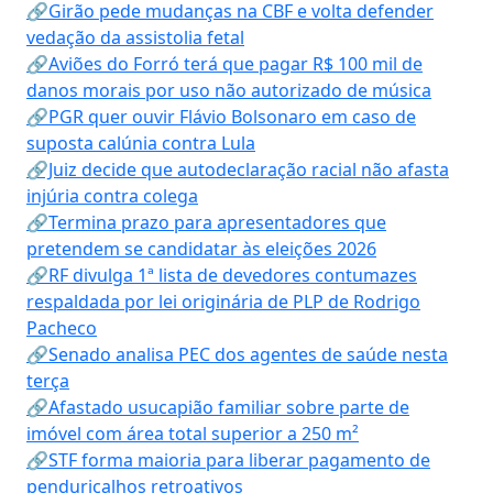
🔗Girão pede mudanças na CBF e volta defender
vedação da assistolia fetal
🔗Aviões do Forró terá que pagar R$ 100 mil de
danos morais por uso não autorizado de música
🔗PGR quer ouvir Flávio Bolsonaro em caso de
suposta calúnia contra Lula
🔗Juiz decide que autodeclaração racial não afasta
injúria contra colega
🔗Termina prazo para apresentadores que
pretendem se candidatar às eleições 2026
🔗RF divulga 1ª lista de devedores contumazes
respaldada por lei originária de PLP de Rodrigo
Pacheco
🔗Senado analisa PEC dos agentes de saúde nesta
terça
🔗Afastado usucapião familiar sobre parte de
imóvel com área total superior a 250 m²
🔗STF forma maioria para liberar pagamento de
penduricalhos retroativos