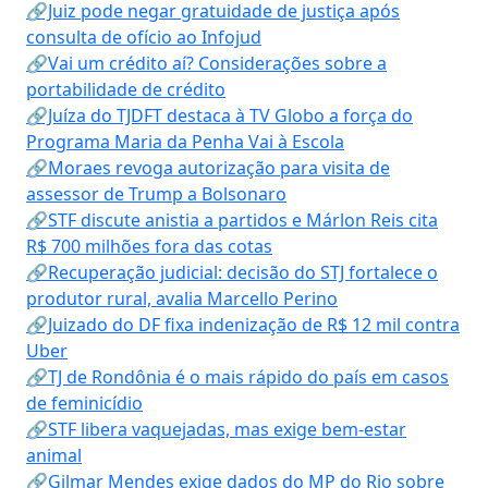
🔗Juiz pode negar gratuidade de justiça após
consulta de ofício ao Infojud
🔗Vai um crédito aí? Considerações sobre a
portabilidade de crédito
🔗Juíza do TJDFT destaca à TV Globo a força do
Programa Maria da Penha Vai à Escola
🔗Moraes revoga autorização para visita de
assessor de Trump a Bolsonaro
🔗STF discute anistia a partidos e Márlon Reis cita
R$ 700 milhões fora das cotas
🔗Recuperação judicial: decisão do STJ fortalece o
produtor rural, avalia Marcello Perino
🔗Juizado do DF fixa indenização de R$ 12 mil contra
Uber
🔗TJ de Rondônia é o mais rápido do país em casos
de feminicídio
🔗STF libera vaquejadas, mas exige bem-estar
animal
🔗Gilmar Mendes exige dados do MP do Rio sobre