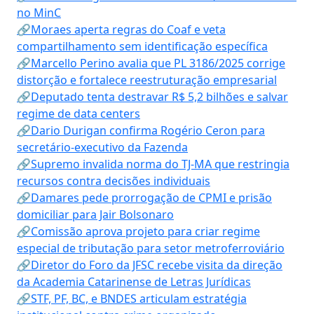
no MinC
🔗Moraes aperta regras do Coaf e veta
compartilhamento sem identificação específica
🔗Marcello Perino avalia que PL 3186/2025 corrige
distorção e fortalece reestruturação empresarial
🔗Deputado tenta destravar R$ 5,2 bilhões e salvar
regime de data centers
🔗Dario Durigan confirma Rogério Ceron para
secretário-executivo da Fazenda
🔗Supremo invalida norma do TJ-MA que restringia
recursos contra decisões individuais
🔗Damares pede prorrogação de CPMI e prisão
domiciliar para Jair Bolsonaro
🔗Comissão aprova projeto para criar regime
especial de tributação para setor metroferroviário
🔗Diretor do Foro da JFSC recebe visita da direção
da Academia Catarinense de Letras Jurídicas
🔗STF, PF, BC, e BNDES articulam estratégia