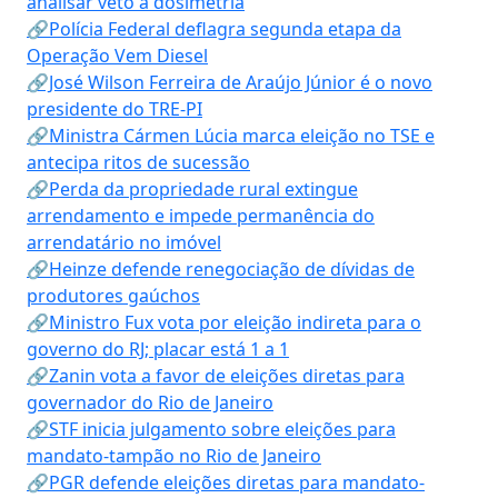
analisar veto à dosimetria
🔗Polícia Federal deflagra segunda etapa da
Operação Vem Diesel
🔗José Wilson Ferreira de Araújo Júnior é o novo
presidente do TRE-PI
🔗Ministra Cármen Lúcia marca eleição no TSE e
antecipa ritos de sucessão
🔗Perda da propriedade rural extingue
arrendamento e impede permanência do
arrendatário no imóvel
🔗Heinze defende renegociação de dívidas de
produtores gaúchos
🔗Ministro Fux vota por eleição indireta para o
governo do RJ; placar está 1 a 1
🔗Zanin vota a favor de eleições diretas para
governador do Rio de Janeiro
🔗STF inicia julgamento sobre eleições para
mandato-tampão no Rio de Janeiro
🔗PGR defende eleições diretas para mandato-