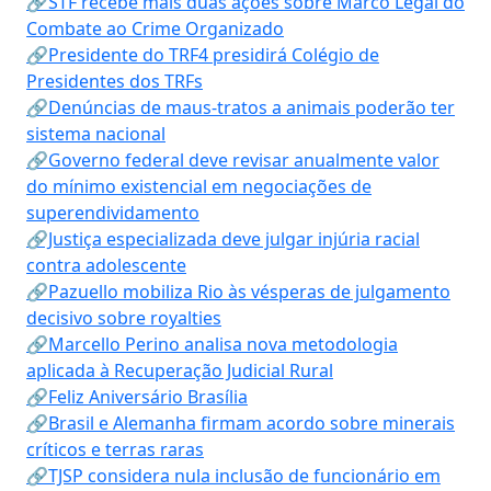
🔗STF recebe mais duas ações sobre Marco Legal do
Combate ao Crime Organizado
🔗Presidente do TRF4 presidirá Colégio de
Presidentes dos TRFs
🔗Denúncias de maus-tratos a animais poderão ter
sistema nacional
🔗Governo federal deve revisar anualmente valor
do mínimo existencial em negociações de
superendividamento
🔗Justiça especializada deve julgar injúria racial
contra adolescente
🔗Pazuello mobiliza Rio às vésperas de julgamento
decisivo sobre royalties
🔗Marcello Perino analisa nova metodologia
aplicada à Recuperação Judicial Rural
🔗Feliz Aniversário Brasília
🔗Brasil e Alemanha firmam acordo sobre minerais
críticos e terras raras
🔗TJSP considera nula inclusão de funcionário em