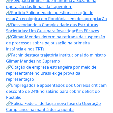
🔗Revogada liminar que mantinha a Suzano na
operação das linhas da Itapemirim
🔗Partido Solidariedade questiona criação de
estação ecológica em Rondônia sem desapropriação
🔗Desvendando a Complexidade das Estruturas
Societárias: Um Guia para Investigações Eficazes
🔗Gilmar Mendes determina retirada da suspensão
de processos sobre pejotização na primeira
instância e nos TRTs
🔗Fachin destaca trajetória institucional do ministro
Gilmar Mendes no Supremo
🔗Citação de empresa estrangeira por meio de
representante no Brasil exige prova da
representação
🔗Empregados e aposentados dos Correios criticam
desconto de 24% no salário para cobrir déficit do
Postalis
🔗Polícia Federal deflagra nova fase da Operação
Compliance na manhã desta quinta