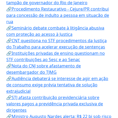
tampão de governador do Rio de Janeiro
🔗Procedimento Restaurativo - Cejure/PR contribui
para concessão de indulto a pessoa em situação de
rua
🔗Seminário debate combate à litigância abusiva
com proteção ao acesso à Justiça
🔗CNT questiona no STF procedimentos da Justiça
do Trabalho para acelerar execução de sentenças
🔗Instituições privadas de ensino questionam no
STF contribuições ao Sesc e ao Senac
🔗Nota do CNJ sobre afastamento de
desembargador do TJMG
🔗Audiência debaterá se interesse de agir em ação
de consumo exige prévia tentativa de solução
extrajudicial
🔗STJ afasta contribuição previdenciária sobre
valores pagos a previdência privada exclusiva de
dirigentes
🔗Ministro Augusto Nardes alerta: R$ 22 bi sob risco