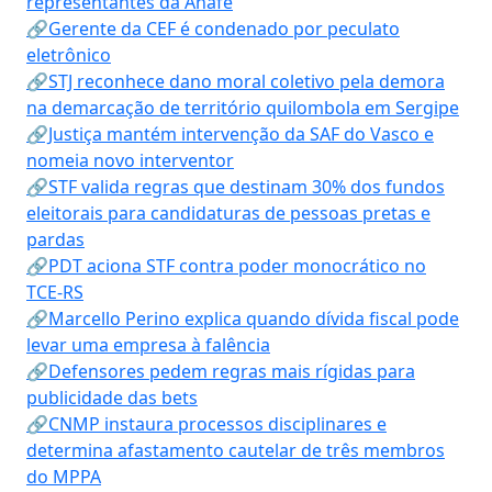
representantes da Anafe
🔗Gerente da CEF é condenado por peculato
eletrônico
🔗STJ reconhece dano moral coletivo pela demora
na demarcação de território quilombola em Sergipe
🔗Justiça mantém intervenção da SAF do Vasco e
nomeia novo interventor
🔗STF valida regras que destinam 30% dos fundos
eleitorais para candidaturas de pessoas pretas e
pardas
🔗PDT aciona STF contra poder monocrático no
TCE-RS
🔗Marcello Perino explica quando dívida fiscal pode
levar uma empresa à falência
🔗Defensores pedem regras mais rígidas para
publicidade das bets
🔗CNMP instaura processos disciplinares e
determina afastamento cautelar de três membros
do MPPA