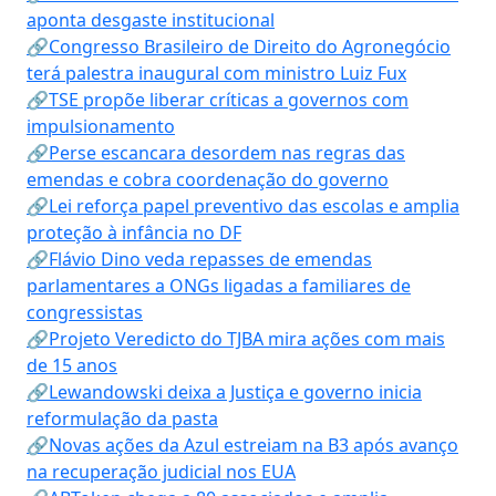
aponta desgaste institucional
🔗Congresso Brasileiro de Direito do Agronegócio
terá palestra inaugural com ministro Luiz Fux
🔗TSE propõe liberar críticas a governos com
impulsionamento
🔗Perse escancara desordem nas regras das
emendas e cobra coordenação do governo
🔗Lei reforça papel preventivo das escolas e amplia
proteção à infância no DF
🔗Flávio Dino veda repasses de emendas
parlamentares a ONGs ligadas a familiares de
congressistas
🔗Projeto Veredicto do TJBA mira ações com mais
de 15 anos
🔗Lewandowski deixa a Justiça e governo inicia
reformulação da pasta
🔗Novas ações da Azul estreiam na B3 após avanço
na recuperação judicial nos EUA