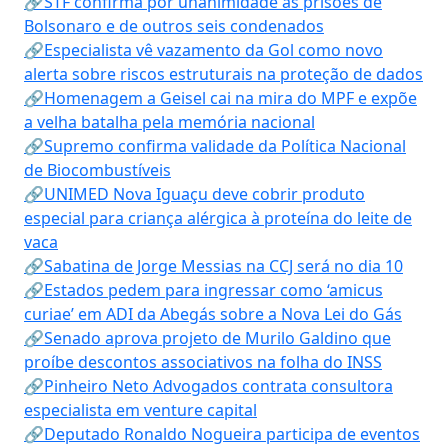
🔗STF confirma por unanimidade as prisões de
Bolsonaro e de outros seis condenados
🔗Especialista vê vazamento da Gol como novo
alerta sobre riscos estruturais na proteção de dados
🔗Homenagem a Geisel cai na mira do MPF e expõe
a velha batalha pela memória nacional
🔗Supremo confirma validade da Política Nacional
de Biocombustíveis
🔗UNIMED Nova Iguaçu deve cobrir produto
especial para criança alérgica à proteína do leite de
vaca
🔗Sabatina de Jorge Messias na CCJ será no dia 10
🔗Estados pedem para ingressar como ‘amicus
curiae’ em ADI da Abegás sobre a Nova Lei do Gás
🔗Senado aprova projeto de Murilo Galdino que
proíbe descontos associativos na folha do INSS
🔗Pinheiro Neto Advogados contrata consultora
especialista em venture capital
🔗Deputado Ronaldo Nogueira participa de eventos