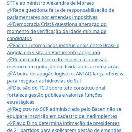
STF e ao ministro Alexandre de Moraes
🔗Rede questiona falta de responsabilização de
parlamentares por emendas impositivas
🔗Democracia Cristã questiona alteração do
momento de verificação da idade mínima de
candidatos
🔗Fachin reforça laços institucionais entre Brasil e
Angola em visita ao Parlamento angolano
🔗Reafirmado direito do leiloeiro à comissão
mesmo com quitação da dívida após arrematação
🔗À beira do apagão logístico, ANTAQ lança ofensiva
para resgatar as hidrovias do Sul
🔗Decisão do TCU sobre teto constitucional
fortalece gestão pública e valoriza funções
estratégicas
🔗Registro no SCR administrado pelo Bacen não se
equipara inscrição em cadastro de inadimplentes
🔗Flávio Dino determina intimação de presidentes
de 21 partidos para explicarem gestão de emendas