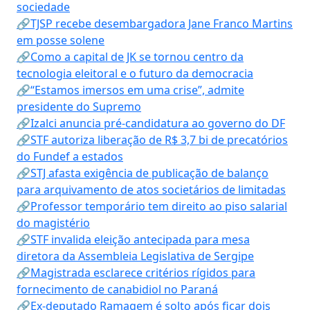
sociedade
🔗TJSP recebe desembargadora Jane Franco Martins
em posse solene
🔗Como a capital de JK se tornou centro da
tecnologia eleitoral e o futuro da democracia
🔗“Estamos imersos em uma crise”, admite
presidente do Supremo
🔗Izalci anuncia pré-candidatura ao governo do DF
🔗STF autoriza liberação de R$ 3,7 bi de precatórios
do Fundef a estados
🔗STJ afasta exigência de publicação de balanço
para arquivamento de atos societários de limitadas
🔗Professor temporário tem direito ao piso salarial
do magistério
🔗STF invalida eleição antecipada para mesa
diretora da Assembleia Legislativa de Sergipe
🔗Magistrada esclarece critérios rígidos para
fornecimento de canabidiol no Paraná
🔗Ex-deputado Ramagem é solto após ficar dois