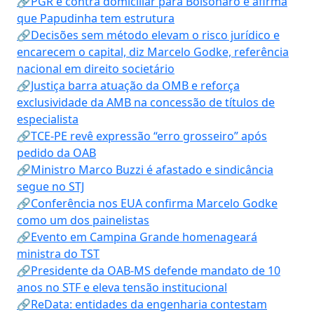
🔗PGR é contra domiciliar para Bolsonaro e afirma
que Papudinha tem estrutura
🔗Decisões sem método elevam o risco jurídico e
encarecem o capital, diz Marcelo Godke, referência
nacional em direito societário
🔗Justiça barra atuação da OMB e reforça
exclusividade da AMB na concessão de títulos de
especialista
🔗TCE-PE revê expressão “erro grosseiro” após
pedido da OAB
🔗Ministro Marco Buzzi é afastado e sindicância
segue no STJ
🔗Conferência nos EUA confirma Marcelo Godke
como um dos painelistas
🔗Evento em Campina Grande homenageará
ministra do TST
🔗Presidente da OAB-MS defende mandato de 10
anos no STF e eleva tensão institucional
🔗ReData: entidades da engenharia contestam