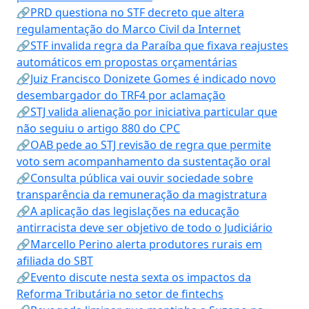
🔗PRD questiona no STF decreto que altera
regulamentação do Marco Civil da Internet
🔗STF invalida regra da Paraíba que fixava reajustes
automáticos em propostas orçamentárias
🔗Juiz Francisco Donizete Gomes é indicado novo
desembargador do TRF4 por aclamação
🔗STJ valida alienação por iniciativa particular que
não seguiu o artigo 880 do CPC
🔗OAB pede ao STJ revisão de regra que permite
voto sem acompanhamento da sustentação oral
🔗Consulta pública vai ouvir sociedade sobre
transparência da remuneração da magistratura
🔗A aplicação das legislações na educação
antirracista deve ser objetivo de todo o Judiciário
🔗Marcello Perino alerta produtores rurais em
afiliada do SBT
🔗Evento discute nesta sexta os impactos da
Reforma Tributária no setor de fintechs