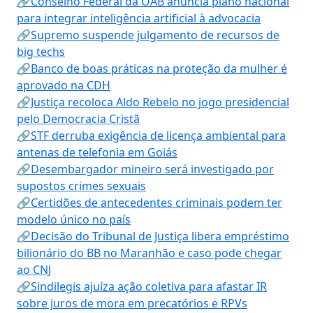
🔗Conselho Federal da OAB anuncia plano nacional
para integrar inteligência artificial à advocacia
🔗Supremo suspende julgamento de recursos de
big techs
🔗Banco de boas práticas na proteção da mulher é
aprovado na CDH
🔗Justiça recoloca Aldo Rebelo no jogo presidencial
pelo Democracia Cristã
🔗STF derruba exigência de licença ambiental para
antenas de telefonia em Goiás
🔗Desembargador mineiro será investigado por
supostos crimes sexuais
🔗Certidões de antecedentes criminais podem ter
modelo único no país
🔗Decisão do Tribunal de Justiça libera empréstimo
bilionário do BB no Maranhão e caso pode chegar
ao CNJ
🔗Sindilegis ajuíza ação coletiva para afastar IR
sobre juros de mora em precatórios e RPVs