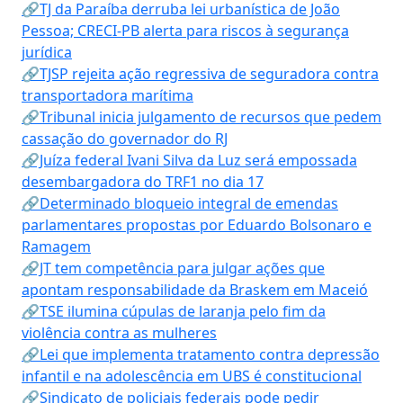
🔗TJ da Paraíba derruba lei urbanística de João
Pessoa; CRECI-PB alerta para riscos à segurança
jurídica
🔗TJSP rejeita ação regressiva de seguradora contra
transportadora marítima
🔗Tribunal inicia julgamento de recursos que pedem
cassação do governador do RJ
🔗Juíza federal Ivani Silva da Luz será empossada
desembargadora do TRF1 no dia 17
🔗Determinado bloqueio integral de emendas
parlamentares propostas por Eduardo Bolsonaro e
Ramagem
🔗JT tem competência para julgar ações que
apontam responsabilidade da Braskem em Maceió
🔗TSE ilumina cúpulas de laranja pelo fim da
violência contra as mulheres
🔗Lei que implementa tratamento contra depressão
infantil e na adolescência em UBS é constitucional
🔗Sindicato de policiais federais pode pedir