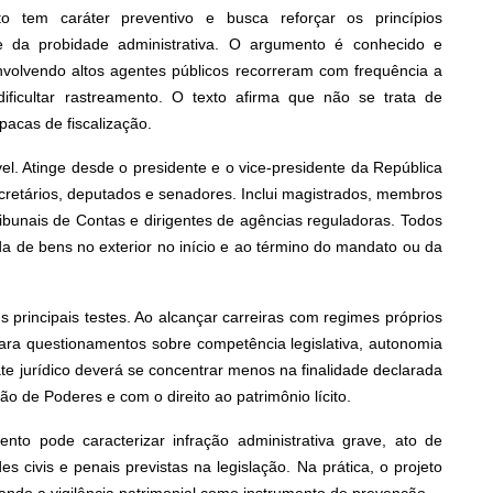
eto tem caráter preventivo e busca reforçar os princípios
 e da probidade administrativa. O argumento é conhecido e
volvendo altos agentes públicos recorreram com frequência a
dificultar rastreamento. O texto afirma que não se trata de
opacas de fiscalização.
el. Atinge desde o presidente e o vice-presidente da República
ecretários, deputados e senadores. Inclui magistrados, membros
Tribunais de Contas e dirigentes de agências reguladoras. Todos
da de bens no exterior no início e ao término do mandato ou da
s principais testes. Ao alcançar carreiras com regimes próprios
 para questionamentos sobre competência legislativa, autonomia
ate jurídico deverá se concentrar menos na finalidade declarada
 de Poderes e com o direito ao patrimônio lícito.
to pode caracterizar infração administrativa grave, ato de
s civis e penais previstas na legislação. Na prática, o projeto