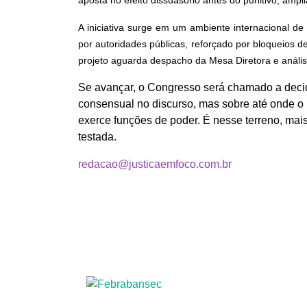
aposta no efeito dissuasório antes do punitivo, ampl
A iniciativa surge em um ambiente internacional de 
por autoridades públicas, reforçado por bloqueios d
projeto aguarda despacho da Mesa Diretora e análi
Se avançar, o Congresso será chamado a deci
consensual no discurso, mas sobre até onde o 
exerce funções de poder. É nesse terreno, mais 
testada.
redacao@justicaemfoco.com.br