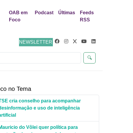
OAB em
Podcast
Últimas
Feeds
Foco
RSS
eúdos
NEWSLETTER
🔍
co no Tema
TSE cria conselho para acompanhar
desinformação e uso de inteligência
artificial
Mauricio do Vôlei quer política para